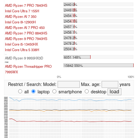
2440 0%
AMD Ryzen 7 PRO 7840HS
2449 0%
Intel Core Ultra 7 155H
2454 1%
AMD Ryzen AI 7 350
2454 1%
Intel Core i9-12900H
2457 1%
AMD Ryzen AI 7 PRO 450
2458 1%
AMD Ryzen 7 PRO 8840HS
2478 2%
AMD Ryzen 9 PRO 7940HS
2478 2%
Intel Core i5-13450HX
2504 3%
Intel Core Ultra 5 338H
...
6051 148%
AMD Ryzen 9 9955HX3D
max:
15842 550%
AMD Ryzen Threadripper PRO
7995WX
0%
100%
Restrict / Search:
Model:
Max. age:
years
all
laptop
smartphone
desktop
2940
2880
2820
2760
2700
2640
2580
2520
2460
2400
2340
2280
2220
2160
2100
2040
1980
1920
1860
1800
1740
1680
1620
1560
1500
1440
1380
1320
1260
1200