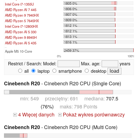
1805 0%
Intel Core i7-1355U
1806 0%
AMD Ryzen AI 7 445
1807 0%
AMD Ryzen 9 7940HX
1809 0%
AMD Ryzen 5 7645HX
1812 1%
Intel Core i7-12800HX
1812 1%
AMD Ryzen AI 5 330
1813 1%
AMD Ryzen 9 8945H
1816 1%
AMD Ryzen AI 5 435
...
2459 37%
Apple M5 10-Core
0%
100%
Restrict / Search:
Model:
Max. age:
years
all
laptop
smartphone
desktop
Cinebench R20
- Cinebench R20 CPU (Single Core)
min: 549 przeciętny: 691 mediana:
707.5
(76%)
maks: 798 Points
4 Więcej danych
Pokaż wykres porównawczy
+
+
Cinebench R20
- Cinebench R20 CPU (Multi Core)