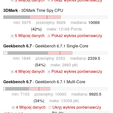
+
+
3DMark
- 3DMark Time Spy CPU
min: 5975 przeciętny: 9929 mediana:
10069
(42%)
maks: 13169 Points
5 Więcej danych
Pokaż wykres porównawczy
+
+
Geekbench 6.7
- Geekbench 6.7.1 Single-Core
min: 1849 przeciętny: 2353 mediana:
2339.5
(54%)
maks: 2883 pkt.
4 Więcej danych
Pokaż wykres porównawczy
+
+
Geekbench 6.7
- Geekbench 6.7.1 Multi-Core
min: 7103 przeciętny: 10063 mediana:
9920.5
(34%)
maks: 13309 pkt.
4 Więcej danych
Ukryj wykres porównawczy
+
-
533 -95%