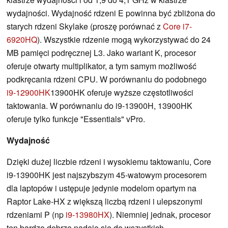
wydajności. Wydajność rdzeni E powinna być zbliżona do
starych rdzeni Skylake (proszę porównać z
Core i7-
6920HQ
). Wszystkie rdzenie mogą wykorzystywać do 24
MB pamięci podręcznej L3. Jako wariant K, procesor
oferuje otwarty multiplikator, a tym samym możliwość
podkręcania rdzeni CPU. W porównaniu do podobnego
i9-12900HK
13900HK oferuje wyższe częstotliwości
taktowania. W porównaniu do i9-13900H, 13900HK
oferuje tylko funkcje "Essentials" vPro.
Wydajność
Dzięki dużej liczbie rdzeni i wysokiemu taktowaniu, Core
i9-13900HK jest najszybszym 45-watowym procesorem
dla laptopów i ustępuje jedynie modelom opartym na
Raptor Lake-HX z większą liczbą rdzeni i ulepszonymi
rdzeniami P (np
i9-13980HX
). Niemniej jednak, procesor
ten bardzo dobrze nadaje się do wszystkich