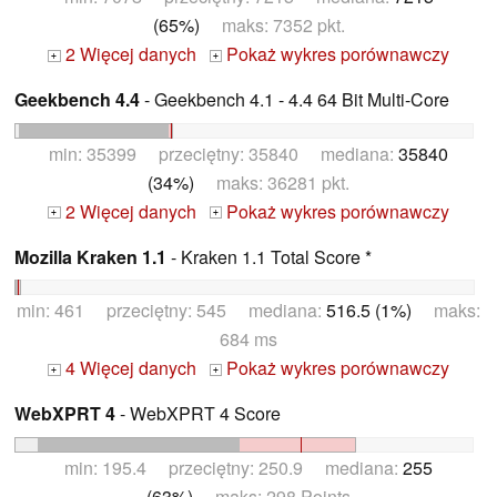
(65%)
maks: 7352 pkt.
2 Więcej danych
Pokaż wykres porównawczy
+
+
Geekbench 4.4
- Geekbench 4.1 - 4.4 64 Bit Multi-Core
min: 35399 przeciętny: 35840 mediana:
35840
(34%)
maks: 36281 pkt.
2 Więcej danych
Pokaż wykres porównawczy
+
+
Mozilla Kraken 1.1
- Kraken 1.1 Total Score *
min: 461 przeciętny: 545 mediana:
516.5 (1%)
maks:
684 ms
4 Więcej danych
Pokaż wykres porównawczy
+
+
WebXPRT 4
- WebXPRT 4 Score
min: 195.4 przeciętny: 250.9 mediana:
255
(63%)
maks: 298 Points