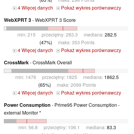
4 Więcej danych
Pokaż wykres porównawczy
+
+
WebXPRT 3
- WebXPRT 3 Score
min: 215 przeciętny: 283.3 mediana:
282.5
(47%)
maks: 353 Points
4 Więcej danych
Pokaż wykres porównawczy
+
+
CrossMark
- CrossMark Overall
min: 1476 przeciętny: 1825 mediana:
1862.5
(65%)
maks: 2099 Points
4 Więcej danych
Pokaż wykres porównawczy
+
+
Power Consumption
- Prime95 Power Consumption -
external Monitor *
min: 56.8 przeciętny: 106.1 mediana:
83.3