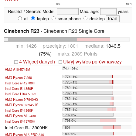
0%
100%
Restrict / Search:
Model:
Max. age:
years
all
laptop
smartphone
desktop
Cinebench R23
- Cinebench R23 Single Core
min: 1426 przeciętny: 1801 mediana:
1843.5
(75%)
maks: 2089 Points
4 Więcej danych
Ukryj wykres porównawczy
+
-
74.4 -96%
AMD A10-5745M
...
1774 -1%
AMD Ryzen 7 260
1775 -1%
Intel Core i7-12700H
1780 -1%
Intel Core i5-1350P
1782 -1%
Intel Core Ultra 5 322
1785 -1%
AMD Ryzen 9 7940HS
1787 -1%
AMD Ryzen 9 8945HS
1787 -1%
Intel Core i7-1360P
1797 0%
AMD Ryzen AI 5 430
1798 0%
Intel Core i7-13700H
Intel Core i9-13900HK
1801
1802 0%
AMD Ryzen AI 5 PRO 340