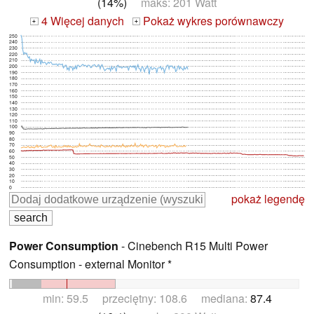
(14%)
maks: 201 Watt
4 Więcej danych
Pokaż wykres porównawczy
+
+
250
240
230
220
210
200
190
180
170
160
150
140
130
120
110
100
90
80
70
60
50
40
30
20
10
0
pokaż legendę
Power Consumption
- Cinebench R15 Multi Power
Consumption - external Monitor *
min: 59.5 przeciętny: 108.6 mediana:
87.4