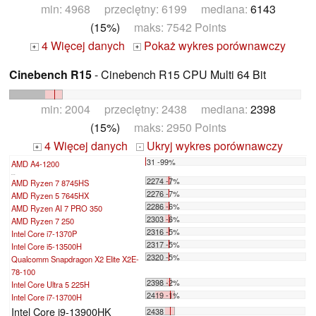
min: 4968 przeciętny: 6199 mediana:
6143
(15%)
maks: 7542 Points
4 Więcej danych
Pokaż wykres porównawczy
+
+
Cinebench R15
- Cinebench R15 CPU Multi 64 Bit
min: 2004 przeciętny: 2438 mediana:
2398
(15%)
maks: 2950 Points
4 Więcej danych
Ukryj wykres porównawczy
+
-
31 -99%
AMD A4-1200
...
2274 -7%
AMD Ryzen 7 8745HS
2276 -7%
AMD Ryzen 5 7645HX
2286 -6%
AMD Ryzen AI 7 PRO 350
2303 -6%
AMD Ryzen 7 250
2316 -5%
Intel Core i7-1370P
2317 -5%
Intel Core i5-13500H
2320 -5%
Qualcomm Snapdragon X2 Elite X2E-
78-100
2398 -2%
Intel Core Ultra 5 225H
2419 -1%
Intel Core i7-13700H
Intel Core i9-13900HK
2438