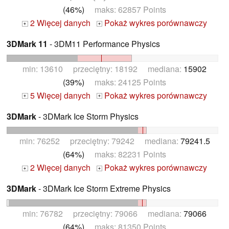
(46%)
maks: 62857 Points
2 Więcej danych
Pokaż wykres porównawczy
+
+
3DMark 11
- 3DM11 Performance Physics
min: 13610 przeciętny: 18192 mediana:
15902
(39%)
maks: 24125 Points
5 Więcej danych
Pokaż wykres porównawczy
+
+
3DMark
- 3DMark Ice Storm Physics
min: 76252 przeciętny: 79242 mediana:
79241.5
(64%)
maks: 82231 Points
2 Więcej danych
Pokaż wykres porównawczy
+
+
3DMark
- 3DMark Ice Storm Extreme Physics
min: 76782 przeciętny: 79066 mediana:
79066
(64%)
maks: 81350 Points