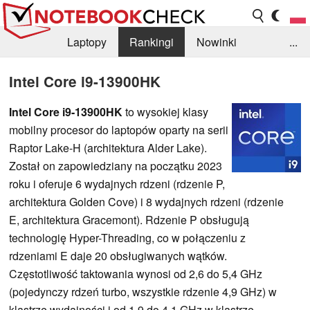
Laptopy
Rankingi
Nowinki
...
Biblioteka
Info
Szukajka recenzji
Intel Core i9-13900HK
Intel Core i9-13900HK
to wysokiej klasy
mobilny procesor do laptopów oparty na serii
Raptor Lake-H (architektura Alder Lake).
Został on zapowiedziany na początku 2023
roku i oferuje 6 wydajnych rdzeni (rdzenie P,
architektura Golden Cove) i 8 wydajnych rdzeni (rdzenie
E, architektura Gracemont). Rdzenie P obsługują
technologię Hyper-Threading, co w połączeniu z
rdzeniami E daje 20 obsługiwanych wątków.
Częstotliwość taktowania wynosi od 2,6 do 5,4 GHz
(pojedynczy rdzeń turbo, wszystkie rdzenie 4,9 GHz) w
klastrze wydajności i od 1,9 do 4,1 GHz w klastrze