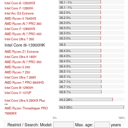
38.1 -1%
Intel Core i5-13500HX
38.1 -1%
Intel Core i7-12800H
38.2 0%
Intel Arc G3 Extreme
38.2 0%
AMD Ryzen 5 7640HS
38.3 0%
AMD Ryzen AI 7 PRO 360
38.3 0%
Intel Core i7-12850HX
38.3 0%
AMD Ryzen AI 7 PRO 450
38.3 0%
Intel Core Ultra 7 355
Intel Core i9-13900HK
38.3
38.4 0%
AMD Ryzen Z1 Extreme
38.4 0%
Intel Core Ultra 9 185H
38.4 0%
AMD Ryzen AI 7 PRO 350
38.4 0%
AMD Ryzen 5 240
38.5 1%
AMD Ryzen 7 250
38.5 1%
Intel Core Ultra 7 268V
38.7 1%
AMD Ryzen 7 PRO 8840HS
38.7 1%
Intel Core i9-12900H
38.8 1%
Intel Core i7-1370P
...
49.2 28%
Intel Core Ultra 9 290HX Plus
max:
59.5 55%
AMD Ryzen Threadripper PRO
7995WX
0%
100%
Restrict / Search:
Model:
Max. age:
years