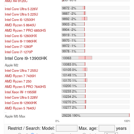
AMD A4-9120C
...
9872 -2%
Intel Core Ultra 5 226V
9887 -2%
Intel Core Ultra 5 225U
9892 -2%
Intel Core i5-12500H
9903 -2%
AMD Ryzen 5 8640U
9904 -2%
AMD Ryzen 7 PRO 6850HS
9919 -1%
Intel Core i5-12600HX
9970 -1%
Intel Core i9-11980HK
9972 -1%
Intel Core i7-1280P
9978 -1%
Intel Core i7-1270P
Intel Core i9-13900HK
10063
10083 0%
Apple M2
10105 0%
Intel Core Ultra 7 255U
10149 1%
AMD Ryzen 7 7435H
10170 1%
AMD Ryzen 7 250
10200 1%
AMD Ryzen 5 PRO 7640HS
10233 2%
Intel Xeon W-11955M
10234 2%
Intel Core Ultra 5 228V
10270 2%
Intel Core i9-12900HK
10277 2%
AMD Ryzen 5 7640U
...
29226 190%
Apple M5 Max
0%
100%
Restrict / Search:
Model:
Max. age:
years