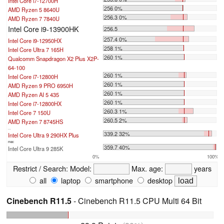
Intel Core i7-12700H
256 0%
AMD Ryzen 5 8640U
256.3 0%
AMD Ryzen 7 7840U
Intel Core i9-13900HK
256.5
257.4 0%
Intel Core i9-12950HX
258 1%
Intel Core Ultra 7 165H
260 1%
Qualcomm Snapdragon X2 Plus X2P-
64-100
260 1%
Intel Core i7-12800H
260 1%
AMD Ryzen 9 PRO 6950H
260 1%
AMD Ryzen AI 5 435
260 1%
Intel Core i7-12800HX
260.3 1%
Intel Core 7 150U
260.5 2%
AMD Ryzen 7 8745HS
...
339.2 32%
Intel Core Ultra 9 290HX Plus
max:
359.7 40%
Intel Core Ultra 9 285K
0%
100%
Restrict / Search:
Model:
Max. age:
years
all
laptop
smartphone
desktop
Cinebench R11.5
- Cinebench R11.5 CPU Multi 64 Bit