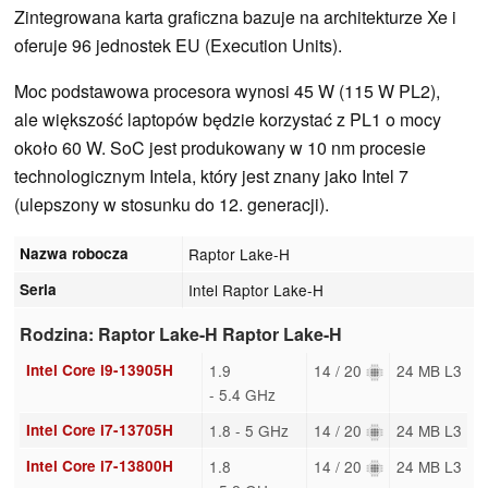
Zintegrowana karta graficzna bazuje na architekturze Xe i
oferuje 96 jednostek EU (Execution Units).
Moc podstawowa procesora wynosi 45 W (115 W PL2),
ale większość laptopów będzie korzystać z PL1 o mocy
około 60 W. SoC jest produkowany w 10 nm procesie
technologicznym Intela, który jest znany jako Intel 7
(ulepszony w stosunku do 12. generacji).
Nazwa robocza
Raptor Lake-H
Seria
Intel Raptor Lake-H
Rodzina: Raptor Lake-H Raptor Lake-H
Intel Core i9-13905H
1.9
14 / 20
24 MB L3
- 5.4 GHz
Intel Core i7-13705H
1.8 - 5 GHz
14 / 20
24 MB L3
Intel Core i7-13800H
1.8
14 / 20
24 MB L3