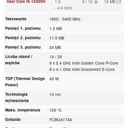
Intel Core i5-13420H
1.5
8 / 12
12 MB L3
- 4.6 GHz
Taktowanie
1900 - 5400 MHz
Pamięć 1. poziomu
1.2 MB
Pamięć 2. poziomu
11.5 MB
Pamięć 3. poziomu
24 MB
Liczba rdzeni /
14 / 20
wątków
6 x 5.4 GHz Intel Golden Cove P-Core
8 x 4.1 GHz Intel Gracemont E-Core
TDP (Thermal Design
45 W
Power)
Technologia
10 nm
wytwarzania
Maks. temperatura
100 °C
Gniazdo
FCBGA1744