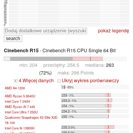
1140
1080
1020
960
900
840
780
720
660
600
540
480
420
360
300
240
180
120
60
0
pokaż legendę
Cinebench R15
- Cinebench R15 CPU Single 64 Bit
min: 204 przeciętny: 256.5 mediana:
263
(72%)
maks: 296 Points
4 Więcej danych
Ukryj wykres porównawczy
+
-
19 -93%
AMD A4-1200
...
253 -1%
AMD Ryzen 5 8540U
253.3 -1%
Intel Core 7 240H
254 -1%
AMD Ryzen AI 7 445
254.2 -1%
Intel Core Ultra 7 255U
255 -1%
Qualcomm Snapdragon X2 Elite X2E-
78-100
255.3 0%
Intel Core i9-13905H
255.6 0%