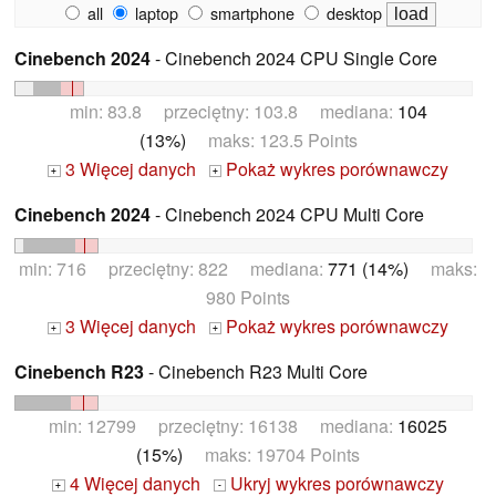
all
laptop
smartphone
desktop
Cinebench 2024
- Cinebench 2024 CPU Single Core
min: 83.8 przeciętny: 103.8 mediana:
104
(13%)
maks: 123.5 Points
3 Więcej danych
Pokaż wykres porównawczy
+
+
Cinebench 2024
- Cinebench 2024 CPU Multi Core
min: 716 przeciętny: 822 mediana:
771 (14%)
maks:
980 Points
3 Więcej danych
Pokaż wykres porównawczy
+
+
Cinebench R23
- Cinebench R23 Multi Core
min: 12799 przeciętny: 16138 mediana:
16025
(15%)
maks: 19704 Points
4 Więcej danych
Ukryj wykres porównawczy
+
-