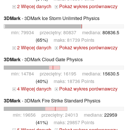
2 Więcej danych
Pokaż wykres porównawczy
+
+
3DMark
- 3DMark Ice Storm Unlimited Physics
min: 79934 przeciętny: 80837 mediana:
80836.5
(65%)
maks: 81739 Points
2 Więcej danych
Pokaż wykres porównawczy
+
+
3DMark
- 3DMark Cloud Gate Physics
min: 14784 przeciętny: 16195 mediana:
15630.5
(40%)
maks: 18736 Points
4 Więcej danych
Pokaż wykres porównawczy
+
+
3DMark
- 3DMark Fire Strike Standard Physics
min: 19656 przeciętny: 24013 mediana:
22959
(41%)
maks: 29857 Points
5 Więcej danych
Pokaż wykres porównawczy