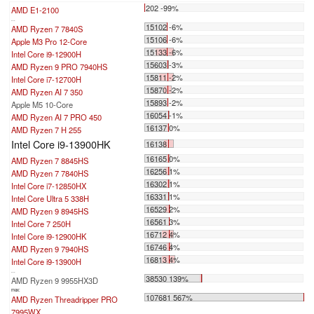
202 -99%
AMD E1-2100
...
15102 -6%
AMD Ryzen 7 7840S
15106 -6%
Apple M3 Pro 12-Core
15133 -6%
Intel Core i9-12900H
15603 -3%
AMD Ryzen 9 PRO 7940HS
15811 -2%
Intel Core i7-12700H
15870 -2%
AMD Ryzen AI 7 350
15893 -2%
Apple M5 10-Core
16054 -1%
AMD Ryzen AI 7 PRO 450
16137 0%
AMD Ryzen 7 H 255
Intel Core i9-13900HK
16138
16165 0%
AMD Ryzen 7 8845HS
16256 1%
AMD Ryzen 7 7840HS
16302 1%
Intel Core i7-12850HX
16331 1%
Intel Core Ultra 5 338H
16529 2%
AMD Ryzen 9 8945HS
16561 3%
Intel Core 7 250H
16712 4%
Intel Core i9-12900HK
16746 4%
AMD Ryzen 9 7940HS
16813 4%
Intel Core i9-13900H
...
38530 139%
AMD Ryzen 9 9955HX3D
max:
107681 567%
AMD Ryzen Threadripper PRO
7995WX