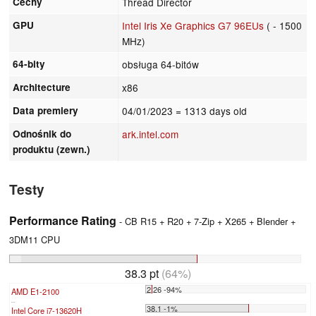
Cechy
Thread Director
GPU
Intel Iris Xe Graphics G7 96EUs
( - 1500
MHz)
64-bity
obsługa 64-bitów
Architecture
x86
Data premiery
04/01/2023
= 1313 days old
Odnośnik do
ark.intel.com
produktu (zewn.)
Testy
Performance Rating
- CB R15 + R20 + 7-Zip + X265 + Blender +
3DM11 CPU
38.3 pt
(64%)
2.26 -94%
AMD E1-2100
...
38.1 -1%
Intel Core i7-13620H