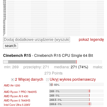
2240
2170
2100
2030
1960
1890
1820
1750
1680
1610
1540
1470
1400
1330
1260
1190
1120
1050
980
910
840
770
700
630
560
490
420
350
280
210
140
70
0
pokaż legendę
Cinebench R15
- Cinebench R15 CPU Single 64 Bit
min: 269 przeciętny: 271 mediana:
271 (74%)
maks:
273 Points
2 Więcej danych
Ukryj wykres porównawczy
+
-
19 -93%
AMD A4-1200
...
269 -1%
AMD Ryzen 7 PRO 7840HS
269 -1%
AMD Ryzen AI 5 430
269.5 -1%
AMD Ryzen 5 7640HS
269.6 -1%
Intel Core Ultra 5 226V