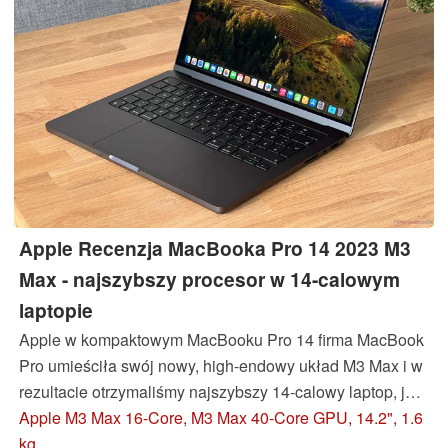
Apple Recenzja MacBooka Pro 14 2023 M3
Max - najszybszy procesor w 14-calowym
laptopie
Apple w kompaktowym MacBooku Pro 14 firma MacBook
Pro umieściła swój nowy, high-endowy układ M3 Max i w
rezultacie otrzymaliśmy najszybszy 14-calowy laptop, jaki
można kupić pod względem wydajności procesora. Jest
Apple M3 Max 16-Core, M3 Max 40-Core GPU, 14.2", 1.6
to jednak również duże wyzwanie dla chłodzenia, a
kg