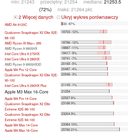
min: 21243 przeciętny: 21254 mediana:
21253.5
(72%)
maks: 21264 pkt.
2 Więcej danych
Ukryj wykres porównawczy
+
-
533 -97%
AMD A4-9120C
...
18703 -12%
Qualcomm Snapdragon X2 Elite X2E-
88-100
18766 -12%
AMD Ryzen AI Max+ 395
18887 -11%
AMD Ryzen 9 9955HX
19417 -9%
Intel Core Ultra 9 275HX
19741 -7%
Intel Core Ultra 9 285HX
20165 -5%
AMD Ryzen 9 9955HX3D
20487 -4%
Apple M4 Pro 12-Core
20546 -3%
Qualcomm Snapdragon X2 Elite X2E-
90-100
21145 -1%
Intel Core Ultra 9 290HX Plus
Apple M3 Max 16-Core
21254
22527 6%
Apple M4 Pro 14-Core
23166 9%
Qualcomm Snapdragon X2 Elite
Extreme X2E-96-100
23204 9%
Qualcomm Snapdragon X2 Elite
Extreme X2E-94-100
23384 10%
Apple M4 Max 14-Core
25760 21%
Apple M4 Max 16-Core