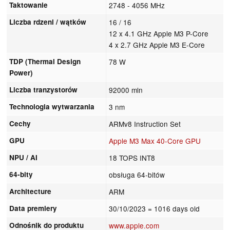
Taktowanie
2748 - 4056 MHz
Liczba rdzeni / wątków
16 / 16
12 x 4.1 GHz Apple M3 P-Core
4 x 2.7 GHz Apple M3 E-Core
TDP (Thermal Design
78 W
Power)
Liczba tranzystorów
92000 mln
Technologia wytwarzania
3 nm
Cechy
ARMv8 Instruction Set
GPU
Apple M3 Max 40-Core GPU
NPU / AI
18 TOPS INT8
64-bity
obsługa 64-bitów
Architecture
ARM
Data premiery
30/10/2023
= 1016 days old
Odnośnik do produktu
www.apple.com