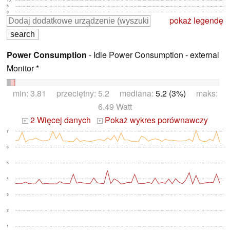
10
5
0
pokaż legendę
Power Consumption
- Idle Power Consumption - external
Monitor *
min: 3.81 przeciętny: 5.2 mediana:
5.2 (3%)
maks:
6.49 Watt
2 Więcej danych
Pokaż wykres porównawczy
+
+
7
6
5
4
3
2
1