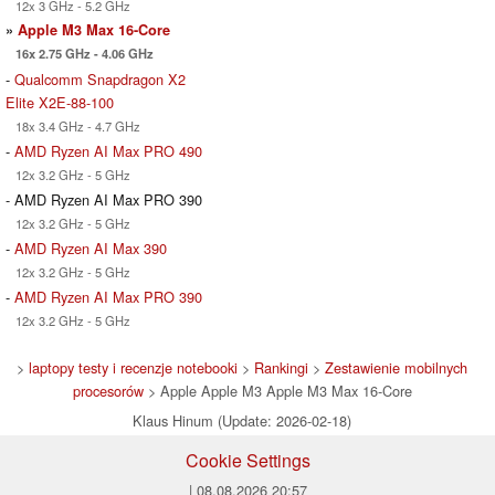
12x 3 GHz - 5.2 GHz
»
Apple M3 Max 16-Core
16x 2.75 GHz - 4.06 GHz
-
Qualcomm Snapdragon X2
Elite X2E-88-100
18x 3.4 GHz - 4.7 GHz
-
AMD Ryzen AI Max PRO 490
12x 3.2 GHz - 5 GHz
- AMD Ryzen AI Max PRO 390
12x 3.2 GHz - 5 GHz
-
AMD Ryzen AI Max 390
12x 3.2 GHz - 5 GHz
-
AMD Ryzen AI Max PRO 390
12x 3.2 GHz - 5 GHz
>
laptopy testy i recenzje notebooki
>
Rankingi
>
Zestawienie mobilnych
procesorów
> Apple Apple M3 Apple M3 Max 16-Core
Klaus Hinum (Update: 2026-02-18)
Cookie Settings
| 08.08.2026 20:57