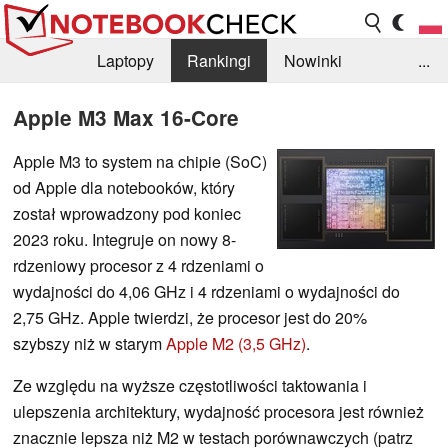
Laptopy
Rankingi
Nowinki
...
Biblioteka
Info
Szukajka recenzji
Apple M3 Max 16-Core
Apple M3 to system na chipie (SoC)
od Apple dla notebooków, który
został wprowadzony pod koniec
2023 roku. Integruje on nowy 8-
rdzeniowy procesor z 4 rdzeniami o
wydajności do 4,06 GHz i 4 rdzeniami o wydajności do
2,75 GHz. Apple twierdzi, że procesor jest do 20%
szybszy niż w starym
Apple M2 (3,5 GHz)
.
Ze względu na wyższe częstotliwości taktowania i
ulepszenia architektury, wydajność procesora jest również
znacznie lepsza niż M2 w testach porównawczych (patrz