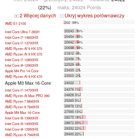
(22%)
maks: 24024 Points
2 Więcej danych
Ukryj wykres porównawczy
+
-
202 -99%
AMD E1-2100
...
20243 -16%
Intel Core Ultra 7 265H
20454 -15%
Intel Core i7-14650HX
20642 -14%
Intel Core i7-13700HX
20658 -14%
AMD Ryzen AI 9 HX 370
21812 -9%
AMD Ryzen AI 9 HX 375
22456 -7%
Intel Core i7-12800HX
22529 -6%
Intel Core i9-12900HX
23435 -2%
Apple M4 Pro 14-Core
23503 -2%
AMD Ryzen AI 9 HX 470
Apple M3 Max 16-Core
24022
24376 1%
Intel Core i7-14700HX
24828 3%
AMD Ryzen AI Max PRO 390
25265 5%
AMD Ryzen 7 8840HX
26876 12%
AMD Ryzen 9 7845HX
27595 15%
Apple M4 Max 16-Core
28275 18%
Intel Core i9-13900HX
28872 20%
Intel Core i9-14900HX
29352 22%
Intel Core i9-13950HX
29400 22%
AMD Ryzen 9 7940HX
...