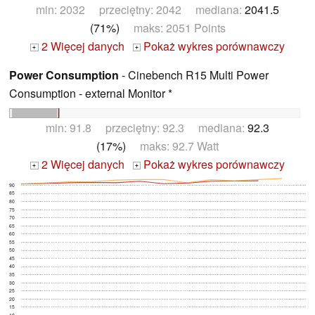
min: 2032 przeciętny: 2042 mediana:
2041.5
(71%)
maks: 2051 Points
2 Więcej danych
Pokaż wykres porównawczy
+
+
Power Consumption
- Cinebench R15 Multi Power
Consumption - external Monitor *
min: 91.8 przeciętny: 92.3 mediana:
92.3
(17%)
maks: 92.7 Watt
2 Więcej danych
Pokaż wykres porównawczy
+
+
90
85
80
75
70
65
60
55
50
45
40
35
30
25
20
15