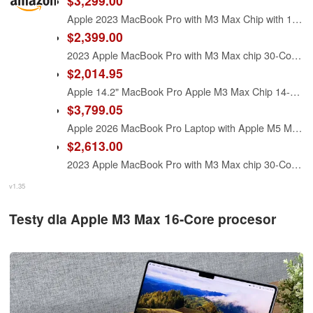
$3,299.00
Apple 2023 MacBook Pro with M3 Max Chip with 16-Core CPU and 40-Core GPU (16.2-inch, 64GB RAM, 1TB SSD Storage) (QWERTY English) Space Black (Renewed)
$2,399.00
2023 Apple MacBook Pro with M3 Max chip 30-Core GPU (16.2-inch, 36GB RAM, 1TB SSD Storage) Silver (Renewed)
$2,014.95
Apple 14.2" MacBook Pro Apple M3 Max Chip 14-Core CPU 30-Core GPU 36GB RAM 1TB SSD - Space Black (Late 2023)
$3,799.05
Apple 2026 MacBook Pro Laptop with Apple M5 Max chip with 18-core CPU and 32-core GPU: Built for AI, 16.2-inch Liquid Retina XDR Display, 36GB Unified Memory, 2TB SSD, Wi-Fi 7; Space Black
$2,613.00
2023 Apple MacBook Pro with M3 Max chip 30-Core GPU (16.2-inch, 36GB RAM, 1TB SSD Storage) Silver (Renewed Premium)
v1.35
Testy dla Apple M3 Max 16-Core procesor