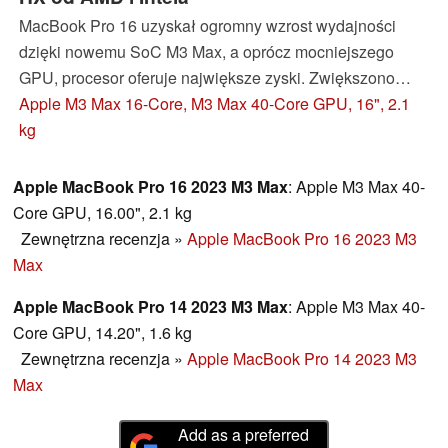
MacBook Pro 16 uzyskał ogromny wzrost wydajności
dzięki nowemu SoC M3 Max, a oprócz mocniejszego
GPU, procesor oferuje największe zyski. Zwiększono
również jasność SDR 16-calowego ekranu Mini-LED.
Apple M3 Max 16-Core, M3 Max 40-Core GPU, 16", 2.1
Recenzujemy wysokiej klasy MacBooka w nowym
kg
kolorze Space Black.
Apple MacBook Pro 16 2023 M3 Max
: Apple M3 Max 40-
Core GPU, 16.00", 2.1 kg
Zewnętrzna recenzja
»
Apple MacBook Pro 16 2023 M3
Max
Apple MacBook Pro 14 2023 M3 Max
: Apple M3 Max 40-
Core GPU, 14.20", 1.6 kg
Zewnętrzna recenzja
»
Apple MacBook Pro 14 2023 M3
Max
Add as a preferred