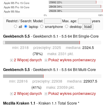
25892 22%
Apple M5 Pro 15-Core
28436 34%
Apple M5 Pro 18-Core
29226 38%
Apple M5 Max
0%
100%
Restrict / Search:
Model:
Max. age:
years
all
laptop
smartphone
desktop
Geekbench 5.5
- Geekbench 5.1 - 5.5 64 Bit Single-Core
min: 2318 przeciętny: 2325 mediana:
2324.5
(78%)
maks: 2331 pkt.
2 Więcej danych
Pokaż wykres porównawczy
+
+
Geekbench 5.5
- Geekbench 5.1 - 5.5 64 Bit Multi-Core
min: 22816 przeciętny: 22938 mediana:
22937.5
(41%)
maks: 23059 pkt.
2 Więcej danych
Pokaż wykres porównawczy
+
+
Mozilla Kraken 1.1
- Kraken 1.1 Total Score *