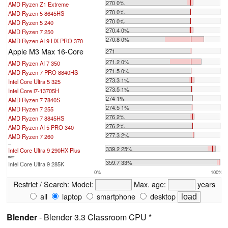
270 0%
AMD Ryzen Z1 Extreme
270 0%
AMD Ryzen 5 8645HS
270 0%
AMD Ryzen 5 240
270.4 0%
AMD Ryzen 7 250
270.8 0%
AMD Ryzen AI 9 HX PRO 370
Apple M3 Max 16-Core
271
271.2 0%
AMD Ryzen AI 7 350
271.5 0%
AMD Ryzen 7 PRO 8840HS
273.3 1%
Intel Core Ultra 5 325
273.5 1%
Intel Core i7-13705H
274 1%
AMD Ryzen 7 7840S
274.5 1%
AMD Ryzen 7 255
276 2%
AMD Ryzen 7 8845HS
276 2%
AMD Ryzen AI 5 PRO 340
277.3 2%
AMD Ryzen 7 260
...
339.2 25%
Intel Core Ultra 9 290HX Plus
max:
359.7 33%
Intel Core Ultra 9 285K
0%
100%
Restrict / Search:
Model:
Max. age:
years
all
laptop
smartphone
desktop
Blender
- Blender 3.3 Classroom CPU *