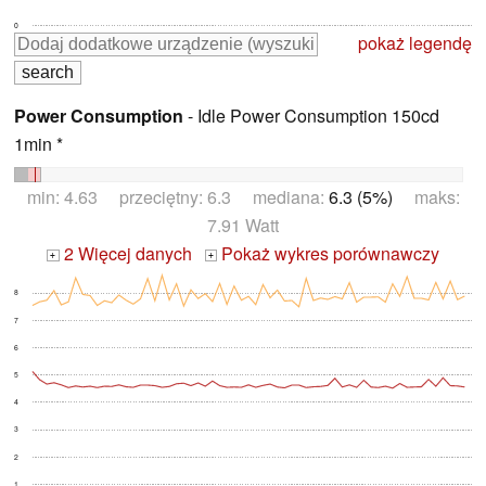
0
pokaż legendę
Power Consumption
- Idle Power Consumption 150cd
1min *
min: 4.63 przeciętny: 6.3 mediana:
6.3 (5%)
maks:
7.91 Watt
2 Więcej danych
Pokaż wykres porównawczy
+
+
8
7
6
5
4
3
2
1