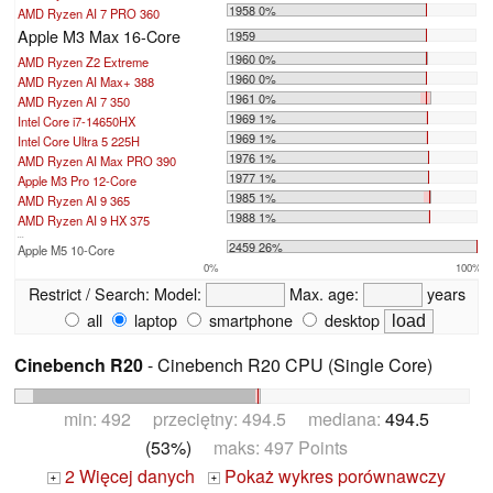
1958 0%
AMD Ryzen AI 7 PRO 360
Apple M3 Max 16-Core
1959
1960 0%
AMD Ryzen Z2 Extreme
1960 0%
AMD Ryzen AI Max+ 388
1961 0%
AMD Ryzen AI 7 350
1969 1%
Intel Core i7-14650HX
1969 1%
Intel Core Ultra 5 225H
1976 1%
AMD Ryzen AI Max PRO 390
1977 1%
Apple M3 Pro 12-Core
1985 1%
AMD Ryzen AI 9 365
1988 1%
AMD Ryzen AI 9 HX 375
...
2459 26%
Apple M5 10-Core
0%
100%
Restrict / Search:
Model:
Max. age:
years
all
laptop
smartphone
desktop
Cinebench R20
- Cinebench R20 CPU (Single Core)
min: 492 przeciętny: 494.5 mediana:
494.5
(53%)
maks: 497 Points
2 Więcej danych
Pokaż wykres porównawczy
+
+