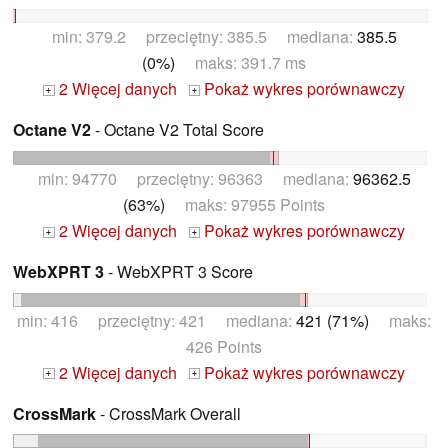
min: 379.2 przeciętny: 385.5 mediana:
385.5
(0%)
maks: 391.7 ms
2 Więcej danych
Pokaż wykres porównawczy
+
+
Octane V2
- Octane V2 Total Score
min: 94770 przeciętny: 96363 mediana:
96362.5
(63%)
maks: 97955 Points
2 Więcej danych
Pokaż wykres porównawczy
+
+
WebXPRT 3
- WebXPRT 3 Score
min: 416 przeciętny: 421 mediana:
421 (71%)
maks:
426 Points
2 Więcej danych
Pokaż wykres porównawczy
+
+
CrossMark
- CrossMark Overall