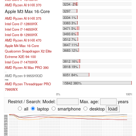
3234 -2%
AMD Ryzen AI 9 HX 370
Apple M3 Max 16-Core
3297
3334 1%
AMD Ryzen AI 9 HX 375
3383 3%
Intel Core i7-12800HX
3471 5%
Intel Core i7-14650HX
3493 6%
Intel Core i9-12900HX
3512 7%
AMD Ryzen AI 9 HX 470
3647 11%
Apple M4 Max 16-Core
3683 12%
Qualcomm Snapdragon X2 Elite
Extreme X2E-94-100
3812 16%
Intel Core i7-14700HX
3918 19%
AMD Ryzen AI Max PRO 390
...
6051 84%
AMD Ryzen 9 9955HX3D
max:
15842 380%
AMD Ryzen Threadripper PRO
7995WX
0%
100%
Restrict / Search:
Model:
Max. age:
years
all
laptop
smartphone
desktop
3360
3290
3220
3150
3080
3010
2940
2870
2800
2730
2660
2590
2520
2450
2380
2310