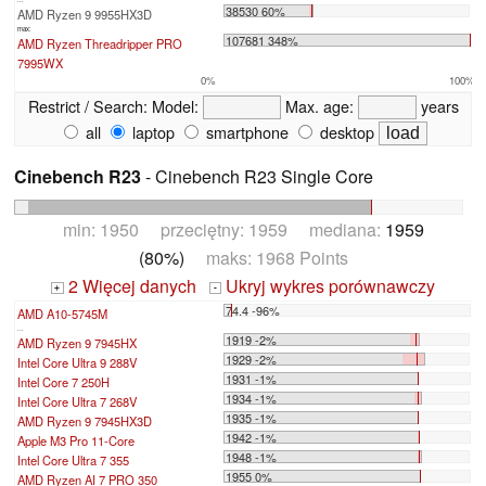
38530 60%
AMD Ryzen 9 9955HX3D
max:
107681 348%
AMD Ryzen Threadripper PRO
7995WX
0%
100%
Restrict / Search:
Model:
Max. age:
years
all
laptop
smartphone
desktop
Cinebench R23
- Cinebench R23 Single Core
min: 1950 przeciętny: 1959 mediana:
1959
(80%)
maks: 1968 Points
2 Więcej danych
Ukryj wykres porównawczy
+
-
74.4 -96%
AMD A10-5745M
...
1919 -2%
AMD Ryzen 9 7945HX
1929 -2%
Intel Core Ultra 9 288V
1931 -1%
Intel Core 7 250H
1934 -1%
Intel Core Ultra 7 268V
1935 -1%
AMD Ryzen 9 7945HX3D
1942 -1%
Apple M3 Pro 11-Core
1948 -1%
Intel Core Ultra 7 355
1955 0%
AMD Ryzen AI 7 PRO 350