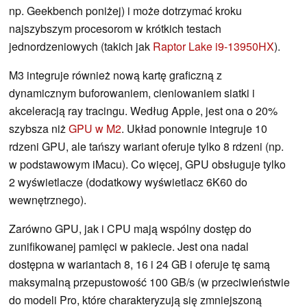
np. Geekbench poniżej) i może dotrzymać kroku
najszybszym procesorom w krótkich testach
jednordzeniowych (takich jak
Raptor Lake i9-13950HX
).
M3 integruje również nową kartę graficzną z
dynamicznym buforowaniem, cieniowaniem siatki i
akceleracją ray tracingu. Według Apple, jest ona o 20%
szybsza niż
GPU w M2
. Układ ponownie integruje 10
rdzeni GPU, ale tańszy wariant oferuje tylko 8 rdzeni (np.
w podstawowym iMacu). Co więcej, GPU obsługuje tylko
2 wyświetlacze (dodatkowy wyświetlacz 6K60 do
wewnętrznego).
Zarówno GPU, jak i CPU mają wspólny dostęp do
zunifikowanej pamięci w pakiecie. Jest ona nadal
dostępna w wariantach 8, 16 i 24 GB i oferuje tę samą
maksymalną przepustowość 100 GB/s (w przeciwieństwie
do modeli Pro, które charakteryzują się zmniejszoną