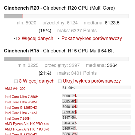
Cinebench R20
- Cinebench R20 CPU (Multi Core)
min: 5920 przeciętny: 6124 mediana:
6123.5
(15%)
maks: 6327 Points
2 Więcej danych
Pokaż wykres porównawczy
+
+
Cinebench R15
- Cinebench R15 CPU Multi 64 Bit
min: 3225 przeciętny: 3297 mediana:
3264
(21%)
maks: 3401 Points
3 Więcej danych
Ukryj wykres porównawczy
+
-
31 -99%
AMD A4-1200
...
3069 -7%
Intel Core Ultra 7 356H
3085 -6%
Intel Core Ultra 9 285H
3090 -6%
Intel Core i9-12950HX
3093 -6%
Intel Core Ultra 7 265H
3147 -5%
Intel Core 7 250H
3164 -4%
AMD Ryzen AI 9 HX PRO 470
3169 -4%
AMD Ryzen AI 9 HX PRO 370
3226 -2%
Intel Core i7-13700HX