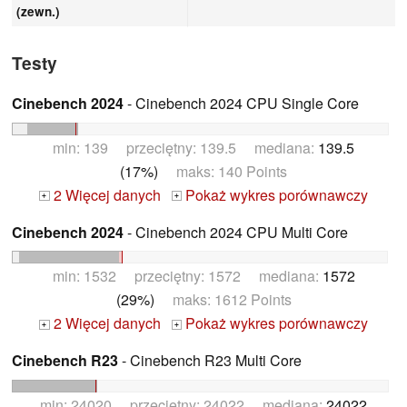
(zewn.)
Testy
Cinebench 2024
- Cinebench 2024 CPU Single Core
min: 139 przeciętny: 139.5 mediana:
139.5
(17%)
maks: 140 Points
2 Więcej danych
Pokaż wykres porównawczy
+
+
Cinebench 2024
- Cinebench 2024 CPU Multi Core
min: 1532 przeciętny: 1572 mediana:
1572
(29%)
maks: 1612 Points
2 Więcej danych
Pokaż wykres porównawczy
+
+
Cinebench R23
- Cinebench R23 Multi Core
min: 24020 przeciętny: 24022 mediana:
24022