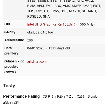
SSE3, SSSE3, SSE4.1, SSE4.2, AVX, AVX2,
BMI2, ABM, FMA, ADX, VMX, SMEP, SMAP, EIST,
TM1, TM2, HT, Turbo, SST, AES-NI, RDRAND,
RDSEED, SHA
GPU
Intel UHD Graphics Xe 16EUs
( - 1500 MHz)
64-bity
obsługa 64-bitów
Architecture
x86
Data
04/01/2023
= 1311 days old
premiery
Odnośnik do
ark.intel.com
produktu
(zewn.)
Testy
Performance Rating
- CB R15 + R20 + 7-Zip + X265 + Blender +
3DM11 CPU