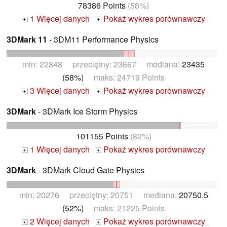
78386 Points
(58%)
1 Więcej danych
Pokaż wykres porównawczy
+
+
3DMark 11
- 3DM11 Performance Physics
min: 22848 przeciętny: 23667 mediana:
23435
(58%)
maks: 24719 Points
3 Więcej danych
Pokaż wykres porównawczy
+
+
3DMark
- 3DMark Ice Storm Physics
101155 Points
(82%)
1 Więcej danych
Pokaż wykres porównawczy
+
+
3DMark
- 3DMark Cloud Gate Physics
min: 20276 przeciętny: 20751 mediana:
20750.5
(52%)
maks: 21225 Points
2 Więcej danych
Pokaż wykres porównawczy
+
+