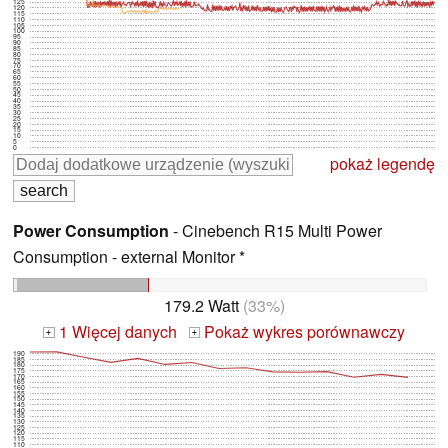
125
120
115
110
105
100
95
90
85
80
75
70
65
60
55
50
45
40
35
30
25
20
15
10
5
0
pokaż legendę
Power Consumption
- Cinebench R15 Multi Power
Consumption - external Monitor *
179.2 Watt
(33%)
1 Więcej danych
Pokaż wykres porównawczy
+
+
190
185
180
175
170
165
160
155
150
145
140
135
130
125
120
115
110