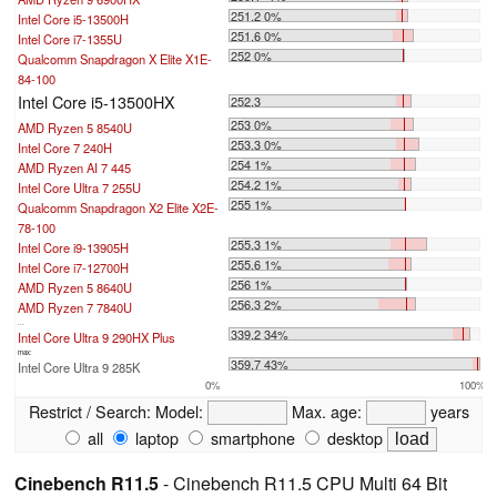
251.2 0%
Intel Core i5-13500H
251.6 0%
Intel Core i7-1355U
252 0%
Qualcomm Snapdragon X Elite X1E-
84-100
Intel Core i5-13500HX
252.3
253 0%
AMD Ryzen 5 8540U
253.3 0%
Intel Core 7 240H
254 1%
AMD Ryzen AI 7 445
254.2 1%
Intel Core Ultra 7 255U
255 1%
Qualcomm Snapdragon X2 Elite X2E-
78-100
255.3 1%
Intel Core i9-13905H
255.6 1%
Intel Core i7-12700H
256 1%
AMD Ryzen 5 8640U
256.3 2%
AMD Ryzen 7 7840U
...
339.2 34%
Intel Core Ultra 9 290HX Plus
max:
359.7 43%
Intel Core Ultra 9 285K
0%
100%
Restrict / Search:
Model:
Max. age:
years
all
laptop
smartphone
desktop
Cinebench R11.5
- Cinebench R11.5 CPU Multi 64 Bit