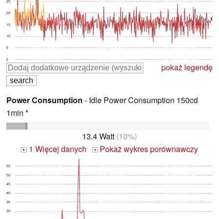
25
20
15
10
5
0
pokaż legendę
Power Consumption
- Idle Power Consumption 150cd
1min *
13.4 Watt
(10%)
1 Więcej danych
Pokaż wykres porównawczy
+
+
55
50
45
40
35
30