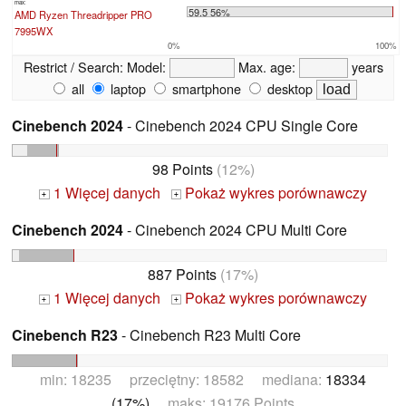
max:
59.5 56%
AMD Ryzen Threadripper PRO
7995WX
0%
100%
Restrict / Search:
Model:
Max. age:
years
all
laptop
smartphone
desktop
Cinebench 2024
- Cinebench 2024 CPU Single Core
98 Points
(12%)
1 Więcej danych
Pokaż wykres porównawczy
+
+
Cinebench 2024
- Cinebench 2024 CPU Multi Core
887 Points
(17%)
1 Więcej danych
Pokaż wykres porównawczy
+
+
Cinebench R23
- Cinebench R23 Multi Core
min: 18235 przeciętny: 18582 mediana:
18334
(17%)
maks: 19176 Points