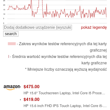
25
20
15
10
5
0
pokaż legendę
- Zakres wyników testów referencyjnych dla tej karty
graficznej
- Średnia wartość wyników testów referencyjnych dla tej
karty graficzne
* Mniejsze liczby oznaczają wyższą wydajność
$475.00
HP 15.6" Touchscreen Laptop, Intel Core i5 Processor, 16GB RAM, 512GB SSD, Numeric Keypad, Bluetooth, Wi-Fi, Long Battery Life, Windows 11 Home, Alpacatec Accessories, Silver
$419.00
HP 15.6 inch FHD IPS Touch Laptop, Intel Core i5-1334U, 8GB DDR4 RAM, 512GB SSD, Windows 11 Home, Intel Iris Xe Graphics, Natural Silver, 15-fd0154wm