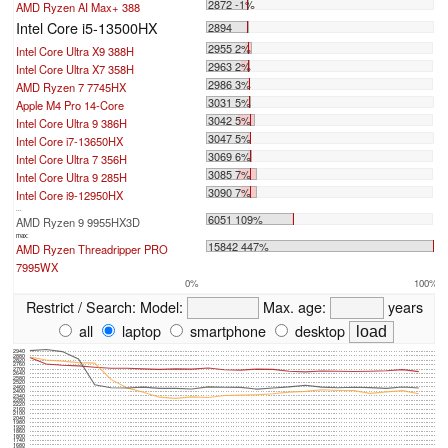
2872 -1%
AMD Ryzen AI Max+ 388
Intel Core i5-13500HX
2894
2955 2%
Intel Core Ultra X9 388H
2963 2%
Intel Core Ultra X7 358H
2986 3%
AMD Ryzen 7 7745HX
3031 5%
Apple M4 Pro 14-Core
3042 5%
Intel Core Ultra 9 386H
3047 5%
Intel Core i7-13650HX
3069 6%
Intel Core Ultra 7 356H
3085 7%
Intel Core Ultra 9 285H
3090 7%
Intel Core i9-12950HX
...
6051 109%
AMD Ryzen 9 9955HX3D
max:
15842 447%
AMD Ryzen Threadripper PRO
7995WX
0%
100%
Restrict / Search:
Model:
Max. age:
years
all
laptop
smartphone
desktop
2940
2880
2820
2760
2700
2640
2580
2520
2460
2400
2340
2280
2220
2160
2100
2040
1980
1920
1860
1800
1740
1680