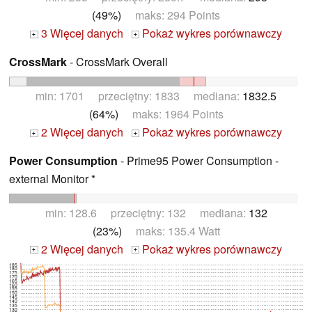
(49%)
maks: 294 Points
3 Więcej danych
Pokaż wykres porównawczy
+
+
CrossMark
- CrossMark Overall
min: 1701 przeciętny: 1833 mediana:
1832.5
(64%)
maks: 1964 Points
2 Więcej danych
Pokaż wykres porównawczy
+
+
Power Consumption
- Prime95 Power Consumption -
external Monitor *
min: 128.6 przeciętny: 132 mediana:
132
(23%)
maks: 135.4 Watt
2 Więcej danych
Pokaż wykres porównawczy
+
+
185
180
175
170
165
160
155
150
145
140
135
130