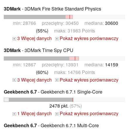
3DMark
- 3DMark Fire Strike Standard Physics
min: 28766 przeciętny: 30450 mediana:
30600
(55%)
maks: 31983 Points
3 Więcej danych
Pokaż wykres porównawczy
+
+
3DMark
- 3DMark Time Spy CPU
min: 12867 przeciętny: 13931 mediana:
14159
(60%)
maks: 14766 Points
3 Więcej danych
Pokaż wykres porównawczy
+
+
Geekbench 6.7
- Geekbench 6.7.1 Single-Core
2478 pkt.
(57%)
1 Więcej danych
Pokaż wykres porównawczy
+
+
Geekbench 6.7
- Geekbench 6.7.1 Multi-Core