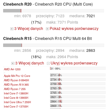
Cinebench R20
- Cinebench R20 CPU (Multi Core)
min: 6978 przeciętny: 7123 mediana:
7021
(17%)
maks: 7371 Points
3 Więcej danych
Pokaż wykres porównawczy
+
+
Cinebench R15
- Cinebench R15 CPU Multi 64 Bit
min: 2856 przeciętny: 2894 mediana:
2863
(18%)
maks: 2964 Points
3 Więcej danych
Ukryj wykres porównawczy
+
-
31 -99%
AMD A4-1200
...
2711 -6%
Apple M4 Pro 12-Core
2734 -6%
AMD Ryzen 9 8945H
2759 -5%
AMD Ryzen AI 9 365
2763 -5%
AMD Ryzen 7 255
2765 -4%
Intel Core i7-13800H
2821 -3%
Intel Core i9-13905H
2864 -1%
Intel Core Ultra 7 255H
2869 -1%
Intel Core i7-13705H