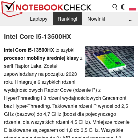
Laptopy
Rankingi
Nowinki
...
Biblioteka
Info
Szukajka recenzji
Intel Core i5-13500HX
Intel Core i5-13500HX
to szybki
procesor mobilny średniej klasy
z
serii Raptor Lake. Został
zapowiedziany na początku 2023
roku i integruje 6 szybkich rdzeni
wydajnościowych Raptor Cove (rdzenie P) z
HyperThreading i 8 rdzeni wydajnościowych Gracemont
bez Hyper-Threading. Taktowanie rdzeni P wynosi od 2,5
GHz (bazowo) do 4,7 GHz (boost dla pojedynczego
rdzenia, dla wszystkich rdzeni 4,5 GHz). Mniejsze rdzenie
E taktowane są zegarem od 1,8 do 3,5 GHz. Wszystkie
rdzenie mają dostęp do 24 MB pamięci podręcznej L3.