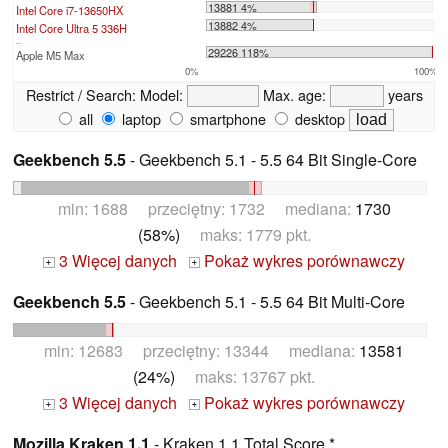
13881 4%
Intel Core i7-13650HX
13882 4%
Intel Core Ultra 5 336H
...
29226 118%
Apple M5 Max
0%
100%
Restrict / Search:
Model:
Max. age:
years
all
laptop
smartphone
desktop
Geekbench 5.5
- Geekbench 5.1 - 5.5 64 Bit Single-Core
min: 1688 przeciętny: 1732 mediana:
1730
(58%)
maks: 1779 pkt.
3 Więcej danych
Pokaż wykres porównawczy
+
+
Geekbench 5.5
- Geekbench 5.1 - 5.5 64 Bit Multi-Core
min: 12683 przeciętny: 13344 mediana:
13581
(24%)
maks: 13767 pkt.
3 Więcej danych
Pokaż wykres porównawczy
+
+
Mozilla Kraken 1.1
- Kraken 1.1 Total Score *