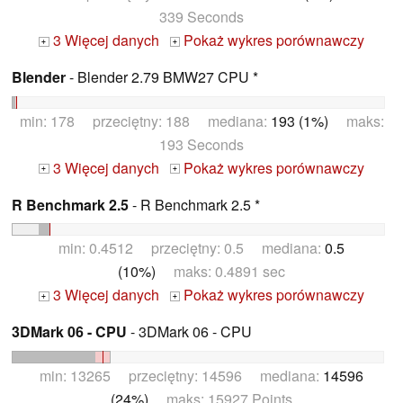
339 Seconds
3 Więcej danych
Pokaż wykres porównawczy
+
+
Blender
- Blender 2.79 BMW27 CPU *
min: 178 przeciętny: 188 mediana:
193 (1%)
maks:
193 Seconds
3 Więcej danych
Pokaż wykres porównawczy
+
+
R Benchmark 2.5
- R Benchmark 2.5 *
min: 0.4512 przeciętny: 0.5 mediana:
0.5
(10%)
maks: 0.4891 sec
3 Więcej danych
Pokaż wykres porównawczy
+
+
3DMark 06 - CPU
- 3DMark 06 - CPU
min: 13265 przeciętny: 14596 mediana:
14596
(24%)
maks: 15927 Points