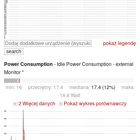
105
100
95
90
85
80
75
70
65
60
55
50
45
40
35
30
25
20
15
10
5
0
pokaż legendę
Power Consumption
- Idle Power Consumption - external
Monitor *
min: 16 przeciętny: 17.4 mediana:
17.4 (12%)
maks:
18.8 Watt
2 Więcej danych
Pokaż wykres porównawczy
+
+
45
40
35
30