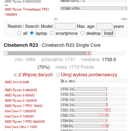
38530 107%
AMD Ryzen 9 9955HX3D
max:
107681 479%
AMD Ryzen Threadripper PRO
7995WX
0%
100%
Restrict / Search:
Model:
Max. age:
years
all
laptop
smartphone
desktop
Cinebench R23
- Cinebench R23 Single Core
min: 1689 przeciętny: 1731 mediana:
1730.5
(70%)
maks: 1772 Points
2 Więcej danych
Ukryj wykres porównawczy
+
-
74.4 -96%
AMD A10-5745M
...
1714 -1%
AMD Ryzen 5 8645HS
1715 -1%
AMD Ryzen 5 8540U
1716 -1%
AMD Ryzen 5 7640HS
1719 -1%
AMD Ryzen 7 PRO 7840U
1721 -1%
Intel Core i7-12850HX
1722 -1%
Intel Core i7-12650H
1724 0%
AMD Ryzen 7 PRO 8840HS
1726 0%
Intel Core Ultra 7 155H
1727 0%