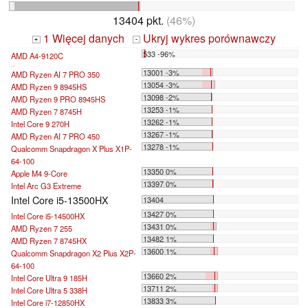
13404 pkt.
(46%)
1 Więcej danych
Ukryj wykres porównawczy
+
-
533 -96%
AMD A4-9120C
...
13001 -3%
AMD Ryzen AI 7 PRO 350
13054 -3%
AMD Ryzen 9 8945HS
13098 -2%
AMD Ryzen 9 PRO 8945HS
13253 -1%
AMD Ryzen 7 8745H
13262 -1%
Intel Core 9 270H
13267 -1%
AMD Ryzen AI 7 PRO 450
13278 -1%
Qualcomm Snapdragon X Plus X1P-
64-100
13350 0%
Apple M4 9-Core
13397 0%
Intel Arc G3 Extreme
Intel Core i5-13500HX
13404
13427 0%
Intel Core i5-14500HX
13431 0%
AMD Ryzen 7 255
13482 1%
AMD Ryzen 7 8745HX
13600 1%
Qualcomm Snapdragon X2 Plus X2P-
64-100
13660 2%
Intel Core Ultra 9 185H
13711 2%
Intel Core Ultra 5 338H
13833 3%
Intel Core i7-12850HX