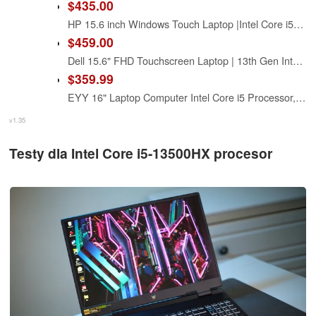
$435.00
HP 15.6 inch Windows Touch Laptop |Intel Core i5-1334U| Intel Iris Xe Graphics |Webcam |Bluetooth|Silver| 8GB RAM | 512GB SSD |Windows 11 Home |Bundle with Stylus Pen
$459.00
Dell 15.6" FHD Touchscreen Laptop | 13th Gen Intel Core i5-1334U | 8GB RAM | 512GB PCIe SSD | Wi-Fi 6 | 1080p Webcam | Copilot AI | HDMI | Business & Study Ready | Windows 11
$359.99
EYY 16" Laptop Computer Intel Core i5 Processor, Win 11 Pro Laptop 16GB RAM 512GB SSD, 1920 x 1200 FHD 16:10 Display, Office Suite Notebook with Backlit Keyboard, Student Business Work Laptops
v1.35
Testy dla Intel Core i5-13500HX procesor