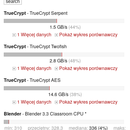
TrueCrypt
- TrueCrypt Serpent
1.5 GB/s
(44%)
1 Więcej danych
Pokaż wykres porównawczy
+
+
TrueCrypt
- TrueCrypt Twofish
2.8 GB/s
(48%)
1 Więcej danych
Pokaż wykres porównawczy
+
+
TrueCrypt
- TrueCrypt AES
14.6 GB/s
(38%)
1 Więcej danych
Pokaż wykres porównawczy
+
+
Blender
- Blender 3.3 Classroom CPU *
min: 310 przeciętny: 328.3 mediana:
336 (4%)
maks: