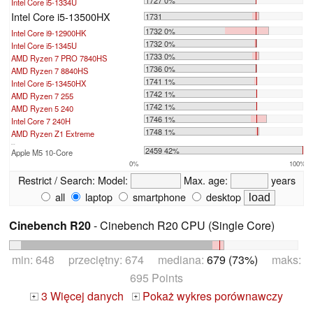
Intel Core i5-1334U
Intel Core i5-13500HX
1731
1732 0%
Intel Core i9-12900HK
1732 0%
Intel Core i5-1345U
1733 0%
AMD Ryzen 7 PRO 7840HS
1736 0%
AMD Ryzen 7 8840HS
1741 1%
Intel Core i5-13450HX
1742 1%
AMD Ryzen 7 255
1742 1%
AMD Ryzen 5 240
1746 1%
Intel Core 7 240H
1748 1%
AMD Ryzen Z1 Extreme
...
2459 42%
Apple M5 10-Core
0%
100%
Restrict / Search:
Model:
Max. age:
years
all
laptop
smartphone
desktop
Cinebench R20
- Cinebench R20 CPU (Single Core)
min: 648 przeciętny: 674 mediana:
679 (73%)
maks:
695 Points
3 Więcej danych
Pokaż wykres porównawczy
+
+