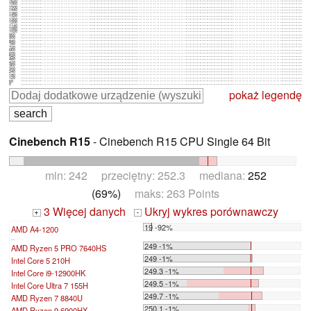
1620
1560
1500
1440
1380
1320
1260
1200
1140
1080
1020
960
900
840
780
720
660
600
540
480
420
360
300
240
180
120
60
0
pokaż legendę
Cinebench R15
- Cinebench R15 CPU Single 64 Bit
min: 242 przeciętny: 252.3 mediana:
252
(69%)
maks: 263 Points
3 Więcej danych
Ukryj wykres porównawczy
+
-
19 -92%
AMD A4-1200
...
249 -1%
AMD Ryzen 5 PRO 7640HS
249 -1%
Intel Core 5 210H
249.3 -1%
Intel Core i9-12900HK
249.5 -1%
Intel Core Ultra 7 155H
249.7 -1%
AMD Ryzen 7 8840U
250.1 -1%
AMD Ryzen 9 6900HX