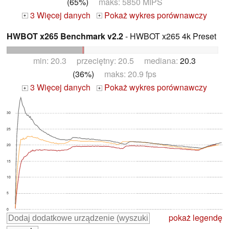
(65%)
maks: 5850 MIPS
3 Więcej danych
Pokaż wykres porównawczy
+
+
HWBOT x265 Benchmark v2.2
- HWBOT x265 4k Preset
min: 20.3 przeciętny: 20.5 mediana:
20.3
(36%)
maks: 20.9 fps
3 Więcej danych
Pokaż wykres porównawczy
+
+
30
25
20
15
10
5
0
pokaż legendę