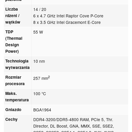
Liczba
14 / 20
rdzeni /
6 x 4.7 GHz Intel Raptor Cove P-Core
wątków
8 x 3.5 GHz Intel Gracemont E-Core
TDP
55 W
(Thermal
Design
Power)
Technologia
10 nm
wytwarzania
Rozmiar
2
257 mm
procesora
Maks.
100 °C
temperatura
Gniazdo
BGA1964
Cechy
DDR4-3200/DDR5-4800 RAM, PCIe 5, Thr.
Director, DL Boost, GNA, MMX, SSE, SSE2,