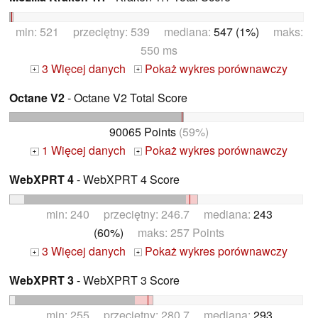
min: 521 przeciętny: 539 mediana:
547 (1%)
maks:
550 ms
3 Więcej danych
Pokaż wykres porównawczy
+
+
Octane V2
- Octane V2 Total Score
90065 Points
(59%)
1 Więcej danych
Pokaż wykres porównawczy
+
+
WebXPRT 4
- WebXPRT 4 Score
min: 240 przeciętny: 246.7 mediana:
243
(60%)
maks: 257 Points
3 Więcej danych
Pokaż wykres porównawczy
+
+
WebXPRT 3
- WebXPRT 3 Score
min: 255 przeciętny: 280.7 mediana:
293