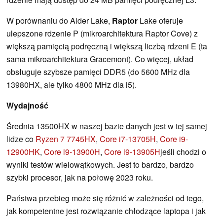
W porównaniu do Alder Lake,
Raptor
Lake oferuje
ulepszone rdzenie P (mikroarchitektura Raptor Cove) z
większą pamięcią podręczną i większą liczbą rdzeni E (ta
sama mikroarchitektura Gracemont). Co więcej, układ
obsługuje szybsze pamięci DDR5 (do 5600 MHz dla
13980HX, ale tylko 4800 MHz dla i5).
Wydajność
Średnia 13500HX w naszej bazie danych jest w tej samej
lidze co
Ryzen 7 7745HX
,
Core i7-13705H
,
Core i9-
12900HK
,
Core i9-13900H
,
Core i9-13905H
jeśli chodzi o
wyniki testów wielowątkowych. Jest to bardzo, bardzo
szybki procesor, jak na połowę 2023 roku.
Państwa przebieg może się różnić w zależności od tego,
jak kompetentne jest rozwiązanie chłodzące laptopa i jak