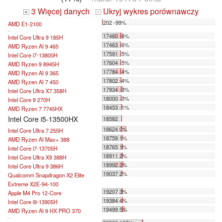
3 Więcej danych
Ukryj wykres porównawczy
+
-
202 -99%
AMD E1-2100
...
17460 -6%
Intel Core Ultra 9 185H
17463 -6%
AMD Ryzen AI 9 465
17591 -5%
Intel Core i7-13800H
17604 -5%
AMD Ryzen 9 8945H
17784 -4%
AMD Ryzen AI 9 365
17802 -4%
AMD Ryzen AI 7 450
17934 -3%
Intel Core Ultra X7 358H
18000 -3%
Intel Core 9 270H
18453 -1%
AMD Ryzen 7 7745HX
Intel Core i5-13500HX
18582
18624 0%
Intel Core Ultra 7 255H
18759 1%
AMD Ryzen AI Max+ 388
18765 1%
Intel Core i7-13705H
18911 2%
Intel Core Ultra X9 388H
18992 2%
Intel Core Ultra 9 386H
19037 2%
Qualcomm Snapdragon X2 Elite
Extreme X2E-94-100
19207 3%
Apple M4 Pro 12-Core
19384 4%
Intel Core i9-13905H
19499 5%
AMD Ryzen AI 9 HX PRO 370
...