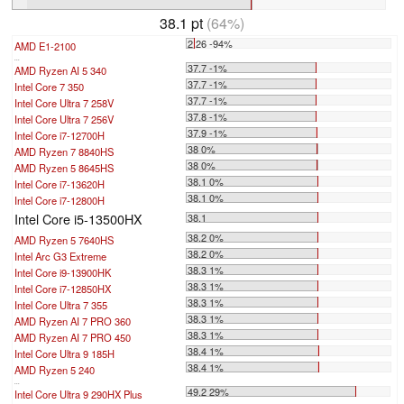
38.1 pt
(64%)
2.26 -94%
AMD E1-2100
...
37.7 -1%
AMD Ryzen AI 5 340
37.7 -1%
Intel Core 7 350
37.7 -1%
Intel Core Ultra 7 258V
37.8 -1%
Intel Core Ultra 7 256V
37.9 -1%
Intel Core i7-12700H
38 0%
AMD Ryzen 7 8840HS
38 0%
AMD Ryzen 5 8645HS
38.1 0%
Intel Core i7-13620H
38.1 0%
Intel Core i7-12800H
Intel Core i5-13500HX
38.1
38.2 0%
AMD Ryzen 5 7640HS
38.2 0%
Intel Arc G3 Extreme
38.3 1%
Intel Core i9-13900HK
38.3 1%
Intel Core i7-12850HX
38.3 1%
Intel Core Ultra 7 355
38.3 1%
AMD Ryzen AI 7 PRO 360
38.3 1%
AMD Ryzen AI 7 PRO 450
38.4 1%
Intel Core Ultra 9 185H
38.4 1%
AMD Ryzen 5 240
...
49.2 29%
Intel Core Ultra 9 290HX Plus