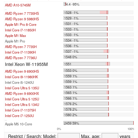
74.4 -95%
AMD A10-5745M
...
1528 -1%
AMD Ryzen 7 7735HS
1529 -1%
AMD Ryzen 9 5980HS
1531 -1%
Apple M1 Pro 8-Core
1533 -1%
Intel Core i7-11850H
1533 -1%
Apple M1 Max
1534 -1%
Apple M1 Pro
1536 -1%
AMD Ryzen 7 7735H
1537 -1%
Intel Core i7-11390H
1548 0%
AMD Ryzen 7 7736U
Intel Xeon W-11955M
1551
1553 0%
AMD Ryzen 9 6900HS
1559 1%
Intel Core i9-11980HK
1559 1%
Intel Core i5-1240U
1563 1%
Intel Core Ultra 5 135U
1565 1%
AMD Ryzen 9 6900HX
1566 1%
Intel Core Ultra 5 125U
1576 2%
Intel Core Ultra 5 134U
1578 2%
Intel Core i7-11375H
1580 2%
Intel Core i7-1250U
...
2459 59%
Apple M5 10-Core
0%
100%
Restrict / Search:
Model:
Max. age:
years