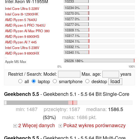
Intel Xeon W-11955M
10233
10234 0%
Intel Core Ultra 5 228V
10270 0%
Intel Core i9-12900HK
10277 0%
AMD Ryzen 5 7640U
10277 0%
AMD Ryzen 5 PRO 7640U
10309 1%
AMD Ryzen AI Max PRO 380
10317 1%
AMD Ryzen 9 6900HS
10324 1%
AMD Ryzen AI 7 445
10332 1%
Intel Core Ultra 5 238V
10340 1%
AMD Ryzen 9 6900HX
...
29226 186%
Apple M5 Max
0%
100%
Restrict / Search:
Model:
Max. age:
years
all
laptop
smartphone
desktop
Geekbench 5.5
- Geekbench 5.1 - 5.5 64 Bit Single-Core
min: 1487 przeciętny: 1587 mediana:
1586.5
(53%)
maks: 1686 pkt.
2 Więcej danych
Pokaż wykres porównawczy
+
+
Geekbench 5.5
- Geekbench 5.1 - 5.5 64 Bit Multi-Core