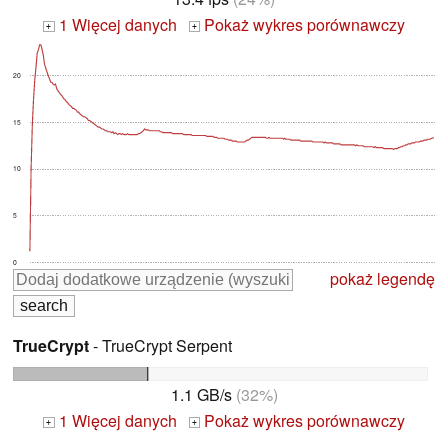
1 Więcej danych
Pokaż wykres porównawczy
+
+
20
15
10
5
0
pokaż legendę
TrueCrypt
- TrueCrypt Serpent
1.1 GB/s
(32%)
1 Więcej danych
Pokaż wykres porównawczy
+
+