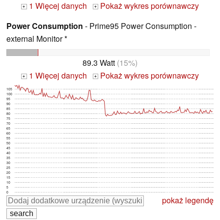
1 Więcej danych
Pokaż wykres porównawczy
+
+
Power Consumption
- Prime95 Power Consumption -
external Monitor *
89.3 Watt
(15%)
1 Więcej danych
Pokaż wykres porównawczy
+
+
105
100
95
90
85
80
75
70
65
60
55
50
45
40
35
30
25
20
15
10
5
0
pokaż legendę