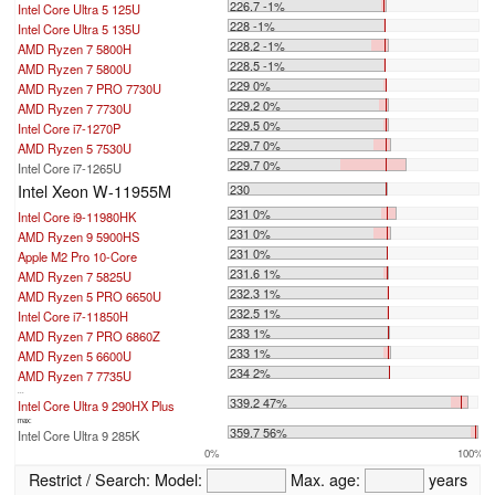
226.7 -1%
Intel Core Ultra 5 125U
228 -1%
Intel Core Ultra 5 135U
228.2 -1%
AMD Ryzen 7 5800H
228.5 -1%
AMD Ryzen 7 5800U
229 0%
AMD Ryzen 7 PRO 7730U
229.2 0%
AMD Ryzen 7 7730U
229.5 0%
Intel Core i7-1270P
229.7 0%
AMD Ryzen 5 7530U
229.7 0%
Intel Core i7-1265U
Intel Xeon W-11955M
230
231 0%
Intel Core i9-11980HK
231 0%
AMD Ryzen 9 5900HS
231 0%
Apple M2 Pro 10-Core
231.6 1%
AMD Ryzen 7 5825U
232.3 1%
AMD Ryzen 5 PRO 6650U
232.5 1%
Intel Core i7-11850H
233 1%
AMD Ryzen 7 PRO 6860Z
233 1%
AMD Ryzen 5 6600U
234 2%
AMD Ryzen 7 7735U
...
339.2 47%
Intel Core Ultra 9 290HX Plus
max:
359.7 56%
Intel Core Ultra 9 285K
0%
100%
Restrict / Search:
Model:
Max. age:
years