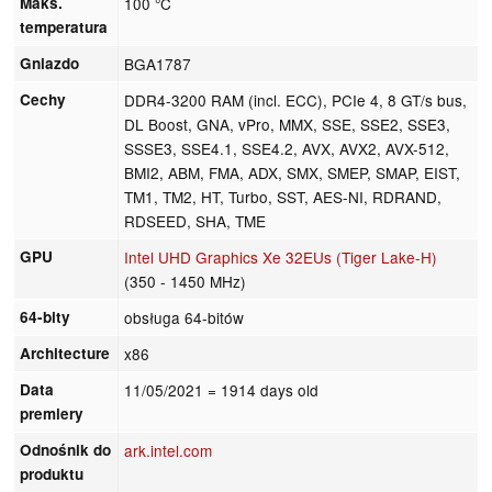
Maks.
100 °C
temperatura
Gniazdo
BGA1787
Cechy
DDR4-3200 RAM (incl. ECC), PCIe 4, 8 GT/s bus,
DL Boost, GNA, vPro, MMX, SSE, SSE2, SSE3,
SSSE3, SSE4.1, SSE4.2, AVX, AVX2, AVX-512,
BMI2, ABM, FMA, ADX, SMX, SMEP, SMAP, EIST,
TM1, TM2, HT, Turbo, SST, AES-NI, RDRAND,
RDSEED, SHA, TME
GPU
Intel UHD Graphics Xe 32EUs (Tiger Lake-H)
(350 - 1450 MHz)
64-bity
obsługa 64-bitów
Architecture
x86
Data
11/05/2021
= 1914 days old
premiery
Odnośnik do
ark.intel.com
produktu