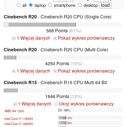
all
laptop
smartphone
desktop
Cinebench R20
- Cinebench R20 CPU (Single Core)
568 Points
(61%)
1 Więcej danych
Pokaż wykres porównawczy
+
+
Cinebench R20
- Cinebench R20 CPU (Multi Core)
4250 Points
(10%)
1 Więcej danych
Pokaż wykres porównawczy
+
+
Cinebench R15
- Cinebench R15 CPU Multi 64 Bit
1846 Points
(12%)
1 Więcej danych
Ukryj wykres porównawczy
+
-
31 -98%
AMD A4-1200
...
1768 -4%
Intel Core i7-11850H
1770 -4%
Intel Core i7-12650H