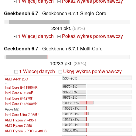
1 Więcej danych
Pokaż wykres porównawczy
+
+
Geekbench 6.7
- Geekbench 6.7.1 Single-Core
2244 pkt.
(52%)
1 Więcej danych
Pokaż wykres porównawczy
+
+
Geekbench 6.7
- Geekbench 6.7.1 Multi-Core
10233 pkt.
(35%)
1 Więcej danych
Ukryj wykres porównawczy
+
-
533 -95%
AMD A4-9120C
...
9970 -3%
Intel Core i9-11980HK
9972 -3%
Intel Core i7-1280P
9978 -2%
Intel Core i7-1270P
10063 -2%
Intel Core i9-13900HK
10083 -1%
Apple M2
10105 -1%
Intel Core Ultra 7 255U
10149 -1%
AMD Ryzen 7 7435H
10170 -1%
AMD Ryzen 7 250
10200 0%
AMD Ryzen 5 PRO 7640HS