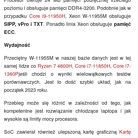
poziomu i obsługuje pamięci DDR4-3200. Podobnie jak w
przypadku
Core i9-11950H
, Xeon W-11955M obsługuje
SIPP, vPro i TXT
. Ponadto linia Xeon obsługuje
pamięć
ECC
.
Wydajność
Przeciętny W-11955M w naszej bazie danych jest w tej
samej lidze co
Ryzen 7 4800H
,
Core i7-11850H
,
Core i7-
1360P
jeśli chodzi o wyniki wielowątkowych testów
porównawczych. Jest to dość szybki układ, jak na
początek 2023 roku.
Przebieg może się różnić w zależności od tego, jak
kompetentne jest rozwiązanie chłodzące laptopa i jak
wysokie są limity mocy procesora.
SoC zawierał również ulepszoną kartę graficzną
Kartę