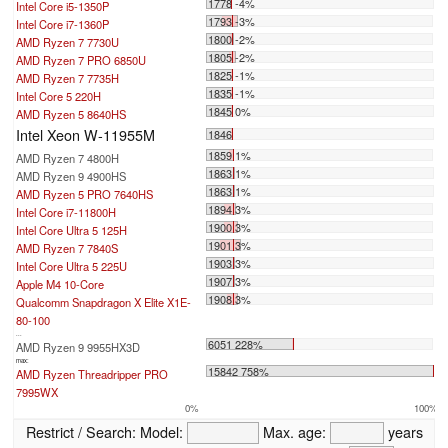
1778 -4%
Intel Core i5-1350P
1793 -3%
Intel Core i7-1360P
1800 -2%
AMD Ryzen 7 7730U
1805 -2%
AMD Ryzen 7 PRO 6850U
1825 -1%
AMD Ryzen 7 7735H
1835 -1%
Intel Core 5 220H
1845 0%
AMD Ryzen 5 8640HS
Intel Xeon W-11955M
1846
1859 1%
AMD Ryzen 7 4800H
1863 1%
AMD Ryzen 9 4900HS
1863 1%
AMD Ryzen 5 PRO 7640HS
1894 3%
Intel Core i7-11800H
1900 3%
Intel Core Ultra 5 125H
1901 3%
AMD Ryzen 7 7840S
1903 3%
Intel Core Ultra 5 225U
1907 3%
Apple M4 10-Core
1908 3%
Qualcomm Snapdragon X Elite X1E-
80-100
...
6051 228%
AMD Ryzen 9 9955HX3D
max:
15842 758%
AMD Ryzen Threadripper PRO
7995WX
0%
100%
Restrict / Search:
Model:
Max. age:
years