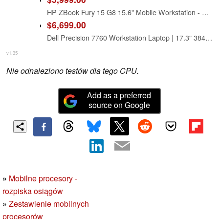
HP ZBook Fury 15 G8 15.6" Mobile Workstation - Full HD - 1920 x 1080 - Intel Xeon 11th Gen W-11955M Octa-core (8 Core) 2.60 GHz - 64 GB RAM - 512 GB SSD
$6,699.00
Dell Precision 7760 Workstation Laptop | 17.3" 3840x2160 4k | Xeon W - 11955M - 2TB SSD + 2TB SSD Hard Drive - 128GB RAM - Nvidia RTX A5000 | 8 cores @ 5 GHz - 16GB GDDR6 Win 11 Pro Silver (Renewed)
v1.35
Nie odnaleziono testów dla tego CPU.
Add as a preferred
source on Google
»
Mobilne procesory -
rozpiska osiągów
»
Zestawienie mobilnych
procesorów