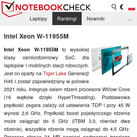
Laptopy
Rankingi
Nowinki
...
Biblioteka
Info
Szukajka recenzji
Intel Xeon W-11955M
Intel Xeon W-11955M
to wysokiej
klasy ośmiordzeniowy SoC dla
laptopów i mobilnych stacji roboczych.
Jest on oparty na
Tiger Lake
Generacji
H45 i został zapowiedziany w połowie
2021 roku. Integruje osiem rdzeni procesora Willow Cove
(16 wątków dzięki HyperThreading). Podstawowa
prędkość zegara zależy od ustawienia TDP i przy 45 W
wynosi 2,6 GHz. Prędkość boost pojedynczego rdzenia
może osiągnąć do 5 GHz (ITBM 3.0, również dwa
rdzenie), wszystkie rdzenie mogą osiągnąć do 4,5 GHz.
Procesor oferuje 24 MB pamięci podręcznej trzeciego