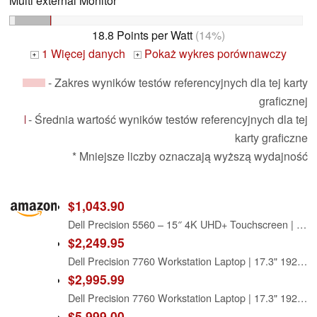
Multi external Monitor
18.8 Points per Watt
(14%)
1 Więcej danych
Pokaż wykres porównawczy
+
+
- Zakres wyników testów referencyjnych dla tej karty
graficznej
- Średnia wartość wyników testów referencyjnych dla tej
karty graficzne
* Mniejsze liczby oznaczają wyższą wydajność
$1,043.90
Dell Precision 5560 – 15″ 4K UHD+ Touchscreen | 2TB 16GB | Intel Xeon W-11955M | NVIDIA RTX A2000
$2,249.95
Dell Precision 7760 Workstation Laptop | 17.3" 1920x1080 FHD | Xeon W - 11955M - 1TB SSD Hard Drive - 64GB RAM - Nvidia RTX A5000 | 8 cores @ 5 GHz - 16GB GDDR6 Win 11 Pro Silver (Renewed)
$2,995.99
Dell Precision 7760 Workstation Laptop | 17.3" 1920x1080 FHD | Xeon W - 11955M - 1TB SSD + 512GB SSD Hard Drive - 64GB RAM - Nvidia RTX A5000 | 8 cores @ 5 GHz - 16GB GDDR6 Win 11 Pro Silver (Renewed)
$5,999.00