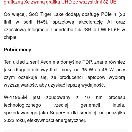
graficzną Xe zwaną grafiką UHD ze wszystkimi 32 UE
.
Co więcej, SoC Tiger Lake dodają obsługę PCIe 4 (20
linii w serii H45), sprzętową akcelerację AI oraz
częściową integrację Thunderbolt 4/USB 4 i Wi-Fi 6E w
chipie.
Pobór mocy
Ten układ z serii Xeon ma domyślne TDP, znane również
jako długoterminowy limit mocy, od 35 W do 45 W, przy
czym oczekuje się, że producenci laptopów wybiorą
wyższą wartość, aby uzyskać lepszą wydajność.
W-11955M jest zbudowany z 10 nm procesu
technologicznego trzeciej generacji Intela,
sprzedawanego jako SuperFin dla średniej, od początku
2023 roku, efektywności energetycznej.