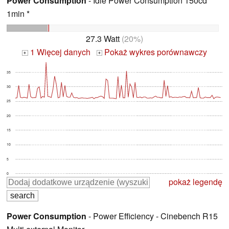
Power Consumption
- Idle Power Consumption 150cd
1min *
27.3 Watt
(20%)
1 Więcej danych
Pokaż wykres porównawczy
+
+
35
30
25
20
15
10
5
0
pokaż legendę
Power Consumption
- Power Efficiency - Cinebench R15