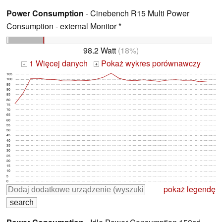
Power Consumption
- Cinebench R15 Multi Power
Consumption - external Monitor *
98.2 Watt
(18%)
1 Więcej danych
Pokaż wykres porównawczy
+
+
105
100
95
90
85
80
75
70
65
60
55
50
45
40
35
30
25
20
15
10
5
0
pokaż legendę