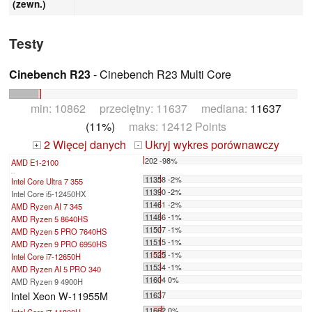
(zewn.)
Testy
Cinebench R23
- Cinebench R23 Multi Core
min: 10862 przeciętny: 11637 mediana:
11637
(11%)
maks: 12412 Points
2 Więcej danych
Ukryj wykres porównawczy
+
-
202 -98%
AMD E1-2100
...
11358 -2%
Intel Core Ultra 7 355
11390 -2%
Intel Core i5-12450HX
11461 -2%
AMD Ryzen AI 7 345
11486 -1%
AMD Ryzen 5 8640HS
11507 -1%
AMD Ryzen 5 PRO 7640HS
11515 -1%
AMD Ryzen 9 PRO 6950HS
11525 -1%
Intel Core i7-12650H
11534 -1%
AMD Ryzen AI 5 PRO 340
11604 0%
AMD Ryzen 9 4900H
Intel Xeon W-11955M
11637
11662 0%
Intel Core i7-11800H