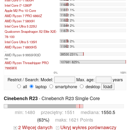
11685 0%
Intel Core i7-1280P
11811 1%
Apple M2 Pro 10-Core
11822 2%
AMD Ryzen 7 PRO 6860Z
11822 2%
AMD Ryzen 7 5800H
11844 2%
Intel Core Ultra 5 225U
11875 2%
Qualcomm Snapdragon X2 Elite X2E-
78-100
11876 2%
Intel Core Ultra 5 135H
11992 3%
AMD Ryzen 7 6800HS
...
38530 231%
AMD Ryzen 9 9955HX3D
max:
107681 825%
AMD Ryzen Threadripper PRO
7995WX
0%
100%
Restrict / Search:
Model:
Max. age:
years
all
laptop
smartphone
desktop
Cinebench R23
- Cinebench R23 Single Core
min: 1480 przeciętny: 1551 mediana:
1550.5
(63%)
maks: 1621 Points
2 Więcej danych
Ukryj wykres porównawczy
+
-