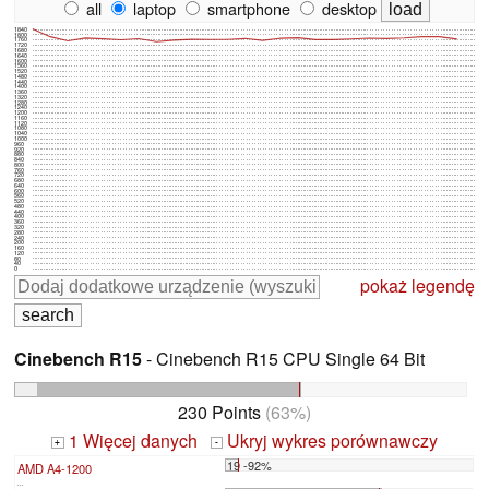
all
laptop
smartphone
desktop
1840
1800
1760
1720
1680
1640
1600
1560
1520
1480
1440
1400
1360
1320
1280
1240
1200
1160
1120
1080
1040
1000
960
920
880
840
800
760
720
680
640
600
560
520
480
440
400
360
320
280
240
200
160
120
80
40
0
pokaż legendę
Cinebench R15
- Cinebench R15 CPU Single 64 Bit
230 Points
(63%)
1 Więcej danych
Ukryj wykres porównawczy
+
-
19 -92%
AMD A4-1200
...