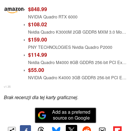
$848.99
NVIDIA Quadro RTX 6000
$108.02
Nvidia Quadro K3000M 2GB GDDR5 MXM 3.0 Mobile GPU Laptop Video Card N14E-Q1-A2
$159.00
PNY TECHNOLOGIES Nvidia Quadro P2000
$114.99
Nvidia Quadro M4000 8GB GDDR5 256-bit PCI Express 3.0 x16 Full Height Video Card (Renewed)
$55.00
NVIDIA Quadro K4000 3GB GDDR5 256-bit PCI Express 2.0 x16 Full Height Video Card (Renewed)
v1.35
Brak recenzji dla tej karty graficznej.
Add as a preferred
source on Google