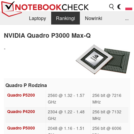
Laptopy
Rankingi
Nowinki
...
Biblioteka
Info
Szukajka recenzji
NVIDIA Quadro P3000 Max-Q
-
Quadro P Rodzina
Quadro P5200
2560 @ 1.32 - 1.57
256 bit @ 7216
GHz
MHz
Quadro P4200
2304 @ 1.22 - 1.48
256 bit @ 7132
GHz
MHz
Quadro P5000
2048 @ 1.16 - 1.51
256 bit @ 6006