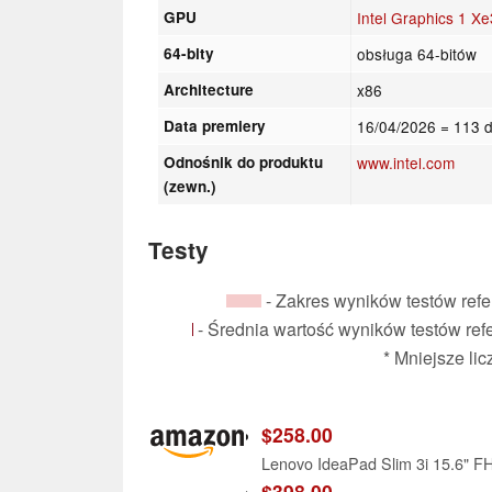
GPU
Intel Graphics 1 X
64-bity
obsługa 64-bitów
Architecture
x86
Data premiery
16/04/2026
= 113 d
Odnośnik do produktu
www.intel.com
(zewn.)
Testy
- Zakres wyników testów refer
- Średnia wartość wyników testów refer
* Mniejsze li
$258.00
$398.00