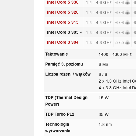
Intel Core 5 330
1.4 - 4.6 GHz
6 / 6
6
Intel Core 5 320
1.4 - 4.6 GHz
6 / 6
6
Intel Core 5 315
1.4 - 4.4 GHz
6 / 6
6
Intel Core 3 305 «
1.4 - 4.3 GHz
6 / 6
6
Intel Core 3 304
1.4 - 4.3 GHz
5 / 5
6
Taktowanie
1400 - 4300 MHz
Pamięć 3. poziomu
6 MB
Liczba rdzeni / wątków
6 / 6
2 x 4.3 GHz Intel 
4 x 3.3 GHz Intel 
TDP (Thermal Design
15 W
Power)
TDP Turbo PL2
35 W
Technologia
1.8 nm
wytwarzania