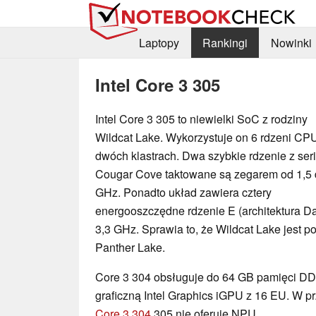
Laptopy
Rankingi
Nowinki
Intel Core 3 305
Intel Core 3 305 to niewielki SoC z rodziny
Wildcat Lake. Wykorzystuje on 6 rdzeni CP
dwóch klastrach. Dwa szybkie rdzenie z seri
Cougar Cove taktowane są zegarem od 1,5 
GHz. Ponadto układ zawiera cztery
energooszczędne rdzenie E (architektura Da
3,3 GHz. Sprawia to, że Wildcat Lake jest
Panther Lake.
Core 3 304 obsługuje do 64 GB pamięci DD
graficzną Intel Graphics iGPU z 16 EU. W p
Core 3 304
305 nie oferuje NPU.