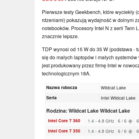
Pierwsze testy Geekbench, które wyciekły 
rdzeniami) pokazują wydajność w dolnym z
notebooków. Procesory Intel N z serii Twin 
znacznie lepsze.
TDP wynosi od 15 W do 35 W (podstawa - t
się do małych laptopów i małych system
jest produkowany przez firmę Intel w nowo
technologicznym 18A.
Nazwa robocza
Wildcat Lake
Seria
Intel Wildcat Lake
Rodzina: Wildcat Lake Wildcat Lake
Intel Core 7 360
1.4 - 4.8 GHz
6 / 6
6
Intel Core 7 350
1.4 - 4.8 GHz
6 / 6
6