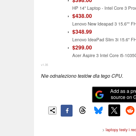
$438.00
$348.99
$299.00
v1.35
Nie odnaleziono testów dla tego CPU.
Add as a pr
source on 
>
laptopy testy i re