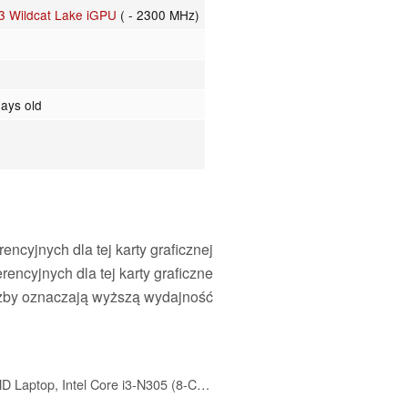
e3 Wildcat Lake iGPU
( - 2300 MHz)
ays old
encyjnych dla tej karty graficznej
encyjnych dla tej karty graficzne
czby oznaczają wyższą wydajność
Lenovo IdeaPad Slim 3i 15.6" FHD Laptop, Intel Core i3-N305 (8-Core) CPU, 8GB LPDDR5 RAM, 128GB UFS, Intel UHD Graphics, Wi-Fi 6, SD Card Reader, Windows 11 S, Arctic Grey, EAT Laptop Foldable Stand