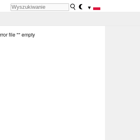
▼
rror file "" empty