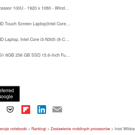
HP 14" Laptop - Intel Core 3 Processor 100U - 1920 x 1080 - Windows 11 Home - 12GB RAM - 512GB SSD
Lenovo New Ideapad 3 15.6"" FHD Touch Screen Laptop|Intel Core i5 11th Gen |12GB RAM, 256GB SSD| HDMI|Baclit Keyboard|Arctic Grey Windows 11, Gray
Lenovo IdeaPad Slim 3i 15.6" FHD Laptop, Intel Core i3-N305 (8-Core) CPU, 8GB LPDDR5 RAM|128GB UFS| Windows 11| Portable| Wi-Fi 6| SD Card Reader| Long Battery Life| for Business & Students|RK Bundle
Acer Aspire 3 Intel Core i5-1035G1 8GB 256 GB SSD 15.6-Inch Full HD (1920 x 1080) Win 10 Laptop
eferred
Google
cenzje notebooki
>
Rankingi
>
Zestawienie mobilnych procesorów
> Intel Wildca