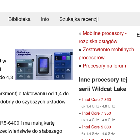
Biblioteka
Info
Szukajka recenzji
»
Mobilne procesory -
E
rozpiska osiągów
»
Zestawienie mobilnych
procesorów
U w
»
Procesory na forum
i
do 4,3
Inne procesory tej
serii Wildcat Lake
rkmont) o taktowaniu od 1,4 do
»
Intel Core 7 360
 podobny do szybszych układów
6x 1.4 GHz - 4.8 GHz
»
Intel Core 7 350
6x 1.4 GHz - 4.8 GHz
R5-6400 i ma małą kartę
»
Intel Core 5 330
rzeciwieństwie do słabszego
6x 1.4 GHz - 4.6 GHz