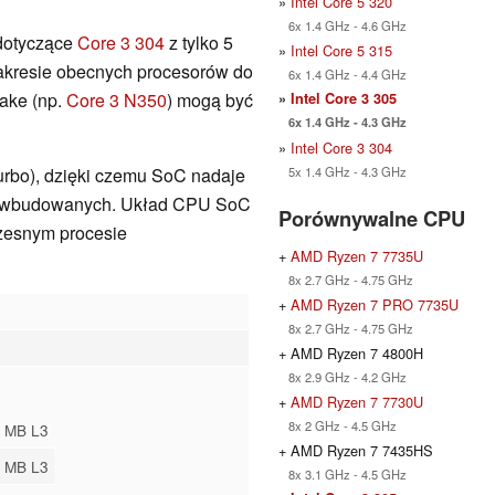
»
Intel Core 5 320
6x 1.4 GHz - 4.6 GHz
(dotyczące
Core 3 304
z tylko 5
»
Intel Core 5 315
akresie obecnych procesorów do
6x 1.4 GHz - 4.4 GHz
Lake (np.
Core 3 N350
) mogą być
»
Intel Core 3 305
6x 1.4 GHz - 4.3 GHz
»
Intel Core 3 304
5x 1.4 GHz - 4.3 GHz
urbo), dzięki czemu SoC nadaje
ów wbudowanych. Układ CPU SoC
Porównywalne CPU
czesnym procesie
+
AMD Ryzen 7 7735U
8x 2.7 GHz - 4.75 GHz
+
AMD Ryzen 7 PRO 7735U
8x 2.7 GHz - 4.75 GHz
+ AMD Ryzen 7 4800H
8x 2.9 GHz - 4.2 GHz
+
AMD Ryzen 7 7730U
8x 2 GHz - 4.5 GHz
 MB L3
+ AMD Ryzen 7 7435HS
 MB L3
8x 3.1 GHz - 4.5 GHz