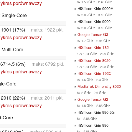
8x 1.53 GHz - 2.49 GHz
ykres porównawczy
» HiSilicon Kirin 9000E
t Single-Core
8x 2.05 GHz - 3.13 GHz
» HiSilicon Kirin 9000
8x 2.05 GHz - 3.13 GHz
:
1901 (17%)
maks: 1922 pkt.
»
Google Tensor G3
ykres porównawczy
9x 1.7 GHz - 2.91 GHz
»
HiSilicon Kirin T82
t Multi-Core
12x 1.31 GHz - 2.29 GHz
»
HiSilicon Kirin 8020
:
6714.5 (6%)
maks: 6792 pkt.
12x 1.31 GHz - 2.28 GHz
ykres porównawczy
»
HiSilicon Kirin T92C
9x 1.6 GHz - 2.3 GHz
gle-Core
»
MediaTek Dimensity 8020
8x 2 GHz - 2.6 GHz
:
2010 (22%)
maks: 2011 pkt.
»
Google Tensor G2
ykres porównawczy
8x 1.8 GHz - 2.85 GHz
» HiSilicon Kirin 990 5G
i-Core
8x - 2.86 GHz
» HiSilicon Kirin 990
:
6519 (9%)
maks: 6526 pkt.
8x - 2.86 GHz