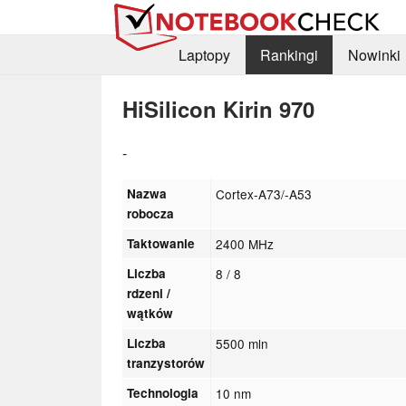
Laptopy
Rankingi
Nowinki
HiSilicon Kirin 970
-
Nazwa
Cortex-A73/-A53
robocza
Taktowanie
2400 MHz
Liczba
8 / 8
rdzeni /
wątków
Liczba
5500 mln
tranzystorów
Technologia
10 nm