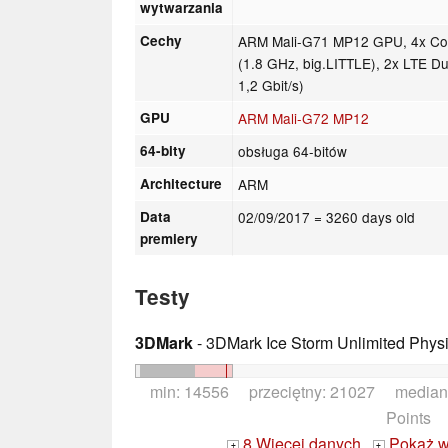
wytwarzania
Cechy
ARM Mali-G71 MP12 GPU, 4x Cor
(1.8 GHz, big.LITTLE), 2x LTE 
1,2 Gbit/s)
GPU
ARM Mali-G72 MP12
64-bity
obsługa 64-bitów
Architecture
ARM
Data
02/09/2017
= 3260 days old
premiery
Testy
3DMark
- 3DMark Ice Storm Unlimited Phys
min: 14556 przeciętny: 21027 median
Points
8 Więcej danych
Pokaż w
+
+