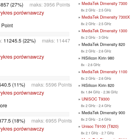
»
MediaTek Dimensity 7300
3857 (27%)
maks: 3956 Points
8x 2 GHz - 2.5 GHz
ykres porównawczy
»
MediaTek Dimensity 7300X
8x 2 GHz - 2.5 GHz
 Point
»
MediaTek Dimensity 1300
8x 2 GHz - 3 GHz
a:
11245.5 (22%)
maks: 11447
» MediaTek Dimensity 820
8x 2 GHz - 2.6 GHz
ykres porównawczy
» HiSilicon Kirin 980
8x - 2.6 GHz
»
MediaTek Dimensity 1100
8x 2 GHz - 2.6 GHz
540.5 (11%)
maks: 5596 Points
» HiSilicon Kirin 820
ykres porównawczy
8x 1.84 GHz - 2.36 GHz
»
UNISOC T9300
ore
8x 2 GHz - 2.4 GHz
» MediaTek Dimensity 900
8x 2 GHz - 2.4 GHz
877.5 (18%)
maks: 6955 Points
»
Unisoc T9100 (T820)
ykres porównawczy
8x 2.1 GHz - 2.7 GHz