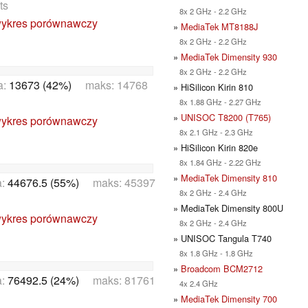
ts
8x 2 GHz - 2.2 GHz
ykres porównawczy
»
MediaTek MT8188J
8x 2 GHz - 2.2 GHz
»
MediaTek Dimensity 930
8x 2 GHz - 2.2 GHz
a:
13673 (42%)
maks: 14768
» HiSilicon Kirin 810
8x 1.88 GHz - 2.27 GHz
»
UNISOC T8200 (T765)
ykres porównawczy
8x 2.1 GHz - 2.3 GHz
» HiSilicon Kirin 820e
8x 1.84 GHz - 2.22 GHz
»
MediaTek Dimensity 810
a:
44676.5 (55%)
maks: 45397
8x 2 GHz - 2.4 GHz
» MediaTek Dimensity 800U
ykres porównawczy
8x 2 GHz - 2.4 GHz
» UNISOC Tangula T740
8x 1.8 GHz - 1.8 GHz
»
Broadcom BCM2712
a:
76492.5 (24%)
maks: 81761
4x 2.4 GHz
»
MediaTek Dimensity 700