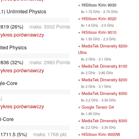
» HiSilicon Kirin 9030
1) Unlimited Physics
8x 1.72 GHz - 2.75 GHz
»
HiSilicon Kirin 9020
8x 1.6 GHz - 2.5 GHz
2819 (26%)
maks: 3002 Points
»
HiSilicon Kirin 9010
ykres porównawczy
8x 1.55 GHz - 2.3 GHz
»
MediaTek Dimensity 8200-
ited Physics
Ultra
8x 2 GHz - 3.1 GHz
2836 (32%)
maks: 2983 Points
»
MediaTek Dimensity 8100
ykres porównawczy
8x 2 GHz - 2.85 GHz
»
MediaTek Dimensity 8200
gle-Core
8x 2 GHz - 3.1 GHz
»
MediaTek Dimensity 8350
)
8x 2.2 GHz - 3.35 GHz
ykres porównawczy
»
Google Tensor G4
8x 1.95 GHz
i-Core
»
MediaTek Dimensity 8300
8x 2.2 GHz - 3.35 GHz
:
1711.5 (5%)
maks: 1768 pkt.
»
HiSilicon Kirin 9000W