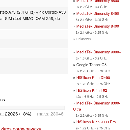
»
MediaTek Dimensity 8500
8x 2.2 GHz - 3.4 GHz
tex-A73 (2.4 GHz) + 4x Cortex-A53
»
MediaTek Dimensity 8450
Dual-SIM (4x4-MIMO, QAM-256, do
8x 2.1 GHz - 3.25 GHz
»
MediaTek Dimensity 8400
8x 2.1 GHz - 3.25 GHz
» unknown
»
MediaTek Dimensity 9000+
8x 1.8 GHz - 3.2 GHz
» Google Tensor G5
8x 2.25 GHz - 3.78 GHz
»
HiSilicon Kirin XE90
9x 1.72 GHz - 2.75 GHz
»
HiSilicon Kirin T92
12x 1.6 GHz - 2.5 GHz
ics
»
MediaTek Dimensity 8300-
Ultra
a:
22026 (18%)
maks: 23046
8x 2.2 GHz - 3.35 GHz
»
HiSilicon Kirin 9030 Pro
ykres porównawczy
9x 1.72 GHz - 2.75 GHz