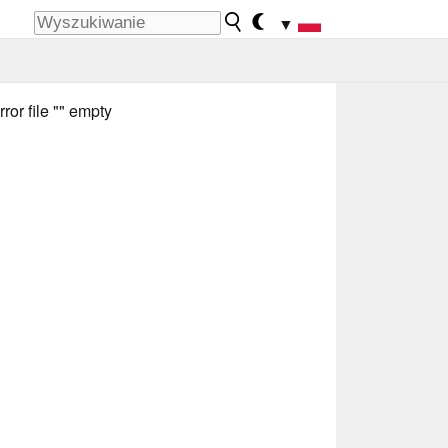
▼
rror file "" empty