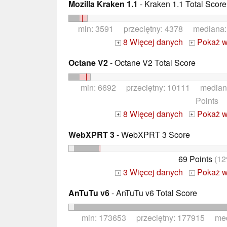
Mozilla Kraken 1.1
- Kraken 1.1 Total Score
min: 3591 przeciętny: 4378 mediana
8 Więcej danych
Pokaż w
+
+
Octane V2
- Octane V2 Total Score
min: 6692 przeciętny: 10111 median
Points
8 Więcej danych
Pokaż w
+
+
WebXPRT 3
- WebXPRT 3 Score
69 Points
(12
3 Więcej danych
Pokaż w
+
+
AnTuTu v6
- AnTuTu v6 Total Score
min: 173653 przeciętny: 177915 me