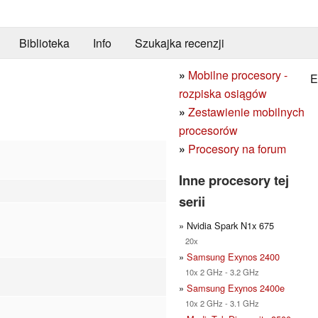
Biblioteka
Info
Szukajka recenzji
»
Mobilne procesory -
E
rozpiska osiągów
»
Zestawienie mobilnych
procesorów
»
Procesory na forum
Inne procesory tej
serii
» Nvidia Spark N1x 675
20x
»
Samsung Exynos 2400
10x 2 GHz - 3.2 GHz
»
Samsung Exynos 2400e
10x 2 GHz - 3.1 GHz