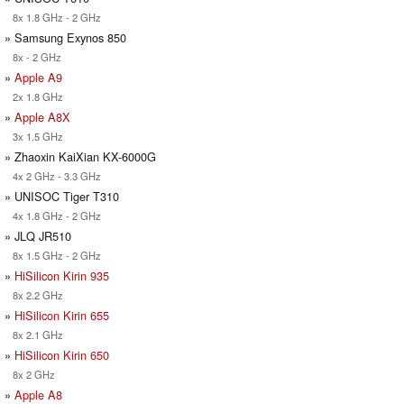
8x 1.8 GHz - 2 GHz
» Samsung Exynos 850
8x - 2 GHz
»
Apple A9
2x 1.8 GHz
»
Apple A8X
3x 1.5 GHz
» Zhaoxin KaiXian KX-6000G
4x 2 GHz - 3.3 GHz
» UNISOC Tiger T310
4x 1.8 GHz - 2 GHz
» JLQ JR510
8x 1.5 GHz - 2 GHz
»
HiSilicon Kirin 935
8x 2.2 GHz
»
HiSilicon Kirin 655
8x 2.1 GHz
»
HiSilicon Kirin 650
8x 2 GHz
»
Apple A8