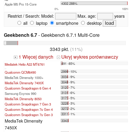
max:
4302 288%
Apple M5 Pro 15-Core
0%
100%
Restrict / Search:
Model:
Max. age:
years
all
laptop
smartphone
desktop
Geekbench 6.7
- Geekbench 6.7.1 Multi-Core
3343 pkt.
(11%)
1 Więcej danych
Ukryj wykres porównawczy
+
-
491 -85%
Mediatek Helio A22 MT6761
...
2999 -10%
Qualcomm QCM6490
3034 -9%
MediaTek Dimensity 1000+
3048 -9%
MediaTek Dimensity 7400X
3120 -7%
Qualcomm Snapdragon 6 Gen 4
3131 -6%
Samsung Exynos 990
3173 -5%
MediaTek Dimensity 8050
3228 -3%
Qualcomm Snapdragon 7 Gen 3
3272 -2%
Qualcomm Snapdragon 7s Gen 4
3311 -1%
Qualcomm Snapdragon 7s Gen 3
MediaTek Dimensity
3343
7450X