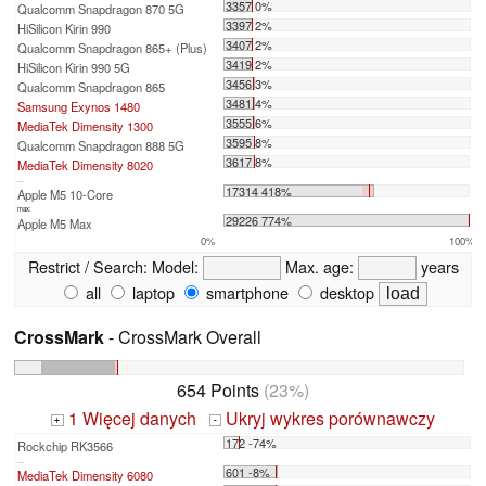
3357 0%
Qualcomm Snapdragon 870 5G
3397 2%
HiSilicon Kirin 990
3407 2%
Qualcomm Snapdragon 865+ (Plus)
3419 2%
HiSilicon Kirin 990 5G
3456 3%
Qualcomm Snapdragon 865
3481 4%
Samsung Exynos 1480
3555 6%
MediaTek Dimensity 1300
3595 8%
Qualcomm Snapdragon 888 5G
3617 8%
MediaTek Dimensity 8020
...
17314 418%
Apple M5 10-Core
max:
29226 774%
Apple M5 Max
0%
100%
Restrict / Search:
Model:
Max. age:
years
all
laptop
smartphone
desktop
CrossMark
- CrossMark Overall
654 Points
(23%)
1 Więcej danych
Ukryj wykres porównawczy
+
-
172 -74%
Rockchip RK3566
...
601 -8%
MediaTek Dimensity 6080