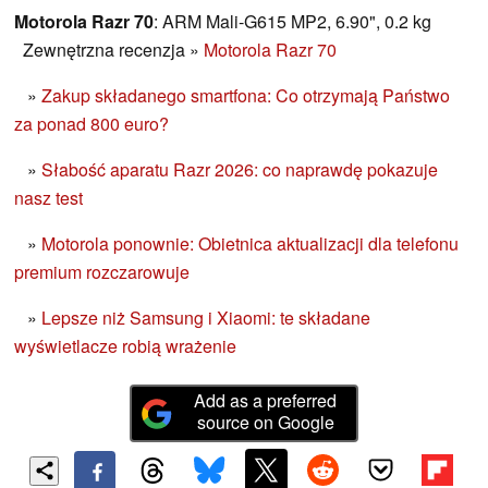
Motorola Razr 70
: ARM Mali-G615 MP2, 6.90", 0.2 kg
Zewnętrzna recenzja
»
Motorola Razr 70
»
Zakup składanego smartfona: Co otrzymają Państwo
za ponad 800 euro?
»
Słabość aparatu Razr 2026: co naprawdę pokazuje
nasz test
»
Motorola ponownie: Obietnica aktualizacji dla telefonu
premium rozczarowuje
»
Lepsze niż Samsung i Xiaomi: te składane
wyświetlacze robią wrażenie
Add as a preferred
source on Google