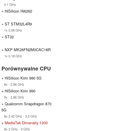
0.1 GHz
» HiSilicon Hi6262
» ST STM32L4R9
1x 0.08 GHz
» ST32
» NXP MK26FN2M0CAC18R
1x 0.18 GHz
Porównywalne CPU
+ HiSilicon Kirin 990 5G
8x - 2.86 GHz
+ HiSilicon Kirin 990
8x - 2.86 GHz
+ Qualcomm Snapdragon 870
5G
8x 2.42 GHz - 3.2 GHz
+
MediaTek Dimensity 1200
8x 2 GHz - 3 GHz