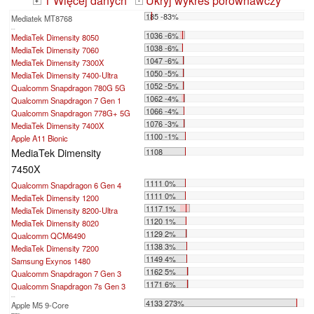
1 Więcej danych
Ukryj wykres porównawczy
+
-
185 -83%
Mediatek MT8768
...
1036 -6%
MediaTek Dimensity 8050
1038 -6%
MediaTek Dimensity 7060
1047 -6%
MediaTek Dimensity 7300X
1050 -5%
MediaTek Dimensity 7400-Ultra
1052 -5%
Qualcomm Snapdragon 780G 5G
1062 -4%
Qualcomm Snapdragon 7 Gen 1
1066 -4%
Qualcomm Snapdragon 778G+ 5G
1076 -3%
MediaTek Dimensity 7400X
1100 -1%
Apple A11 Bionic
MediaTek Dimensity
1108
7450X
1111 0%
Qualcomm Snapdragon 6 Gen 4
1111 0%
MediaTek Dimensity 1200
1117 1%
MediaTek Dimensity 8200-Ultra
1120 1%
MediaTek Dimensity 8020
1129 2%
Qualcomm QCM6490
1138 3%
MediaTek Dimensity 7200
1149 4%
Samsung Exynos 1480
1162 5%
Qualcomm Snapdragon 7 Gen 3
1171 6%
Qualcomm Snapdragon 7s Gen 3
...
4133 273%
Apple M5 9-Core