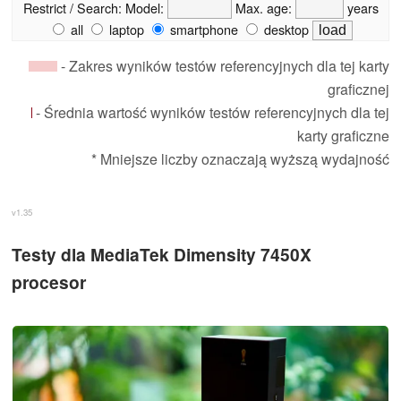
Restrict / Search:
Model:
Max. age:
years
all
laptop
smartphone
desktop
- Zakres wyników testów referencyjnych dla tej karty
graficznej
- Średnia wartość wyników testów referencyjnych dla tej
karty graficzne
* Mniejsze liczby oznaczają wyższą wydajność
v1.35
Testy dla MediaTek Dimensity 7450X
procesor