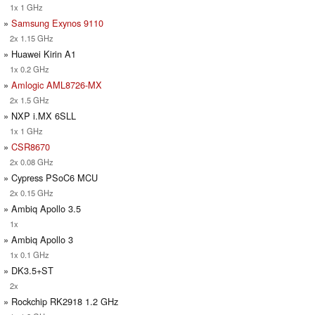
1x 1 GHz
»
Samsung Exynos 9110
2x 1.15 GHz
» Huawei Kirin A1
1x 0.2 GHz
»
Amlogic AML8726-MX
2x 1.5 GHz
» NXP i.MX 6SLL
1x 1 GHz
»
CSR8670
2x 0.08 GHz
» Cypress PSoC6 MCU
2x 0.15 GHz
» Ambiq Apollo 3.5
1x
» Ambiq Apollo 3
1x 0.1 GHz
» DK3.5+ST
2x
» Rockchip RK2918 1.2 GHz