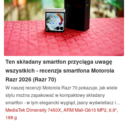
Ten składany smartfon przyciąga uwagę
wszystkich - recenzja smartfona Motorola
Razr 2026 (Razr 70)
W naszej recenzji Motorola Razr 70 pokazuje, jak wiele
stylu można zapakować w kompaktowy składany
smartfon - w tym elegancki wygląd, jasny wyświetlacz i
elastyczny system kamer. Ale czy drobne ulepszenia
MediaTek Dimensity 7450X, ARM Mali-G615 MP2, 6.9",
uzasadniają wyższą cenę?
188 g