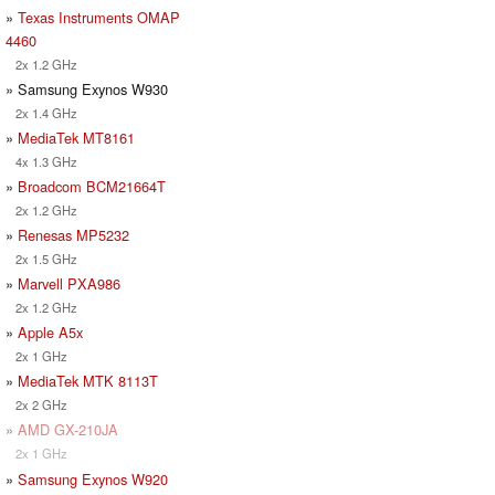
»
Texas Instruments OMAP
4460
2x 1.2 GHz
» Samsung Exynos W930
2x 1.4 GHz
»
MediaTek MT8161
4x 1.3 GHz
»
Broadcom BCM21664T
2x 1.2 GHz
»
Renesas MP5232
2x 1.5 GHz
»
Marvell PXA986
2x 1.2 GHz
»
Apple A5x
2x 1 GHz
»
MediaTek MTK 8113T
2x 2 GHz
»
AMD GX-210JA
2x 1 GHz
»
Samsung Exynos W920