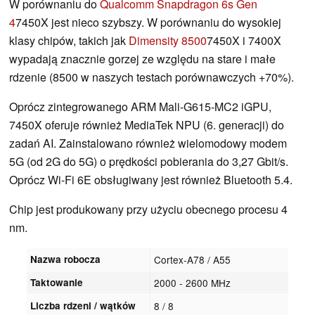
W porównaniu do
Qualcomm Snapdragon 6s Gen
4
7450X jest nieco szybszy. W porównaniu do wysokiej
klasy chipów, takich jak
Dimensity 8500
7450X i 7400X
wypadają znacznie gorzej ze względu na stare i małe
rdzenie (8500 w naszych testach porównawczych +70%).
Oprócz zintegrowanego ARM Mali-G615-MC2 iGPU,
7450X oferuje również MediaTek NPU (6. generacji) do
zadań AI. Zainstalowano również wielomodowy modem
5G (od 2G do 5G) o prędkości pobierania do 3,27 Gbit/s.
Oprócz Wi-Fi 6E obsługiwany jest również Bluetooth 5.4.
Chip jest produkowany przy użyciu obecnego procesu 4
nm.
Nazwa robocza
Cortex-A78 / A55
Taktowanie
2000 - 2600 MHz
Liczba rdzeni / wątków
8 / 8