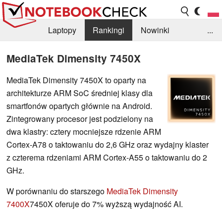
Laptopy
Rankingi
Nowinki
...
Biblioteka
Info
Szukajka recenzji
MediaTek Dimensity 7450X
MediaTek Dimensity 7450X to oparty na
architekturze ARM SoC średniej klasy dla
smartfonów opartych głównie na Android.
Zintegrowany procesor jest podzielony na
dwa klastry: cztery mocniejsze rdzenie ARM
Cortex-A78 o taktowaniu do 2,6 GHz oraz wydajny klaster
z czterema rdzeniami ARM Cortex-A55 o taktowaniu do 2
GHz.
W porównaniu do starszego
MediaTek Dimensity
7400X
7450X oferuje do 7% wyższą wydajność AI.