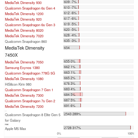
609 -7%
MediaTek Dimensity 930
610 -7%
Qualcomm Snapdragon 6s Gen 4
612 -6%
MediaTek Dimensity 1200
617 -6%
MediaTek Dimensity 920
619 -5%
Qualcomm Snapdragon 6s Gen 3
620 -5%
MediaTek Dimensity 8020
628 -4%
MediaTek Dimensity 7020
635 -3%
Qualcomm Snapdragon 860
MediaTek Dimensity
654
7450X
655 0%
MediaTek Dimensity 7050
662 1%
Samsung Exynos 1380
663 1%
Qualcomm Snapdragon 778G 5G
665 2%
MediaTek Dimensity 1080
676 3%
HiSilicon Kirin 980
683 4%
Qualcomm Snapdragon 7 Gen 1
684 5%
MediaTek Dimensity 7300
687 5%
Qualcomm Snapdragon 7s Gen 2
691 6%
MediaTek Dimensity 7200
...
2543 289%
Qualcomm Snapdragon 8 Elite Gen 5
for Galaxy
max:
2728 317%
Apple M5 Max
0%
100%