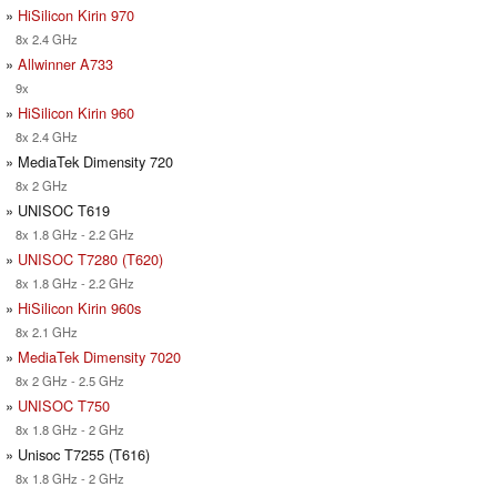
»
HiSilicon Kirin 970
8x 2.4 GHz
»
Allwinner A733
9x
»
HiSilicon Kirin 960
8x 2.4 GHz
» MediaTek Dimensity 720
8x 2 GHz
» UNISOC T619
8x 1.8 GHz - 2.2 GHz
»
UNISOC T7280 (T620)
8x 1.8 GHz - 2.2 GHz
»
HiSilicon Kirin 960s
8x 2.1 GHz
»
MediaTek Dimensity 7020
8x 2 GHz - 2.5 GHz
»
UNISOC T750
8x 1.8 GHz - 2 GHz
» Unisoc T7255 (T616)
8x 1.8 GHz - 2 GHz