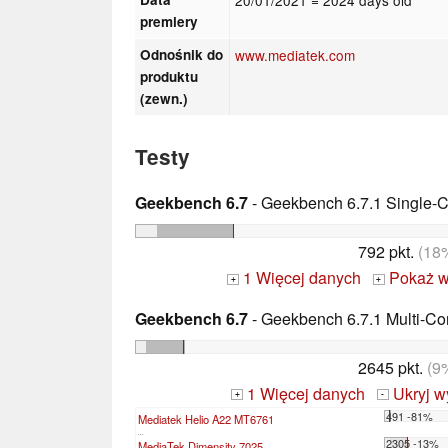
premiery
Odnośnik do
www.mediatek.com
produktu
(zewn.)
Testy
Geekbench 6.7
- Geekbench 6.7.1 Single-
792 pkt.
(18
1 Więcej danych
Pokaż w
+
+
Geekbench 6.7
- Geekbench 6.7.1 Multi-Co
2645 pkt.
(9
1 Więcej danych
Ukryj w
+
-
491 -81%
Mediatek Helio A22 MT6761
...
2305 -13%
MediaTek Dimensity 7025