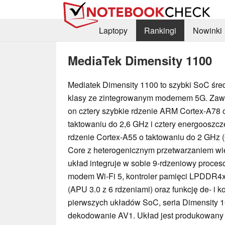
Laptopy
Rankingi
Nowinki
MediaTek Dimensity 1100
Mediatek Dimensity 1100 to szybki SoC śre
klasy ze zintegrowanym modemem 5G. Zaw
on cztery szybkie rdzenie ARM Cortex-A78 
taktowaniu do 2,6 GHz i cztery energooszc
rdzenie Cortex-A55 o taktowaniu do 2 GHz (
Core z heterogenicznym przetwarzaniem wi
układ integruje w sobie 9-rdzeniowy proce
modem Wi-Fi 5, kontroler pamięci LPDDR4x,
(APU 3.0 z 6 rdzeniami) oraz funkcję de- i 
pierwszych układów SoC, seria Dimensity 1
dekodowanie AV1. Układ jest produkowany