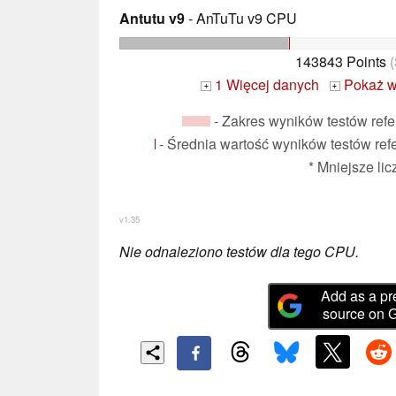
Antutu v9
- AnTuTu v9 CPU
143843 Points
(
1 Więcej danych
Pokaż w
+
+
- Zakres wyników testów refer
- Średnia wartość wyników testów refer
* Mniejsze li
v1.35
Nie odnaleziono testów dla tego CPU.
Add as a pr
source on 