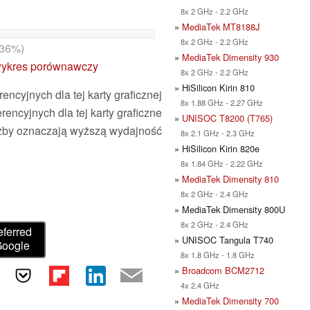
8x 2 GHz - 2.2 GHz
»
MediaTek MT8188J
8x 2 GHz - 2.2 GHz
36%)
»
MediaTek Dimensity 930
ykres porównawczy
8x 2 GHz - 2.2 GHz
» HiSilicon Kirin 810
encyjnych dla tej karty graficznej
8x 1.88 GHz - 2.27 GHz
encyjnych dla tej karty graficzne
»
UNISOC T8200 (T765)
czby oznaczają wyższą wydajność
8x 2.1 GHz - 2.3 GHz
» HiSilicon Kirin 820e
8x 1.84 GHz - 2.22 GHz
»
MediaTek Dimensity 810
8x 2 GHz - 2.4 GHz
» MediaTek Dimensity 800U
8x 2 GHz - 2.4 GHz
eferred
» UNISOC Tangula T740
Google
8x 1.8 GHz - 1.8 GHz
»
Broadcom BCM2712
4x 2.4 GHz
»
MediaTek Dimensity 700