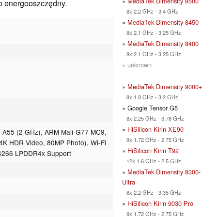
»
MediaTek Dimensity 8500
zo energooszczędny.
8x 2.2 GHz - 3.4 GHz
»
MediaTek Dimensity 8450
8x 2.1 GHz - 3.25 GHz
»
MediaTek Dimensity 8400
8x 2.1 GHz - 3.25 GHz
» unknown
»
MediaTek Dimensity 9000+
8x 1.8 GHz - 3.2 GHz
» Google Tensor G5
8x 2.25 GHz - 3.78 GHz
»
HiSilicon Kirin XE90
x-A55 (2 GHz), ARM Mali-G77 MC9,
9x 1.72 GHz - 2.75 GHz
(4K HDR Video, 80MP Photo), Wi-Fi
»
HiSilicon Kirin T92
B-4266 LPDDR4x Support
12x 1.6 GHz - 2.5 GHz
»
MediaTek Dimensity 8300-
Ultra
8x 2.2 GHz - 3.35 GHz
»
HiSilicon Kirin 9030 Pro
9x 1.72 GHz - 2.75 GHz