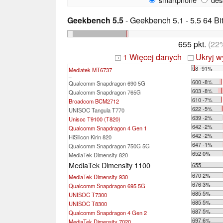
Geekbench 5.5
- Geekbench 5.1 - 5.5 64 Bi
655 pkt.
(22
1 Więcej danych
Ukryj w
+
-
58 -91%
Mediatek MT6737
...
600 -8%
Qualcomm Snapdragon 690 5G
603 -8%
Qualcomm Snapdragon 765G
610 -7%
Broadcom BCM2712
622 -5%
UNISOC Tangula T770
639 -2%
Unisoc T9100 (T820)
642 -2%
Qualcomm Snapdragon 4 Gen 1
642 -2%
HiSilicon Kirin 820
647 -1%
Qualcomm Snapdragon 750G 5G
652 0%
MediaTek Dimensity 820
MediaTek Dimensity 1100
655
670 2%
MediaTek Dimensity 930
676 3%
Qualcomm Snapdragon 695 5G
685 5%
UNISOC T7300
685 5%
UNISOC T8300
687 5%
Qualcomm Snapdragon 4 Gen 2
697 6%
MediaTek Dimensity 7020