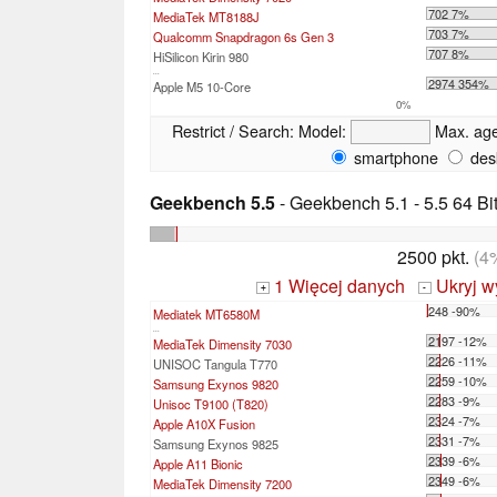
702 7%
MediaTek MT8188J
703 7%
Qualcomm Snapdragon 6s Gen 3
707 8%
HiSilicon Kirin 980
...
2974 354%
Apple M5 10-Core
0%
Restrict / Search:
Model:
Max. ag
smartphone
des
Geekbench 5.5
- Geekbench 5.1 - 5.5 64 Bi
2500 pkt.
(4
1 Więcej danych
Ukryj w
+
-
248 -90%
Mediatek MT6580M
...
2197 -12%
MediaTek Dimensity 7030
2226 -11%
UNISOC Tangula T770
2259 -10%
Samsung Exynos 9820
2283 -9%
Unisoc T9100 (T820)
2324 -7%
Apple A10X Fusion
2331 -7%
Samsung Exynos 9825
2339 -6%
Apple A11 Bionic
2349 -6%
MediaTek Dimensity 7200