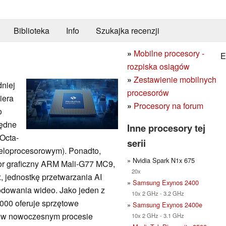
Biblioteka
Info
Szukajka recenzji
»
Mobilne procesory -
E
rozpiska osiągów
»
Zestawienie mobilnych
dniej
procesorów
iera
»
Procesory na forum
o
zędne
Inne procesory tej
Octa-
serii
eloprocesorowym). Ponadto,
» Nvidia Spark N1x 675
sor graficzny ARM Mali-G77 MC9,
20x
 jednostkę przetwarzania AI
»
Samsung Exynos 2400
kodowania wideo. Jako jeden z
10x 2 GHz - 3.2 GHz
000 oferuje sprzętowe
»
Samsung Exynos 2400e
 w nowoczesnym procesie
10x 2 GHz - 3.1 GHz