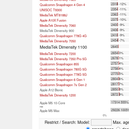
2318 -12%
Qualcomm Snapdragon 4 Gen 4
2354 -11%
UNISOC T9300
2363 -11%
MediaTek MT8188J
2375 -10%
Apple A10X Fusion
2400 -9%
MediaTek Dimensity 7060
2406 -9%
MediaTek Dimensity 900
2418 -9%
Qualcomm Snapdragon 778G 4G
2454 -7%
MediaTek Dimensity 7050
MediaTek Dimensity 1100
2645
2654 0%
MediaTek Dimensity 7200
2678 1%
MediaTek Dimensity 7350 Pro 5G
2757 4%
Qualcomm Snapdragon 855
2758 4%
Qualcomm Snapdragon 780G 5G
2775 5%
Qualcomm Snapdragon 778G 5G
2804 6%
Qualcomm Snapdragon 6 Gen 1
2817 7%
Qualcomm Snapdragon 7s Gen 2
2850 8%
Apple A12 Bionic
2872 9%
MediaTek Dimensity 1200
...
17314 555%
Apple M5 10-Core
max:
29226 1005
Apple M5 Max
0%
Restrict / Search:
Model:
Max. ag
smartphone
des