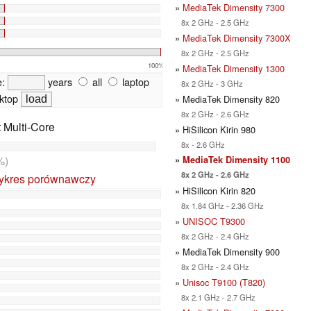
»
MediaTek Dimensity 7300
8x 2 GHz - 2.5 GHz
»
MediaTek Dimensity 7300X
8x 2 GHz - 2.5 GHz
100%
»
MediaTek Dimensity 1300
e:
years
all
laptop
8x 2 GHz - 3 GHz
ktop
» MediaTek Dimensity 820
8x 2 GHz - 2.6 GHz
t Multi-Core
» HiSilicon Kirin 980
8x - 2.6 GHz
%)
»
MediaTek Dimensity 1100
8x 2 GHz - 2.6 GHz
ykres porównawczy
» HiSilicon Kirin 820
8x 1.84 GHz - 2.36 GHz
»
UNISOC T9300
8x 2 GHz - 2.4 GHz
» MediaTek Dimensity 900
8x 2 GHz - 2.4 GHz
»
Unisoc T9100 (T820)
8x 2.1 GHz - 2.7 GHz