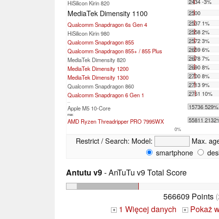
2434 -3%
HiSilicon Kirin 820
MediaTek Dimensity 1100
2500
2537 1%
Qualcomm Snapdragon 6s Gen 4
2558 2%
HiSilicon Kirin 980
2572 3%
Qualcomm Snapdragon 855
2659 6%
Qualcomm Snapdragon 855+ / 855 Plus
2678 7%
MediaTek Dimensity 820
2690 8%
MediaTek Dimensity 1200
2700 8%
MediaTek Dimensity 1300
2713 9%
Qualcomm Snapdragon 860
2761 10%
Qualcomm Snapdragon 6 Gen 1
...
15736 529%
Apple M5 10-Core
max:
55811 2132
AMD Ryzen Threadripper PRO 7995WX
0%
Restrict / Search:
Model:
Max. ag
smartphone
des
Antutu v9
- AnTuTu v9 Total Score
566609 Points
(
1 Więcej danych
Pokaż w
+
+