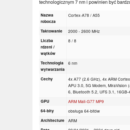
technologicznym 7 nm i powinien być bard
Nazwa
Cortex-A78 / A55
robocza
Taktowanie
2000 - 2600 MHz
Liczba
8 / 8
rdzeni /
wątków
Technologia
6 nm
wytwarzania
Cechy
4x A77 (2.6 GHz), 4x ARM Corte
APU 3.0, 5G Modem, MiraVision 
6, Bluetooth 5.2, UFS 3.1, 16G
GPU
ARM Mali-G77 MP9
64-bity
obsługa 64-bitów
Architecture
ARM
Data
20/01/2021
= 2024 days old