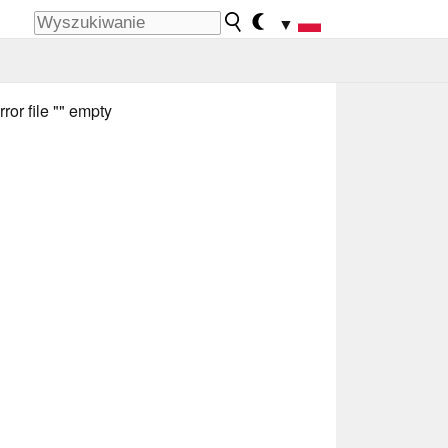
▼
rror file "" empty