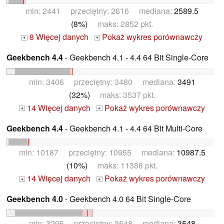
min: 2441 przeciętny: 2616 mediana:
2589.5
(8%)
maks: 2852 pkt.
8 Więcej danych
Pokaż wykres porównawczy
+
+
Geekbench 4.4
- Geekbench 4.1 - 4.4 64 Bit Single-Core
min: 3406 przeciętny: 3480 mediana:
3491
(32%)
maks: 3537 pkt.
14 Więcej danych
Pokaż wykres porównawczy
+
+
Geekbench 4.4
- Geekbench 4.1 - 4.4 64 Bit Multi-Core
min: 10187 przeciętny: 10955 mediana:
10987.5
(10%)
maks: 11388 pkt.
14 Więcej danych
Pokaż wykres porównawczy
+
+
Geekbench 4.0
- Geekbench 4.0 64 Bit Single-Core
min: 3295 przeciętny: 3548 mediana:
3548