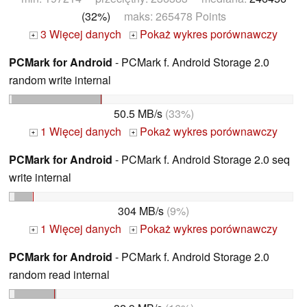
(32%)
maks: 265478 Points
3 Więcej danych
Pokaż wykres porównawczy
+
+
PCMark for Android
- PCMark f. Android Storage 2.0
random write internal
50.5 MB/s
(33%)
1 Więcej danych
Pokaż wykres porównawczy
+
+
PCMark for Android
- PCMark f. Android Storage 2.0 seq
write internal
304 MB/s
(9%)
1 Więcej danych
Pokaż wykres porównawczy
+
+
PCMark for Android
- PCMark f. Android Storage 2.0
random read internal