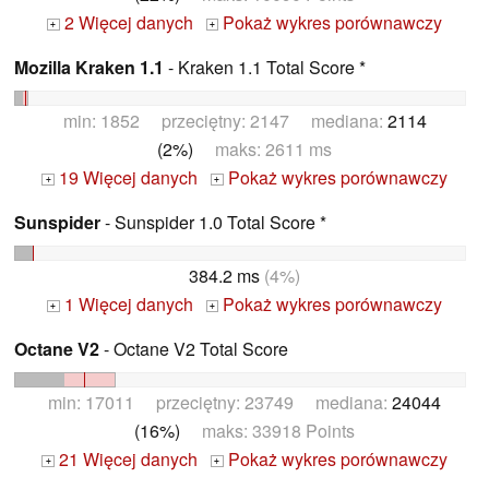
2 Więcej danych
Pokaż wykres porównawczy
+
+
Mozilla Kraken 1.1
- Kraken 1.1 Total Score *
min: 1852 przeciętny: 2147 mediana:
2114
(2%)
maks: 2611 ms
19 Więcej danych
Pokaż wykres porównawczy
+
+
Sunspider
- Sunspider 1.0 Total Score *
384.2 ms
(4%)
1 Więcej danych
Pokaż wykres porównawczy
+
+
Octane V2
- Octane V2 Total Score
min: 17011 przeciętny: 23749 mediana:
24044
(16%)
maks: 33918 Points
21 Więcej danych
Pokaż wykres porównawczy
+
+