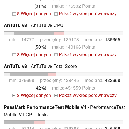
(31%)
maks: 175532 Points
8 Więcej danych
Pokaż wykres porównawczy
+
+
AnTuTu v8
- AnTuTu v8 CPU
min: 114777 przeciętny: 135173 mediana:
139365
(50%)
maks: 140166 Points
8 Więcej danych
Pokaż wykres porównawczy
+
+
AnTuTu v8
- AnTuTu v8 Total Score
min: 376698 przeciętny: 428445 mediana:
432658
(42%)
maks: 451559 Points
8 Więcej danych
Pokaż wykres porównawczy
+
+
PassMark PerformanceTest Mobile V1
- PerformanceTest
Mobile V1 CPU Tests
min: 197214 przeciętny: 236383 mediana:
246456