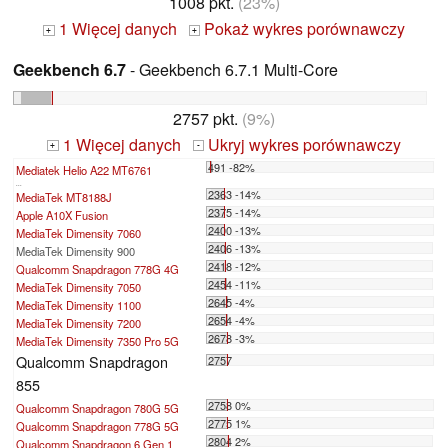
1008 pkt.
(23%)
1 Więcej danych
Pokaż wykres porównawczy
+
+
Geekbench 6.7
- Geekbench 6.7.1 Multi-Core
2757 pkt.
(9%)
1 Więcej danych
Ukryj wykres porównawczy
+
-
491 -82%
Mediatek Helio A22 MT6761
...
2363 -14%
MediaTek MT8188J
2375 -14%
Apple A10X Fusion
2400 -13%
MediaTek Dimensity 7060
2406 -13%
MediaTek Dimensity 900
2418 -12%
Qualcomm Snapdragon 778G 4G
2454 -11%
MediaTek Dimensity 7050
2645 -4%
MediaTek Dimensity 1100
2654 -4%
MediaTek Dimensity 7200
2678 -3%
MediaTek Dimensity 7350 Pro 5G
Qualcomm Snapdragon
2757
855
2758 0%
Qualcomm Snapdragon 780G 5G
2775 1%
Qualcomm Snapdragon 778G 5G
2804 2%
Qualcomm Snapdragon 6 Gen 1