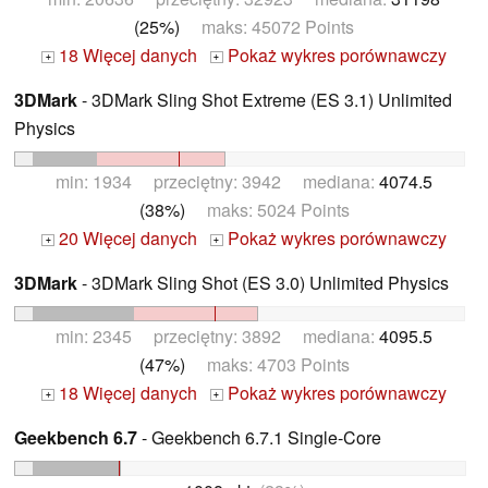
(25%)
maks: 45072 Points
18 Więcej danych
Pokaż wykres porównawczy
+
+
3DMark
- 3DMark Sling Shot Extreme (ES 3.1) Unlimited
Physics
min: 1934 przeciętny: 3942 mediana:
4074.5
(38%)
maks: 5024 Points
20 Więcej danych
Pokaż wykres porównawczy
+
+
3DMark
- 3DMark Sling Shot (ES 3.0) Unlimited Physics
min: 2345 przeciętny: 3892 mediana:
4095.5
(47%)
maks: 4703 Points
18 Więcej danych
Pokaż wykres porównawczy
+
+
Geekbench 6.7
- Geekbench 6.7.1 Single-Core