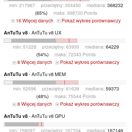
min: 217967 przeciętny: 354450 mediana:
368232
(65%)
maks: 398720 Points
16 Więcej danych
Pokaż wykres porównawczy
+
+
AnTuTu v8
- AnTuTu v8 UX
min: 51228 przeciętny: 63930 mediana:
64229
(54%)
maks: 72343 Points
8 Więcej danych
Pokaż wykres porównawczy
+
+
AnTuTu v8
- AnTuTu v8 MEM
min: 52596 przeciętny: 61638 mediana:
59373
(48%)
maks: 75544 Points
8 Więcej danych
Pokaż wykres porównawczy
+
+
AnTuTu v8
- AnTuTu v8 GPU
min: 158097 przeciętny: 167704 mediana:
167146