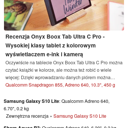
Recenzja Onyx Boox Tab Ultra C Pro -
Wysokiej klasy tablet z kolorowym
wyświetlaczem e-ink i kamerą
Oczywiście na tablecie Onyx Boox Tab Ultra C Pro można
czytać książki w kolorze, ale można też robić o wiele
więcej: Dzięki wprowadzaniu danych piórem można
rysować lub robić notatki, dzięki systemowi Android
Qualcomm Snapdragon 855, Adreno 640, 10.3", 450 g
można uruchamiać aplikacje, a nawet robić zdjęcia. Ale
są też pewne ograniczenia ...
Samsung Galaxy S10 Lite
: Qualcomm Adreno 640,
6.70", 0.2 kg
Zewnętrzna recenzja
»
Samsung Galaxy S10 Lite
Sharp Aquos R3
: Qualcomm Adreno 640, 6.20", 0.2 kg