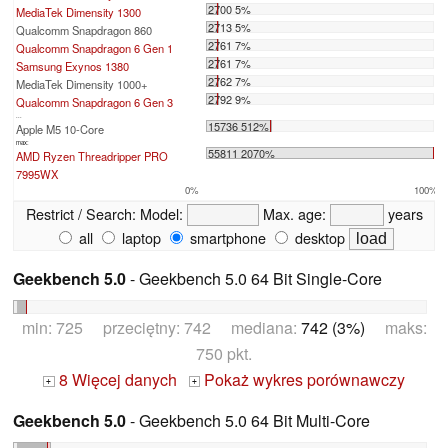
2700 5%
MediaTek Dimensity 1300
2713 5%
Qualcomm Snapdragon 860
2761 7%
Qualcomm Snapdragon 6 Gen 1
2761 7%
Samsung Exynos 1380
2762 7%
MediaTek Dimensity 1000+
2792 9%
Qualcomm Snapdragon 6 Gen 3
...
15736 512%
Apple M5 10-Core
max:
55811 2070%
AMD Ryzen Threadripper PRO
7995WX
0%
100%
Restrict / Search:
Model:
Max. age:
years
all
laptop
smartphone
desktop
Geekbench 5.0
- Geekbench 5.0 64 Bit Single-Core
min: 725 przeciętny: 742 mediana:
742 (3%)
maks:
750 pkt.
8 Więcej danych
Pokaż wykres porównawczy
+
+
Geekbench 5.0
- Geekbench 5.0 64 Bit Multi-Core