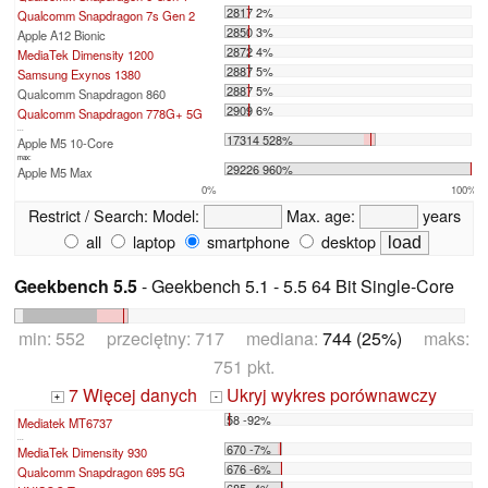
2817 2%
Qualcomm Snapdragon 7s Gen 2
2850 3%
Apple A12 Bionic
2872 4%
MediaTek Dimensity 1200
2887 5%
Samsung Exynos 1380
2887 5%
Qualcomm Snapdragon 860
2909 6%
Qualcomm Snapdragon 778G+ 5G
...
17314 528%
Apple M5 10-Core
max:
29226 960%
Apple M5 Max
0%
100%
Restrict / Search:
Model:
Max. age:
years
all
laptop
smartphone
desktop
Geekbench 5.5
- Geekbench 5.1 - 5.5 64 Bit Single-Core
min: 552 przeciętny: 717 mediana:
744 (25%)
maks:
751 pkt.
7 Więcej danych
Ukryj wykres porównawczy
+
-
58 -92%
Mediatek MT6737
...
670 -7%
MediaTek Dimensity 930
676 -6%
Qualcomm Snapdragon 695 5G