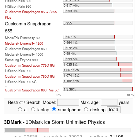
HiSilicon Kirin 820
0.917 -4%
HiSilicon Kirin 980
0.953 0%
Qualcomm Snapdragon 855+ / 855
Plus
Qualcomm Snapdragon
0.955
855
0.96 1%
MediaTek Dimensity 820
0.964 1%
MediaTek Dimensity 1200
0.972 2%
Qualcomm Snapdragon 860
0.99 4%
MediaTek Dimensity 1000+
0.999 5%
Samsung Exynos 990
1.035 8%
Qualcomm Snapdragon 778G 5G
1.067 12%
HiSilicon Kirin 990
1.074 12%
Qualcomm Snapdragon 780G 5G
1.102 15%
HiSilicon Kirin 990 5G
...
1.3 36%
Qualcomm Snapdragon 888 Plus 5G
0%
100%
Restrict / Search:
Model:
Max. age:
years
all
laptop
smartphone
desktop
3DMark
- 3DMark Ice Storm Unlimited Physics
min: 20636 przeciętny: 32923 mediana:
31198