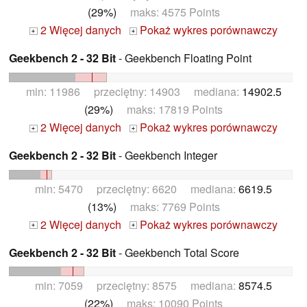
(29%)
maks: 4575 Points
2 Więcej danych
Pokaż wykres porównawczy
+
+
Geekbench 2 - 32 Bit
- Geekbench Floating Point
min: 11986 przeciętny: 14903 mediana:
14902.5
(29%)
maks: 17819 Points
2 Więcej danych
Pokaż wykres porównawczy
+
+
Geekbench 2 - 32 Bit
- Geekbench Integer
min: 5470 przeciętny: 6620 mediana:
6619.5
(13%)
maks: 7769 Points
2 Więcej danych
Pokaż wykres porównawczy
+
+
Geekbench 2 - 32 Bit
- Geekbench Total Score
min: 7059 przeciętny: 8575 mediana:
8574.5
(22%)
maks: 10090 Points