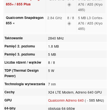
855+ / 855 Plus
A76 / A55 (Kryo
485)
Qualcomm Snapdragon
2.84 GHz
8 / 8
5 MB L3 Cortex-
855 «
A76 / A55 (Kryo
485)
Taktowanie
2840 MHz
Pamięć 2. poziomu
1.8 MB
Pamięć 3. poziomu
5 MB
Liczba rdzeni / wątków
8 / 8
TDP (Thermal Design
5 W
Power)
Technologia wytwarzania
7 nm
Cechy
X24 LTE Modem, Adreno 640 GPU
GPU
Qualcomm Adreno 640
( - 585 MHz)
64-bity
obsługa 64-bitów