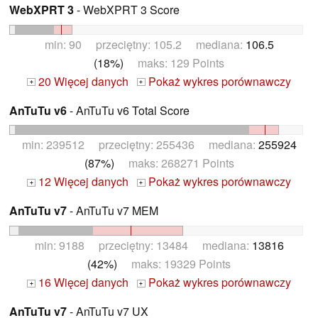
WebXPRT 3
- WebXPRT 3 Score
min: 90 przeciętny: 105.2 mediana:
106.5
(18%)
maks: 129 Points
20 Więcej danych
Pokaż wykres porównawczy
+
+
AnTuTu v6
- AnTuTu v6 Total Score
min: 239512 przeciętny: 255436 mediana:
255924
(87%)
maks: 268271 Points
12 Więcej danych
Pokaż wykres porównawczy
+
+
AnTuTu v7
- AnTuTu v7 MEM
min: 9188 przeciętny: 13484 mediana:
13816
(42%)
maks: 19329 Points
16 Więcej danych
Pokaż wykres porównawczy
+
+
AnTuTu v7
- AnTuTu v7 UX