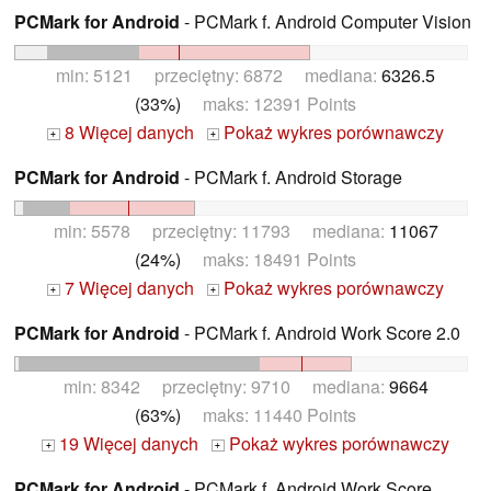
PCMark for Android
- PCMark f. Android Computer Vision
min: 5121 przeciętny: 6872 mediana:
6326.5
(33%)
maks: 12391 Points
8 Więcej danych
Pokaż wykres porównawczy
+
+
PCMark for Android
- PCMark f. Android Storage
min: 5578 przeciętny: 11793 mediana:
11067
(24%)
maks: 18491 Points
7 Więcej danych
Pokaż wykres porównawczy
+
+
PCMark for Android
- PCMark f. Android Work Score 2.0
min: 8342 przeciętny: 9710 mediana:
9664
(63%)
maks: 11440 Points
19 Więcej danych
Pokaż wykres porównawczy
+
+
PCMark for Android
- PCMark f. Android Work Score