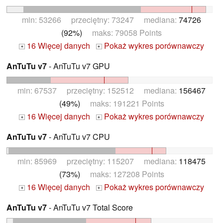
min: 53266 przeciętny: 73247 mediana:
74726
(92%)
maks: 79058 Points
16 Więcej danych
Pokaż wykres porównawczy
+
+
AnTuTu v7
- AnTuTu v7 GPU
min: 67537 przeciętny: 152512 mediana:
156467
(49%)
maks: 191221 Points
16 Więcej danych
Pokaż wykres porównawczy
+
+
AnTuTu v7
- AnTuTu v7 CPU
min: 85969 przeciętny: 115207 mediana:
118475
(73%)
maks: 127208 Points
16 Więcej danych
Pokaż wykres porównawczy
+
+
AnTuTu v7
- AnTuTu v7 Total Score