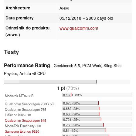
Architecture
ARM
Data premiery
05/12/2018
= 2803 days old
Odnośnik do produktu
www.qualcomm.com
(zewn.)
Testy
Performance Rating
- Geekbench 5.5, PCM Work, Sling Shot
Physics, Antutu v8 CPU
1 pt
(73%)
0.1631 -83%
Mediatek MT8766B
...
0.673 -30%
Qualcomm Snapdragon 750G 5G
0.685 -28%
Qualcomm Snapdragon 765
0.688 -28%
HiSilicon Kirin 810
0.721 -25%
Qualcomm Snapdragon 845
0.768 -20%
MediaTek Dimensity 800
0.81 -15%
Samsung Exynos 9820
0.872 -9%