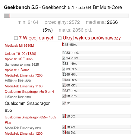
Geekbench 5.5
- Geekbench 5.1 - 5.5 64 Bit Multi-Core
min: 2164 przeciętny: 2572 mediana:
2666
(5%)
maks: 2856 pkt.
7 Więcej danych
Ukryj wykres porównawczy
+
-
248 -90%
Mediatek MT6580M
...
2283 -11%
Unisoc T9100 (T820)
2324 -10%
Apple A10X Fusion
2331 -9%
Samsung Exynos 9825
2339 -9%
Apple A11 Bionic
2349 -9%
MediaTek Dimensity 7200
2434 -5%
HiSilicon Kirin 820
2500 -3%
MediaTek Dimensity 1100
2537 -1%
Qualcomm Snapdragon 6s Gen 4
2558 -1%
HiSilicon Kirin 980
Qualcomm Snapdragon
2572
855
2659 3%
Qualcomm Snapdragon 855+ / 855
Plus
2678 4%
MediaTek Dimensity 820
2690 5%
MediaTek Dimensity 1200