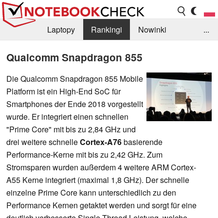
Laptopy
Rankingi
Nowinki
...
Biblioteka
Info
Szukajka recenzji
Qualcomm Snapdragon 855
Die Qualcomm Snapdragon 855 Mobile
Platform ist ein High-End SoC für
Smartphones der Ende 2018 vorgestellt
wurde. Er integriert einen schnellen
"Prime Core" mit bis zu 2,84 GHz und
drei weitere schnelle
Cortex-A76
basierende
Performance-Kerne mit bis zu 2,42 GHz. Zum
Stromsparen wurden außerdem 4 weitere ARM Cortex-
A55 Kerne integriert (maximal 1,8 GHz). Der schnelle
einzelne Prime Core kann unterschiedlich zu den
Performance Kernen getaktet werden und sorgt für eine
deutlich verbesserte Single Thread Leistung, welche