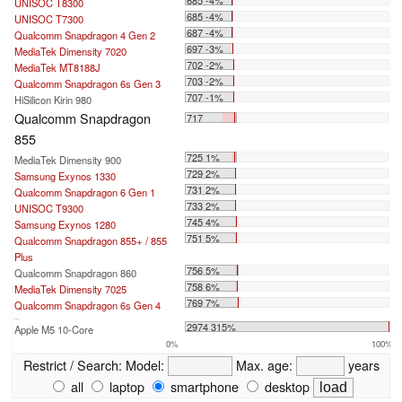
685 -4%
UNISOC T8300
685 -4%
UNISOC T7300
687 -4%
Qualcomm Snapdragon 4 Gen 2
697 -3%
MediaTek Dimensity 7020
702 -2%
MediaTek MT8188J
703 -2%
Qualcomm Snapdragon 6s Gen 3
707 -1%
HiSilicon Kirin 980
Qualcomm Snapdragon
717
855
725 1%
MediaTek Dimensity 900
729 2%
Samsung Exynos 1330
731 2%
Qualcomm Snapdragon 6 Gen 1
733 2%
UNISOC T9300
745 4%
Samsung Exynos 1280
751 5%
Qualcomm Snapdragon 855+ / 855
Plus
756 5%
Qualcomm Snapdragon 860
758 6%
MediaTek Dimensity 7025
769 7%
Qualcomm Snapdragon 6s Gen 4
...
2974 315%
Apple M5 10-Core
0%
100%
Restrict / Search:
Model:
Max. age:
years
all
laptop
smartphone
desktop