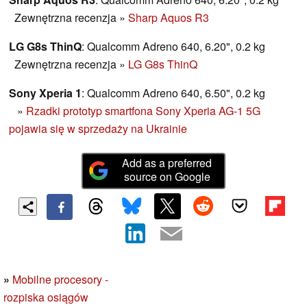
Zewnętrzna recenzja
»
Sharp Aquos R3
LG G8s ThinQ
: Qualcomm Adreno 640, 6.20", 0.2 kg
Zewnętrzna recenzja
»
LG G8s ThinQ
Sony Xperia 1
: Qualcomm Adreno 640, 6.50", 0.2 kg
»
Rzadki prototyp smartfona Sony Xperia AG-1 5G
pojawia się w sprzedaży na Ukrainie
Add as a preferred
source on Google
»
Mobilne procesory -
rozpiska osiągów