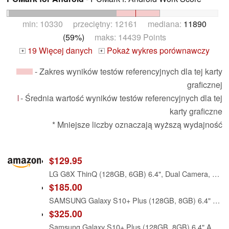
min: 10330 przeciętny: 12161 mediana:
11890
(59%)
maks: 14439 Points
19 Więcej danych
Pokaż wykres porównawczy
+
+
- Zakres wyników testów referencyjnych dla tej karty
graficznej
- Średnia wartość wyników testów referencyjnych dla tej
karty graficzne
* Mniejsze liczby oznaczają wyższą wydajność
$129.95
LG G8X ThinQ (128GB, 6GB) 6.4", Dual Camera, Snapdragon 855, 4G LTE GSM AT&T Unlocked (T-Mobile, Metro) US Warranty LM-G850UM (Aurora Black)
$185.00
SAMSUNG Galaxy S10+ Plus (128GB, 8GB) 6.4" AMOLED, Snapdragon 855, IP68 Water Resistant, Global 4G LTE (GSM + CDMA) Unlocked (AT&T, Verizon, T-Mobile, Metro) G975U (Prism White)
$325.00
Samsung Galaxy S10+ Plus (128GB, 8GB) 6.4" AMOLED, Snapdragon 855, IP68 Water Resistant, Global 4G LTE (GSM + CDMA) T-Mobile Unlocked (AT&T, Verizon, Sprint, Metro) G975U (Prism Black)