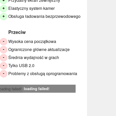
Przydatny ekran zewnętrzny
+
Elastyczny system kamer
+
Obsługa ładowania bezprzewodowego
+
Przeciw
Wysoka cena początkowa
-
Ograniczone główne aktualizacje
-
Średnia wydajność w grach
-
Tylko USB 2.0
-
Problemy z obsługą oprogramowania
-
loading failed!
loading failed!