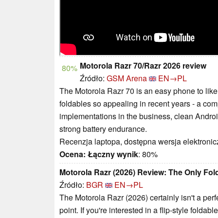
Motorola Razr 70/Razr 2026 review
80%
Źródło:
GSM Arena
EN→PL
The Motorola Razr 70 is an easy phone to like
foldables so appealing in recent years - a com
implementations in the business, clean Android
strong battery endurance.
Recenzja laptopa, dostępna wersja elektronic
Ocena:
Łączny wynik
: 80%
Motorola Razr (2026) Review: The Only Fold
Źródło:
BGR
EN→PL
The Motorola Razr (2026) certainly isn't a perfec
point. If you're interested in a flip-style folda