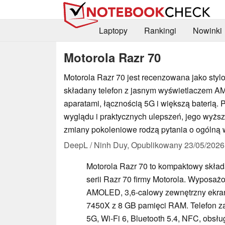
Laptopy
Rankingi
Nowinki
Motorola Razr 70
Motorola Razr 70 jest recenzowana jako sty
składany telefon z jasnym wyświetlaczem 
aparatami, łącznością 5G i większą baterią.
wyglądu i praktycznych ulepszeń, jego wyższ
zmiany pokoleniowe rodzą pytania o ogólną 
DeepL / Ninh Duy,
Opublikowany
23/05/2026
Motorola Razr 70 to kompaktowy skład
serii Razr 70 firmy Motorola. Wyposaż
AMOLED, 3,6-calowy zewnętrzny ekra
7450X z 8 GB pamięci RAM. Telefon z
5G, Wi-Fi 6, Bluetooth 5.4, NFC, obsłu