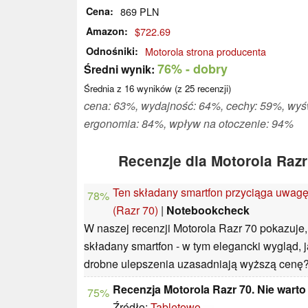
Cena
869 PLN
Amazon
$722.69
Odnośniki
Motorola strona producenta
76%
- dobry
Średni wynik:
Średnia z
16
wyników (z
25
recenzji)
cena: 63%, wydajność: 64%, cechy: 59%, wyś
ergonomia: 84%, wpływ na otoczenie: 94%
Recenzje dla Motorola Razr
Ten składany smartfon przyciąga uwagę
78%
(Razr 70)
|
Notebookcheck
W naszej recenzji Motorola Razr 70 pokazuj
składany smartfon - w tym elegancki wygląd, 
drobne ulepszenia uzasadniają wyższą cenę
Recenzja Motorola Razr 70. Nie wart
75%
Źródło:
Tabletowo