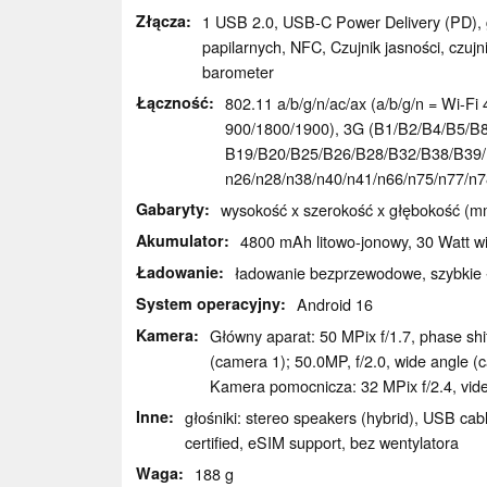
Złącza
1 USB 2.0, USB-C Power Delivery (PD), gn
papilarnych, NFC, Czujnik jasności, czujn
barometer
Łączność
802.11 a/b/g/n/ac/ax (a/b/g/n = Wi-Fi 4
900/​1800/​1900), 3G (B1/​B2/​B4/​B5/​B8)
B19/​B20/​B25/​B26/​B28/​B32/​B38/​B39/​B
n26/​n28/​n38/​n40/​n41/​n66/​n75/​n77/
Gabaryty
wysokość x szerokość x głębokość (mm
Akumulator
4800 mAh litowo-jonowy, 30 Watt wi
Ładowanie
ładowanie bezprzewodowe, szybkie 
System operacyjny
Android 16
Kamera
Główny aparat: 50 MPix f/​1.7, phase sh
(camera 1); 50.0MP, f/​2.0, wide angle (
Kamera pomocnicza: 32 MPix f/​2.4, vi
Inne
głośniki: stereo speakers (hybrid), USB cab
certified, eSIM support, bez wentylatora
Waga
188 g