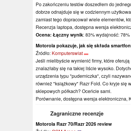
Po zakończeniu testów doszedłem do jednego 
dobrze odnajduje się w codziennym użytkowani
zamiast tego dopracował wiele elementów, któ
Recenzja laptopa, dostępna wersja elektronic
Ocena:
Łączny wynik
: 83% wydajność: 78%
Motorola pokazuje, jak się składa smartfo
Źródło:
Komputerswiat
Jeśli mielibyście wymienić firmy, które oferu
znalazłaby się na takiej liście wysoko. Dotyc
urządzenia typu "puderniczka", czyli nazywane
również "książkowy" Razr Fold. Co kryje się
sklepowych półkach? Oceńcie sami.
Porównanie, dostępna wersja elektroniczna, K
Zagraniczne recenzje
Motorola Razr 70/Razr 2026 review