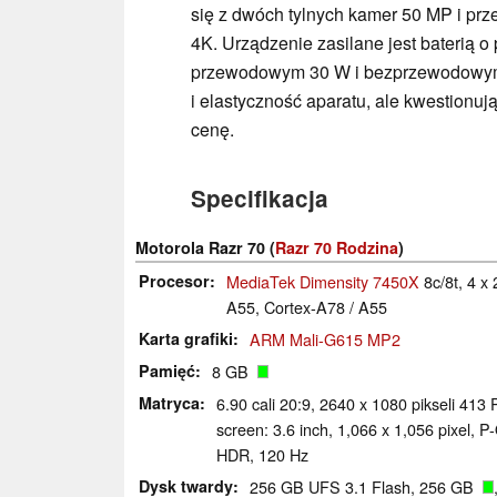
się z dwóch tylnych kamer 50 MP i pr
4K. Urządzenie zasilane jest baterią
przewodowym 30 W i bezprzewodowym 
i elastyczność aparatu, ale kwestionu
cenę.
Specifikacja
Motorola Razr 70 (
Razr 70 Rodzina
)
Procesor
MediaTek Dimensity 7450X
8c/8t, 4 x
A55, Cortex-A78 / A55
Karta grafiki
ARM Mali-G615 MP2
Pamięć
8 GB
Matryca
6.90 cali 20:9, 2640 x 1080 pikseli 41
screen: 3.6 inch, 1,066 x 1,056 pixel, P
HDR, 120 Hz
Dysk twardy
256 GB UFS 3.1 Flash, 256 GB