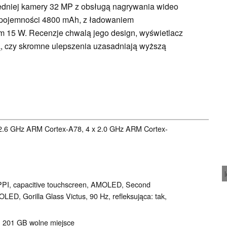
zedniej kamery 32 MP z obsługą nagrywania wideo
 o pojemności 4800 mAh, z ładowaniem
15 W. Recenzje chwalą jego design, wyświetlacz
ją, czy skromne ulepszenia uzasadniają wyższą
 2.6 GHz ARM Cortex-A78, 4 x 2.0 GHz ARM Cortex-
3 PPI, capacitive touchscreen, AMOLED, Second
-OLED, Gorilla Glass Victus, 90 Hz, refleksująca: tak,
, 201 GB wolne miejsce