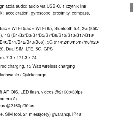
iazda audio: audio via USB-C, 1 czytnik linii
iki: acceleration, gyroscope, proximity, compass,
/ac = Wi-Fi 5/ax = Wi-Fi 6/), Bluetooth 5.4, 2G (850/​
, 4G (B1/​B2/​B3/​B4/​B5/​B7/​B8/​B12/​B13/​B17/​B18/​
40/​B41/​B42/​B43/​B66), 5G (n1/​n2/​n3/​n5/​n7/​n8/​n20/​
​n78), Dual SIM, LTE, 5G, GPS
): 7.3 x 171.3 x 74
red charging, 15 Watt wireless charging
ładowanie / Quickcharge
ift AF, OIS, LED flash, videos @2160p/​30fps
camera 2)
deos @2160p/​30fps
le, SIM tool, 24 miesiące(y) gwarancji, IP48