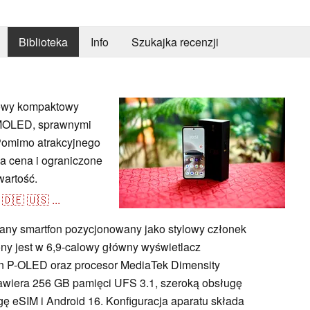
Biblioteka
Info
Szukajka recenzji
lowy kompaktowy
AMOLED, sprawnymi
 Pomimo atrakcyjnego
a cena i ograniczone
wartość.
🇩🇪
🇺🇸
...
any smartfon pozycjonowany jako stylowy członek
ony jest w 6,9-calowy główny wyświetlacz
n P-OLED oraz procesor MediaTek Dimensity
awiera 256 GB pamięci UFS 3.1, szeroką obsługę
gę eSIM i Android 16. Konfiguracja aparatu składa