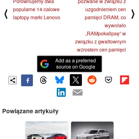
Porównujemy dwa
pozwane w związku z
popularne 14-calowe
uzgodnieniem cen
⟨
⟩
laptopy marki Lenovo
pamięci DRAM, co
wywołało
„RAMpokalipsę” w
związku z gwałtownym
wzrostem cen pamięci
Add as a preferred
source on Google
Powiązane artykuły