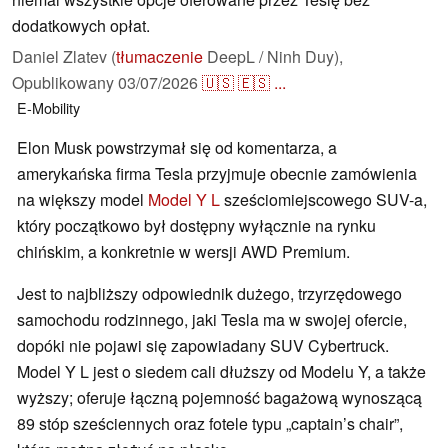
dodatkowych opłat.
Daniel Zlatev (
tłumaczenie
DeepL / Ninh Duy),
Opublikowany
03/07/2026
🇺🇸
🇪🇸
...
E-Mobility
Elon Musk powstrzymał się od komentarza, a
amerykańska firma Tesla przyjmuje obecnie zamówienia
na większy model
Model Y L
sześciomiejscowego SUV-a,
który początkowo był dostępny wyłącznie na rynku
chińskim, a konkretnie w wersji AWD Premium.
Jest to najbliższy odpowiednik dużego, trzyrzędowego
samochodu rodzinnego, jaki Tesla ma w swojej ofercie,
dopóki nie pojawi się zapowiadany SUV Cybertruck.
Model Y L jest o siedem cali dłuższy od Modelu Y, a także
wyższy; oferuje łączną pojemność bagażową wynoszącą
89 stóp sześciennych oraz fotele typu „captain’s chair”,