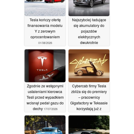
Tesla kończy ofertę
Najszybciej ładujące
finansowania modelu
się akumulatory do
Y z zerowym
pojazdów
oprocentowaniem
elektrycznych
dwukrotnie
01/08/2026
przewyższają model
BYD Blade, osiągając
wydajność zbliżoną do
zatankowania
zbiornika paliwa
31/07/2026
Zgodnie ze wstępnymi
Cybercab firmy Tesla
ustaleniami kierowca
zbliża się do premiery
Tesli przed wypadkiem
– pracownicy
wcisnął pedał gazu do
Gigafactory w Teksasie
dechy
korzystają już z
17/07/2026
przejazdów tym
pojazdem, a ponad
100 robotaksówek jest
gotowych do działania