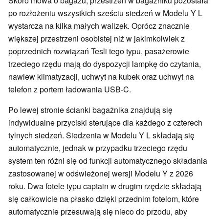
Skoro mowa o bagażu, przestrzeń w bagażniku pozostała
po rozłożeniu wszystkich sześciu siedzeń w Modelu Y L
wystarcza na kilka małych walizek. Oprócz znacznie
większej przestrzeni osobistej niż w jakimkolwiek z
poprzednich rozwiązań Tesli tego typu, pasażerowie
trzeciego rzędu mają do dyspozycji lampkę do czytania,
nawiew klimatyzacji, uchwyt na kubek oraz uchwyt na
telefon z portem ładowania USB-C.
Po lewej stronie ścianki bagażnika znajdują się
indywidualne przyciski sterujące dla każdego z czterech
tylnych siedzeń. Siedzenia w Modelu Y L składają się
automatycznie, jednak w przypadku trzeciego rzędu
system ten różni się od funkcji automatycznego składania
zastosowanej w odświeżonej wersji Modelu Y z 2026
roku. Dwa fotele typu captain w drugim rzędzie składają
się całkowicie na płasko dzięki przednim fotelom, które
automatycznie przesuwają się nieco do przodu, aby