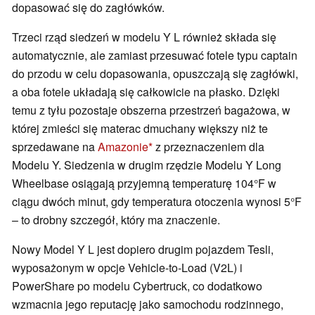
dopasować się do zagłówków.
Trzeci rząd siedzeń w modelu Y L również składa się
automatycznie, ale zamiast przesuwać fotele typu captain
do przodu w celu dopasowania, opuszczają się zagłówki,
a oba fotele układają się całkowicie na płasko. Dzięki
temu z tyłu pozostaje obszerna przestrzeń bagażowa, w
której zmieści się materac dmuchany większy niż te
sprzedawane na
Amazonie
z przeznaczeniem dla
Modelu Y. Siedzenia w drugim rzędzie Modelu Y Long
Wheelbase osiągają przyjemną temperaturę 104°F w
ciągu dwóch minut, gdy temperatura otoczenia wynosi 5°F
– to drobny szczegół, który ma znaczenie.
Nowy Model Y L jest dopiero drugim pojazdem Tesli,
wyposażonym w opcje Vehicle-to-Load (V2L) i
PowerShare po modelu Cybertruck, co dodatkowo
wzmacnia jego reputację jako samochodu rodzinnego,