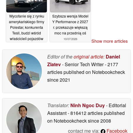
12/07/2026
Wycofanie się z rynku
Szybsza wersja Model
amerykańskiego firmy
Y Performance z 2027
Polestar, konkurenta
r. przekazuje większą
Tesli, budzi wśród
moc na przednią oś
właścicieli pojazdów
10/07/2026
Show more articles
elektrycznych obawy
przed gwałtownym
spadkiem wartości
Editor of the
original article
:
Daniel
rynkowej oraz brakiem
Zlatev
- Senior Tech Writer
- 2177
długoterminowego
articles published on Notebookcheck
wsparcia
12/07/2026
since 2021
Translator:
Ninh Ngoc Duy
- Editorial
Assistant
- 816412 articles published
on Notebookcheck
since 2008
contact me via:
Facebook