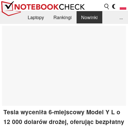
Laptopy
Rankingi
Nowinki
...
Biblioteka
Info
Szukajka recenzji
Tesla wyceniła 6-miejscowy Model Y L o
12 000 dolarów drożej, oferując bezpłatny