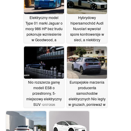
14/07/2026
Elektryczny model
Hybrydowy
Type 01 marki Jaguar o
hipersamochód Audi
mocy 986 HP bez trudu
Nuvolari wywołał
pokonuje wzniesienie
spore kontrowersje w
w Goodwood, a
sieci, a niektórzy
miłośnicy motoryzacji
nazywają go
nazywają go „szybką
„spłaszczonym
lodówką”
Cybertruckiem”
14/07/2026
13/07/2026
Nio rozszerza gamę
Europejskie marzenia
modeli ES8 o
producenta
przestronny, 5-
samochodów
miejscowy elektryczny
elektrycznych Nio legły
SUV
w gruzach, ponieważ w
12/07/2026
tym roku
zarejestrowano w całej
Europie zaledwie 45
samochodów tej marki