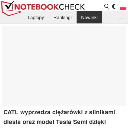
Laptopy
Rankingi
Nowinki
...
Biblioteka
Info
Szukajka recenzji
CATL wyprzedza ciężarówki z silnikami
diesla oraz model Tesla Semi dzięki