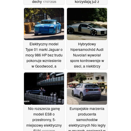
dechy
korzystają już z
17/07/2026
przejazdów tym
pojazdem, a ponad
100 robotaksówek jest
gotowych do działania
14/07/2026
Elektryczny model
Hybrydowy
Type 01 marki Jaguar o
hipersamochód Audi
mocy 986 HP bez trudu
Nuvolari wywołał
pokonuje wzniesienie
spore kontrowersje w
w Goodwood, a
sieci, a niektórzy
miłośnicy motoryzacji
nazywają go
nazywają go „szybką
„spłaszczonym
lodówką”
Cybertruckiem”
14/07/2026
13/07/2026
Nio rozszerza gamę
Europejskie marzenia
modeli ES8 o
producenta
przestronny, 5-
samochodów
miejscowy elektryczny
elektrycznych Nio legły
SUV
w gruzach, ponieważ w
12/07/2026