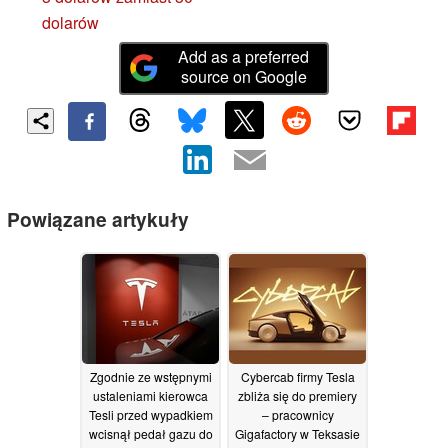
dolarów
Add as a preferred
source on Google
Powiązane artykuły
Zgodnie ze wstępnymi
Cybercab firmy Tesla
ustaleniami kierowca
zbliża się do premiery
Tesli przed wypadkiem
– pracownicy
wcisnął pedał gazu do
Gigafactory w Teksasie