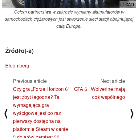
ⓘ CATL
Celem partnerstwa w zakresie wymiany akumulatorów w
samochodach ciężarowych jest stworzenie sieci stacji obejmującej
całą Europę.
Źródło(-a)
Bloomberg
Previous article
Next article
Czy gra „Forza Horizon 6”
GTA 6 i Wolverine mają
jest zbyt łagodna? Ta
coś wspólnego
wymagająca gra
⟨
⟩
wyścigowa jest po raz
pierwszy dostępna na
platformie Steam w cenie
3 dolarów zamiast 30