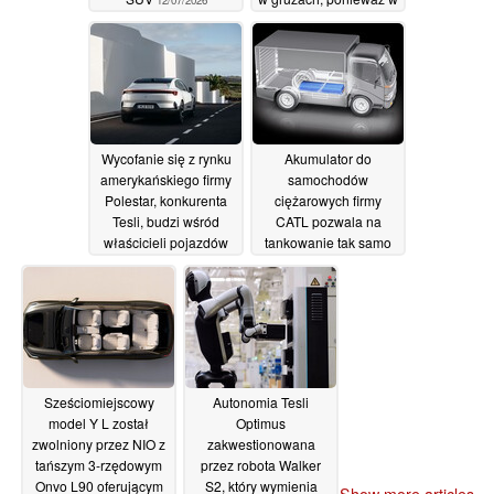
tym roku
zarejestrowano w całej
Europie zaledwie 45
samochodów tej marki
12/07/2026
Wycofanie się z rynku
Akumulator do
amerykańskiego firmy
samochodów
Polestar, konkurenta
ciężarowych firmy
Tesli, budzi wśród
CATL pozwala na
właścicieli pojazdów
tankowanie tak samo
elektrycznych obawy
często jak w przypadku
przed gwałtownym
pojazdów
spadkiem wartości
benzynowych, a mimo
rynkowej oraz brakiem
to wystarcza na ponad
długoterminowego
600 000 mil
08/07/2026
wsparcia
12/07/2026
Sześciomiejscowy
Autonomia Tesli
model Y L został
Optimus
zwolniony przez NIO z
zakwestionowana
tańszym 3-rzędowym
przez robota Walker
Onvo L90 oferującym
S2, który wymienia