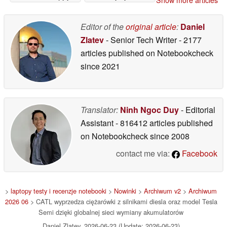
Show more articles
wymienny akumulator
własną baterię w 3
minuty
04/08/2025
24/07/2025
Editor of the
original article
:
Daniel
Zlatev
- Senior Tech Writer
- 2177
articles published on Notebookcheck
since 2021
Translator:
Ninh Ngoc Duy
- Editorial
Assistant
- 816412 articles published
on Notebookcheck
since 2008
contact me via:
Facebook
>
laptopy testy i recenzje notebooki
>
Nowinki
>
Archiwum v2
>
Archiwum
2026 06
> CATL wyprzedza ciężarówki z silnikami diesla oraz model Tesla
Semi dzięki globalnej sieci wymiany akumulatorów
Daniel Zlatev, 2026-06-23 (Update: 2026-06-23)