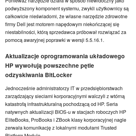
Ponieważ narzędzie działa w sposób niewidoczny jako
podwyższony komponent systemu, zwykli użytkownicy są
całkowicie nieświadomi, że własne narzędzie zdrowotne
firmy Dell jest motorem napędowym niekończącej się
niestabilności, którą sprzedawca próbował rozwiązać za
pomocą awaryjnej poprawki w wersji 5.5.16.1.
Aktualizacje oprogramowania układowego
HP wywołują powszechne pętle
odzyskiwania BitLocker
Jednocześnie administratorzy IT w przedsiębiorstwach
zarządzający sieciami korporacyjnymi walczyli z wtórną
katastrofą infrastrukturalną pochodzącą od HP. Seria
natywnych aktualizacji BIOS-u w stacjach roboczych HP
EliteBooks, ProBooks i ZBook klasy korporacyjnej nagle
zerwała komunikację z lokalnymi modułami Trusted
Platform Module.