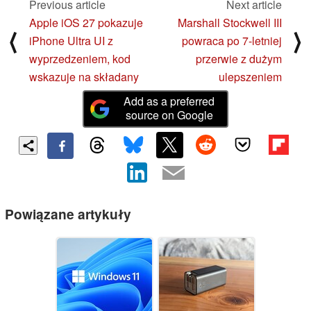
Previous article
Next article
Apple iOS 27 pokazuje
Marshall Stockwell III
⟨
⟩
iPhone Ultra UI z
powraca po 7-letniej
wyprzedzeniem, kod
przerwie z dużym
wskazuje na składany
ulepszeniem
Add as a preferred
source on Google
Powiązane artykuły