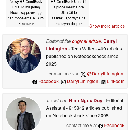
Nowy HP OmniBook
HP OmniBook Ultra 14
Ultra 14 ma jedną
z procesorem Core
kluczową przewagę
Ultra X9 to
nad modelem Dell XPS
zaskakująco wydajna
14
maszyna do gier
13/06/2026
Show more articles
13/06/2026
Editor of the
original article
:
Darryl
Linington
- Tech Writer
- 409 articles
published on Notebookcheck
since
2025
contact me via:
@DarrylLinington
,
Facebook
,
DarrylLinington
,
LinkedIn
Translator:
Ninh Ngoc Duy
- Editorial
Assistant
- 815842 articles published
on Notebookcheck
since 2008
contact me via:
Facebook