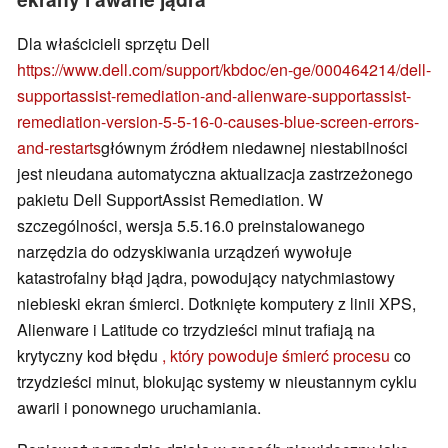
Dla właścicieli sprzętu Dell
https://www.dell.com/support/kbdoc/en-ge/000464214/dell-
supportassist-remediation-and-alienware-supportassist-
remediation-version-5-5-16-0-causes-blue-screen-errors-
and-restarts
głównym źródłem niedawnej niestabilności
jest nieudana automatyczna aktualizacja zastrzeżonego
pakietu Dell SupportAssist Remediation. W
szczególności, wersja 5.5.16.0 preinstalowanego
narzędzia do odzyskiwania urządzeń wywołuje
katastrofalny błąd jądra, powodujący natychmiastowy
niebieski ekran śmierci. Dotknięte komputery z linii XPS,
Alienware i Latitude co trzydzieści minut trafiają na
krytyczny kod błędu
, który powoduje śmierć procesu
co
trzydzieści minut, blokując systemy w nieustannym cyklu
awarii i ponownego uruchamiania.