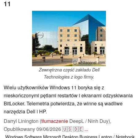
11
ⓘ whiteconst.com
Zewnętrzna część zakładu Dell
Technologies z logo firmy.
Wielu użytkowników Windows 11 boryka się z
nieskończonymi pętlami restartów i ekranami odzyskiwania
BitLocker. Telemetria potwierdza, że winne są wadliwe
narzędzia Dell i HP.
Darryl Linington (
tłumaczenie
DeepL / Ninh Duy),
Opublikowany
09/06/2026
🇺🇸
🇩🇪
...
Windows
Software
Microsoft
Desktop
Business
Laptop / Notebook