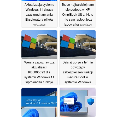
Aktualizacja systemu
To, co najbardziej nam
Windows 11 skraca
się podoba w HP
czas uruchamiania
OmniBook Ultra 14, to
Eksploratora plików
nie sam laptop, lecz
ładowarka
01/07/2026
30/06/2026
Wersja zapoznawcza
Dzisiaj upływa termin
aktualizacji
dotyczący
KB5095093 dla
zabezpieczeń funkcji
systemu Windows 11
Secure Boot w
wprowadza funkcję
systemie Windows
przywracania do
24/06/2026
określonego punktu w
czasie
26/06/2026