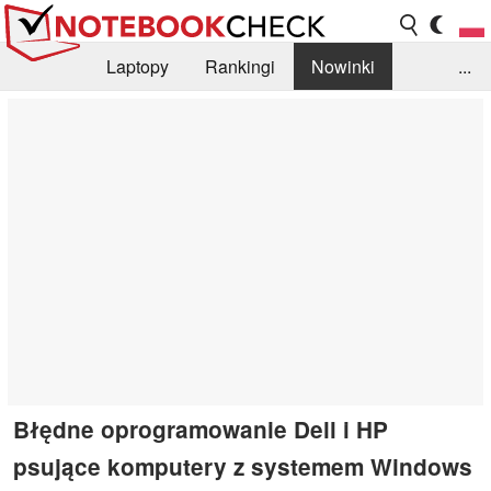
Laptopy
Rankingi
Nowinki
...
Biblioteka
Info
Szukajka recenzji
Błędne oprogramowanie Dell i HP
psujące komputery z systemem Windows