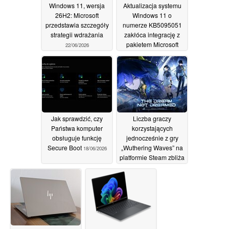
Windows 11, wersja
Aktualizacja systemu
26H2: Microsoft
Windows 11 o
przedstawia szczegóły
numerze KB5095051
strategii wdrażania
zakłóca integrację z
pakietem Microsoft
22/06/2026
Office
20/06/2026
Jak sprawdzić, czy
Liczba graczy
Państwa komputer
korzystających
obsługuje funkcję
jednocześnie z gry
Secure Boot
„Wuthering Waves” na
18/06/2026
platformie Steam zbliża
się do 50 000 po
premierze dodatku
„Cyberpunk”
13/06/2026