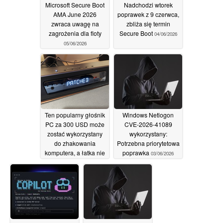
Microsoft Secure Boot
Nadchodzi wtorek
AMA June 2026
poprawek z 9 czerwca,
zwraca uwagę na
zbliża się termin
zagrożenia dla floty
Secure Boot
04/06/2026
05/06/2026
Ten popularny głośnik
Windows Netlogon
PC za 300 USD może
CVE-2026-41089
zostać wykorzystany
wykorzystany:
do zhakowania
Potrzebna priorytetowa
komputera, a łatka nie
poprawka
03/06/2026
nadchodzi
03/06/2026