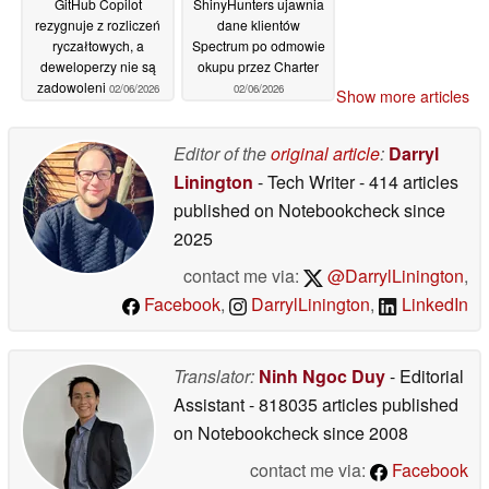
GitHub Copilot
ShinyHunters ujawnia
rezygnuje z rozliczeń
dane klientów
ryczałtowych, a
Spectrum po odmowie
deweloperzy nie są
okupu przez Charter
zadowoleni
02/06/2026
02/06/2026
Show more articles
Editor of the
original article
:
Darryl
Linington
- Tech Writer
- 414 articles
published on Notebookcheck
since
2025
contact me via:
@DarrylLinington
,
Facebook
,
DarrylLinington
,
LinkedIn
Translator:
Ninh Ngoc Duy
- Editorial
Assistant
- 818035 articles published
on Notebookcheck
since 2008
contact me via:
Facebook