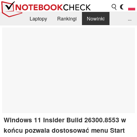
Laptopy
Rankingi
Nowinki
...
Biblioteka
Info
Szukajka recenzji
Windows 11 Insider Build 26300.8553 w
końcu pozwala dostosować menu Start