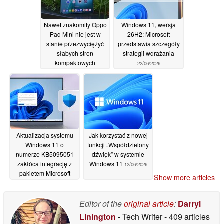
Nawet znakomity Oppo
Windows 11, wersja
Pad Mini nie jest w
26H2: Microsoft
stanie przezwyciężyć
przedstawia szczegóły
słabych stron
strategii wdrażania
kompaktowych
22/06/2026
tabletów
22/06/2026
Aktualizacja systemu
Jak korzystać z nowej
Windows 11 o
funkcji „Współdzielony
numerze KB5095051
dźwięk” w systemie
zakłóca integrację z
Windows 11
12/06/2026
pakietem Microsoft
Show more articles
Office
20/06/2026
Editor of the
original article
:
Darryl
Linington
- Tech Writer
- 409 articles