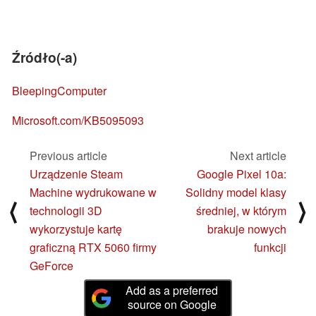
Źródło(-a)
BleepingComputer
Microsoft.com/KB5095093
Previous article
Next article
Urządzenie Steam
Google Pixel 10a:
Machine wydrukowane w
Solidny model klasy
⟨
⟩
technologii 3D
średniej, w którym
wykorzystuje kartę
brakuje nowych
graficzną RTX 5060 firmy
funkcji
GeForce
Add as a preferred
source on Google