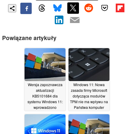
Powiązane artykuły
Wersja zapoznawcza
Windows 11: Nowa
aktualizacji
zasada firmy Microsoft
KB5101684 dla
dotycząca modułów
systemu Windows 11:
TPM nie ma wpływu na
wprowadzono
Państwa komputer
poprawki dotyczące
28/07/2026
logowania za pomocą
odcisku palca oraz
Eksploratora plików