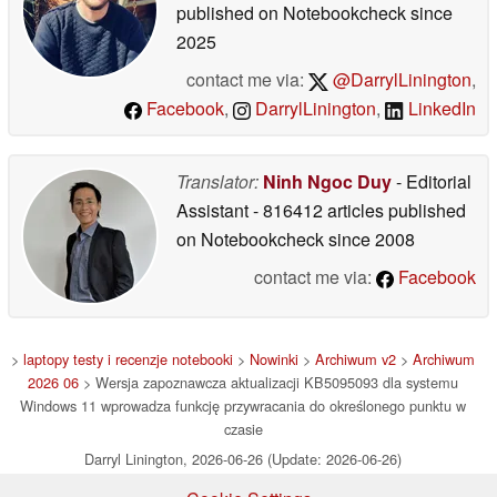
published on Notebookcheck
since
2025
contact me via:
@DarrylLinington
,
Facebook
,
DarrylLinington
,
LinkedIn
Translator:
Ninh Ngoc Duy
- Editorial
Assistant
- 816412 articles published
on Notebookcheck
since 2008
contact me via:
Facebook
>
laptopy testy i recenzje notebooki
>
Nowinki
>
Archiwum v2
>
Archiwum
2026 06
> Wersja zapoznawcza aktualizacji KB5095093 dla systemu
Windows 11 wprowadza funkcję przywracania do określonego punktu w
czasie
Darryl Linington, 2026-06-26 (Update: 2026-06-26)