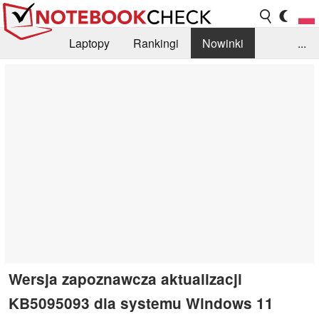
Laptopy
Rankingi
Nowinki
...
Biblioteka
Info
Szukajka recenzji
Wersja zapoznawcza aktualizacji
KB5095093 dla systemu Windows 11