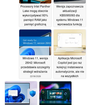
Procesory Intel Panther
Wersja zapoznawcza
Lake mogą obecnie
aktualizacji
wykorzystywać 93%
KB5095093 dla
pamięci RAM jako
systemu Windows 11
pamięć graficzną
wprowadza funkcję
przywracania do
03/07/2026
określonego punktu w
czasie
26/06/2026
Windows 11, wersja
Aplikacja Microsoft
26H2: Microsoft
Copilot jest (po raz
przedstawia szczegóły
kolejny) instalowana
strategii wdrażania
automatycznie, ale nie
na wszystkich
22/06/2026
komputerach z
systemem Windows 11
22/06/2026