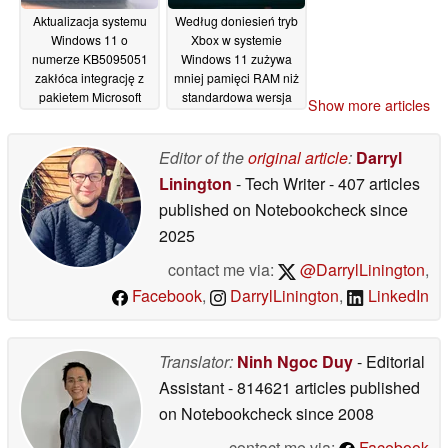
Aktualizacja systemu
Według doniesień tryb
Windows 11 o
Xbox w systemie
numerze KB5095051
Windows 11 zużywa
zakłóca integrację z
mniej pamięci RAM niż
pakietem Microsoft
standardowa wersja
Show more articles
Office
systemu Windows 11,
20/06/2026
jednak nie przekłada
się to na lepszą
Editor of the
original article
:
Darryl
wydajność w grach
Linington
- Tech Writer
- 407 articles
16/06/2026
published on Notebookcheck
since
2025
contact me via:
@DarrylLinington
,
Facebook
,
DarrylLinington
,
LinkedIn
Translator:
Ninh Ngoc Duy
- Editorial
Assistant
- 814621 articles published
on Notebookcheck
since 2008
contact me via:
Facebook