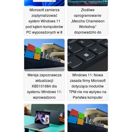
Microsoft zamierza
Złośliwe
zoptymalizować
oprogramowanie
system Windows 11
„Meccha Chameleon
pod kątem komputerów
Workshop”
PC wyposażonych w 8
doprowadziło do
GB pamięci RAM
przejęcia serwera
Discord oraz infekcji
01/08/2026
typu RAT
30/07/2026
Wersja zapoznawcza
Windows 11: Nowa
aktualizacji
zasada firmy Microsoft
KB5101684 dla
dotycząca modułów
systemu Windows 11:
TPM nie ma wpływu na
wprowadzono
Państwa komputer
poprawki dotyczące
28/07/2026
logowania za pomocą
odcisku palca oraz
Eksploratora plików
29/07/2026