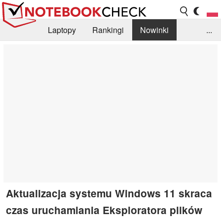
Laptopy
Rankingi
Nowinki
...
Biblioteka
Info
Szukajka recenzji
Aktualizacja systemu Windows 11 skraca
czas uruchamiania Eksploratora plików