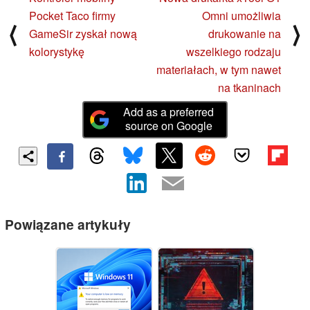
Pocket Taco firmy
Omni umożliwia
⟨
⟩
GameSir zyskał nową
drukowanie na
kolorystykę
wszelkiego rodzaju
materiałach, w tym nawet
na tkaninach
Add as a preferred
source on Google
Powiązane artykuły