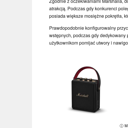
Zgodnie z oczekiwaniami Marshalla, d
atrakcją. Podczas gdy konkurenci pole
posiada większe mosiężne pokrętła, k
Prawdopodobnie konfigurowalny przyc
wstępnych, podczas gdy dedykowany p
użytkownikom pomijać utwory i nawig
ⓘ Ma