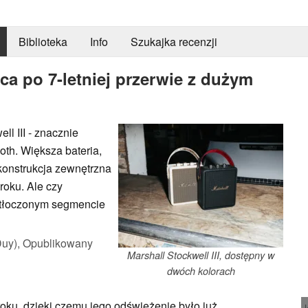
Biblioteka
Info
Szukajka recenzji
aca po 7-letniej przerwie z dużym
l III - znacznie
oth. Większa bateria,
konstrukcja zewnętrzna
roku. Ale czy
zatłoczonym segmencie
Duy),
Opublikowany
Marshall Stockwell III, dostępny w
dwóch kolorach
roku, dzięki czemu jego odświeżenie było już