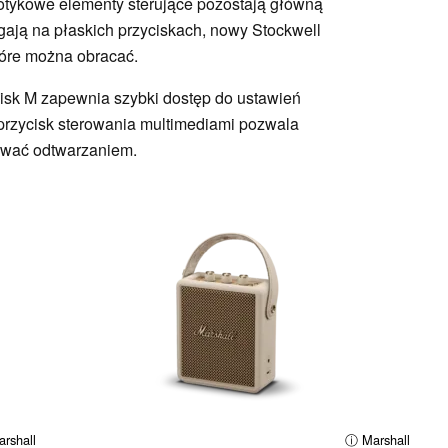
otykowe elementy sterujące pozostają główną
gają na płaskich przyciskach, nowy Stockwell
tóre można obracać.
isk M zapewnia szybki dostęp do ustawień
rzycisk sterowania multimediami pozwala
ować odtwarzaniem.
rshall
ⓘ Marshall