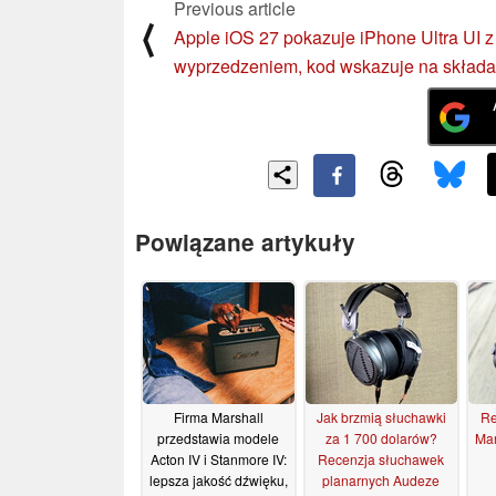
Previous article
⟨
Apple iOS 27 pokazuje iPhone Ultra UI z
wyprzedzeniem, kod wskazuje na skład
Powiązane artykuły
Firma Marshall
Jak brzmią słuchawki
Re
przedstawia modele
za 1 700 dolarów?
Mar
Acton IV i Stanmore IV:
Recenzja słuchawek
lepsza jakość dźwięku,
planarnych Audeze