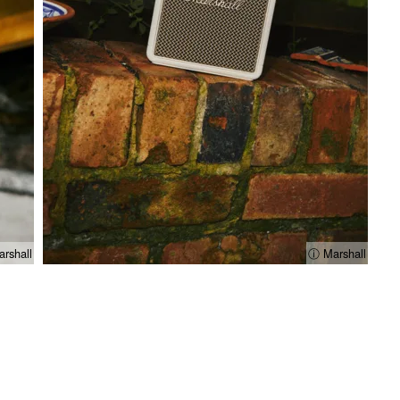
rshall
ⓘ Marshall