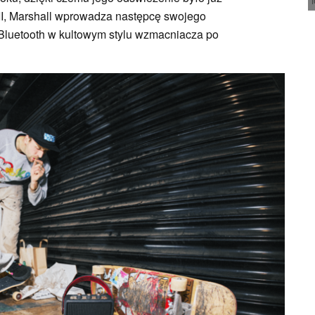
II, Marshall wprowadza następcę swojego
Bluetooth w kultowym stylu wzmacniacza po