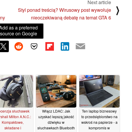
Next article
⟩
Styl ponad treścią? Wirusowy post wywołuje
any
nieoczekiwaną debatę na temat GTA 6
Add as a preferred
source on Google
cenzja słuchawek
Włącz LDAC: Jak
Ten laptop biznesowy
shall Milton A.N.C.:
uzyskać lepszą jakość
to przedsiębiorstwo na
Kompaktowe,
dźwięku w
wskroś na papierze - a
składane i
słuchawkach Bluetooth
kompromis w