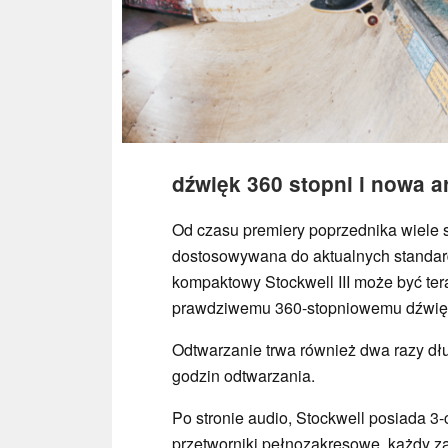
dźwięk 360 stopni i nowa a
Od czasu premiery poprzednika wiele się
dostosowywana do aktualnych standard
kompaktowy Stockwell III może być tera
prawdziwemu 360-stopniowemu dźwię
Odtwarzanie trwa również dwa razy dłu
godzin odtwarzania.
Po stronie audio, Stockwell posiada 3
przetworniki pełnozakresowe, każdy z