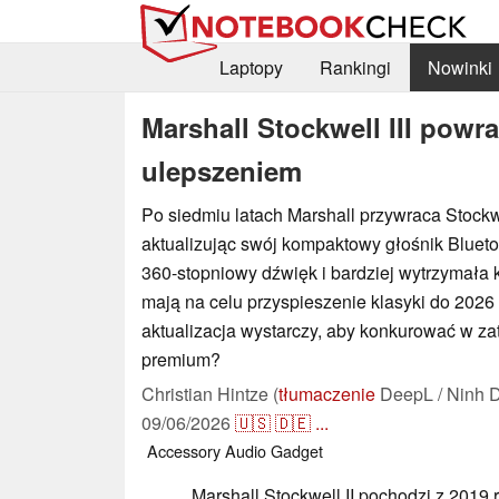
Laptopy
Rankingi
Nowinki
Marshall Stockwell III powr
ulepszeniem
Po siedmiu latach Marshall przywraca Stockwel
aktualizując swój kompaktowy głośnik Blueto
360-stopniowy dźwięk i bardziej wytrzymała 
mają na celu przyspieszenie klasyki do 2026 
aktualizacja wystarczy, aby konkurować w 
premium?
Christian Hintze (
tłumaczenie
DeepL / Ninh 
09/06/2026
🇺🇸
🇩🇪
...
Accessory
Audio
Gadget
Marshall Stockwell II pochodzi z 2019 