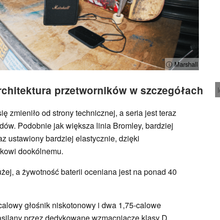
ⓘ Marshall
rchitektura przetworników w szczegółach
 zmieniło od strony technicznej, a seria jest teraz
ów. Podobnie jak większa linia Bromley, bardziej
z ustawiony bardziej elastycznie, dzięki
kowi dookólnemu.
żej, a żywotność baterii oceniana jest na ponad 40
-calowy głośnik niskotonowy i dwa 1,75-calowe
asilany przez dedykowane wzmacniacze klasy D.