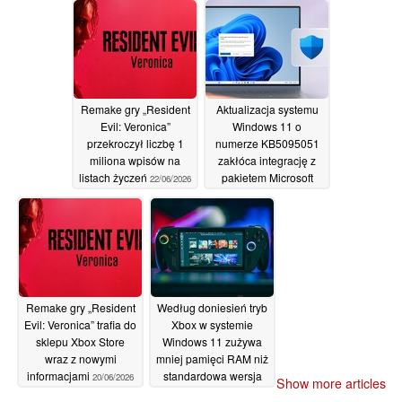
określonego punktu w
czasie
26/06/2026
Remake gry „Resident
Aktualizacja systemu
Evil: Veronica”
Windows 11 o
przekroczył liczbę 1
numerze KB5095051
miliona wpisów na
zakłóca integrację z
listach życzeń
pakietem Microsoft
22/06/2026
Office
20/06/2026
Remake gry „Resident
Według doniesień tryb
Evil: Veronica” trafia do
Xbox w systemie
sklepu Xbox Store
Windows 11 zużywa
wraz z nowymi
mniej pamięci RAM niż
informacjami
standardowa wersja
20/06/2026
Show more articles
systemu Windows 11,