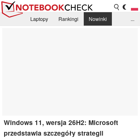
Laptopy
Rankingi
Nowinki
...
Biblioteka
Info
Szukajka recenzji
Windows 11, wersja 26H2: Microsoft
przedstawia szczegóły strategii