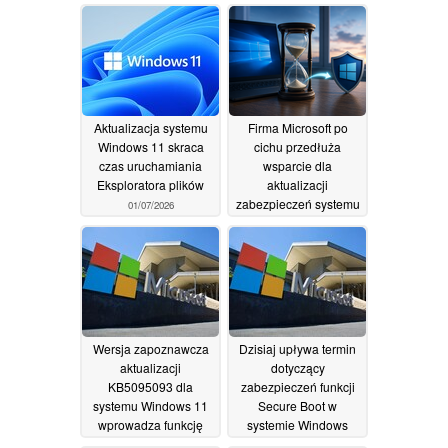
GB pamięci RAM
28/07/2026
01/08/2026
Aktualizacja systemu
Firma Microsoft po
Windows 11 skraca
cichu przedłuża
czas uruchamiania
wsparcie dla
Eksploratora plików
aktualizacji
zabezpieczeń systemu
01/07/2026
Windows 10 do 2027
roku
28/06/2026
Wersja zapoznawcza
Dzisiaj upływa termin
aktualizacji
dotyczący
KB5095093 dla
zabezpieczeń funkcji
systemu Windows 11
Secure Boot w
wprowadza funkcję
systemie Windows
przywracania do
24/06/2026