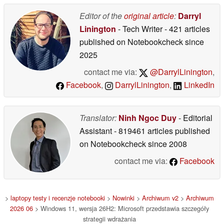
jednak nie przekłada
się to na lepszą
Editor of the
original article
:
Darryl
wydajność w grach
Linington
- Tech Writer
- 421 articles
16/06/2026
published on Notebookcheck
since
2025
contact me via:
@DarrylLinington
,
Facebook
,
DarrylLinington
,
LinkedIn
Translator:
Ninh Ngoc Duy
- Editorial
Assistant
- 819461 articles published
on Notebookcheck
since 2008
contact me via:
Facebook
>
laptopy testy i recenzje notebooki
>
Nowinki
>
Archiwum v2
>
Archiwum
2026 06
> Windows 11, wersja 26H2: Microsoft przedstawia szczegóły
strategii wdrażania