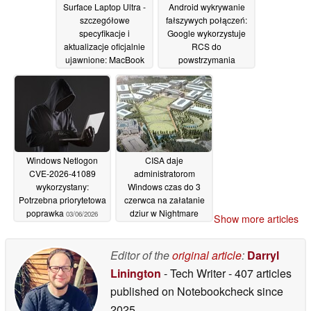
Surface Laptop Ultra -
Android wykrywanie
szczegółowe
fałszywych połączeń:
specyfikacje i
Google wykorzystuje
aktualizacje oficjalnie
RCS do
ujawnione: MacBook
powstrzymania
Pro z Windows 11?
oszustw AI
03/06/2026
04/06/2026
Windows Netlogon
CISA daje
CVE-2026-41089
administratorom
wykorzystany:
Windows czas do 3
Potrzebna priorytetowa
czerwca na załatanie
poprawka
dziur w Nightmare
03/06/2026
Show more articles
Eclipse Defender
01/06/2026
Editor of the
original article
:
Darryl
Linington
- Tech Writer
- 407 articles
published on Notebookcheck
since
2025