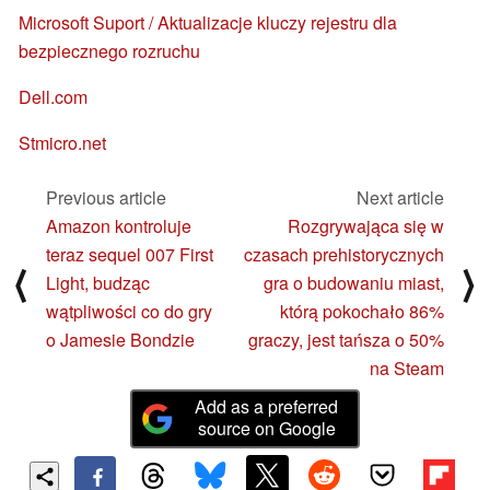
Microsoft Suport / Aktualizacje kluczy rejestru dla
bezpiecznego rozruchu
Dell.com
Stmicro.net
Previous article
Next article
Amazon kontroluje
Rozgrywająca się w
teraz sequel 007 First
czasach prehistorycznych
⟨
⟩
Light, budząc
gra o budowaniu miast,
wątpliwości co do gry
którą pokochało 86%
o Jamesie Bondzie
graczy, jest tańsza o 50%
na Steam
Add as a preferred
source on Google