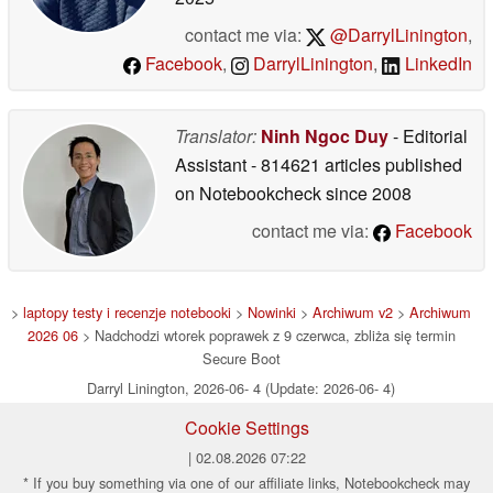
contact me via:
@DarrylLinington
,
Facebook
,
DarrylLinington
,
LinkedIn
Translator:
Ninh Ngoc Duy
- Editorial
Assistant
- 814621 articles published
on Notebookcheck
since 2008
contact me via:
Facebook
>
laptopy testy i recenzje notebooki
>
Nowinki
>
Archiwum v2
>
Archiwum
2026 06
> Nadchodzi wtorek poprawek z 9 czerwca, zbliża się termin
Secure Boot
Darryl Linington, 2026-06- 4 (Update: 2026-06- 4)
Cookie Settings
| 02.08.2026 07:22
* If you buy something via one of our affiliate links, Notebookcheck may