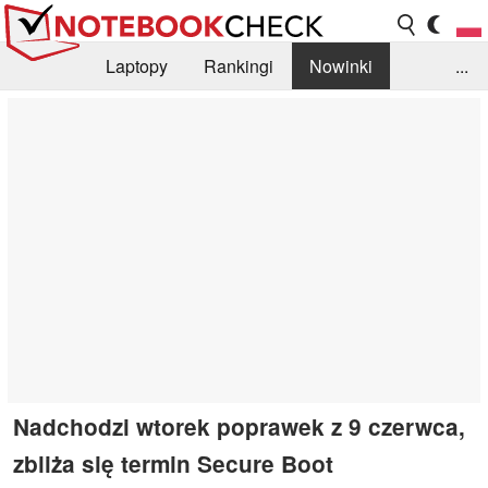
Laptopy
Rankingi
Nowinki
...
Biblioteka
Info
Szukajka recenzji
Nadchodzi wtorek poprawek z 9 czerwca,
zbliża się termin Secure Boot