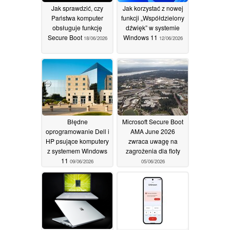
Jak sprawdzić, czy
Jak korzystać z nowej
Państwa komputer
funkcji „Współdzielony
obsługuje funkcję
dźwięk” w systemie
Secure Boot
Windows 11
18/06/2026
12/06/2026
Błędne
Microsoft Secure Boot
oprogramowanie Dell i
AMA June 2026
HP psujące komputery
zwraca uwagę na
z systemem Windows
zagrożenia dla floty
11
09/06/2026
05/06/2026