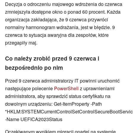
Decyzja o odroczeniu majowego wdrożenia do czerwca
zmniejszyła dostępne okno o ponad 60 procent. Każda
organizacja zakładająca, że 9 czerwca przywróci
normalny harmonogram wdrażania, jest w błędzie. 9
czerwca to sytuacja awaryjna dla zespołów, które
przegapiły maj.
Co należy zrobić przed 9 czerwca i
bezpośrednio po nim
Przed 9 czerwca administratorzy IT powinni uruchomić
następujące polecenie
PowerShell
z uprawnieniami
administratora, aby sprawdzić status certyfikatu na
dowolnym urządzeniu: Get-ItemProperty -Path
"HKLM:SYSTEMCurrentControlSetControlSecureBootServic
-Name UEFICA2023Status
Oczekiwanym wynikiem migracji opartej na systemie