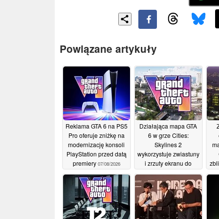
Powiązane artykuły
Reklama GTA 6 na PS5
Działająca mapa GTA
Pro oferuje zniżkę na
6 w grze Cities:
modernizację konsoli
Skylines 2
ma
PlayStation przed datą
wykorzystuje zwiastuny
premiery
i zrzuty ekranu do
zbl
07/08/2026
odtworzenia Vice City
mo
in
04/08/2026
r