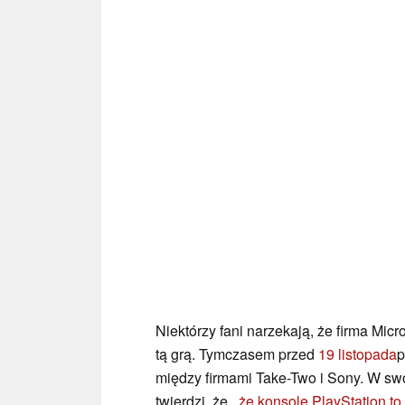
Niektórzy fani narzekają, że firma Mic
tą grą. Tymczasem przed
19 listopada
p
między firmami Take-Two i Sony. W swo
twierdzi, że
, że konsole PlayStation t