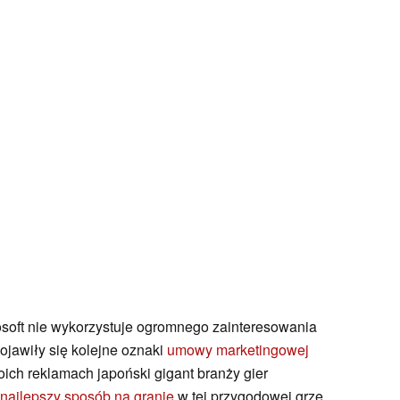
rosoft nie wykorzystuje ogromnego zainteresowania
ojawiły się kolejne oznaki
umowy marketingowej
ich reklamach japoński gigant branży gier
o najlepszy sposób na granie
w tej przygodowej grze