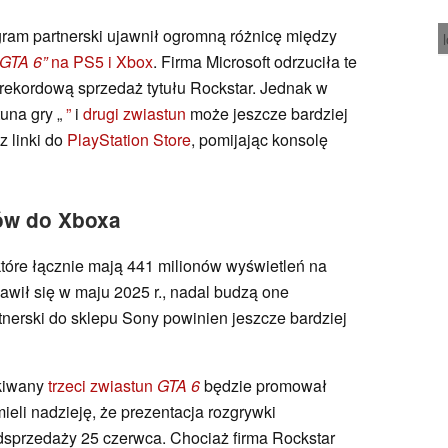
gram partnerski ujawnił ogromną różnicę między
„GTA 6”
na PS5 i Xbox
. Firma Microsoft odrzuciła te
 rekordową sprzedaż tytułu Rockstar. Jednak w
tuna gry „
”
i
drugi zwiastun
może jeszcze bardziej
z linki do
PlayStation Store
, pomijając konsolę
ków do Xboxa
tóre łącznie mają 441 milionów wyświetleń na
awił się w maju 2025 r., nadal budzą one
tnerski do sklepu Sony powinien jeszcze bardziej
ekiwany
trzeci zwiastun
GTA 6
będzie promował
 mieli nadzieję, że prezentacja rozgrywki
dsprzedaży 25 czerwca. Chociaż firma Rockstar