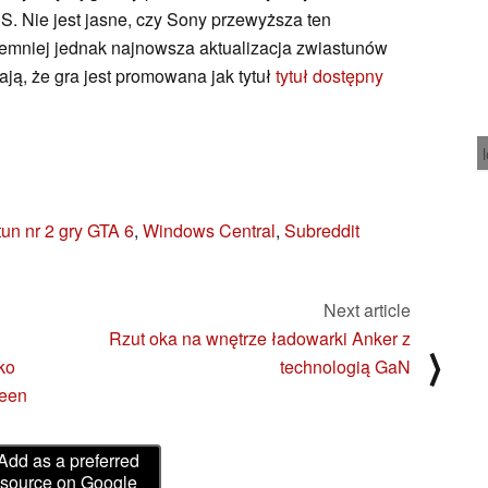
|S. Nie jest jasne, czy Sony przewyższa ten
iemniej jednak najnowsza aktualizacja zwiastunów
ają, że gra jest promowana jak tytuł
tytuł dostępny
un nr 2 gry GTA 6
,
Windows Central
,
Subreddit
Next article
Rzut oka na wnętrze ładowarki Anker z
⟩
ko
technologią GaN
ueen
Add as a preferred
source on Google