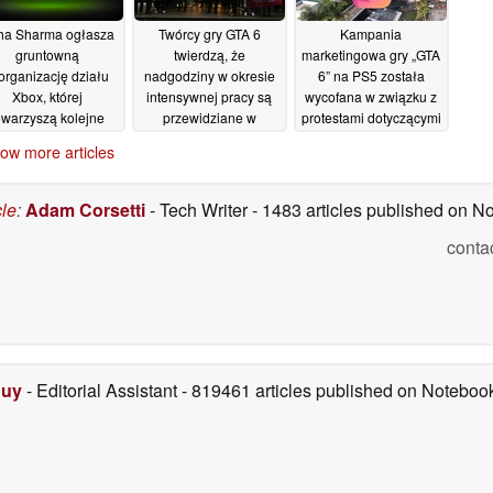
ha Sharma ogłasza
Twórcy gry GTA 6
Kampania
gruntowną
twierdzą, że
marketingowa gry „GTA
organizację działu
nadgodziny w okresie
6” na PS5 została
Xbox, której
intensywnej pracy są
wycofana w związku z
owarzyszą kolejne
przewidziane w
protestami dotyczącymi
wolnienia
umowach zawieranych
zaprzestania przez
07/07/2026
ow more articles
z firmą Rockstar
PlayStation produkcji
gier na nośnikach
06/07/2026
fizycznych
05/07/2026
cle
:
Adam Corsetti
- Tech Writer
- 1483 articles published on 
conta
Duy
- Editorial Assistant
- 819461 articles published on Notebo