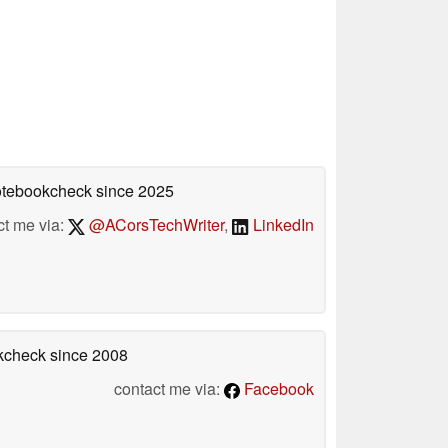
Notebookcheck
since 2025
ct me via:
@ACorsTechWriter
,
LinkedIn
okcheck
since 2008
contact me via:
Facebook