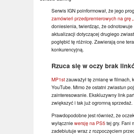
Serwis IGN poinformował, że jego pro
zamówień przedpremierowych na grę
doniesienia, twierdząc, że odnotowuje
aktualizacji dotyczącej drugiego zwias
pogłębić tę różnicę. Zawierają one tera
konkurencyjną.
Rzuca się w oczy brak lin
MP1st
zauważył tę zmianę w filmach, k
YouTube. Mimo że ostatni zwiastun poj
zainteresowanie. Ekskluzywny link par
zwiększyć i tak już ogromną sprzedaż.
Prawdopodobne jest również, że ocz
wyłącznie
wersję na PS5
tej gry. Fani
zadebiutuje wraz z rozpoczęciem prze