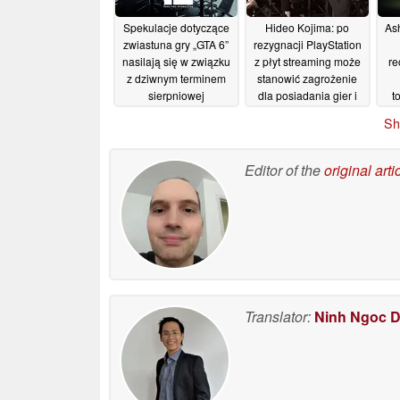
Spekulacje dotyczące
Hideo Kojima: po
As
zwiastuna gry „GTA 6”
rezygnacji PlayStation
nasilają się w związku
z płyt streaming może
re
z dziwnym terminem
stanowić zagrożenie
sierpniowej
dla posiadania gier i
t
telekonferencji
filmów
z
07/07/2026
Sh
dotyczącej wyników
finansowych firmy
Take-Two
10/07/2026
Editor of the
original arti
Translator:
Ninh Ngoc 