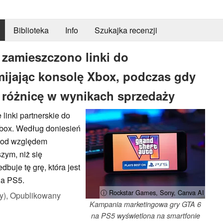
Biblioteka
Info
Szukajka recenzji
zamieszczono linki do
ijając konsolę Xbox, podczas gdy
e różnicę w wynikach sprzedaży
 linki partnerskie do
 Xbox. Według doniesień
y pod względem
zym, niż się
dbuje tę grę, która jest
na PS5.
ⓘ Rockstar Games, Sony, Canva AI
y),
Opublikowany
Kampania marketingowa gry GTA 6
na PS5 wyświetlona na smartfonie