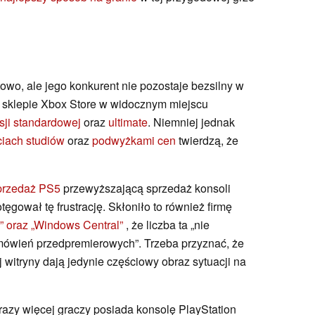
towo, ale jego konkurent nie pozostaje bezsilny w
 sklepie Xbox Store w widocznym miejscu
sji standardowej
oraz
ultimate
. Niemniej jednak
ciach studiów
oraz
podwyżkami cen
twierdzą, że
przedaż PS5
przewyższającą sprzedaż konsoli
ęgował tę frustrację. Skłoniło to również firmę
” oraz „Windows Central”
, że liczba ta
„nie
mówień przedpremierowych”. Trzeba przyznać, że
 witryny dają jedynie częściowy obraz sytuacji na
 razy więcej graczy posiada konsolę PlayStation