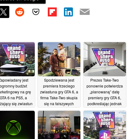
Zapowiadany jest
Spodziewana jest
Prezes Take-Two
ogromny budżet
premiera trzeciego
ponownie potwierdza
rketingowy na grę
zwiastuna gry GTA 6, a
„planowaną” datę
GTA 6 na PS5, a
firma Take-Two skupia
premiery gry GTA 6,
iżający się zwiastun
się na fałszywych
podkreślając jednak
że zapoczątkować
przeciekach
wysoką sprzedaż tytułu
tensywną kampanię
generowanych przez
GTA Online
18/07/2026
eklamową
sztuczną inteligencję
01/08/2026
25/07/2026