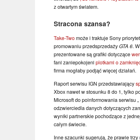
z otwartym światem.
Stracona szansa?
Take-Two
może i traktuje Sony prioryte
promowaniu przedsprzedaży
GTA 6
. W
prezentowane są grafiki dotyczące
wer
fani zaniepokojeni
plotkami o zamknię
firma mogłaby podjąć więcej działań.
Raport serwisu IGN przedstawiający
s
Xbox nawet w stosunku 8 do 1, tylko pot
Microsoft do poinformowania serwisu „
odzwierciedla danych dotyczących za
wyniki partnerskie pochodzące z jednej
całym świecie.
Inne szacunki sugerują, że prawie trzy