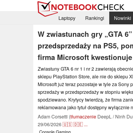
Laptopy
Rankingi
Nowinki
W zwiastunach gry „GTA 6” 
przedsprzedaży na PS5, pom
firma Microsoft kwestionuj
Zwiastuny GTA 6 nr 1 i nr 2 zawierają obecnie
sklepu PlayStation Store, ale nie do sklepu
Microsoft już teraz pozostaje w tyle za Son
sprzedaży w przedsprzedaży w stopniu więks
spodziewano. Krytycy twierdzą, że firma zanie
reklamowana jako tytuł dostępny wyłącznie 
Adam Corsetti (
tłumaczenie
DeepL / Ninh Du
29/06/2026
🇺🇸
🇩🇪
...
Console
Gaming