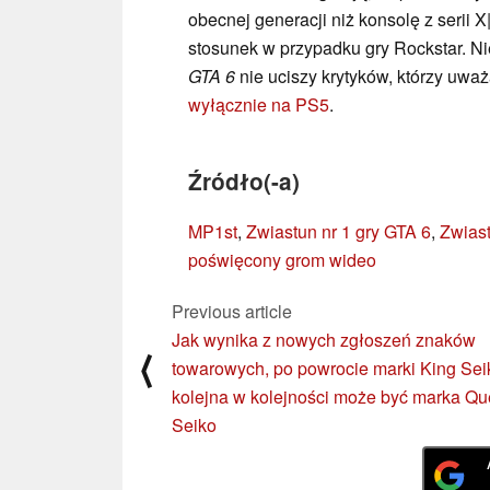
obecnej generacji niż konsolę z serii X
stosunek w przypadku gry Rockstar. N
GTA 6
nie uciszy krytyków, którzy uważ
wyłącznie na PS5
.
Źródło(-a)
MP1st
,
Zwiastun nr 1 gry GTA 6
,
Zwiast
poświęcony grom wideo
Previous article
Jak wynika z nowych zgłoszeń znaków
⟨
towarowych, po powrocie marki King Sei
kolejna w kolejności może być marka Q
Seiko