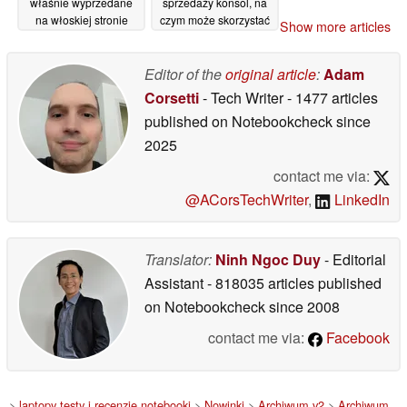
właśnie wyprzedane
sprzedaży konsol, na
na włoskiej stronie
czym może skorzystać
Show more articles
internetowej i nikt z
Switch 2
12/05/2026
Rockstar nie
powiedział ani słowa
Editor of the
original article
:
Adam
18/05/2026
Corsetti
- Tech Writer
- 1477 articles
published on Notebookcheck
since
2025
contact me via:
@ACorsTechWriter
,
LinkedIn
Translator:
Ninh Ngoc Duy
- Editorial
Assistant
- 818035 articles published
on Notebookcheck
since 2008
contact me via:
Facebook
>
laptopy testy i recenzje notebooki
>
Nowinki
>
Archiwum v2
>
Archiwum