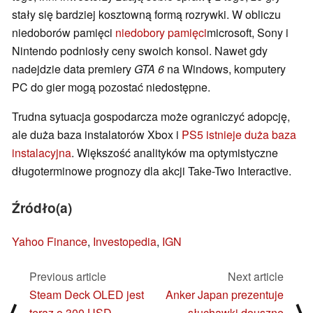
stały się bardziej kosztowną formą rozrywki. W obliczu
niedoborów pamięci
niedobory pamięci
microsoft, Sony i
Nintendo podniosły ceny swoich konsol. Nawet gdy
nadejdzie data premiery
GTA 6
na Windows, komputery
PC do gier mogą pozostać niedostępne.
Trudna sytuacja gospodarcza może ograniczyć adopcję,
ale duża baza instalatorów Xbox i
PS5 istnieje duża baza
instalacyjna
. Większość analityków ma optymistyczne
długoterminowe prognozy dla akcji Take-Two Interactive.
Źródło(a)
Yahoo Finance
,
Investopedia
,
IGN
Previous article
Next article
Steam Deck OLED jest
Anker Japan prezentuje
⟨
⟩
teraz o 300 USD
słuchawki douszne