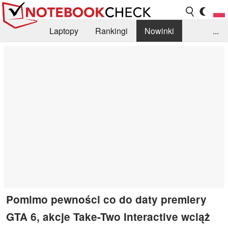
Laptopy
Rankingi
Nowinki
...
Biblioteka
Info
Szukajka recenzji
Pomimo pewności co do daty premiery
GTA 6, akcje Take-Two Interactive wciąż