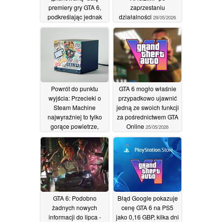
premiery gry GTA 6,
zaprzestaniu
podkreślając jednak
działalności
29/05/2026
wysoką sprzedaż tytułu
GTA Online
18/07/2026
Powrót do punktu
GTA 6 mogło właśnie
wyjścia: Przecieki o
przypadkowo ujawnić
Steam Machine
jedną ze swoich funkcji
najwyraźniej to tylko
za pośrednictwem GTA
gorące powietrze,
Online
25/05/2026
rosną obawy o cenę
28/05/2026
GTA 6: Podobno
Błąd Google pokazuje
żadnych nowych
cenę GTA 6 na PS5
informacji do lipca -
jako 0,16 GBP, kilka dni