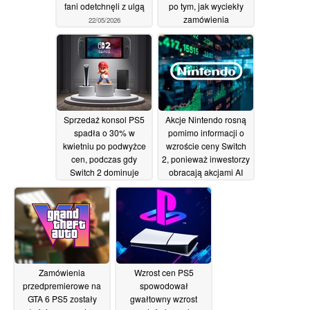
fani odetchnęli z ulgą
po tym, jak wyciekły
zamówienia
22/05/2026
przedpremierowe
21/05/2026
Sprzedaż konsol PS5
Akcje Nintendo rosną
spadła o 30% w
pomimo informacji o
kwietniu po podwyżce
wzroście ceny Switch
cen, podczas gdy
2, ponieważ inwestorzy
Switch 2 dominuje
obracają akcjami AI
20/05/2026
20/05/2026
Zamówienia
Wzrost cen PS5
przedpremierowe na
spowodował
GTA 6 PS5 zostały
gwałtowny wzrost