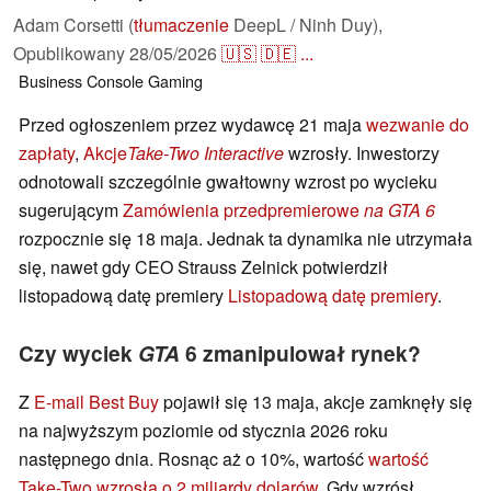
Adam Corsetti (
tłumaczenie
DeepL / Ninh Duy),
Opublikowany
28/05/2026
🇺🇸
🇩🇪
...
Business
Console
Gaming
Przed ogłoszeniem przez wydawcę 21 maja
wezwanie do
zapłaty
,
Akcje
Take-Two Interactive
wzrosły. Inwestorzy
odnotowali szczególnie gwałtowny wzrost po wycieku
sugerującym
Zamówienia przedpremierowe
na GTA 6
rozpocznie się 18 maja. Jednak ta dynamika nie utrzymała
się, nawet gdy CEO Strauss Zelnick potwierdził
listopadową datę premiery
Listopadową datę premiery
.
Czy wyciek
GTA
6 zmanipulował rynek?
Z
E-mail Best Buy
pojawił się 13 maja, akcje zamknęły się
na najwyższym poziomie od stycznia 2026 roku
następnego dnia. Rosnąc aż o 10%, wartość
wartość
Take-Two wzrosła o 2 miliardy dolarów
. Gdy wzrósł