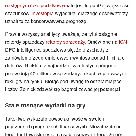
następnym roku podatkowym
ale jest to poniżej większości
szacunków.
Investopia
wyjaśniła, dlaczego obserwatorzy
uznali to za konserwatywną prognozę.
Prawie wszyscy analitycy uważają, że tytuł osiągnie
rekordy sprzedaży
rekordy sprzedaży
. Omówione na
IGN
,
DFC Intelligence spodziewa się, że przychody z
zamówień przedpremierowych wyniosą ponad 1 miliard
dolarów. Niektóre z najbardziej wzniosłych prognoz
przewidują 40 milionów sprzedanych kopii w pierwszym
roku gry na rynku. Biorąc pod uwagę te oszałamiające
liczby, Zelnick zdawał się bagatelizować jej potencjał.
Stale rosnące wydatki na gry
Take-Two wykazało powściągliwość w swoich
poprzednich prognozach finansowych. Niezależnie od
tego, inni inwestorzy zdają sobie sprawę z tego, że gry