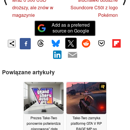
droższy, ale znów w
Soundcore C50i z logo
magazynie
Pokémon
Add as a preferred
source on Google
Powiązane artykuły
Prezes Take-Two
Take-Two zamyka
ponownie potwierdza
platformę GTA V RP
„planowaną” datę
RAGE:MP po