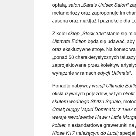
opłatą,
salon
„Sara’s
Unisex Salon”
zap
metamorfozy oraz zaproponuje im chara
Jasona oraz makijaż i paznokcie dla Lu
Z kolei
sklep „Stock 305”
stanie się mi
Ultimate Edition
będą się udawać, aby 
oraz ekskluzywne stroje. Na koniec w
„ponad 50 charakterystycznych tatuaży 
zaprojektowane przez kolektyw artysty
wyłącznie w ramach
edycji Ultimate
”.
Ponadto nabywcy
wersji Ultimate Edit
ekskluzywnych pojazdów, w tym
Grott
skuteru wodnego Shitzu Squalo,
motoc
Crest
;
buggy Vapid Dominator z 1967 
wersje rewolwerów Hawk i Little Morg
kobiet
; niestandardowe grawerunki na
Klose K17 należącym do Lucii;
specjal