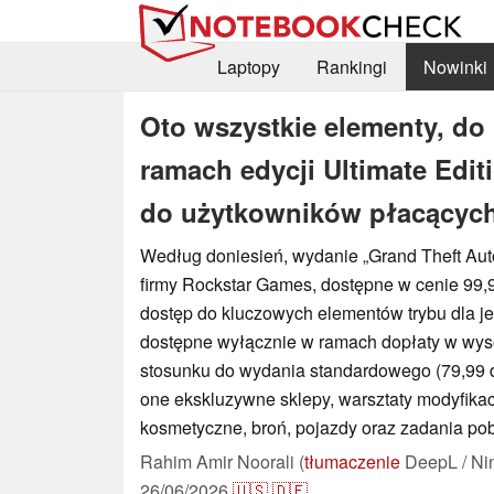
Laptopy
Rankingi
Nowinki
Oto wszystkie elementy, do
ramach edycji Ultimate Edit
do użytkowników płacącyc
Według doniesień, wydanie „Grand Theft Auto
firmy Rockstar Games, dostępne w cenie 99,9
dostęp do kluczowych elementów trybu dla je
dostępne wyłącznie w ramach dopłaty w wys
stosunku do wydania standardowego (79,99 
one ekskluzywne sklepy, warsztaty modyfikac
kosmetyczne, broń, pojazdy oraz zadania po
Rahim Amir Noorali (
tłumaczenie
DeepL / Ni
26/06/2026
🇺🇸
🇩🇪
...