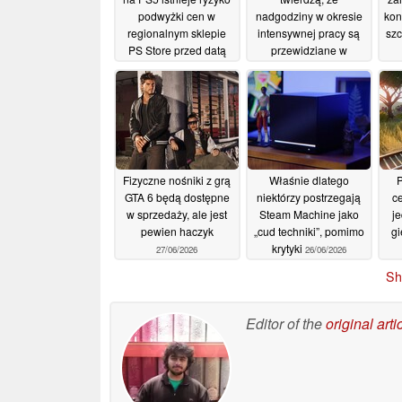
podwyżki cen w
nadgodziny w okresie
kon
regionalnym sklepie
intensywnej pracy są
szc
PS Store przed datą
przewidziane w
premiery, co sprawi, że
umowach zawieranych
wersja fizyczna będzie
z firmą Rockstar
tańsza
19/07/2026
06/07/2026
Fizyczne nośniki z grą
Właśnie dlatego
P
GTA 6 będą dostępne
niektórzy postrzegają
c
w sprzedaży, ale jest
Steam Machine jako
j
pewien haczyk
„cud techniki”, pomimo
gi
krytyki
27/06/2026
26/06/2026
Sh
Editor of the
original arti