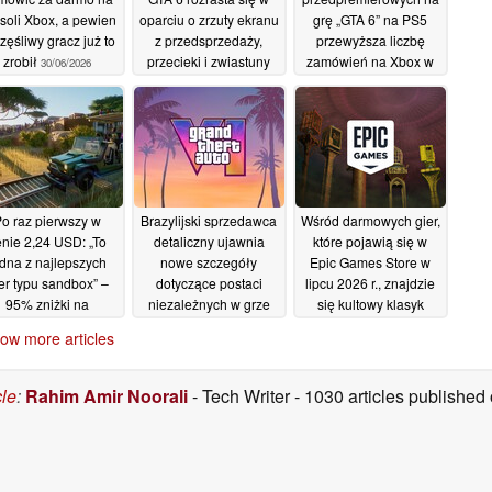
soli Xbox, a pewien
oparciu o zrzuty ekranu
grę „GTA 6” na PS5
zęśliwy gracz już to
z przedsprzedaży,
przewyższa liczbę
zrobił
przecieki i zwiastuny
zamówień na Xbox w
30/06/2026
stosunku 6 do 1, w
29/06/2026
obliczu zbliżającej się
podwyżki cen konsoli
27/06/2026
o raz pierwszy w
Brazylijski sprzedawca
Wśród darmowych gier,
enie 2,24 USD: „To
detaliczny ujawnia
które pojawią się w
edna z najlepszych
nowe szczegóły
Epic Games Store w
er typu sandbox” –
dotyczące postaci
lipcu 2026 r., znajdzie
95% zniżki na
niezależnych w grze
się kultowy klasyk
platformie Steam
GTA 6, systemu
26/06/2026
ow more articles
mediów
26/06/2026
społecznościowych w
grze oraz innych
cle
:
Rahim Amir Noorali
- Tech Writer
- 1030 articles publishe
kwestii
26/06/2026