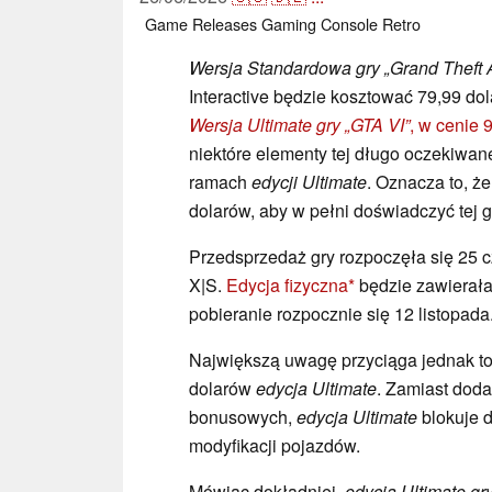
Game Releases
Gaming
Console
Retro
Wersja Standardowa gry
„Grand Theft
Interactive będzie kosztować 79,99 dola
Wersja Ultimate gry „GTA VI”
, w cenie 
niektóre elementy tej długo oczekiwan
ramach
edycji Ultimate
. Oznacza to, że
dolarów, aby w pełni doświadczyć tej g
Przedsprzedaż gry rozpoczęła się 25 c
X|S.
Edycja fizyczna
będzie zawierała
pobieranie rozpocznie się 12 listopada
Największą uwagę przyciąga jednak to, 
dolarów
edycja Ultimate
. Zamiast dod
bonusowych,
edycja Ultimate
blokuje d
modyfikacji pojazdów.
Mówiąc dokładniej,
edycja Ultimate gr