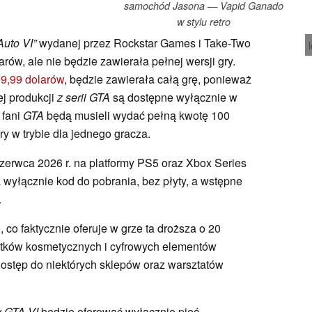
samochód Jasona — Vapid Ganado
w stylu retro
Auto VI”
wydanej przez Rockstar Games i Take-Two
rów, ale nie będzie zawierała pełnej wersji gry.
99,99 dolarów
, będzie zawierała całą grę, ponieważ
ej produkcji
z serii GTA
są dostępne wyłącznie w
 fani
GTA
będą musieli wydać pełną kwotę 100
ry w trybie dla jednego gracza.
zerwca 2026 r. na platformy PS5 oraz Xbox Series
 wyłącznie kod do pobrania, bez płyty, a wstępne
.
co faktycznie oferuje w grze ta droższa o 20
atków kosmetycznych i cyfrowych elementów
ostęp do niektórych sklepów oraz warsztatów
y GTA VI
będzie oferować wyłącznie pięć