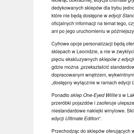
dedykowanych sklepów dla trybu jedn
które nie będą dostępne w
edycji Stan
oficjalnych informacji na temat tego, 
ani po jego uruchomieniu w późniejszym
Cyfrowe opcje personalizacji będą of
sklepach w Leonidzie, a nie w zwykłyc
pięciu ekskluzywnych
sklepów z edycji
gdzie można „przekształcić standardow
dopracowanym wnętrzem, wykwintnymi fel
„dostępny wyłącznie w ramach edycji
U
Ponadto
sklep One-Eyed Willie’s
w Lak
przeróbki pojazdów i zaoferuje ulepsze
niestandardowe naklejki winylowe. Skl
edycji
Ultimate
Edition
”.
Przechodząc do sklepów oferujących w