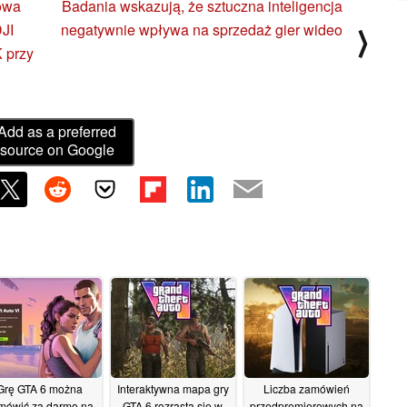
owa
Badania wskazują, że sztuczna inteligencja
DJI
negatywnie wpływa na sprzedaż gier wideo
⟩
K przy
Add as a preferred
source on Google
Grę GTA 6 można
Interaktywna mapa gry
Liczba zamówień
mówić za darmo na
GTA 6 rozrasta się w
przedpremierowych na