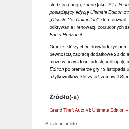
siedzibą gangu
,
znane jako
„PTT Young
posiadający edycję Ultimate Edition
ot
„Classic Car Collection”
, które pozwol
odkrywania i renowacji porzuconych 
Forza Horizon 6.
Gracze, którzy chcą doświadczyć pełne
pewnością zapłacą dodatkowe 20 dol
może w przyszłości udostępnić opcję ak
Edition
po premierze gry 19 listopada 20
użytkowników, którzy już zamówili Sta
Źródło(-a)
Grand Theft Auto VI: Ultimate Edition
Previous article