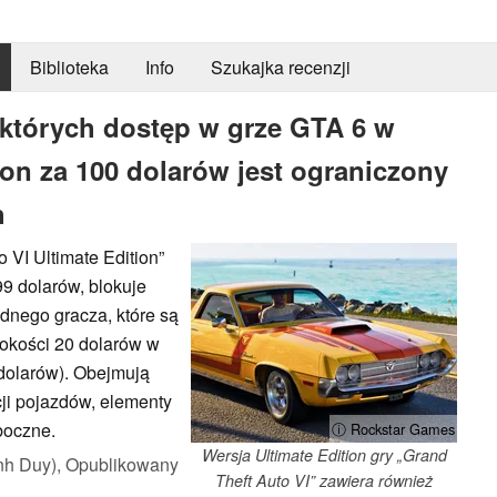
Biblioteka
Info
Szukajka recenzji
 których dostęp w grze GTA 6 w
ion za 100 dolarów jest ograniczony
h
 VI Ultimate Edition”
9 dolarów, blokuje
dnego gracza, które są
okości 20 dolarów w
dolarów). Obejmują
ji pojazdów, elementy
boczne.
ⓘ Rockstar Games
Wersja Ultimate Edition gry „Grand
nh Duy),
Opublikowany
Theft Auto VI” zawiera również