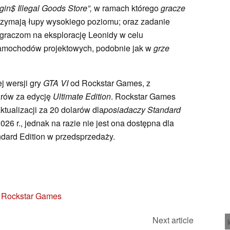
in$ Illegal Goods Store”,
w ramach którego
gracze
rzymają łupy wysokiego poziomu; oraz zadanie
i graczom na eksplorację Leonidy w celu
samochodów projektowych, podobnie jak w
grze
j wersji gry
GTA VI
od Rockstar Games, z
arów za edycję
Ultimate Edition
. Rockstar Games
tualizacji za 20 dolarów dla
posiadaczy Standard
26 r., jednak na razie nie jest ona dostępna dla
ndard Edition w przedsprzedaży.
 – Rockstar Games
Next article