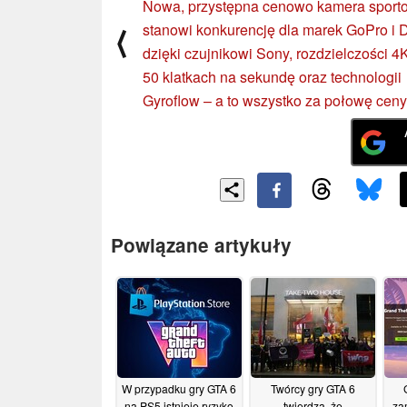
Nowa, przystępna cenowo kamera sport
stanowi konkurencję dla marek GoPro i 
⟨
dzięki czujnikowi Sony, rozdzielczości 4
50 klatkach na sekundę oraz technologii
Gyroflow – a to wszystko za połowę ceny
Powiązane artykuły
W przypadku gry GTA 6
Twórcy gry GTA 6
na PS5 istnieje ryzyko
twierdzą, że
za