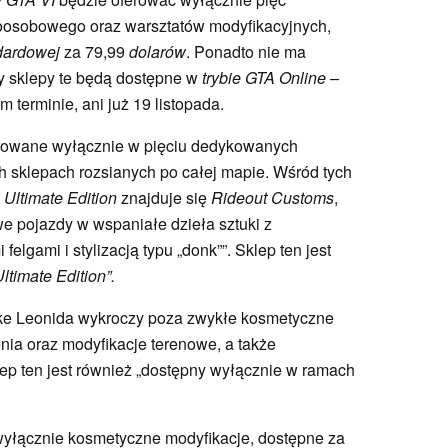
oosobowego oraz warsztatów modyfikacyjnych,
dardowej
za 79,99
dolarów
. Ponadto nie ma
czy sklepy te będą dostępne w
trybie GTA Online –
 terminie, ani już 19 listopada.
erowane wyłącznie w pięciu dedykowanych
h sklepach rozsianych po całej mapie. Wśród tych
 Ultimate Edition
znajduje się
Rideout Customs
,
e pojazdy w wspaniałe dzieła sztuki z
gami i stylizacją typu „donk””. Sklep ten jest
ltimate Edition”.
e Leonida wykroczy poza zwykłe kosmetyczne
nia oraz modyfikacje terenowe, a także
ep ten jest również „dostępny wyłącznie w ramach
yłącznie kosmetyczne modyfikacje, dostępne za