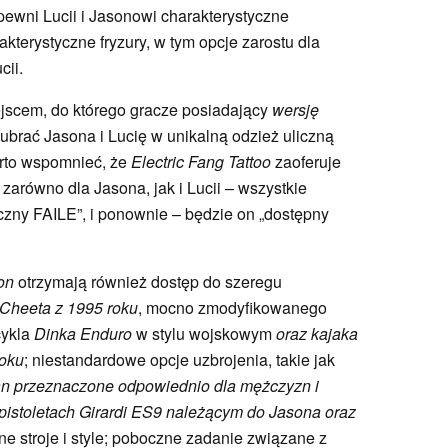
ewni Lucii i Jasonowi charakterystyczne
kterystyczne fryzury, w tym opcje zarostu dla
cii.
ejscem, do którego gracze posiadający
wersję
ubrać Jasona i Lucię w unikalną odzież uliczną
arto wspomnieć, że
Electric Fang
Tattoo
zaoferuje
zarówno dla Jasona, jak i Lucii – wszystkie
czny FAILE”, i ponownie – będzie on „dostępny
ion
otrzymają również dostęp do szeregu
i Cheeta z 1995 roku
, mocno zmodyfikowanego
ykla
Dinka Enduro
w stylu wojskowym
oraz kajaka
roku
; niestandardowe opcje uzbrojenia, takie jak
an przeznaczone odpowiednio dla mężczyzn i
pistoletach Girardi ES9 należącym do Jasona oraz
ne stroje i style; poboczne zadanie związane z