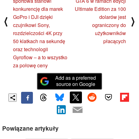
sportowa stanowi
GTA 6 w ramach edycji
konkurencję dla marek
Ultimate Edition za 100
GoPro i DJI dzięki
dolarów jest
⟨
⟩
czujnikowi Sony,
ograniczony do
rozdzielczości 4K przy
użytkowników
50 klatkach na sekundę
płacących
oraz technologii
Gyroflow – a to wszystko
za połowę ceny
Add as a preferred
source on Google
Powiązane artykuły