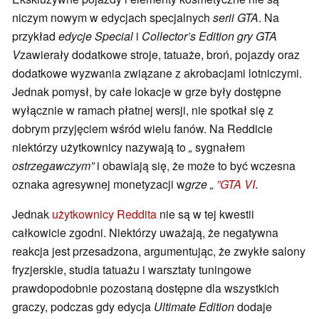
niczym nowym w edycjach specjalnych
serii GTA
. Na
przykład
edycje
Special
i
Collector’s Edition
gry GTA
V
zawierały dodatkowe stroje, tatuaże, broń, pojazdy oraz
dodatkowe wyzwania związane z akrobacjami lotniczymi.
Jednak pomysł, by całe lokacje w grze były dostępne
wyłącznie w ramach płatnej wersji, nie spotkał się z
dobrym przyjęciem wśród wielu fanów. Na Reddicie
niektórzy użytkownicy nazywają to
„
sygnałem
ostrzegawczym”
i obawiają się, że może to być wczesna
oznaka agresywnej monetyzacji w
grze „
”
GTA VI
.
Jednak
użytkownicy Reddita
nie są w tej kwestii
całkowicie zgodni. Niektórzy uważają, że negatywna
reakcja jest przesadzona, argumentując, że zwykłe salony
fryzjerskie, studia tatuażu i warsztaty tuningowe
prawdopodobnie pozostaną dostępne dla wszystkich
graczy, podczas gdy edycja
Ultimate Edition
dodaje