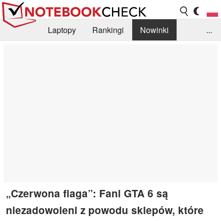
Laptopy
Rankingi
Nowinki
...
Biblioteka
Info
Szukajka recenzji
„Czerwona flaga”: Fani GTA 6 są
niezadowoleni z powodu sklepów, które