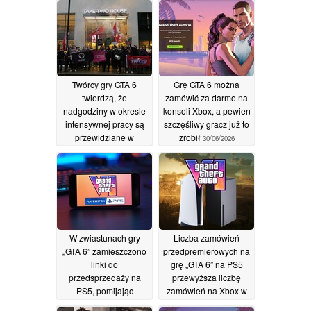
Twórcy gry GTA 6
Grę GTA 6 można
twierdzą, że
zamówić za darmo na
nadgodziny w okresie
konsoli Xbox, a pewien
intensywnej pracy są
szczęśliwy gracz już to
przewidziane w
zrobił
30/06/2026
umowach zawieranych
z firmą Rockstar
06/07/2026
W zwiastunach gry
Liczba zamówień
„GTA 6” zamieszczono
przedpremierowych na
linki do
grę „GTA 6” na PS5
przedsprzedaży na
przewyższa liczbę
PS5, pomijając
zamówień na Xbox w
konsolę Xbox, podczas
stosunku 6 do 1, w