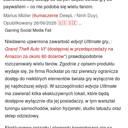
paywallem – co nie podoba się wielu fanom.
Marius Müller (
tłumaczenie
DeepL / Ninh Duy),
Opublikowany
26/06/2026
🇺🇸
🇩🇪
...
Gaming
Social Media
Fail
Niedawno ujawniona zawartość
edycji Ultimate
gry
„
:
Grand Theft Auto VI”
(
dostępnej w przedsprzedaży na
Amazon za około 80 dolarów
) prawdopodobnie
rozczarowały wielu fanów. Zgodnie z opisem produktu
wydaje się, że firma Rockstar po raz pierwszy ogranicza
dostęp do niektórych elementów świata gry wyłącznie do
jej najdroższej edycji. W szczególności
edycja Ultimate
ma zawierać kilka ekskluzywnych lokali, które będą
dostępne wyłącznie dla jej posiadaczy, w tym warsztat
tuningu samochodów, salon fryzjerski, studio tatuażu oraz
sklep odzieżowy.
Ekskluzywne pojazdy i elementy kosmetyczne nie są