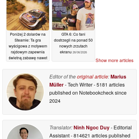
„GTA Online”
przypominającą
26/06/2026
podejście stosowane w
przypadku gier
dostępnych wyłącznie
na PS5
26/06/2026
Poniżej 2 dolarów na
GTA 6: Co fani
Steamie: Ta gra
dostrzegli na ponad 50
wyścigowa z motywem
nowych zrzutach
rajdowym zapewnia
ekranu
26/06/2026
świetną zabawę nawet
Show more articles
bez kierownicy
26/06/2026
Editor of the
original article
:
Marius
Müller
- Tech Writer
- 5181 articles
published on Notebookcheck
since
2024
Translator:
Ninh Ngoc Duy
- Editorial
Assistant
- 814621 articles published