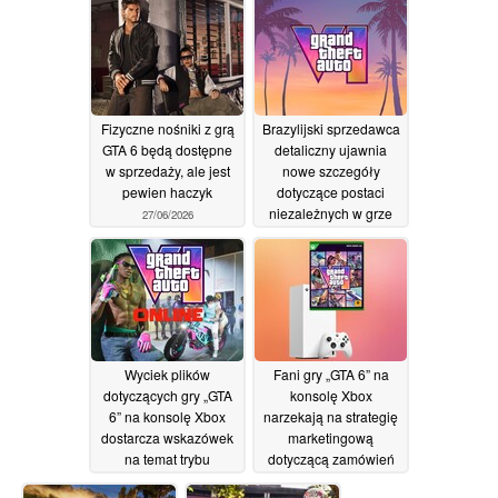
gdy firma Microsoft
obliczu zbliżającej się
kwestionuje różnicę w
podwyżki cen konsoli
wynikach sprzedaży
27/06/2026
29/06/2026
Fizyczne nośniki z grą
Brazylijski sprzedawca
GTA 6 będą dostępne
detaliczny ujawnia
w sprzedaży, ale jest
nowe szczegóły
pewien haczyk
dotyczące postaci
niezależnych w grze
27/06/2026
GTA 6, systemu
mediów
społecznościowych w
grze oraz innych
kwestii
26/06/2026
Wyciek plików
Fani gry „GTA 6” na
dotyczących gry „GTA
konsolę Xbox
6” na konsolę Xbox
narzekają na strategię
dostarcza wskazówek
marketingową
na temat trybu
dotyczącą zamówień
wieloosobowego w
przedpremierowych,