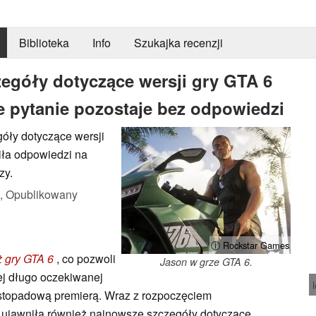
Biblioteka
Info
Szukajka recenzji
egóły dotyczące wersji gry GTA 6
e pytanie pozostaje bez odpowiedzi
óły dotyczące wersji
liła odpowiedzi na
zy.
,
Opublikowany
ⓘ Rockstar Games
ż gry GTA 6
, co pozwoli
Jason w grze GTA 6.
ej długo oczekiwanej
 listopadową premierą. Wraz z rozpoczęciem
 ujawniła również najnowsze szczegóły dotyczące