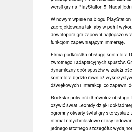
wersji gry na PlayStation 5. Nadal jedna
W nowym wpisie na blogu PlayStation f
zaprojektowana tak, aby w pełni wyko
dewelopera gra zapewni najlepsze wraż
funkcjom zapewniającym immersję.
Firma podkreśliła obsługę kontrolera
zwrotnego i adaptacyjnych spustów. 
dynamiczny opór spustów w zależności
kontrolera będzie również wykorzystyw
dźwiękowych i interakcji, co zapewni 
Rockstar potwierdził również obsługę
ożywić świat Leonidy dzięki dokładni
ogromny otwarty świat gry skorzysta z
niemal natychmiastowe czasy ładowani
jednego istotnego szczegółu: wydajnoś