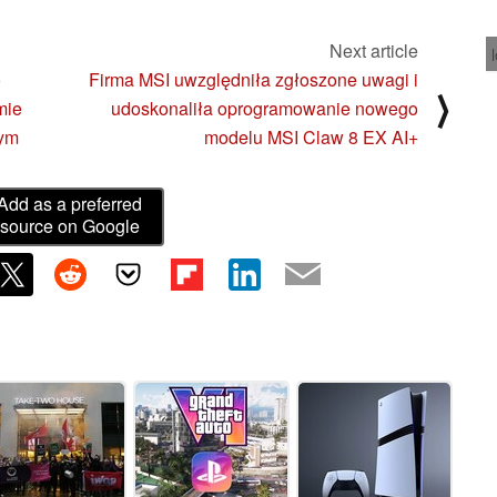
Next article
o
Firma MSI uwzględniła zgłoszone uwagi i
⟩
mie
udoskonaliła oprogramowanie nowego
cym
modelu MSI Claw 8 EX AI+
Add as a preferred
source on Google