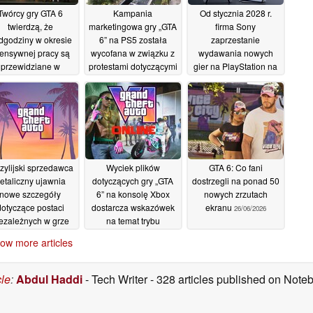
Twórcy gry GTA 6
Kampania
Od stycznia 2028 r.
twierdzą, że
marketingowa gry „GTA
firma Sony
dgodziny w okresie
6” na PS5 została
zaprzestanie
tensywnej pracy są
wycofana w związku z
wydawania nowych
przewidziane w
protestami dotyczącymi
gier na PlayStation na
owach zawieranych
zaprzestania przez
nośnikach fizycznych
z firmą Rockstar
PlayStation produkcji
02/07/2026
gier na nośnikach
06/07/2026
fizycznych
05/07/2026
zylijski sprzedawca
Wyciek plików
GTA 6: Co fani
etaliczny ujawnia
dotyczących gry „GTA
dostrzegli na ponad 50
nowe szczegóły
6” na konsolę Xbox
nowych zrzutach
dotyczące postaci
dostarcza wskazówek
ekranu
26/06/2026
ezależnych w grze
na temat trybu
GTA 6, systemu
wieloosobowego w
ow more articles
mediów
„GTA Online”
26/06/2026
ołecznościowych w
grze oraz innych
cle
:
Abdul Haddi
- Tech Writer
- 328 articles published on Not
kwestii
26/06/2026