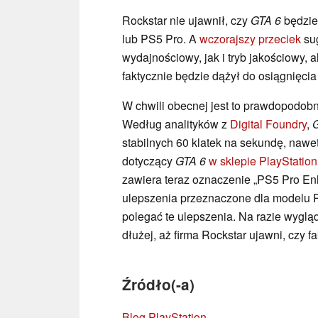
Rockstar nie ujawnił, czy
GTA 6
będzie
lub PS5 Pro. A
wczorajszy przeciek
sug
wydajnościowy, jak i tryb jakościowy, 
faktycznie będzie dążył do osiągnięcia
W chwili obecnej jest to prawdopodobni
Według analityków z
Digital Foundry
,
stabilnych 60 klatek na sekundę, nawe
dotyczący
GTA 6
w sklepie PlayStation
zawiera teraz oznaczenie „PS5 Pro Enh
ulepszenia przeznaczone dla modelu P
polegać te ulepszenia. Na razie wyglą
dłużej, aż firma Rockstar ujawni, czy 
Źródło(-a)
Blog PlayStation