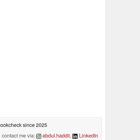
ebookcheck
since 2025
contact me via:
abdul.haddii
,
LinkedIn