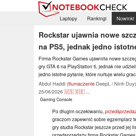
Laptopy
Rankingi
Nowinki
Rockstar ujawnia nowe szcz
na PS5, jednak jedno istotn
Firma Rockstar Games ujawniła nowe szczeg
gry GTA 6 na PlayStation 5, jednak nie udzie
jedno istotne pytanie, które nurtuje wielu grac
Abdul Haddi (
tłumaczenie
DeepL / Ninh Duy)
25/06/2026
🇺🇸
🇩🇪
...
Gaming
Console
Po długim oczekiwaniu,
przedsprzeda
graczom zapewnić sobie egzemplarz t
gry studia Rockstar jeszcze przed jej
przedsprzedaży firma Rockstar Games