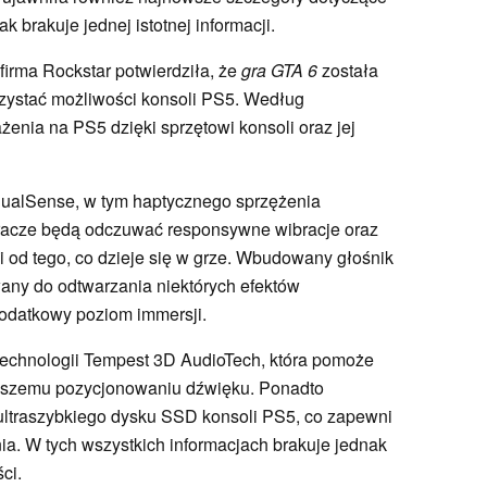
k brakuje jednej istotnej informacji.
irma Rockstar potwierdziła, że
gra GTA 6
została
rzystać możliwości konsoli PS5. Według
enia na PS5 dzięki sprzętowi konsoli oraz jej
 DualSense, w tym haptycznego sprzężenia
Gracze będą odczuwać responsywne wibracje oraz
 od tego, co dzieje się w grze. Wbudowany głośnik
any do odtwarzania niektórych efektów
dodatkowy poziom immersji.
 technologii Tempest 3D AudioTech, która pomoże
ejszemu pozycjonowaniu dźwięku. Ponadto
 ultraszybkiego dysku SSD konsoli PS5, co zapewni
a. W tych wszystkich informacjach brakuje jednak
ci.