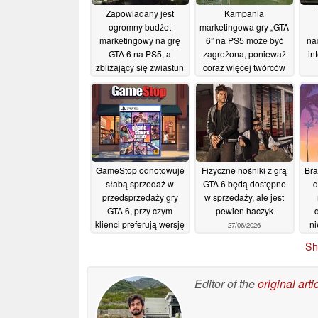
Zapowiadany jest
Kampania
ogromny budżet
marketingowa gry „GTA
marketingowy na grę
6” na PS5 może być
na
GTA 6 na PS5, a
zagrożona, ponieważ
in
zbliżający się zwiastun
coraz więcej twórców
może zapoczątkować
skarży się na
um
intensywną kampanię
negatywne reakcje ze
reklamową
strony PlayStation
01/08/2026
17/07/2026
GameStop odnotowuje
Fizyczne nośniki z grą
Bra
słabą sprzedaż w
GTA 6 będą dostępne
d
przedsprzedaży gry
w sprzedaży, ale jest
GTA 6, przy czym
pewien haczyk
klienci preferują wersję
ni
27/06/2026
Ultimate Edition bez
Sh
płyty
30/06/2026
sp
Editor of the
original arti