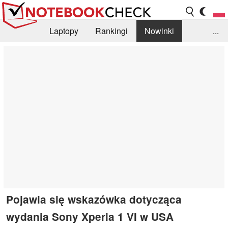
Laptopy
Rankingi
Nowinki
...
Biblioteka
Info
Szukajka recenzji
Pojawia się wskazówka dotycząca
wydania Sony Xperia 1 VI w USA