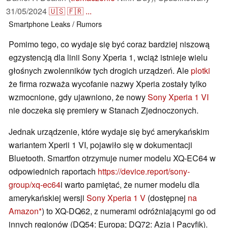
31/05/2024
🇺🇸
🇫🇷
...
Smartphone
Leaks / Rumors
Pomimo tego, co wydaje się być coraz bardziej niszową
egzystencją dla linii Sony Xperia 1, wciąż istnieje wielu
głośnych zwolenników tych drogich urządzeń. Ale
plotki
że firma rozważa wycofanie nazwy Xperia zostały tylko
wzmocnione, gdy ujawniono, że nowy
Sony Xperia 1 VI
nie doczeka się premiery w Stanach Zjednoczonych.
Jednak urządzenie, które wydaje się być amerykańskim
wariantem Xperii 1 VI, pojawiło się w dokumentacji
Bluetooth. Smartfon otrzymuje numer modelu XQ-EC64 w
odpowiednich raportach
https://device.report/sony-
group/xq-ec64
i warto pamiętać, że numer modelu dla
amerykańskiej wersji
Sony Xperia 1 V
(dostępnej
na
Amazon
) to XQ-DQ62, z numerami odróżniającymi go od
innych regionów (DQ54: Europa; DQ72: Azja i Pacyfik).