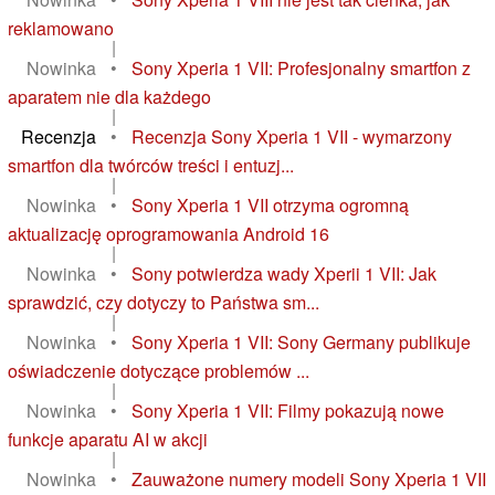
reklamowano
|
Nowinka
•
Sony Xperia 1 VII: Profesjonalny smartfon z
aparatem nie dla każdego
|
Recenzja
•
Recenzja Sony Xperia 1 VII - wymarzony
smartfon dla twórców treści i entuzj...
|
Nowinka
•
Sony Xperia 1 VII otrzyma ogromną
aktualizację oprogramowania Android 16
|
Nowinka
•
Sony potwierdza wady Xperii 1 VII: Jak
sprawdzić, czy dotyczy to Państwa sm...
|
Nowinka
•
Sony Xperia 1 VII: Sony Germany publikuje
oświadczenie dotyczące problemów ...
|
Nowinka
•
Sony Xperia 1 VII: Filmy pokazują nowe
funkcje aparatu AI w akcji
|
Nowinka
•
Zauważone numery modeli Sony Xperia 1 VII