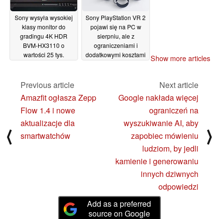
Sony wysyła wysokiej
Sony PlayStation VR 2
klasy monitor do
pojawi się na PC w
gradingu 4K HDR
sierpniu, ale z
BVM-HX3110 o
ograniczeniami i
wartości 25 tys.
dodatkowymi kosztami
Show more articles
dolarów i maksymalnej
04/06/2024
jasności 4000 nitów
dla filmowców
Previous article
Next article
10/06/2024
Amazfit ogłasza Zepp
Google nakłada więcej
Flow 1.4 i nowe
ograniczeń na
aktualizacje dla
wyszukiwanie AI, aby
⟨
⟩
smartwatchów
zapobiec mówieniu
ludziom, by jedli
kamienie i generowaniu
innych dziwnych
odpowiedzi
Add as a preferred
source on Google