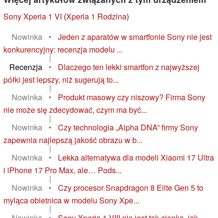
Sony Xperia 1 VI
(
Xperia 1 Rodzina
)
Nowinka
•
Jeden z aparatów w smartfonie Sony nie jest
konkurencyjny: recenzja modelu ...
|
Recenzja
•
Dlaczego ten lekki smartfon z najwyższej
półki jest lepszy, niż sugerują to...
|
Nowinka
•
Produkt masowy czy niszowy? Firma Sony
nie może się zdecydować, czym ma być...
|
Nowinka
•
Czy technologia „Alpha DNA” firmy Sony
zapewnia najlepszą jakość obrazu w b...
|
Nowinka
•
Lekka alternatywa dla modeli Xiaomi 17 Ultra
i iPhone 17 Pro Max, ale… Pods...
|
Nowinka
•
Czy procesor Snapdragon 8 Elite Gen 5 to
myląca obietnica w modelu Sony Xpe...
|
Nowinka
•
Sony Xperia 1 VIII nie jest tak cienka, jak