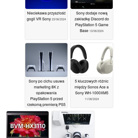
Nieciekawa przyszłość
Sony dodaje nową
gogli VR Sony
zakładkę Discord do
23/06/2024
PlayStation 5 Game
Base
13/06/2024
Sony po cichu usuwa
5 kluczowych różnic
marketing 8K z
między Sonos Ace a
opakowania
Sony WH-1000XM5
PlayStation 5 przed
11/06/2024
rzekomą premierą PS5
Pro
11/06/2024