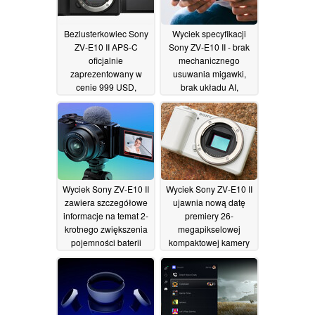
Bezlusterkowiec Sony
Wyciek specyfikacji
ZV-E10 II APS-C
Sony ZV-E10 II - brak
oficjalnie
mechanicznego
zaprezentowany w
usuwania migawki,
cenie 999 USD,
brak układu AI,
przedsprzedaż rusza
ogromny skok ceny
11 lipca
11/07/2024
05/07/2024
Wyciek Sony ZV-E10 II
Wyciek Sony ZV-E10 II
zawiera szczegółowe
ujawnia nową datę
informacje na temat 2-
premiery 26-
krotnego zwiększenia
megapikselowej
pojemności baterii
kompaktowej kamery
wraz z ulepszeniami
do vlogowania i
ergonomii i czujnika
potwierdza 2 nowe
obiektywy Sony
04/07/2024
30/06/2024