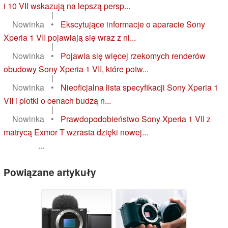
i 10 VII wskazują na lepszą persp...
|
Nowinka
•
Ekscytujące informacje o aparacie Sony
Xperia 1 VII pojawiają się wraz z ni...
|
Nowinka
•
Pojawia się więcej rzekomych renderów
obudowy Sony Xperia 1 VII, które potw...
|
Nowinka
•
Nieoficjalna lista specyfikacji Sony Xperia 1
VII i plotki o cenach budzą n...
|
Nowinka
•
Prawdopodobieństwo Sony Xperia 1 VII z
matrycą Exmor T wzrasta dzięki nowej...
...
Powiązane artykuły