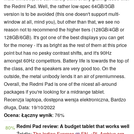
the Redmi Pad. Well, the rather low-spec 64GB/3GB
version is to be avoided (this one doesn't support multi-
window at all, mind you), but other than that, we see no
reason not to recommend the higher tiers (128GB/4GB or
128GB/6GB). It's got one of the best displays you can get
for the money - it's as bright as the rest of them at this price
point but has no pesky contrast shifts, and it's 90Hz
amongst 60Hz competitors. Battery life is towards the top of
the class, and the speakers are very good too. On the
outside, the metal unibody lends it an air of premiumness.
Overall, the Redmi Pad is one of the nicest all-around
packages if you're looking for a midrange tablet.
Recenzja laptopa, dostępna wersja elektroniczna, Bardzo
długa, Data: 19/10/2022
Ocena:
Łączny wynik
: 76%
Redmi Pad review: A budget tablet that works well
80%
Źródło:
The Indian Express
EN→PL
Archive.org