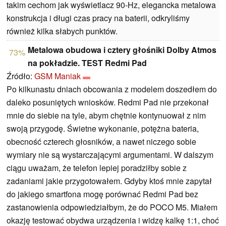
takim cechom jak wyświetlacz 90-Hz, elegancka metalowa
konstrukcja i długi czas pracy na baterii, odkryliśmy
również kilka słabych punktów.
Metalowa obudowa i cztery głośniki Dolby Atmos
73%
na pokładzie. TEST Redmi Pad
Źródło:
GSM Maniak
Po kilkunastu dniach obcowania z modelem doszedłem do
daleko posuniętych wniosków. Redmi Pad nie przekonał
mnie do siebie na tyle, abym chętnie kontynuował z nim
swoją przygodę. Świetne wykonanie, potężna bateria,
obecność czterech głosników, a nawet niczego sobie
wymiary nie są wystarczającymi argumentami. W dalszym
ciągu uważam, że telefon lepiej poradziłby sobie z
zadaniami jakie przygotowałem. Gdyby ktoś mnie zapytał
do jakiego smartfona mogę porównać Redmi Pad bez
zastanowienia odpowiedziałbym, że do POCO M5. Miałem
okazję testować obydwa urządzenia i widzę kalkę 1:1, choć