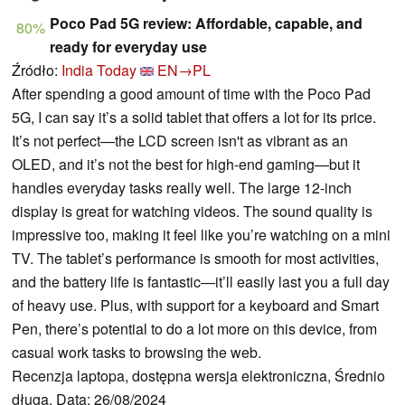
Poco Pad 5G review: Affordable, capable, and
80%
ready for everyday use
Źródło:
India Today
EN→PL
After spending a good amount of time with the Poco Pad
5G, I can say it’s a solid tablet that offers a lot for its price.
It’s not perfect—the LCD screen isn't as vibrant as an
OLED, and it’s not the best for high-end gaming—but it
handles everyday tasks really well. The large 12-inch
display is great for watching videos. The sound quality is
impressive too, making it feel like you’re watching on a mini
TV. The tablet’s performance is smooth for most activities,
and the battery life is fantastic—it’ll easily last you a full day
of heavy use. Plus, with support for a keyboard and Smart
Pen, there’s potential to do a lot more on this device, from
casual work tasks to browsing the web.
Recenzja laptopa, dostępna wersja elektroniczna, Średnio
długa, Data: 26/08/2024