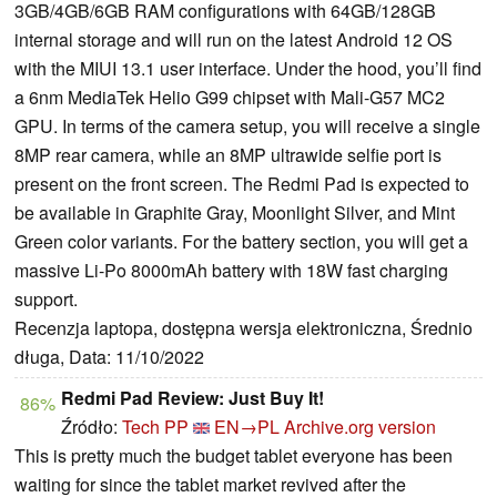
3GB/4GB/6GB RAM configurations with 64GB/128GB
internal storage and will run on the latest Android 12 OS
with the MIUI 13.1 user interface. Under the hood, you’ll find
a 6nm MediaTek Helio G99 chipset with Mali-G57 MC2
GPU. In terms of the camera setup, you will receive a single
8MP rear camera, while an 8MP ultrawide selfie port is
present on the front screen. The Redmi Pad is expected to
be available in Graphite Gray, Moonlight Silver, and Mint
Green color variants. For the battery section, you will get a
massive Li-Po 8000mAh battery with 18W fast charging
support.
Recenzja laptopa, dostępna wersja elektroniczna, Średnio
długa, Data: 11/10/2022
Redmi Pad Review: Just Buy It!
86%
Źródło:
Tech PP
EN→PL
Archive.org version
This is pretty much the budget tablet everyone has been
waiting for since the tablet market revived after the