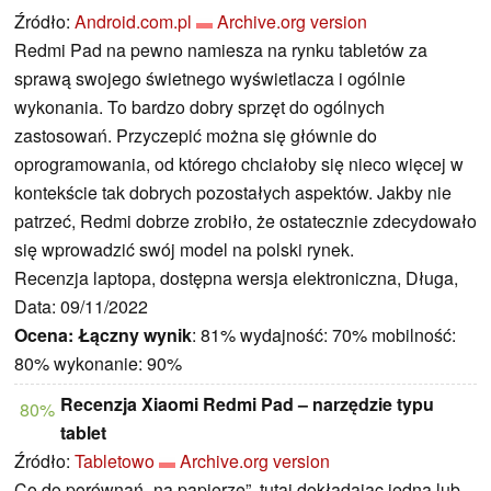
Źródło:
Android.com.pl
Archive.org version
Redmi Pad na pewno namiesza na rynku tabletów za
sprawą swojego świetnego wyświetlacza i ogólnie
wykonania. To bardzo dobry sprzęt do ogólnych
zastosowań. Przyczepić można się głównie do
oprogramowania, od którego chciałoby się nieco więcej w
kontekście tak dobrych pozostałych aspektów. Jakby nie
patrzeć, Redmi dobrze zrobiło, że ostatecznie zdecydowało
się wprowadzić swój model na polski rynek.
Recenzja laptopa, dostępna wersja elektroniczna, Długa,
Data: 09/11/2022
Ocena:
Łączny wynik
: 81% wydajność: 70% mobilność:
80% wykonanie: 90%
Recenzja Xiaomi Redmi Pad – narzędzie typu
80%
tablet
Źródło:
Tabletowo
Archive.org version
Co do porównań „na papierze”, tutaj dokładając jedną lub