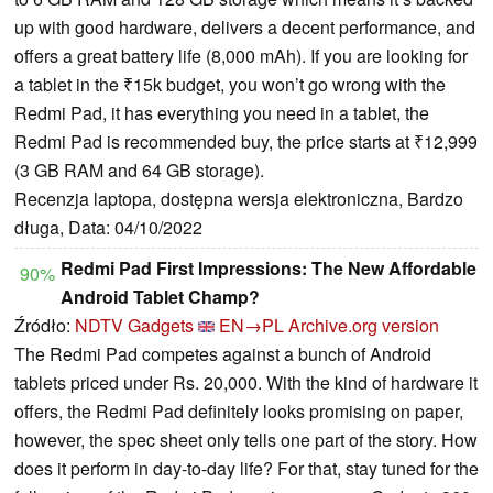
up with good hardware, delivers a decent performance, and
offers a great battery life (8,000 mAh). If you are looking for
a tablet in the ₹15k budget, you won’t go wrong with the
Redmi Pad, it has everything you need in a tablet, the
Redmi Pad is recommended buy, the price starts at ₹12,999
(3 GB RAM and 64 GB storage).
Recenzja laptopa, dostępna wersja elektroniczna, Bardzo
długa, Data: 04/10/2022
Redmi Pad First Impressions: The New Affordable
90%
Android Tablet Champ?
Źródło:
NDTV Gadgets
EN→PL
Archive.org version
The Redmi Pad competes against a bunch of Android
tablets priced under Rs. 20,000. With the kind of hardware it
offers, the Redmi Pad definitely looks promising on paper,
however, the spec sheet only tells one part of the story. How
does it perform in day-to-day life? For that, stay tuned for the