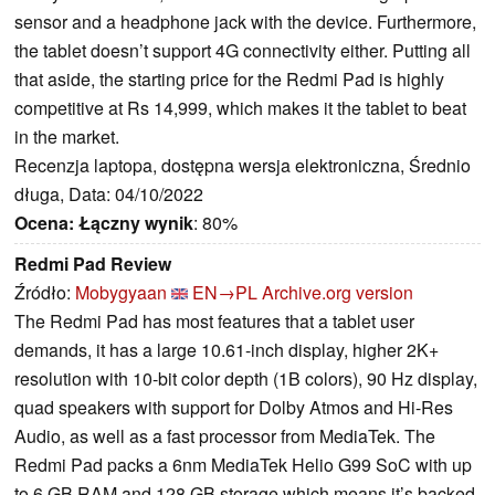
sensor and a headphone jack with the device. Furthermore,
the tablet doesn’t support 4G connectivity either. Putting all
that aside, the starting price for the Redmi Pad is highly
competitive at Rs 14,999, which makes it the tablet to beat
in the market.
Recenzja laptopa, dostępna wersja elektroniczna, Średnio
długa, Data: 04/10/2022
Ocena:
Łączny wynik
: 80%
Redmi Pad Review
Źródło:
Mobygyaan
EN→PL
Archive.org version
The Redmi Pad has most features that a tablet user
demands, it has a large 10.61-inch display, higher 2K+
resolution with 10-bit color depth (1B colors), 90 Hz display,
quad speakers with support for Dolby Atmos and Hi-Res
Audio, as well as a fast processor from MediaTek. The
Redmi Pad packs a 6nm MediaTek Helio G99 SoC with up
to 6 GB RAM and 128 GB storage which means it’s backed