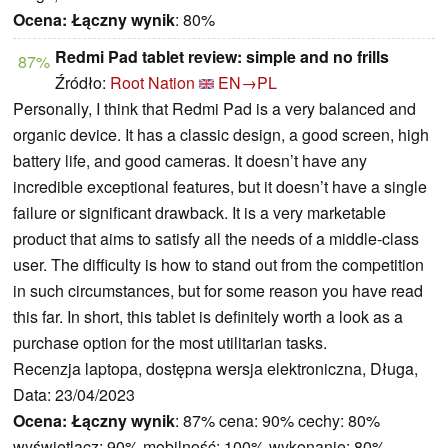
Ocena:
Łączny wynik
: 80%
Redmi Pad tablet review: simple and no frills
87%
Źródło:
Root Nation
EN→PL
Personally, I think that Redmi Pad is a very balanced and
organic device. It has a classic design, a good screen, high
battery life, and good cameras. It doesn’t have any
incredible exceptional features, but it doesn’t have a single
failure or significant drawback. It is a very marketable
product that aims to satisfy all the needs of a middle-class
user. The difficulty is how to stand out from the competition
in such circumstances, but for some reason you have read
this far. In short, this tablet is definitely worth a look as a
purchase option for the most utilitarian tasks.
Recenzja laptopa, dostępna wersja elektroniczna, Długa,
Data: 23/04/2023
Ocena:
Łączny wynik
: 87% cena: 90% cechy: 80%
wyświetlacz: 90% mobilność: 100% wykonanie: 80%