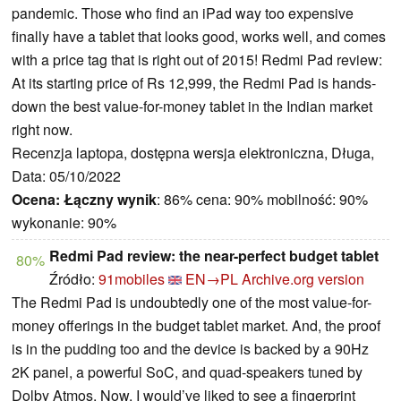
pandemic. Those who find an iPad way too expensive
finally have a tablet that looks good, works well, and comes
with a price tag that is right out of 2015! Redmi Pad review:
At its starting price of Rs 12,999, the Redmi Pad is hands-
down the best value-for-money tablet in the Indian market
right now.
Recenzja laptopa, dostępna wersja elektroniczna, Długa,
Data: 05/10/2022
Ocena:
Łączny wynik
: 86% cena: 90% mobilność: 90%
wykonanie: 90%
Redmi Pad review: the near-perfect budget tablet
80%
Źródło:
91mobiles
EN→PL
Archive.org version
The Redmi Pad is undoubtedly one of the most value-for-
money offerings in the budget tablet market. And, the proof
is in the pudding too and the device is backed by a 90Hz
2K panel, a powerful SoC, and quad-speakers tuned by
Dolby Atmos. Now, I would’ve liked to see a fingerprint