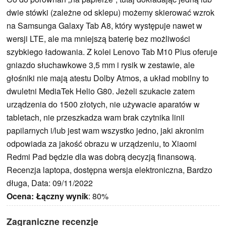
dwie stówki (zależne od sklepu) możemy skierować wzrok
na Samsunga Galaxy Tab A8, który występuje nawet w
wersji LTE, ale ma mniejszą baterię bez możliwości
szybkiego ładowania. Z kolei Lenovo Tab M10 Plus oferuje
gniazdo słuchawkowe 3,5 mm i rysik w zestawie, ale
głośniki nie mają atestu Dolby Atmos, a układ mobilny to
dwuletni MediaTek Helio G80. Jeżeli szukacie zatem
urządzenia do 1500 złotych, nie używacie aparatów w
tabletach, nie przeszkadza wam brak czytnika linii
papilarnych i/lub jest wam wszystko jedno, jaki akronim
odpowiada za jakość obrazu w urządzeniu, to Xiaomi
Redmi Pad będzie dla was dobrą decyzją finansową.
Recenzja laptopa, dostępna wersja elektroniczna, Bardzo
długa, Data: 09/11/2022
Ocena:
Łączny wynik
: 80%
Zagraniczne recenzje