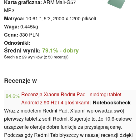
Karta graficzna:
ARM Mali-G57
MP2
Matryca:
10.61 ", 5:3, 2000 x 1200 pikseli
Waga:
0.445kg
Cena:
330 PLN
Odnośniki:
Średni wynik:
79.1%
- dobry
Średnia z 29 wyników (z 50 recenzji)
Recenzje w
Recenzja Xiaomi Redmi Pad - niedrogi tablet
84.6%
Android z 90 Hz i 4 głośnikami
|
Notebookcheck
Wraz z modelem Redmi Pad, Xiaomi wprowadza swój
pierwszy tablet z serii Redmi. Sugeruje to, że 10,6-calowe
urządzenie oferuje dobre funkcje za przystępną cenę.
Podczas gdy Redmi Tab błyszczy w naszej recenzji dzięki