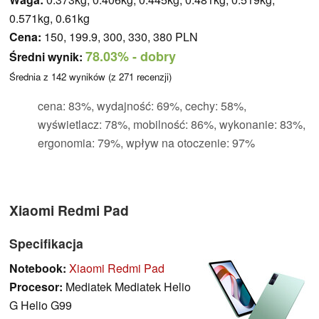
0.571kg, 0.61kg
Cena:
150, 199.9, 300, 330, 380 PLN
78.03%
- dobry
Średni wynik:
Średnia z
142
wyników (z
271
recenzji)
cena: 83%, wydajność: 69%, cechy: 58%,
wyświetlacz: 78%, mobilność: 86%, wykonanie: 83%,
ergonomia: 79%, wpływ na otoczenie: 97%
Xiaomi Redmi Pad
Specifikacja
Notebook:
Xiaomi Redmi Pad
Procesor:
Mediatek Mediatek Helio
G Helio G99