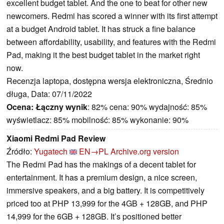
excellent budget tablet. And the one to beat for other new
newcomers. Redmi has scored a winner with its first attempt
at a budget Android tablet. It has struck a fine balance
between affordability, usability, and features with the Redmi
Pad, making it the best budget tablet in the market right
now.
Recenzja laptopa, dostępna wersja elektroniczna, Średnio
długa, Data: 07/11/2022
Ocena:
Łączny wynik
: 82% cena: 90% wydajność: 85%
wyświetlacz: 85% mobilność: 85% wykonanie: 90%
Xiaomi Redmi Pad Review
Źródło:
Yugatech
EN→PL
Archive.org version
The Redmi Pad has the makings of a decent tablet for
entertainment. It has a premium design, a nice screen,
immersive speakers, and a big battery. It is competitively
priced too at PHP 13,999 for the 4GB + 128GB, and PHP
14,999 for the 6GB + 128GB. It’s positioned better