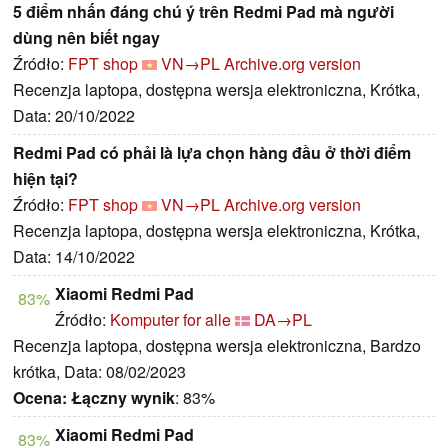
5 điểm nhấn đáng chú ý trên Redmi Pad mà người
dùng nên biết ngay
Źródło:
FPT shop
VN→PL
Archive.org version
Recenzja laptopa, dostępna wersja elektroniczna, Krótka,
Data: 20/10/2022
Redmi Pad có phải là lựa chọn hàng đầu ở thời điểm
hiện tại?
Źródło:
FPT shop
VN→PL
Archive.org version
Recenzja laptopa, dostępna wersja elektroniczna, Krótka,
Data: 14/10/2022
Xiaomi Redmi Pad
83%
Źródło:
Komputer for alle
DA→PL
Recenzja laptopa, dostępna wersja elektroniczna, Bardzo
krótka, Data: 08/02/2023
Ocena:
Łączny wynik
: 83%
Xiaomi Redmi Pad
83%