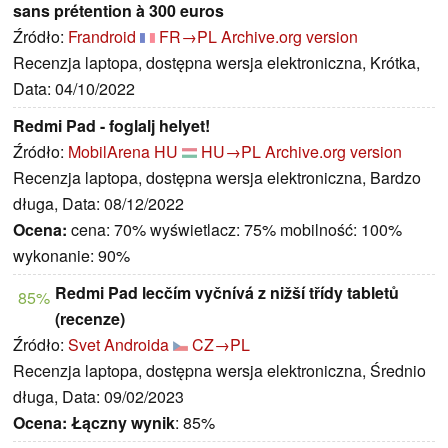
sans prétention à 300 euros
Źródło:
Frandroid
FR→PL
Archive.org version
Recenzja laptopa, dostępna wersja elektroniczna, Krótka,
Data: 04/10/2022
Redmi Pad - foglalj helyet!
Źródło:
MobilArena HU
HU→PL
Archive.org version
Recenzja laptopa, dostępna wersja elektroniczna, Bardzo
długa, Data: 08/12/2022
Ocena:
cena: 70% wyświetlacz: 75% mobilność: 100%
wykonanie: 90%
Redmi Pad lecčím vyčnívá z nižší třídy tabletů
85%
(recenze)
Źródło:
Svet Androida
CZ→PL
Recenzja laptopa, dostępna wersja elektroniczna, Średnio
długa, Data: 09/02/2023
Ocena:
Łączny wynik
: 85%