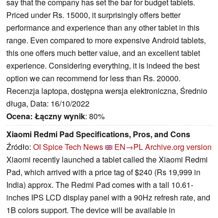
say that the company has set the bar for budget tablets.
Priced under Rs. 15000, it surprisingly offers better
performance and experience than any other tablet in this
range. Even compared to more expensive Android tablets,
this one offers much better value, and an excellent tablet
experience. Considering everything, it is indeed the best
option we can recommend for less than Rs. 20000.
Recenzja laptopa, dostępna wersja elektroniczna, Średnio
długa, Data: 16/10/2022
Ocena:
Łączny wynik
: 80%
Xiaomi Redmi Pad Specifications, Pros, and Cons
Źródło:
OI Spice Tech News
EN→PL
Archive.org version
Xiaomi recently launched a tablet called the Xiaomi Redmi
Pad, which arrived with a price tag of $240 (Rs 19,999 in
India) approx. The Redmi Pad comes with a tall 10.61-
inches IPS LCD display panel with a 90Hz refresh rate, and
1B colors support. The device will be available in