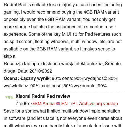
Redmi Pad is suitable for a majority of use cases, including
gaming. I would recommend buying the 4GB RAM variant
or possibly even the 6GB RAM variant. You not only get
more storage but also the assurance of a smoother user
experience. Some of the key MIUI 13 for Pad features such
as split screen, floating windows, multi-window, etc, are not
available on the 3GB RAM variant, so it makes sense to
skip it.
Recenzja laptopa, dostępna wersja elektroniczna, Średnio
długa, Data: 20/10/2022
Ocena:
Łączny wynik
: 90% cena: 90% wydajność: 80%
wyświetlacz: 90% mobilność: 80% wykonanie: 90%
Xiaomi Redmi Pad review
76%
Źródło:
GSM Arena
EN→PL
Archive.org version
Save for a somewhat limited multi-window implementation
in software (and let's face it, not everyone even cares about
multi-window), we can hardly think of any glaring issue with