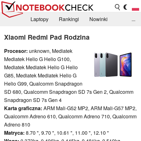
Laptopy
Rankingi
Nowinki
...
Biblioteka
Info
Szukajka recenzji
Xiaomi Redmi Pad Rodzina
Procesor:
unknown, Mediatek
Mediatek Helio G Helio G100,
Mediatek Mediatek Helio G Helio
G85, Mediatek Mediatek Helio G
Helio G99, Qualcomm Snapdragon
SD 680, Qualcomm Snapdragon SD 7s Gen 2, Qualcomm
Snapdragon SD 7s Gen 4
Karta graficzna:
ARM Mali-G52 MP2, ARM Mali-G57 MP2,
Qualcomm Adreno 610, Qualcomm Adreno 710, Qualcomm
Adreno 810
Matryca:
8.70 ", 9.70 ", 10.61 ", 11.00 ", 12.10 "
Waga:
0.373kg, 0.406kg, 0.445kg, 0.481kg, 0.519kg,