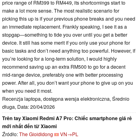
price range of RM399 to RM449, its shortcomings start to
make a lot more sense. The most realistic scenario for
picking this up is if your previous phone breaks and you need
an immediate replacement. Frankly speaking, I see it as a
stopgap—something to tide you over until you get a better
device. It still has some merit if you only use your phone for
basic tasks and don’t need anything too powerful. However, if
you’re looking for a long-term solution, I would highly
recommend saving up an extra RM500 to go for a decent
mid-range device, preferably one with better processing
power. After all, you don’t want your phone to give up on you
when you need it most.
Recenzja laptopa, dostępna wersja elektroniczna, Średnio
długa, Data: 20/04/2026
Trên tay Xiaomi Redmi A7 Pro: Chiếc smartphone giá rẻ
mới nhất đến từ Xiaomi
Źródło:
The Gioididong
VN→PL