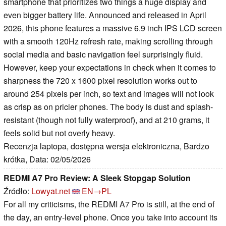
smartphone that prioritizes two things a huge display and
even bigger battery life. Announced and released in April
2026, this phone features a massive 6.9 inch IPS LCD screen
with a smooth 120Hz refresh rate, making scrolling through
social media and basic navigation feel surprisingly fluid.
However, keep your expectations in check when it comes to
sharpness the 720 x 1600 pixel resolution works out to
around 254 pixels per inch, so text and images will not look
as crisp as on pricier phones. The body is dust and splash-
resistant (though not fully waterproof), and at 210 grams, it
feels solid but not overly heavy.
Recenzja laptopa, dostępna wersja elektroniczna, Bardzo
krótka, Data: 02/05/2026
REDMI A7 Pro Review: A Sleek Stopgap Solution
Źródło:
Lowyat.net
EN→PL
For all my criticisms, the REDMI A7 Pro is still, at the end of
the day, an entry-level phone. Once you take into account its