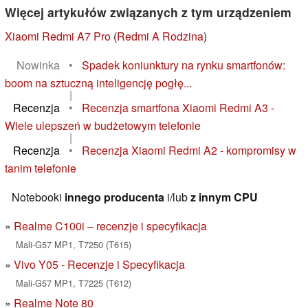
Więcej artykułów związanych z tym urządzeniem
Xiaomi Redmi A7 Pro
(
Redmi A Rodzina
)
Nowinka
•
Spadek koniunktury na rynku smartfonów:
boom na sztuczną inteligencję pogłę...
|
Recenzja
•
Recenzja smartfona Xiaomi Redmi A3 -
Wiele ulepszeń w budżetowym telefonie
|
Recenzja
•
Recenzja Xiaomi Redmi A2 - kompromisy w
tanim telefonie
Notebooki
innego producenta
i/lub
z innym CPU
Realme C100i – recenzje i specyfikacja
Mali-G57 MP1, T7250 (T615)
Vivo Y05 - Recenzje i Specyfikacja
Mali-G57 MP1, T7225 (T612)
Realme Note 80