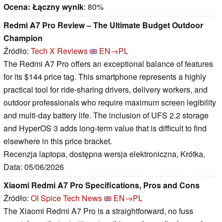
Ocena:
Łączny wynik
: 80%
Redmi A7 Pro Review – The Ultimate Budget Outdoor
Champion
Źródło:
Tech X Reviews
EN→PL
The Redmi A7 Pro offers an exceptional balance of features
for its $144 price tag. This smartphone represents a highly
practical tool for ride-sharing drivers, delivery workers, and
outdoor professionals who require maximum screen legibility
and multi-day battery life. The inclusion of UFS 2.2 storage
and HyperOS 3 adds long-term value that is difficult to find
elsewhere in this price bracket.
Recenzja laptopa, dostępna wersja elektroniczna, Krótka,
Data: 05/06/2026
Xiaomi Redmi A7 Pro Specifications, Pros and Cons
Źródło:
OI Spice Tech News
EN→PL
The Xiaomi Redmi A7 Pro is a straightforward, no fuss