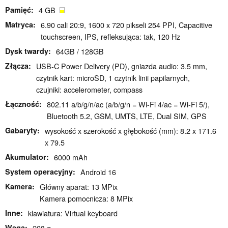
Pamięć
4 GB
Matryca
6.90 cali 20:9, 1600 x 720 pikseli 254 PPI, Capacitive
touchscreen, IPS, refleksująca: tak, 120 Hz
Dysk twardy
64GB / 128GB
Złącza
USB-C Power Delivery (PD), gniazda audio: 3.5 mm,
czytnik kart: microSD, 1 czytnik linii papilarnych,
czujniki: accelerometer, compass
Łączność
802.11 a/b/g/n/ac (a/b/g/n = Wi-Fi 4/ac = Wi-Fi 5/),
Bluetooth 5.2, GSM, UMTS, LTE, Dual SIM, GPS
Gabaryty
wysokość x szerokość x głębokość (mm): 8.2 x 171.6
x 79.5
Akumulator
6000 mAh
System operacyjny
Android 16
Kamera
Główny aparat: 13 MPix
Kamera pomocnicza: 8 MPix
Inne
klawiatura: Virtual keyboard
Waga
208 g