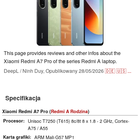
This page provides reviews and other infos about the
Xiaomi Redmi A7 Pro of the series Redmi A laptop.
DeepL / Ninh Duy,
Opublikowany
28/05/2026
🇩🇪
🇺🇸
...
Specifikacja
Xiaomi Redmi A7 Pro (
Redmi A Rodzina
)
Procesor
Unisoc T7250 (T615) 8c/8t 8 x 1.8 - 2 GHz, Cortex-
A75 / A55
Karta grafiki
ARM Mali-G57 MP1