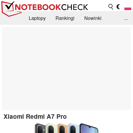
Laptopy
Rankingi
Nowinki
...
Biblioteka
Info
Szukajka recenzji
Xiaomi Redmi A7 Pro