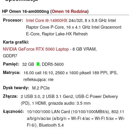
HP Omen 16-am0000ng (
Omen 16 Rodzina
)
Procesor
Intel Core i9-14900HX
24c/32t, 8 x 5.8 GHz Intel
Raptor Cove P-Core, 16 x 4.1 GHz Intel Gracemont
E-Core, Raptor Lake-HX Refresh
Karta grafiki
NVIDIA GeForce RTX 5060 Laptop
- 8 GB VRAM,
GDDR7
Pamięć
32 GB
, DDR5-5600
Matryca
16.00 cali 16:10, 2560 x 1600 pikseli 189 PPI, IPS,
refleksująca: nie
Dysk twardy
M.2 PCIe
Złącza
2 USB 3.0, 2 USB 3.1 Gen2, USB-C Power Delivery
(PD), 1 HDMI, gniazda audio: 3.5 mm
Łączność
10/100/1000 LAN Card (10/100/1000MBit/s), 802.11
a/b/g/n/ac/ax (a/b/g/n = Wi-Fi 4/ac = Wi-Fi 5/ax = Wi-
Fi 6/), Bluetooth 5.4