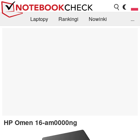
Laptopy
Rankingi
Nowinki
...
Biblioteka
Info
Szukajka recenzji
HP Omen 16-am0000ng