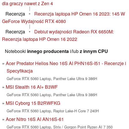
dla graczy nawet z Zen 4
|
Recenzja
•
Recenzja laptopa HP Omen 16 2023: 145 W
GeForce Wydajność RTX 4080
|
Recenzja
•
Debiut wydajności Radeon RX 6650M:
Recenzja laptopa HP Omen 16 2022
Notebooki
innego producenta
i/lub
z innym CPU
Acer Predator Helios Neo 16S AI PHN16S-I51 - Recenzje i
Specyfikacja
GeForce RTX 5060 Laptop, Panther Lake Ultra 9 386H
MSI Stealth 16 AI+ B3WF
GeForce RTX 5060 Laptop, Panther Lake Ultra 9 386H
MSI Cyborg 15 B2RWFKG
GeForce RTX 5060 Laptop, Raptor Lake-H Core 7 240H
Acer Nitro 16S AI AN16S-61
GeForce RTX 5060 Laptop, Strix / Gorgon Point Ryzen AI 7 350