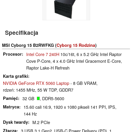
Specifikacja
MSI Cyborg 15 B2RWFKG (
Cyborg 15 Rodzina
)
Procesor
Intel Core 7 240H
10c/16t, 6 x 5.2 GHz Intel Raptor
Cove P-Core, 4 x 4.0 GHz Intel Gracemont E-Core,
Raptor Lake-H Refresh
Karta grafiki
NVIDIA GeForce RTX 5060 Laptop
- 8 GB VRAM,
rdzeń: 1455 MHz, 55 W TDP, GDDR7
Pamięć
32 GB
, DDR5-5600
Matryca
15.60 cali 16:9, 1920 x 1080 pikseli 141 PPI, IPS,
144 Hz
Dysk twardy
M.2 PCIe
Złącza
3 USB 3.1 Gen2, USB-C Power Delivery (PD), 1