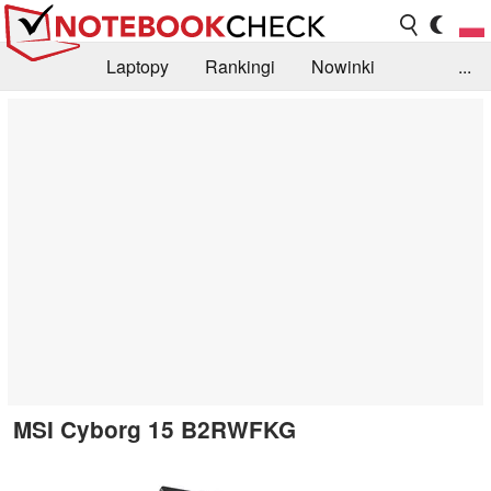
Laptopy
Rankingi
Nowinki
...
Biblioteka
Info
Szukajka recenzji
MSI Cyborg 15 B2RWFKG