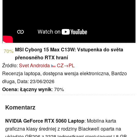
MSI Cyborg 15 Max C13W: Vstupenka do světa
70%
přenosného RTX hraní
Źródło:
Svet Androida
CZ→PL
Recenzja laptopa, dostępna wersja elektroniczna, Bardzo
długa, Data: 23/06/2026
Ocena:
Łączny wynik
: 70%
Komentarz
NVIDIA GeForce RTX 5060 Laptop
: Mobilna karta
graficzna klasy średniej z rodziny Blackwell oparta na
układzie GB206 z 3328 jednostkami cieniującymi i 8 GB