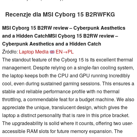
Recenzje dla MSI Cyborg 15 B2RWFKG
MSI Cyborg 15 B2RW review – Cyberpunk Aesthetics
and a Hidden CatchMSI Cyborg 15 B2RW review –
Cyberpunk Aesthetics and a Hidden Catch
Źródło:
Laptop Media
EN→PL
The standout feature of the Cyborg 15 is its excellent thermal
management. Despite relying on a single-fan cooling system,
the laptop keeps both the CPU and GPU running incredibly
cool, even during sustained gaming sessions. This ensures a
stable and reliable performance profile with no thermal
throttling, a commendable feat for a budget machine. We also
appreciate the unique, translucent design, which gives the
laptop a distinct personality that is rare in this price bracket.
The upgradeability is solid where it counts, offering two user-
accessible RAM slots for future memory expansion. The