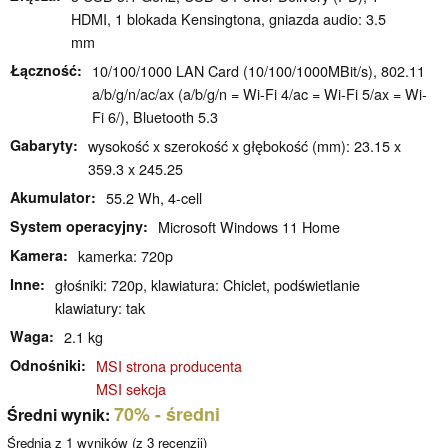
HDMI, 1 blokada Kensingtona, gniazda audio: 3.5
mm
Łączność
10/100/1000 LAN Card (10/100/1000MBit/s), 802.11
a/b/g/n/ac/ax (a/b/g/n = Wi-Fi 4/ac = Wi-Fi 5/ax = Wi-
Fi 6/), Bluetooth 5.3
Gabaryty
wysokość x szerokość x głębokość (mm): 23.15 x
359.3 x 245.25
Akumulator
55.2 Wh, 4-cell
System operacyjny
Microsoft Windows 11 Home
Kamera
kamerka: 720p
Inne
głośniki: 720p, klawiatura: Chiclet, podświetlanie
klawiatury: tak
Waga
2.1 kg
Odnośniki
MSI strona producenta
MSI sekcja
70%
- średni
Średni wynik:
Średnia z
1
wyników (z
3
recenzji)