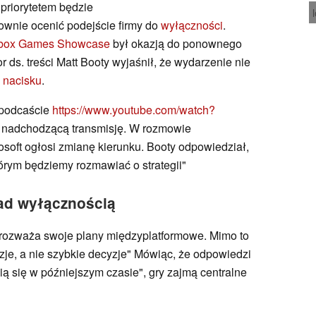
 priorytetem będzie
ownie ocenić podejście firmy do
wyłączności
.
box Games Showcase
był okazją do ponownego
r ds. treści Matt Booty wyjaśnił, że wydarzenie nie
 nacisku
.
 podcaście
https://www.youtube.com/watch?
nadchodzącą transmisję. W rozmowie
soft ogłosi zmianę kierunku. Booty odpowiedział,
órym będziemy rozmawiać o strategii"
nad wyłącznością
rozważa swoje plany międzyplatformowe. Mimo to
e, a nie szybkie decyzje" Mówiąc, że odpowiedzi
ią się w późniejszym czasie", gry zajmą centralne