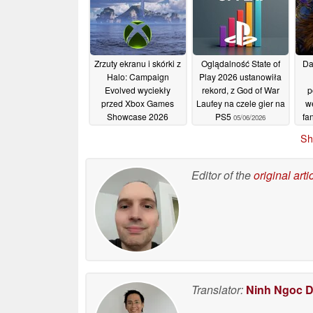
wątpliwości
dotyczących zysków
17/06/2026
Zrzuty ekranu i skórki z
Oglądalność State of
Da
Halo: Campaign
Play 2026 ustanowiła
Evolved wyciekły
rekord, z God of War
p
przed Xbox Games
Laufey na czele gier na
we
Showcase 2026
PS5
fa
05/06/2026
06/06/2026
Sh
Editor of the
original arti
Translator:
Ninh Ngoc 