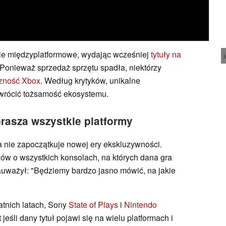
anie międzyplatformowe, wydając wcześniej
tytuły na
 Ponieważ sprzedaż sprzętu spadła, niektórzy
czność Xbox
. Według krytyków, unikalne
rócić tożsamość ekosystemu.
asza wszystkie platformy
ca nie zapoczątkuje nowej ery ekskluzywności.
ów o wszystkich konsolach, na których dana gra
uważył: "Będziemy bardzo jasno mówić, na jakie
atnich latach, Sony
State of Plays
i
Nintendo
eśli dany tytuł pojawi się na wielu platformach i