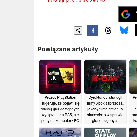
obsługujący do 4K 360 Hz
Powiązane artykuły
Prezes PlayStation
Dyrektor ds. strategii
Pr
sugeruje, że pojawi się
firmy Xbox zaprzecza,
więcej gier dostępnych
jakoby firma zmieniła
e
wyłącznie na PS5, ale
stanowisko w sprawie
inn
porty na komputery PC
gier dostępnych
k
będą nadal tworzone
wyłącznie na tę
konsolę, mimo
19/06/2026