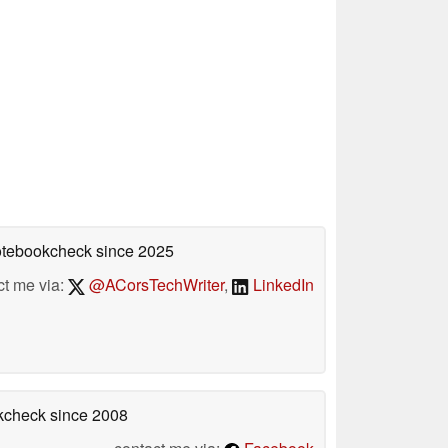
Notebookcheck
since 2025
ct me via:
@ACorsTechWriter
,
LinkedIn
okcheck
since 2008