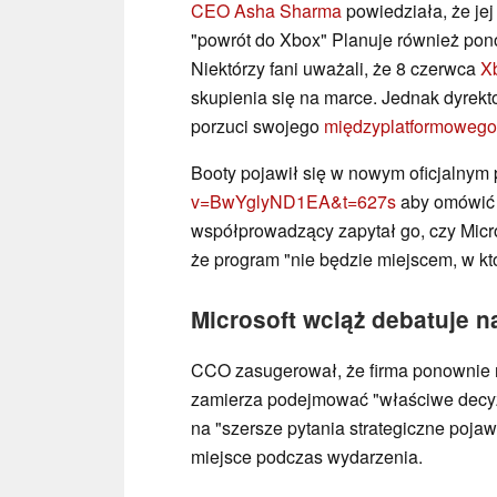
CEO Asha Sharma
powiedziała, że jej
"powrót do Xbox" Planuje również pon
Niektórzy fani uważali, że 8 czerwca
X
skupienia się na marce. Jednak dyrekto
porzuci swojego
międzyplatformowego
Booty pojawił się w nowym oficjalnym
v=BwYglyND1EA&t=627s
aby omówić 
współprowadzący zapytał go, czy Micro
że program "nie będzie miejscem, w kt
Microsoft wciąż debatuje 
CCO zasugerował, że firma ponownie 
zamierza podejmować "właściwe decyzj
na "szersze pytania strategiczne pojaw
miejsce podczas wydarzenia.