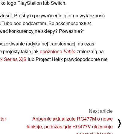
o logo PlayStation lub Switch.
 wieści. Prośby o przywrócenie gier na wyłączność
uTube pod podcastem. Bojacksimpson8624
wać konkurencyjne sklepy? Poważnie?"
 oczekiwanie radykalnej transformacji na czas
e projekty takie jak
opóźnione
Fable
zmierzają na
x Series X|S
lub Project Helix prawdopodobnie nie
Next article
tor
Anbernic aktualizuje RG477M o nowe
⟩
funkcje, podczas gdy RG477V otrzymuje