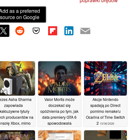
poprawki błędów
Add as a preferred
source on Google
ezes Asha Sharma
Valor Mortis może
Akcje Nintendo
zapowiada
doczekać się
spadają po Direct
kskluzywne tytuły
opóźnienia po tym, jak
pomimo remake'u
ych producentów na
data premiery GTA 6
Ocarina of Time Switch
onsolę Xbox, mimo
spowodowała
2
10/06/2026
słabej sprzedaży
wrześniowy zator w
konsoli
grze
12/06/2026
11/06/2026