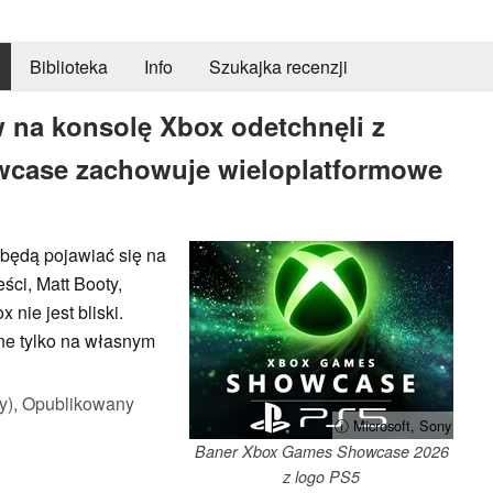
Biblioteka
Info
Szukajka recenzji
 na konsolę Xbox odetchnęli z
wcase zachowuje wieloplatformowe
 będą pojawiać się na
ci, Matt Booty,
 nie jest bliski.
pne tylko na własnym
y),
Opublikowany
ⓘ Microsoft, Sony
Baner Xbox Games Showcase 2026
z logo PS5