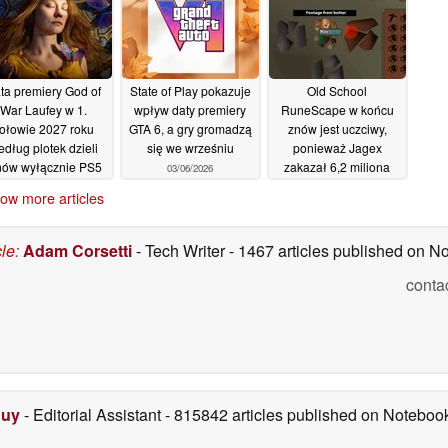
ta premiery God of
State of Play pokazuje
Old School
War Laufey w 1.
wpływ daty premiery
RuneScape w końcu
ołowie 2027 roku
GTA 6, a gry gromadzą
znów jest uczciwy,
dług plotek dzieli
się we wrześniu
ponieważ Jagex
nów wyłącznie PS5
zakazał 6,2 miliona
03/06/2026
botów
05/06/2026
02/06/2026
ow more articles
cle
:
Adam Corsetti
- Tech Writer
- 1467 articles published on 
conta
Duy
- Editorial Assistant
- 815842 articles published on Notebo