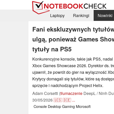
Laptopy
Rankingi
Nowinki
Fani ekskluzywnych tytułów
ulgą, ponieważ Games Sho
tytuły na PS5
Konkurencyjne konsole, takie jak PS5, nadal
Xbox Games Showcase 2026. Dyrektor ds. treś
ujawnił, że powrót do gier na wyłączność Xbox
Krytycy domagali się tytułów, które są dostę
sprzęcie i nadchodzącym Project Helix.
Adam Corsetti (
tłumaczenie
DeepL / Ninh Du
30/05/2026
🇺🇸
🇩🇪
...
Console
Desktop
Gaming
Microsoft