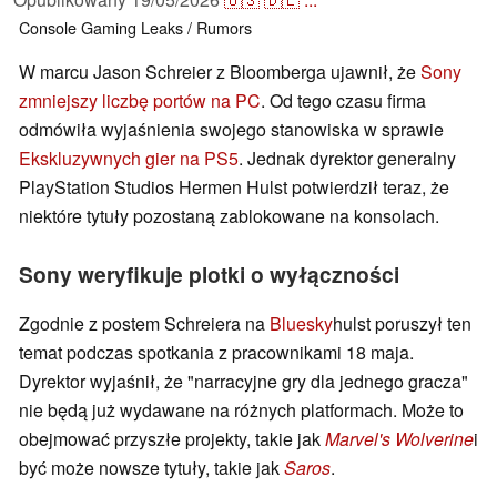
Console
Gaming
Leaks / Rumors
W marcu Jason Schreier z Bloomberga ujawnił, że
Sony
zmniejszy liczbę portów na PC
. Od tego czasu firma
odmówiła wyjaśnienia swojego stanowiska w sprawie
Ekskluzywnych gier na PS5
. Jednak dyrektor generalny
PlayStation Studios Hermen Hulst potwierdził teraz, że
niektóre tytuły pozostaną zablokowane na konsolach.
Sony weryfikuje plotki o wyłączności
Zgodnie z postem Schreiera na
Bluesky
hulst poruszył ten
temat podczas spotkania z pracownikami 18 maja.
Dyrektor wyjaśnił, że "narracyjne gry dla jednego gracza"
nie będą już wydawane na różnych platformach. Może to
obejmować przyszłe projekty, takie jak
Marvel's Wolverine
i
być może nowsze tytuły, takie jak
Saros
.