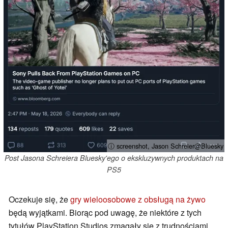
ⓘ screenshot, Jason Schreier@Bluesky
Post Jasona Schreiera Bluesky'ego o ekskluzywnych produktach na
PS5
Oczekuje się, że
gry wieloosobowe z obsługą na żywo
będą wyjątkami. Biorąc pod uwagę, że niektóre z tych
tytułów PlayStation Studios zmagały się z trudnościami,