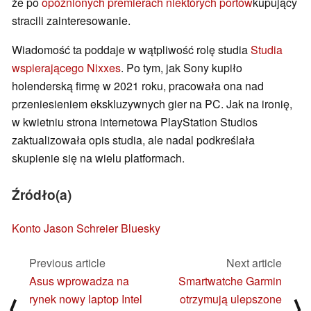
że po
opóźnionych premierach niektórych portów
kupujący
stracili zainteresowanie.
Wiadomość ta poddaje w wątpliwość rolę studia
Studia
wspierającego Nixxes
. Po tym, jak Sony kupiło
holenderską firmę w 2021 roku, pracowała ona nad
przeniesieniem ekskluzywnych gier na PC. Jak na ironię,
w kwietniu strona internetowa PlayStation Studios
zaktualizowała opis studia, ale nadal podkreślała
skupienie się na wielu platformach.
Źródło(a)
Konto Jason Schreier Bluesky
Previous article
Next article
Asus wprowadza na
Smartwatche Garmin
rynek nowy laptop Intel
otrzymują ulepszone
⟨
⟩