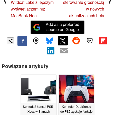
Wildcat Lake z lepszym
sterowanie głośnością
wyświetlaczem niż
w nowych
MacBook Neo
aktualizacjach beta
Add as a preferred
source on Google
Powiązane artykuły
Sprzedaż konsol PS5 i
Kontroler DualSense
Xbox w Stanach
do PS5 zyskuje funkcję