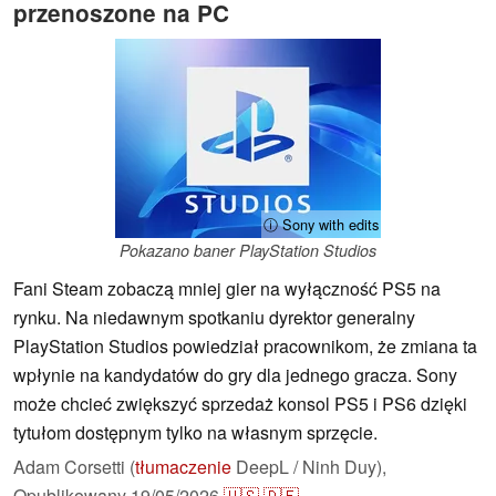
przenoszone na PC
ⓘ Sony with edits
Pokazano baner PlayStation Studios
Fani Steam zobaczą mniej gier na wyłączność PS5 na
rynku. Na niedawnym spotkaniu dyrektor generalny
PlayStation Studios powiedział pracownikom, że zmiana ta
wpłynie na kandydatów do gry dla jednego gracza. Sony
może chcieć zwiększyć sprzedaż konsol PS5 i PS6 dzięki
tytułom dostępnym tylko na własnym sprzęcie.
Adam Corsetti (
tłumaczenie
DeepL / Ninh Duy),
Opublikowany
19/05/2026
🇺🇸
🇩🇪
...