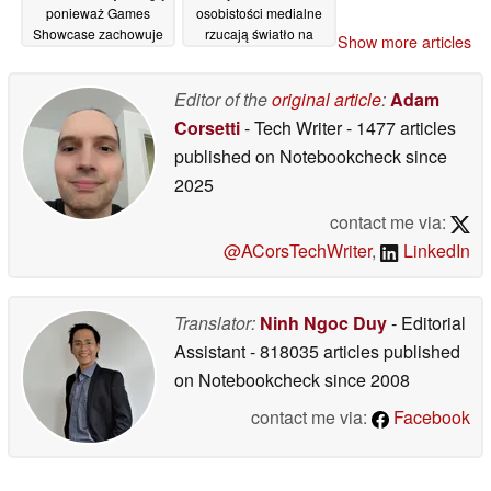
ponieważ Games
osobistości medialne
Showcase zachowuje
rzucają światło na
Show more articles
wieloplatformowe
poważną lukę w
tytuły na PS5
zabezpieczeniach
30/05/2026
Editor of the
original article
:
Adam
20/05/2026
Corsetti
- Tech Writer
- 1477 articles
published on Notebookcheck
since
2025
contact me via:
@ACorsTechWriter
,
LinkedIn
Translator:
Ninh Ngoc Duy
- Editorial
Assistant
- 818035 articles published
on Notebookcheck
since 2008
contact me via:
Facebook