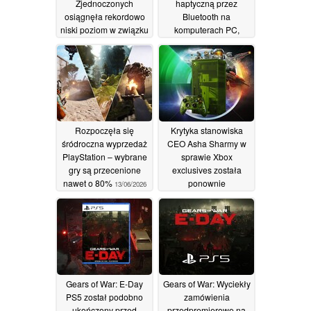
Zjednoczonych
haptyczną przez
osiągnęła rekordowo
Bluetooth na
niski poziom w związku
komputerach PC,
z podwyżkami cen,
zmniejszając dystans
natomiast Switch 2
dzielący go od konsoli
wyszedł z tej sytuacji
Xbox
14/06/2026
silniejszy
29/06/2026
Rozpoczęła się
Krytyka stanowiska
śródroczna wyprzedaż
CEO Asha Sharmy w
PlayStation – wybrane
sprawie Xbox
gry są przecenione
exclusives została
nawet o 80%
ponownie
13/06/2026
opublikowana przez
CSO Matthew Balla
11/06/2026
Gears of War: E-Day
Gears of War: Wyciekły
PS5 został podobno
zamówienia
ukończony przed
przedpremierowe na