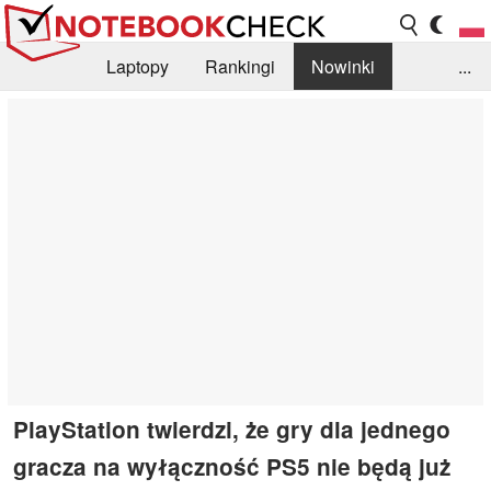
Laptopy
Rankingi
Nowinki
...
Biblioteka
Info
Szukajka recenzji
PlayStation twierdzi, że gry dla jednego
gracza na wyłączność PS5 nie będą już