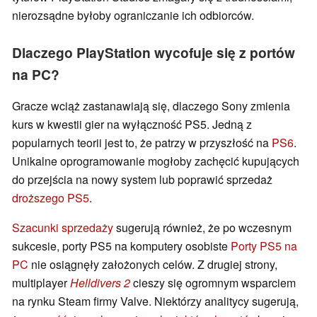
nierozsądne byłoby ograniczanie ich odbiorców.
Dlaczego PlayStation wycofuje się z portów
na PC?
Gracze wciąż zastanawiają się, dlaczego Sony zmienia
kurs w kwestii gier na wyłączność PS5. Jedną z
popularnych teorii jest to, że patrzy w przyszłość na
PS6
.
Unikalne oprogramowanie mogłoby zachęcić kupujących
do przejścia na nowy system lub poprawić sprzedaż
droższego PS5
.
Szacunki sprzedaży
sugerują również, że po wczesnym
sukcesie, porty PS5 na komputery osobiste
Porty PS5 na
PC
nie osiągnęły założonych celów. Z drugiej strony,
multiplayer
Helldivers 2
cieszy się ogromnym wsparciem
na rynku Steam firmy Valve. Niektórzy analitycy sugerują,