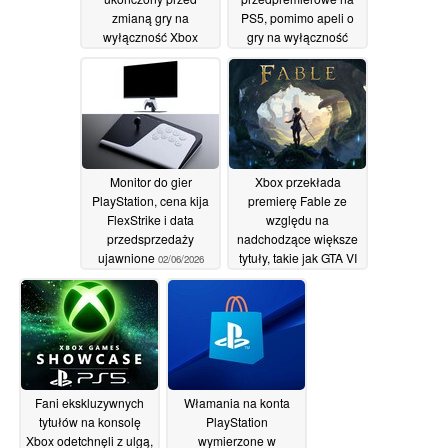
zmianą gry na
PS5, pomimo apeli o
wyłączność Xbox
gry na wyłączność
Xbox
08/06/2026
07/06/2026
Monitor do gier
Xbox przekłada
PlayStation, cena kija
premierę Fable ze
FlexStrike i data
względu na
przedsprzedaży
nadchodzące większe
ujawnione
tytuły, takie jak GTA VI
02/06/2026
30/05/2026
Fani ekskluzywnych
Włamania na konta
tytułów na konsolę
PlayStation
Xbox odetchnęli z ulgą,
wymierzone w