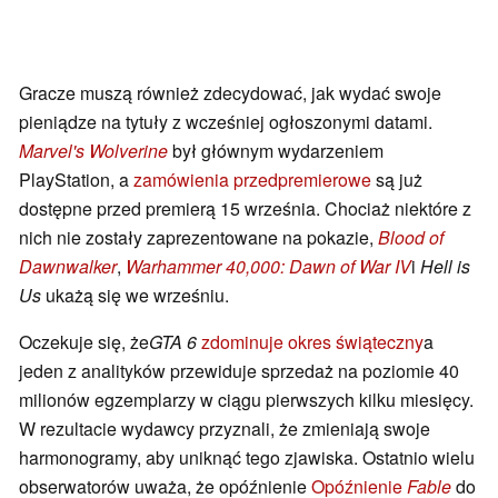
Gracze muszą również zdecydować, jak wydać swoje
pieniądze na tytuły z wcześniej ogłoszonymi datami.
Marvel's Wolverine
był głównym wydarzeniem
PlayStation, a
zamówienia przedpremierowe
są już
dostępne przed premierą 15 września. Chociaż niektóre z
nich nie zostały zaprezentowane na pokazie,
Blood of
Dawnwalker
,
Warhammer 40,000: Dawn of War IV
i
Hell is
Us
ukażą się we wrześniu.
Oczekuje się, że
GTA 6
zdominuje okres świąteczny
a
jeden z analityków przewiduje sprzedaż na poziomie 40
milionów egzemplarzy w ciągu pierwszych kilku miesięcy.
W rezultacie wydawcy przyznali, że zmieniają swoje
harmonogramy, aby uniknąć tego zjawiska. Ostatnio wielu
obserwatorów uważa, że opóźnienie
Opóźnienie
Fable
do