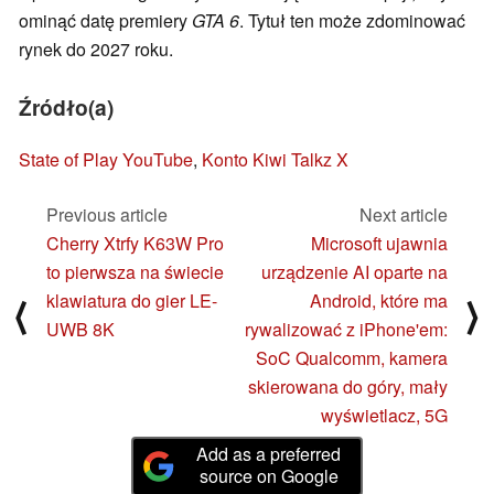
ominąć datę premiery
GTA 6
. Tytuł ten może zdominować
rynek do 2027 roku.
Źródło(a)
State of Play YouTube
,
Konto Kiwi Talkz X
Previous article
Next article
Cherry Xtrfy K63W Pro
Microsoft ujawnia
to pierwsza na świecie
urządzenie AI oparte na
klawiatura do gier LE-
Android, które ma
⟨
⟩
UWB 8K
rywalizować z iPhone'em:
SoC Qualcomm, kamera
skierowana do góry, mały
wyświetlacz, 5G
Add as a preferred
source on Google