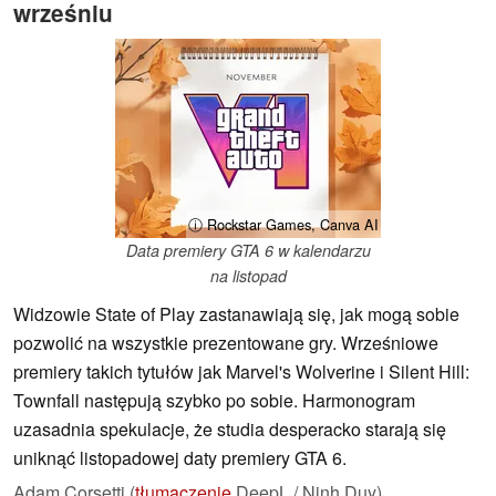
wrześniu
ⓘ Rockstar Games, Canva AI
Data premiery GTA 6 w kalendarzu
na listopad
Widzowie State of Play zastanawiają się, jak mogą sobie
pozwolić na wszystkie prezentowane gry. Wrześniowe
premiery takich tytułów jak Marvel's Wolverine i Silent Hill:
Townfall następują szybko po sobie. Harmonogram
uzasadnia spekulacje, że studia desperacko starają się
uniknąć listopadowej daty premiery GTA 6.
Adam Corsetti (
tłumaczenie
DeepL / Ninh Duy),