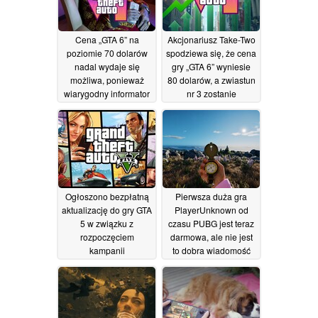
dostępnych wyłącznie
na PS5
26/06/2026
Cena „GTA 6” na
Akcjonariusz Take-Two
poziomie 70 dolarów
spodziewa się, że cena
nadal wydaje się
gry „GTA 6” wyniesie
możliwa, ponieważ
80 dolarów, a zwiastun
wiarygodny informator
nr 3 zostanie
obala informację o
opublikowany wraz z
przedsprzedaży za 80
rozpoczęciem
dolarów
przedsprzedaży
22/06/2026
20/06/2026
Ogłoszono bezpłatną
Pierwsza duża gra
aktualizację do gry GTA
PlayerUnknown od
5 w związku z
czasu PUBG jest teraz
rozpoczęciem
darmowa, ale nie jest
kampanii
to dobra wiadomość
marketingowej GTA 6
04/06/2026
18/06/2026