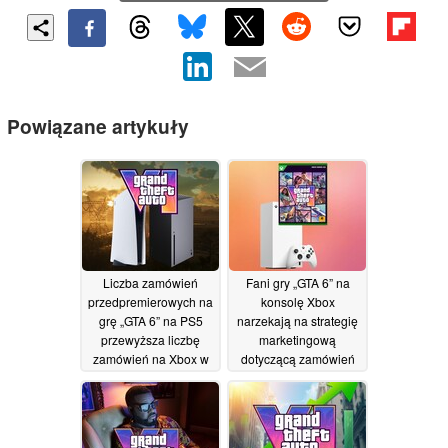
Powiązane artykuły
Liczba zamówień
Fani gry „GTA 6” na
przedpremierowych na
konsolę Xbox
grę „GTA 6” na PS5
narzekają na strategię
przewyższa liczbę
marketingową
zamówień na Xbox w
dotyczącą zamówień
stosunku 6 do 1, w
przedpremierowych,
obliczu zbliżającej się
przypominającą
podwyżki cen konsoli
podejście stosowane w
przypadku gier
27/06/2026