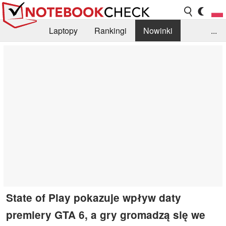
Laptopy
Rankingi
Nowinki
...
Biblioteka
Info
Szukajka recenzji
State of Play pokazuje wpływ daty
premiery GTA 6, a gry gromadzą się we