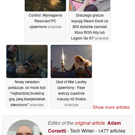
Control: Wymagania
Dlaczego gracze
Resonant PC
kupują Steam Deck za
ujawnione
800 dolarów zamiast
04/06/2026
Xbox ROG Ally lub
Legion Go S?
03/06/2026
Nowy zwiastun
God of War Laufey
pokazuje, co może być
ujawniony - Faye
"najbardziej brutalną
walczy zupełnie
grą, jaką kiedykolwiek
inaczej niż Kratos
stworzono"
03/06/2026
03/06/2026
Show more articles
Editor of the
original article
:
Adam
Corsetti
- Tech Writer
- 1477 articles