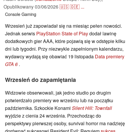
Opublikowany
03/06/2026
🇺🇸
🇩🇪
...
Console
Gaming
Wrzesień już zapowiadał się na miesiąc pełen nowości.
Jednak serwis
PlayStation State of Play
dodał lawinę
dodatkowych gier AAA, które pojawią się w odstępie kilku
dni lub tygodni. Przy niezwykle zapełnionym kalendarzu,
wydawcy wydają się obawiać 19 listopada
Data premiery
GTA 6
.
Wrzesień do zapamiętania
Widzowie obserwowali, jak jedno studio po drugim
potwierdzało premiery we wrześniu lub na początku
października. Szkockie Konami
Silent Hill: Townfall
wyjdzie z cienia 24 września. Przechodząc do
perspektywy pierwszej osoby, survival horror ma nadzieję
dorównać sukcesowi Resident Evil: Requiem
sukces