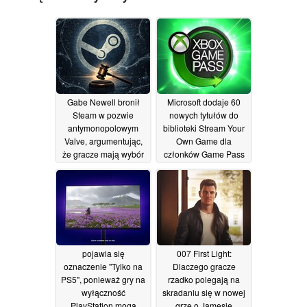
Gabe Newell bronił
Microsoft dodaje 60
Steam w pozwie
nowych tytułów do
antymonopolowym
biblioteki Stream Your
Valve, argumentując,
Own Game dla
że gracze mają wybór
członków Game Pass
02/06/2026
02/06/2026
pojawia się
007 First Light:
oznaczenie "Tylko na
Dlaczego gracze
PS5", ponieważ gry na
rzadko polegają na
wyłączność
skradaniu się w nowej
PlayStation mogą
grze o Jamesie