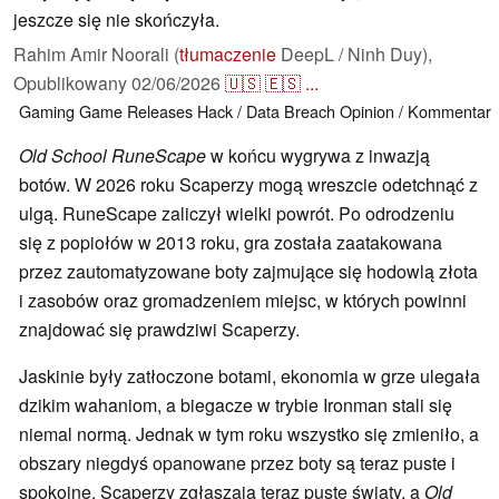
jeszcze się nie skończyła.
Rahim Amir Noorali (
tłumaczenie
DeepL / Ninh Duy),
Opublikowany
02/06/2026
🇺🇸
🇪🇸
...
Gaming
Game Releases
Hack / Data Breach
Opinion / Kommentar
Old School RuneScape
w końcu wygrywa z inwazją
botów. W 2026 roku Scaperzy mogą wreszcie odetchnąć z
ulgą. RuneScape zaliczył wielki powrót. Po odrodzeniu
się z popiołów w 2013 roku, gra została zaatakowana
przez zautomatyzowane boty zajmujące się hodowlą złota
i zasobów oraz gromadzeniem miejsc, w których powinni
znajdować się prawdziwi Scaperzy.
Jaskinie były zatłoczone botami, ekonomia w grze ulegała
dzikim wahaniom, a biegacze w trybie Ironman stali się
niemal normą. Jednak w tym roku wszystko się zmieniło, a
obszary niegdyś opanowane przez boty są teraz puste i
spokojne. Scaperzy zgłaszają teraz puste światy, a
Old