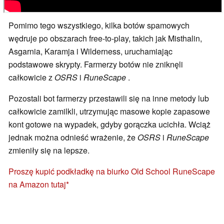
Pomimo tego wszystkiego, kilka botów spamowych
wędruje po obszarach free-to-play, takich jak Misthalin,
Asgarnia, Karamja i Wilderness, uruchamiając
podstawowe skrypty. Farmerzy botów nie zniknęli
całkowicie z
OSRS
i
RuneScape
.
Pozostali bot farmerzy przestawili się na inne metody lub
całkowicie zamilkli, utrzymując masowe kopie zapasowe
kont gotowe na wypadek, gdyby gorączka ucichła. Wciąż
jednak można odnieść wrażenie, że
OSRS
i
RuneScape
zmieniły się na lepsze.
Proszę kupić podkładkę na biurko Old School RuneScape
na Amazon tutaj