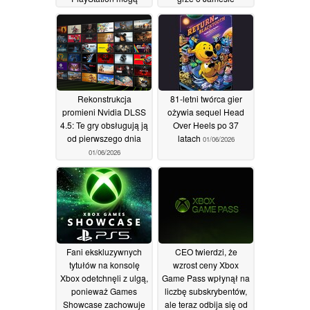
ominąć PC
Bondzie?
02/06/2026
02/06/2026
Rekonstrukcja
81-letni twórca gier
promieni Nvidia DLSS
ożywia sequel Head
4.5: Te gry obsługują ją
Over Heels po 37
od pierwszego dnia
latach
01/06/2026
01/06/2026
Fani ekskluzywnych
CEO twierdzi, że
tytułów na konsolę
wzrost ceny Xbox
Xbox odetchnęli z ulgą,
Game Pass wpłynął na
ponieważ Games
liczbę subskrybentów,
Showcase zachowuje
ale teraz odbija się od