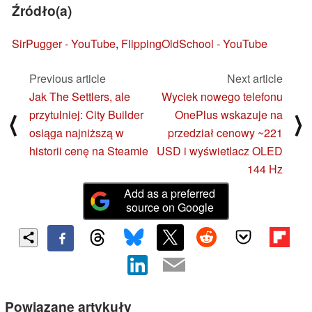
Źródło(a)
SirPugger - YouTube
,
FlippingOldSchool - YouTube
Previous article
Next article
Jak The Settlers, ale
Wyciek nowego telefonu
przytulniej: City Builder
OnePlus wskazuje na
⟨
⟩
osiąga najniższą w
przedział cenowy ~221
historii cenę na Steamie
USD i wyświetlacz OLED
144 Hz
Add as a preferred
source on Google
Powiązane artykuły