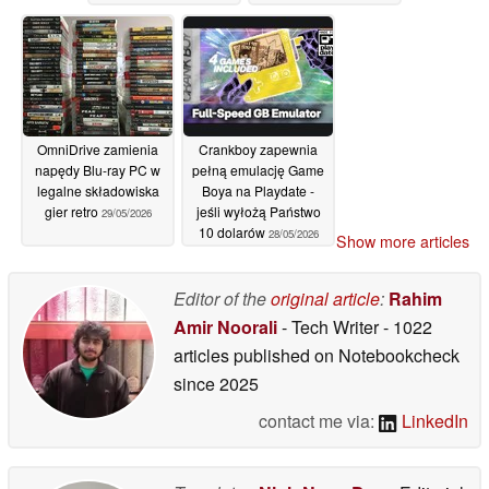
wieloplatformowe
dna
29/05/2026
tytuły na PS5
30/05/2026
OmniDrive zamienia
Crankboy zapewnia
napędy Blu-ray PC w
pełną emulację Game
legalne składowiska
Boya na Playdate -
gier retro
jeśli wyłożą Państwo
29/05/2026
10 dolarów
28/05/2026
Show more articles
Editor of the
original article
:
Rahim
Amir Noorali
- Tech Writer
- 1022
articles published on Notebookcheck
since 2025
contact me via:
LinkedIn