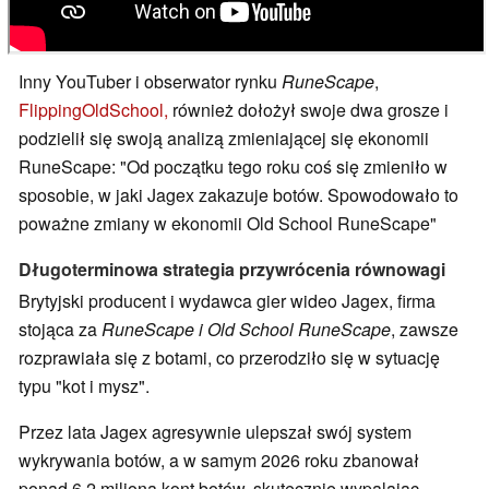
Inny YouTuber i obserwator rynku
RuneScape
,
FlippingOldSchool,
również dołożył swoje dwa grosze i
podzielił się swoją analizą zmieniającej się ekonomii
RuneScape: "Od początku tego roku coś się zmieniło w
sposobie, w jaki Jagex zakazuje botów. Spowodowało to
poważne zmiany w ekonomii Old School RuneScape"
Długoterminowa strategia przywrócenia równowagi
Brytyjski producent i wydawca gier wideo Jagex, firma
stojąca za
RuneScape i Old School RuneScape
, zawsze
rozprawiała się z botami, co przerodziło się w sytuację
typu "kot i mysz".
Przez lata Jagex agresywnie ulepszał swój system
wykrywania botów, a w samym 2026 roku zbanował
ponad 6,2 miliona kont botów, skutecznie wypalając