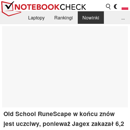
Laptopy
Rankingi
Nowinki
...
Biblioteka
Info
Szukajka recenzji
Old School RuneScape w końcu znów
jest uczciwy, ponieważ Jagex zakazał 6,2