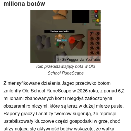
miliona botów
ⓘ SirPugger via YouTube
Klip przedstawiający bota w Old
School RuneScape
Zintensyfikowane działania Jagex przeciwko botom
zmieniły Old School RuneScape w 2026 roku, z ponad 6,2
milionami zbanowanych kont i niegdyś zatłoczonymi
obszarami rolniczymi, które są teraz w dużej mierze puste.
Raporty graczy i analizy twórców sugerują, że represje
ustabilizowały kluczowe części gospodarki w grze, choć
utrzymująca się aktywność botów wskazuje, że walka