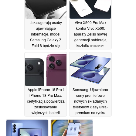
Jak sugerują osoby
Vivo X500 Pro Max
ujawniające
kontra Vivo X500:
informacje, model
aparaty Zeiss nowej
Samsung Galaxy Z
generacji nabierają
Fold 8 będzie się
kształtu
05/07/2026
całkowicie różnił od
modelu Galaxy Z Fold
7
06/07/2026
Apple iPhone 18 Pro i
Samsung: Ujawniono
iPhone 18 Pro Max:
ceny premierowe
certyfikacja potwierdza
nowych składanych
zastosowanie
telefonów klasy ultra-
większych baterii
premium na rynku
brytyjskim
04/07/2026
04/07/2026