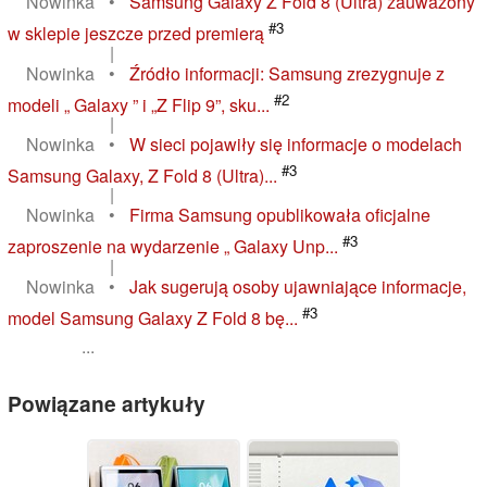
Nowinka
•
Samsung Galaxy Z Fold 8 (Ultra) zauważony
#3
w sklepie jeszcze przed premierą
|
Nowinka
•
Źródło informacji: Samsung zrezygnuje z
#2
modeli „ Galaxy ” i „Z Flip 9”, sku...
|
Nowinka
•
W sieci pojawiły się informacje o modelach
#3
Samsung Galaxy, Z Fold 8 (Ultra)...
|
Nowinka
•
Firma Samsung opublikowała oficjalne
#3
zaproszenie na wydarzenie „ Galaxy Unp...
|
Nowinka
•
Jak sugerują osoby ujawniające informacje,
#3
model Samsung Galaxy Z Fold 8 bę...
...
Powiązane artykuły