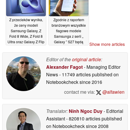
Z przecieków wynika,
Zgodnie z raportem
że ceny modeli
branżowym wszystkie
Samsung Galaxy, Z
flagowe modele
Fold 8 Wide, Z Fold 8
Samsunga z serii „
Ultra oraz Galaxy Z Flip
Galaxy ” S27 będą
Show more articles
8 będą wyższe
wyposażone w
ekskluzywną funkcję „
03/07/2026
Galaxy ” znaną z
Editor of the
original article
:
modelu S26 Ultra
Alexander Fagot
- Managing Editor
02/07/2026
News
- 11749 articles published on
Notebookcheck
since 2016
contact me via:
@alfawien
Translator:
Ninh Ngoc Duy
- Editorial
Assistant
- 820810 articles published
on Notebookcheck
since 2008