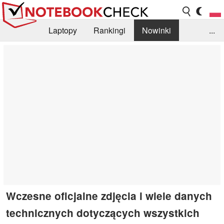
Laptopy
Rankingi
Nowinki
...
Biblioteka
Info
Szukajka recenzji
Wczesne oficjalne zdjęcia i wiele danych
technicznych dotyczących wszystkich