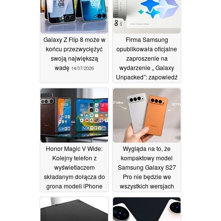
Galaxy Z Flip 8 może w
Firma Samsung
końcu przezwyciężyć
opublikowała oficjalne
swoją największą
zaproszenie na
wadę
wydarzenie „ Galaxy
14/07/2026
Unpacked”: zapowiedź
nadchodzącej
premiery modelu „
Apple ”, która ma się
odbyć we wrześniu
08/07/2026
Honor Magic V Wide:
Wygląda na to, że
Kolejny telefon z
kompaktowy model
wyświetlaczem
Samsung Galaxy S27
składanym dołącza do
Pro nie będzie we
grona modeli iPhone
wszystkich wersjach
Ultra, oferując
wyposażony w
ogromną pojemność
procesor Snapdragon
baterii
8 Elite Gen 6
07/07/2026
07/07/2026