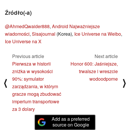
Źródło(-a)
@AhmedQwaider888
,
Android Najważniejsze
wiadomości
,
Sisajournal
(Korea),
Ice Universe na Weibo
,
Ice Universe na X
Previous article
Next article
Pierwsza w historii
Honor 600: Jaśniejsze,
zniżka w wysokości
trwalsze i wreszcie
90%: symulator
wodoodporne
⟨
⟩
zarządzania, w którym
gracze mogą zbudować
imperium transportowe
za 3 dolary
Add as a preferred
source on Google