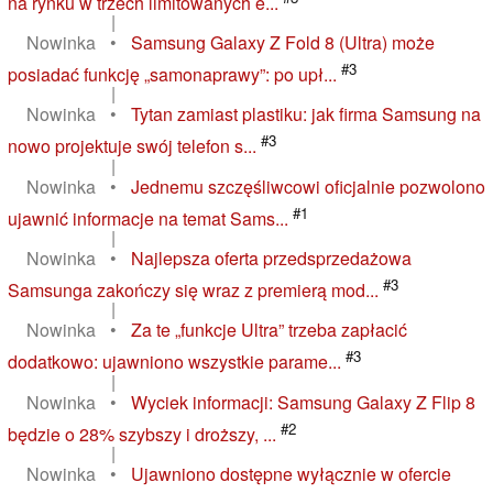
na rynku w trzech limitowanych e...
|
Nowinka
•
Samsung Galaxy Z Fold 8 (Ultra) może
#3
posiadać funkcję „samonaprawy”: po upł...
|
Nowinka
•
Tytan zamiast plastiku: jak firma Samsung na
#3
nowo projektuje swój telefon s...
|
Nowinka
•
Jednemu szczęśliwcowi oficjalnie pozwolono
#1
ujawnić informacje na temat Sams...
|
Nowinka
•
Najlepsza oferta przedsprzedażowa
#3
Samsunga zakończy się wraz z premierą mod...
|
Nowinka
•
Za te „funkcje Ultra” trzeba zapłacić
#3
dodatkowo: ujawniono wszystkie parame...
|
Nowinka
•
Wyciek informacji: Samsung Galaxy Z Flip 8
#2
będzie o 28% szybszy i droższy, ...
|
Nowinka
•
Ujawniono dostępne wyłącznie w ofercie