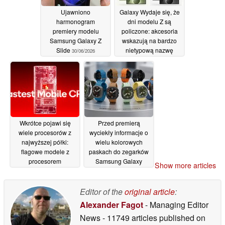
Ujawniono
Galaxy Wydaje się, że
harmonogram
dni modelu Z są
premiery modelu
policzone: akcesoria
Samsung Galaxy Z
wskazują na bardzo
Slide
nietypową nazwę
30/06/2026
konkurenta dla
iPhone’a Ultra firmy
Samsung
29/06/2026
Wkrótce pojawi się
Przed premierą
wiele procesorów z
wyciekły informacje o
najwyższej półki:
wielu kolorowych
flagowe modele z
paskach do zegarków
procesorem
Samsung Galaxy
Show more articles
Snapdragon 8 Elite
Watch 9 oraz Galaxy
Gen 6 Pro w
Watch Ultra 2
27/06/2026
technologii 2 nm będą
Editor of the
original article
:
najprawdopodobniej
Alexander Fagot
- Managing Editor
niezwykle drogie
News
- 11749 articles published on
28/06/2026