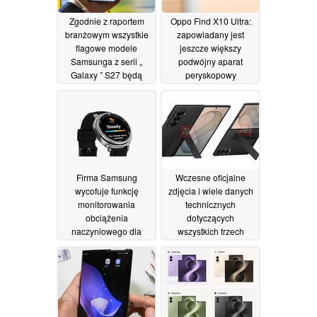
Zgodnie z raportem
Oppo Find X10 Ultra:
branżowym wszystkie
zapowiadany jest
flagowe modele
jeszcze większy
Samsunga z serii „
podwójny aparat
Galaxy ” S27 będą
peryskopowy
wyposażone w
Hasselblad oraz
ekskluzywną funkcję „
kwadratowy czujnik
Galaxy ” znaną z
02/07/2026
modelu S26 Ultra
02/07/2026
Firma Samsung
Wczesne oficjalne
wycofuje funkcję
zdjęcia i wiele danych
monitorowania
technicznych
obciążenia
dotyczących
naczyniowego dla
wszystkich trzech
użytkowników
modeli Samsunga z
zegarków Galaxy
serii „ Galaxy ” Z
Watch w Stanach
Foldable przed
Zjednoczonych
premierą
30/06/2026
02/07/2026