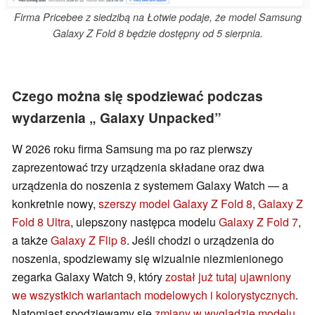
Firma Pricebee z siedzibą na Łotwie podaje, że model Samsung
Galaxy Z Fold 8 będzie dostępny od 5 sierpnia.
Czego można się spodziewać podczas
wydarzenia „ Galaxy Unpacked”
W 2026 roku firma Samsung ma po raz pierwszy
zaprezentować trzy urządzenia składane oraz dwa
urządzenia do noszenia z systemem Galaxy Watch — a
konkretnie nowy,
szerszy model Galaxy Z Fold 8
,
Galaxy Z
Fold 8 Ultra
, ulepszony następca modelu
Galaxy Z Fold 7
,
a także
Galaxy Z Flip 8
. Jeśli chodzi o urządzenia do
noszenia, spodziewamy się wizualnie niezmienionego
zegarka Galaxy Watch 9, który
został już tutaj ujawniony
we wszystkich wariantach modelowych i kolorystycznych
.
Natomiast spodziewamy się
zmiany w wyglądzie modelu