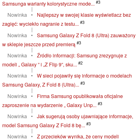
#3
Samsunga warianty kolorystyczne mode...
|
Nowinka
•
Najlepszy w swojej klasie wyświetlacz bez
#3
zagięć: wyciekło nagranie z testu...
|
Nowinka
•
Samsung Galaxy Z Fold 8 (Ultra) zauważony
#3
w sklepie jeszcze przed premierą
|
Nowinka
•
Źródło informacji: Samsung zrezygnuje z
#2
modeli „ Galaxy ” i „Z Flip 9”, sku...
|
Nowinka
•
W sieci pojawiły się informacje o modelach
#3
Samsung Galaxy, Z Fold 8 (Ultra)...
|
Nowinka
•
Firma Samsung opublikowała oficjalne
#3
zaproszenie na wydarzenie „ Galaxy Unp...
|
Nowinka
•
Jak sugerują osoby ujawniające informacje,
#3
model Samsung Galaxy Z Fold 8 bę...
|
Nowinka
•
Z przecieków wynika, że ceny modeli