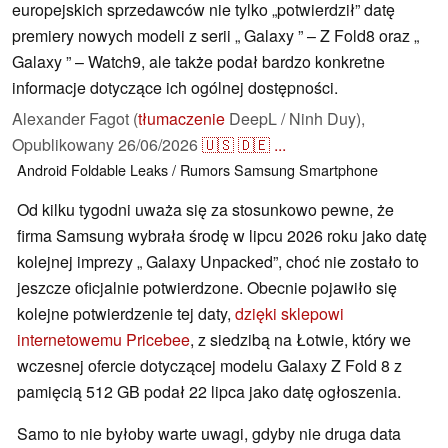
europejskich sprzedawców nie tylko „potwierdził” datę
premiery nowych modeli z serii „ Galaxy ” – Z Fold8 oraz „
Galaxy ” – Watch9, ale także podał bardzo konkretne
informacje dotyczące ich ogólnej dostępności.
Alexander Fagot (
tłumaczenie
DeepL / Ninh Duy),
Opublikowany
26/06/2026
🇺🇸
🇩🇪
...
Android
Foldable
Leaks / Rumors
Samsung
Smartphone
Od kilku tygodni uważa się za stosunkowo pewne, że
firma Samsung wybrała środę w lipcu 2026 roku jako datę
kolejnej imprezy „ Galaxy Unpacked”, choć nie zostało to
jeszcze oficjalnie potwierdzone. Obecnie pojawiło się
kolejne potwierdzenie tej daty,
dzięki sklepowi
internetowemu Pricebee
, z siedzibą na Łotwie, który we
wczesnej ofercie dotyczącej modelu Galaxy Z Fold 8 z
pamięcią 512 GB podał 22 lipca jako datę ogłoszenia.
Samo to nie byłoby warte uwagi, gdyby nie druga data