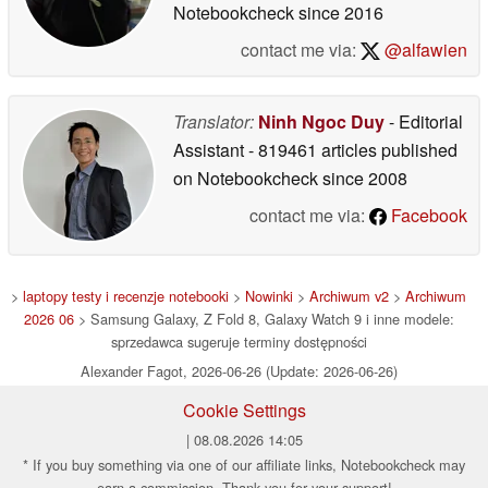
Notebookcheck
since 2016
contact me via:
@alfawien
Translator:
Ninh Ngoc Duy
- Editorial
Assistant
- 819461 articles published
on Notebookcheck
since 2008
contact me via:
Facebook
>
laptopy testy i recenzje notebooki
>
Nowinki
>
Archiwum v2
>
Archiwum
2026 06
> Samsung Galaxy, Z Fold 8, Galaxy Watch 9 i inne modele:
sprzedawca sugeruje terminy dostępności
Alexander Fagot, 2026-06-26 (Update: 2026-06-26)
Cookie Settings
| 08.08.2026 14:05
* If you buy something via one of our affiliate links, Notebookcheck may
earn a commission. Thank you for your support!