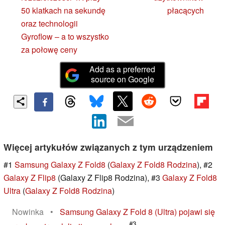
50 klatkach na sekundę
płacących
oraz technologii
Gyroflow – a to wszystko
za połowę ceny
Add as a preferred
source on Google
Więcej artykułów związanych z tym urządzeniem
#1
Samsung Galaxy Z Fold8
(
Galaxy Z Fold8 Rodzina
), #2
Galaxy Z Flip8
(Galaxy Z Flip8 Rodzina), #3
Galaxy Z Fold8
Ultra
(
Galaxy Z Fold8 Rodzina
)
Nowinka
•
Samsung Galaxy Z Fold 8 (Ultra) pojawi się
#3