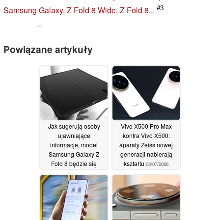
#3
Samsung Galaxy, Z Fold 8 Wide, Z Fold 8...
...
Powiązane artykuły
Jak sugerują osoby
Vivo X500 Pro Max
ujawniające
kontra Vivo X500:
informacje, model
aparaty Zeiss nowej
Samsung Galaxy Z
generacji nabierają
Fold 8 będzie się
kształtu
05/07/2026
całkowicie różnił od
modelu Galaxy Z Fold
7
06/07/2026