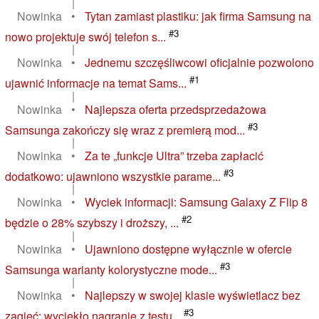
|
Nowinka
•
Tytan zamiast plastiku: jak firma Samsung na
#3
nowo projektuje swój telefon s...
|
Nowinka
•
Jednemu szczęśliwcowi oficjalnie pozwolono
#1
ujawnić informacje na temat Sams...
|
Nowinka
•
Najlepsza oferta przedsprzedażowa
#3
Samsunga zakończy się wraz z premierą mod...
|
Nowinka
•
Za te „funkcje Ultra” trzeba zapłacić
#3
dodatkowo: ujawniono wszystkie parame...
|
Nowinka
•
Wyciek informacji: Samsung Galaxy Z Flip 8
#2
będzie o 28% szybszy i droższy, ...
|
Nowinka
•
Ujawniono dostępne wyłącznie w ofercie
#3
Samsunga warianty kolorystyczne mode...
|
Nowinka
•
Najlepszy w swojej klasie wyświetlacz bez
#3
zagięć: wyciekło nagranie z testu...