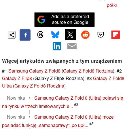
półki
Add as a preferred
source on Google
Więcej artykułów związanych z tym urządzeniem
#1
Samsung Galaxy Z Fold8
(
Galaxy Z Fold8 Rodzina
), #2
Galaxy Z Flip8
(Galaxy Z Flip8 Rodzina), #3
Galaxy Z Fold8
Ultra
(
Galaxy Z Fold8 Rodzina
)
Nowinka
•
Samsung Galaxy Z Fold 8 (Ultra) pojawi się
#3
na rynku w trzech limitowanych e...
|
Nowinka
•
Samsung Galaxy Z Fold 8 (Ultra) może
#3
posiadać funkcję „samonaprawy”: po upł...