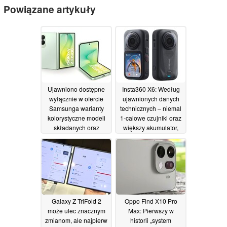
Powiązane artykuły
Ujawniono dostępne
Insta360 X6: Według
wyłącznie w ofercie
ujawnionych danych
Samsunga warianty
technicznych – niemal
kolorystyczne modeli
1-calowe czujniki oraz
składanych oraz
większy akumulator,
wszystkie ceny w AUD.
mimo że jest to
Zaprezentowano
bardziej kompaktowa
matrycę aparatu w
kamera 360 stopni
modelu Galaxy Z Fold
14/07/2026
8
14/07/2026
Galaxy Z TriFold 2
Oppo Find X10 Pro
może ulec znacznym
Max: Pierwszy w
zmianom, ale najpierw
historii „system