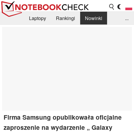
Laptopy
Rankingi
Nowinki
...
Biblioteka
Info
Szukajka recenzji
Firma Samsung opublikowała oficjalne
zaproszenie na wydarzenie „ Galaxy