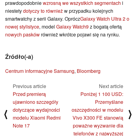
prawdopodobnie
wzrosną we wszystkich segmentach
i
niestety
dotyczy to również
w przypadku kolejnych
smartwatchy z serii Galaxy. Oprócz
Galaxy Watch Ultra 2 o
nowej stylistyce
, model
Galaxy Watch9
z bogatą ofertą
nowych pasków
również wkrótce pojawi się na rynku.
Źródło(-a)
Centrum informacyjne Samsung
,
Bloomberg
Previous article
Next article
Przed premierą
Poniżej 1 100 USD:
ujawniono szczegóły
Przemyślane
dotyczące wydajności
oszczędności w modelu
⟨
⟩
modelu Xiaomi Redmi
Vivo X300 FE stanowią
Note 17
poważne wyzwanie dla
telefonów z najwyższej