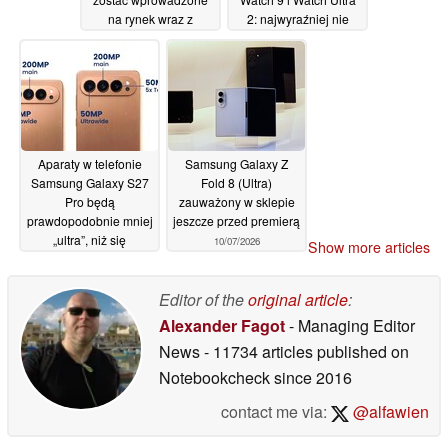
na rynek wraz z
2: najwyraźniej nie
modelem S26 FE
wszystkie baterie będą
miały większą
11/07/2026
pojemność
11/07/2026
Aparaty w telefonie
Samsung Galaxy Z
Samsung Galaxy S27
Fold 8 (Ultra)
Pro będą
zauważony w sklepie
prawdopodobnie mniej
jeszcze przed premierą
„ultra”, niż się
10/07/2026
Show more articles
spodziewano
11/07/2026
Editor of the
original article
:
Alexander Fagot
- Managing Editor
News
- 11734 articles published on
Notebookcheck
since 2016
contact me via:
@alfawien