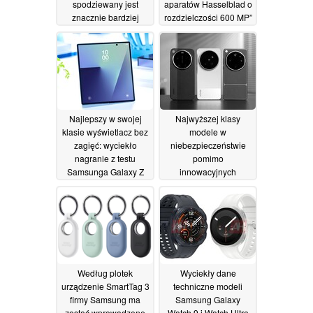
spodziewany jest
aparatów Hasselblad o
znacznie bardziej
rozdzielczości 600 MP”
ekscytujący smartfon
zbliża się do masowej
firmy Samsung
produkcji
13/07/2026
14/07/2026
Najlepszy w swojej
Najwyższej klasy
klasie wyświetlacz bez
modele w
zagięć: wyciekło
niebezpieczeństwie
nagranie z testu
pomimo
Samsunga Galaxy Z
innowacyjnych
Fold 8 Ultra
pomysłów: przyszłość
13/07/2026
modeli Xiaomi 18 Ultra,
Vivo X500 Ultra i Oppo
Find X10 Ultra
12/07/2026
Według plotek
Wyciekły dane
urządzenie SmartTag 3
techniczne modeli
firmy Samsung ma
Samsung Galaxy
zostać wprowadzone
Watch 9 i Watch Ultra