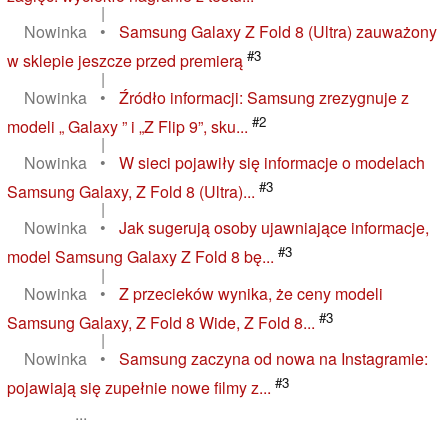
|
Nowinka
•
Samsung Galaxy Z Fold 8 (Ultra) zauważony
#3
w sklepie jeszcze przed premierą
|
Nowinka
•
Źródło informacji: Samsung zrezygnuje z
#2
modeli „ Galaxy ” i „Z Flip 9”, sku...
|
Nowinka
•
W sieci pojawiły się informacje o modelach
#3
Samsung Galaxy, Z Fold 8 (Ultra)...
|
Nowinka
•
Jak sugerują osoby ujawniające informacje,
#3
model Samsung Galaxy Z Fold 8 bę...
|
Nowinka
•
Z przecieków wynika, że ceny modeli
#3
Samsung Galaxy, Z Fold 8 Wide, Z Fold 8...
|
Nowinka
•
Samsung zaczyna od nowa na Instagramie:
#3
pojawiają się zupełnie nowe filmy z...
...