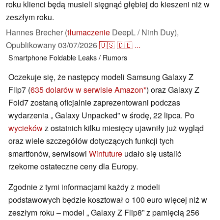
roku klienci będą musieli sięgnąć głębiej do kieszeni niż w
zeszłym roku.
Hannes Brecher (
tłumaczenie
DeepL / Ninh Duy),
Opublikowany
03/07/2026
🇺🇸
🇩🇪
...
Smartphone
Foldable
Leaks / Rumors
Oczekuje się, że następcy modeli Samsung Galaxy Z
Flip7 (
635 dolarów w serwisie Amazon
) oraz Galaxy Z
Fold7 zostaną oficjalnie zaprezentowani podczas
wydarzenia „ Galaxy Unpacked” w środę, 22 lipca. Po
wycieków
z ostatnich kilku miesięcy ujawniły już wygląd
oraz wiele szczegółów dotyczących funkcji tych
smartfonów, serwisowi
Winfuture
udało się ustalić
rzekome ostateczne ceny dla Europy.
Zgodnie z tymi informacjami każdy z modeli
podstawowych będzie kosztował o 100 euro więcej niż w
zeszłym roku – model „ Galaxy Z Flip8” z pamięcią 256