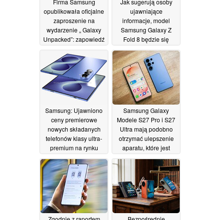
Firma Samsung
Jak sugerują osoby
opublikowała oficjalne
ujawniające
zaproszenie na
informacje, model
wydarzenie „ Galaxy
Samsung Galaxy Z
Unpacked”: zapowiedź
Fold 8 będzie się
nadchodzącej
całkowicie różnił od
premiery modelu „
modelu Galaxy Z Fold
Apple ”, która ma się
7
06/07/2026
odbyć we wrześniu
08/07/2026
Samsung: Ujawniono
Samsung Galaxy
ceny premierowe
Modele S27 Pro i S27
nowych składanych
Ultra mają podobno
telefonów klasy ultra-
otrzymać ulepszenie
premium na rynku
aparatu, które jest
brytyjskim
opóźnione o 4 lata
04/07/2026
03/07/2026
Zgodnie z raportem
Bezpośrednie