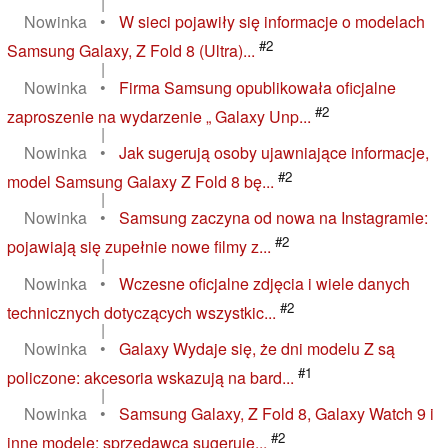
|
Nowinka
•
W sieci pojawiły się informacje o modelach
#2
Samsung Galaxy, Z Fold 8 (Ultra)...
|
Nowinka
•
Firma Samsung opublikowała oficjalne
#2
zaproszenie na wydarzenie „ Galaxy Unp...
|
Nowinka
•
Jak sugerują osoby ujawniające informacje,
#2
model Samsung Galaxy Z Fold 8 bę...
|
Nowinka
•
Samsung zaczyna od nowa na Instagramie:
#2
pojawiają się zupełnie nowe filmy z...
|
Nowinka
•
Wczesne oficjalne zdjęcia i wiele danych
#2
technicznych dotyczących wszystkic...
|
Nowinka
•
Galaxy Wydaje się, że dni modelu Z są
#1
policzone: akcesoria wskazują na bard...
|
Nowinka
•
Samsung Galaxy, Z Fold 8, Galaxy Watch 9 i
#2
inne modele: sprzedawca sugeruje...