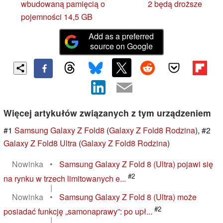
wbudowaną pamięcią o
2 będą droższe
pojemności 14,5 GB
Add as a preferred
source on Google
Więcej artykułów związanych z tym urządzeniem
#1
Samsung Galaxy Z Fold8
(
Galaxy Z Fold8 Rodzina
), #2
Galaxy Z Fold8 Ultra
(
Galaxy Z Fold8 Rodzina
)
Nowinka
•
Samsung Galaxy Z Fold 8 (Ultra) pojawi się
#2
na rynku w trzech limitowanych e...
|
Nowinka
•
Samsung Galaxy Z Fold 8 (Ultra) może
#2
posiadać funkcję „samonaprawy”: po upł...
|