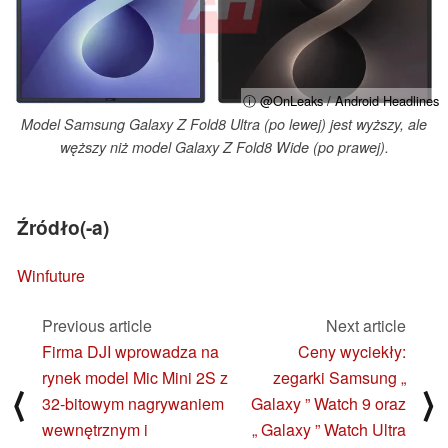
ⓘ @OnLeaks / Android Headlines
Model Samsung Galaxy Z Fold8 Ultra (po lewej) jest wyższy, ale
węższy niż model Galaxy Z Fold8 Wide (po prawej).
Źródło(-a)
Winfuture
Previous article
Next article
Firma DJI wprowadza na
Ceny wyciekły:
rynek model Mic Mini 2S z
zegarki Samsung „
⟨
⟩
32-bitowym nagrywaniem
Galaxy ” Watch 9 oraz
wewnętrznym i
„ Galaxy ” Watch Ultra