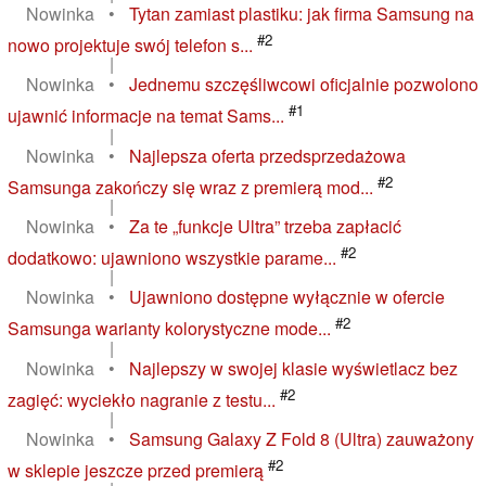
Nowinka
•
Tytan zamiast plastiku: jak firma Samsung na
#2
nowo projektuje swój telefon s...
|
Nowinka
•
Jednemu szczęśliwcowi oficjalnie pozwolono
#1
ujawnić informacje na temat Sams...
|
Nowinka
•
Najlepsza oferta przedsprzedażowa
#2
Samsunga zakończy się wraz z premierą mod...
|
Nowinka
•
Za te „funkcje Ultra” trzeba zapłacić
#2
dodatkowo: ujawniono wszystkie parame...
|
Nowinka
•
Ujawniono dostępne wyłącznie w ofercie
#2
Samsunga warianty kolorystyczne mode...
|
Nowinka
•
Najlepszy w swojej klasie wyświetlacz bez
#2
zagięć: wyciekło nagranie z testu...
|
Nowinka
•
Samsung Galaxy Z Fold 8 (Ultra) zauważony
#2
w sklepie jeszcze przed premierą