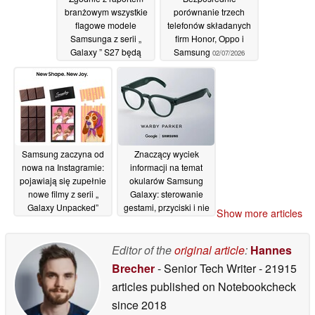
branżowym wszystkie
porównanie trzech
flagowe modele
telefonów składanych
Samsunga z serii „
firm Honor, Oppo i
Galaxy ” S27 będą
Samsung
02/07/2026
wyposażone w
ekskluzywną funkcję „
Galaxy ” znaną z
modelu S26 Ultra
02/07/2026
Samsung zaczyna od
Znaczący wyciek
nowa na Instagramie:
informacji na temat
pojawiają się zupełnie
okularów Samsung
nowe filmy z serii „
Galaxy: sterowanie
Galaxy Unpacked”
gestami, przyciski i nie
Show more articles
tylko
01/07/2026
01/07/2026
Editor of the
original article
:
Hannes
Brecher
- Senior Tech Writer
- 21915
articles published on Notebookcheck
since 2018