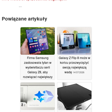
...
Powiązane artykuły
Firma Samsung
Galaxy Z Flip 8 może w
zastosowała tytan w
końcu przezwyciężyć
wyświetlaczu serii
swoją największą
Galaxy Z8, aby
wadę
14/07/2026
rozwiązać największy
problem urządzeń
składanych:
zagniecenie
15/07/2026