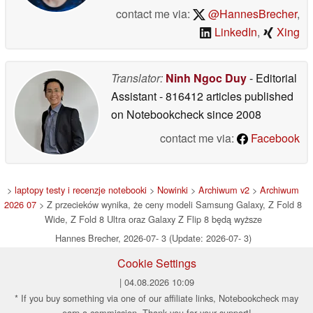
contact me via:
@HannesBrecher
,
LinkedIn
,
Xing
Translator:
Ninh Ngoc Duy
- Editorial
Assistant
- 816412 articles published
on Notebookcheck
since 2008
contact me via:
Facebook
>
laptopy testy i recenzje notebooki
>
Nowinki
>
Archiwum v2
>
Archiwum
2026 07
> Z przecieków wynika, że ceny modeli Samsung Galaxy, Z Fold 8
Wide, Z Fold 8 Ultra oraz Galaxy Z Flip 8 będą wyższe
Hannes Brecher, 2026-07- 3 (Update: 2026-07- 3)
Cookie Settings
| 04.08.2026 10:09
* If you buy something via one of our affiliate links, Notebookcheck may
earn a commission. Thank you for your support!