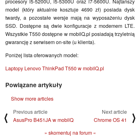
procesory i5-5200U, i5-5300U oraz i7-5600U. Najtańszy
model (który aktualnie kosztuje 4690 zł) posiada dysk
twardy, a pozostałe wersje mają na wyposażeniu dysk
SSD. Dostępne są dwie konfiguracje z modemem LTE.
Wszystkie T550 dostępne w mobilQ.pl posiadają trzyletnią
gwarancję z serwisem on-site (u klienta).
Poniżej lista oferowanych model:
Laptopy Lenovo ThinkPad T550 w mobilQ.pl
Powiązane artykuły
Show more articles
Previous article
Next article
⟨
⟩
AsusPro B451JA w mobilQ
Chrome OS 41
» skomentuj na forum «