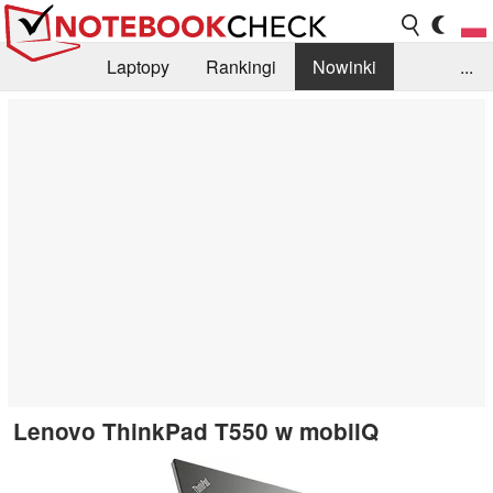
Laptopy
Rankingi
Nowinki
...
Biblioteka
Info
Szukajka recenzji
Lenovo ThinkPad T550 w mobilQ