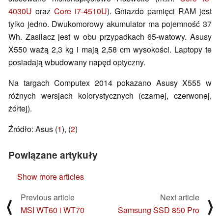
4030U
oraz
Core i7-4510U
). Gniazdo pamięci RAM jest
tylko jedno. Dwukomorowy akumulator ma pojemność 37
Wh. Zasilacz jest w obu przypadkach 65-watowy. Asusy
X550 ważą 2,3 kg i mają 2,58 cm wysokości. Laptopy te
posiadają wbudowany napęd optyczny.
Na targach Computex 2014 pokazano Asusy X555 w
różnych wersjach kolorystycznych (czarnej, czerwonej,
żółtej).
Źródło: Asus (
1
), (
2
)
Powiązane artykuły
Show more articles
Previous article
Next article
⟨
⟩
MSI WT60 i WT70
Samsung SSD 850 Pro