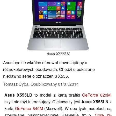
Asus X555LN
Asus będzie wkrótce oferował nowe laptopy o
różnokolorowych obudowach. Chodzi o pokazane
niedawno serie o oznaczeniu X555.
Tomasz Cyba,
Opublikowany
01/07/2014
Asus X555LD
to model z kartą grafiki
GeForce 820M
,
czyli niezbyt interesujący. Ciekawszy jest
Asus X555LN
z
kartą
GeForce 840M
(Maxwell). W obu tych modelach są
stosowane niskonapięciowe Haswelle (m.in.
Core i3-