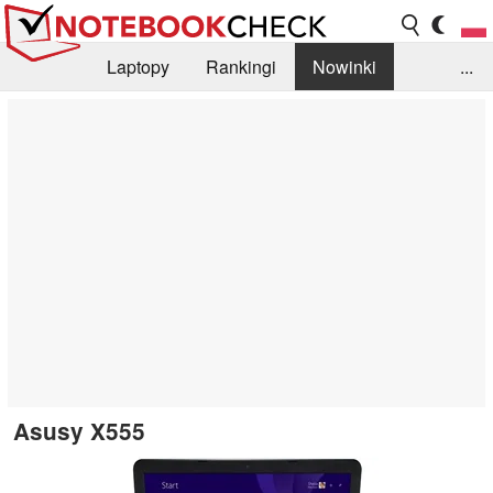
Laptopy
Rankingi
Nowinki
...
Biblioteka
Info
Szukajka recenzji
Asusy X555