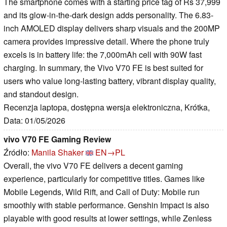
The smartphone comes with a starting price tag of Rs 37,999
and its glow-in-the-dark design adds personality. The 6.83-
inch AMOLED display delivers sharp visuals and the 200MP
camera provides impressive detail. Where the phone truly
excels is in battery life: the 7,000mAh cell with 90W fast
charging. In summary, the Vivo V70 FE is best suited for
users who value long-lasting battery, vibrant display quality,
and standout design.
Recenzja laptopa, dostępna wersja elektroniczna, Krótka,
Data: 01/05/2026
vivo V70 FE Gaming Review
Źródło:
Manila Shaker
EN→PL
Overall, the vivo V70 FE delivers a decent gaming
experience, particularly for competitive titles. Games like
Mobile Legends, Wild Rift, and Call of Duty: Mobile run
smoothly with stable performance. Genshin Impact is also
playable with good results at lower settings, while Zenless