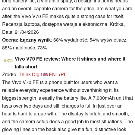
long battery life, a vibrant display, a design that turns heads
and an overall capable camera for the price, are what you are
after, the Vivo V70 FE makes quite a strong case for itself.
Recenzja laptopa, dostępna wersja elektroniczna, Krótka,
Data: 21/04/2026
Ocena:
Łączny wynik
: 68% wydajność: 54% wyświetlacz:
88% mobilność: 73%
Vivo V70 FE review: Where it shines and where it
68%
falls short
Źródło:
Think Digit
EN→PL
The Vivo V70 FE is a phone built for users who want a
reliable everyday experience without overthinking it. Its
biggest strength is easily the battery life. A 7,000mAh unit that
lasts over two days and still charges to full in just over an
hour is hard to argue with. The display is bright and smooth,
and the camera setup does a good job in most situations. The
glowing lines on the back also give it a fun, distinctive look