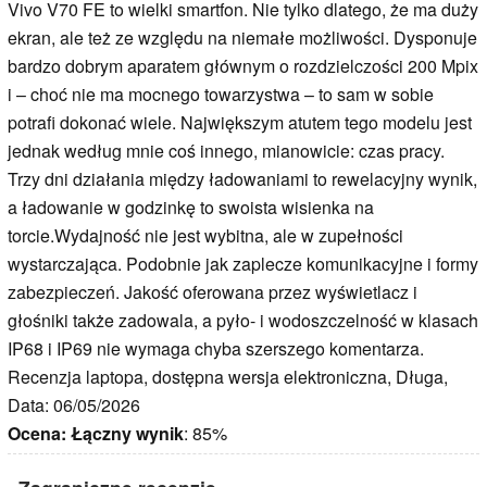
Vivo V70 FE to wielki smartfon. Nie tylko dlatego, że ma duży
ekran, ale też ze względu na niemałe możliwości. Dysponuje
bardzo dobrym aparatem głównym o rozdzielczości 200 Mpix
i – choć nie ma mocnego towarzystwa – to sam w sobie
potrafi dokonać wiele. Największym atutem tego modelu jest
jednak według mnie coś innego, mianowicie: czas pracy.
Trzy dni działania między ładowaniami to rewelacyjny wynik,
a ładowanie w godzinkę to swoista wisienka na
torcie.Wydajność nie jest wybitna, ale w zupełności
wystarczająca. Podobnie jak zaplecze komunikacyjne i formy
zabezpieczeń. Jakość oferowana przez wyświetlacz i
głośniki także zadowala, a pyło- i wodoszczelność w klasach
IP68 i IP69 nie wymaga chyba szerszego komentarza.
Recenzja laptopa, dostępna wersja elektroniczna, Długa,
Data: 06/05/2026
Ocena:
Łączny wynik
: 85%