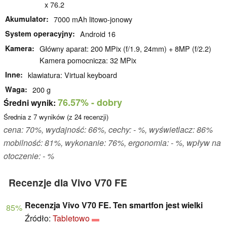
x 76.2
Akumulator
7000 mAh litowo-jonowy
System operacyjny
Android 16
Kamera
Główny aparat: 200 MPix (f/1.9, 24mm) + 8MP (f/2.2)
Kamera pomocnicza: 32 MPix
Inne
klawiatura: Virtual keyboard
Waga
200 g
76.57%
- dobry
Średni wynik:
Średnia z
7
wyników (z
24
recenzji)
cena: 70%, wydajność: 66%, cechy: - %, wyświetlacz: 86%
mobilność: 81%, wykonanie: 76%, ergonomia: - %, wpływ na
otoczenie: - %
Recenzje dla Vivo V70 FE
Recenzja Vivo V70 FE. Ten smartfon jest wielki
85%
Źródło:
Tabletowo