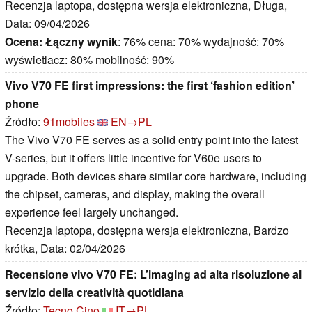
Recenzja laptopa, dostępna wersja elektroniczna, Długa,
Data: 09/04/2026
Ocena:
Łączny wynik
: 76% cena: 70% wydajność: 70%
wyświetlacz: 80% mobilność: 90%
Vivo V70 FE first impressions: the first ‘fashion edition’
phone
Źródło:
91mobiles
EN→PL
The Vivo V70 FE serves as a solid entry point into the latest
V-series, but it offers little incentive for V60e users to
upgrade. Both devices share similar core hardware, including
the chipset, cameras, and display, making the overall
experience feel largely unchanged.
Recenzja laptopa, dostępna wersja elektroniczna, Bardzo
krótka, Data: 02/04/2026
Recensione vivo V70 FE: L’imaging ad alta risoluzione al
servizio della creatività quotidiana
Źródło:
Tecno Cino
IT→PL