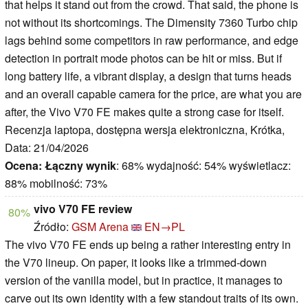
that helps it stand out from the crowd. That said, the phone is
not without its shortcomings. The Dimensity 7360 Turbo chip
lags behind some competitors in raw performance, and edge
detection in portrait mode photos can be hit or miss. But if
long battery life, a vibrant display, a design that turns heads
and an overall capable camera for the price, are what you are
after, the Vivo V70 FE makes quite a strong case for itself.
Recenzja laptopa, dostępna wersja elektroniczna, Krótka,
Data: 21/04/2026
Ocena:
Łączny wynik
: 68% wydajność: 54% wyświetlacz:
88% mobilność: 73%
vivo V70 FE review
80%
Źródło:
GSM Arena
EN→PL
The vivo V70 FE ends up being a rather interesting entry in
the V70 lineup. On paper, it looks like a trimmed-down
version of the vanilla model, but in practice, it manages to
carve out its own identity with a few standout traits of its own.