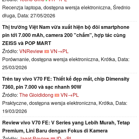
Recenzja laptopa, dostępna wersja elektroniczna, Średnio
długa, Data: 27/05/2026
Thị trường Việt Nam vừa xuất hiện bộ đôi smartphone
pin tới 7.000 mAh, camera 200 "chấm", hợp tác cùng
ZEISS và POP MART
Źródło:
VNReview
VN→PL
Porównanie, dostępna wersja elektroniczna, Krótka, Data:
25/03/2026
Trên tay vivo V70 FE: Thiết kế đẹp mắt, chip Dimensity
7360, pin 7.000 và sạc nhanh 90W
Źródło:
The Gioididong
VN→PL
Praktyczne, dostępna wersja elektroniczna, Krótka, Data:
19/03/2026
Review vivo V70 FE: V Series yang Lebih Murah, Tetap
Premium, Lini Baru dengan Fokus di Kamera
Źródło:
Jagat Review
ID→PL