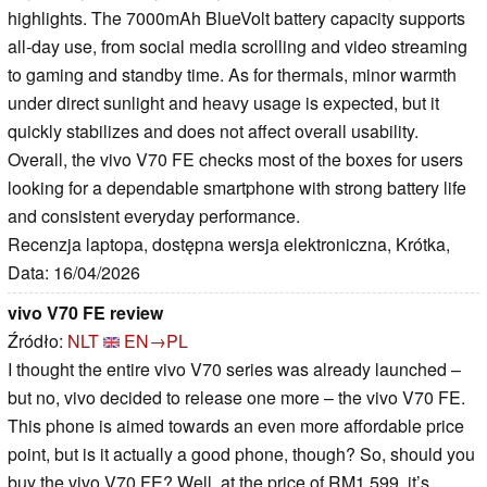
highlights. The 7000mAh BlueVolt battery capacity supports
all-day use, from social media scrolling and video streaming
to gaming and standby time. As for thermals, minor warmth
under direct sunlight and heavy usage is expected, but it
quickly stabilizes and does not affect overall usability.
Overall, the vivo V70 FE checks most of the boxes for users
looking for a dependable smartphone with strong battery life
and consistent everyday performance.
Recenzja laptopa, dostępna wersja elektroniczna, Krótka,
Data: 16/04/2026
vivo V70 FE review
Źródło:
NLT
EN→PL
I thought the entire vivo V70 series was already launched –
but no, vivo decided to release one more – the vivo V70 FE.
This phone is aimed towards an even more affordable price
point, but is it actually a good phone, though? So, should you
buy the vivo V70 FE? Well, at the price of RM1,599, it’s