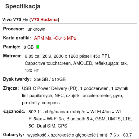
Specifikacja
Vivo V70 FE (
V70 Rodzina
)
Procesor
unknown
Karta grafiki
ARM Mali-G615 MP2
Pamięć
8 GB
Matryca
6.83 cali 20:9, 2800 x 1260 pikseli 450 PPI,
Capacitive touchscreen, AMOLED, refleksująca: tak,
120 Hz
Dysk twardy
256GB / 512GB
Złącza
USB-C Power Delivery (PD), 1 podczerwień, 1 czytnik
linii papilarnych, NFC, czujniki: accelerometer, gyro,
proximity, compass
Łączność
802.11 a/b/g/n/ac/ax (a/b/g/n = Wi-Fi 4/ac = Wi-
Fi 5/ax = Wi-Fi 6/), Bluetooth 5.4, GSM, UMTS, LTE,
5G, Dual SIM, GPS
Gabaryty
wysokość x szerokość x głębokość (mm): 7.6 x 163.7