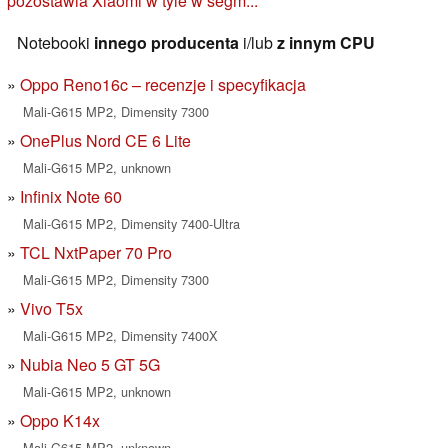
pozostawia Xiaomi w tyle w segm...
Notebooki
innego producenta
i/lub
z innym CPU
Oppo Reno16c – recenzje i specyfikacja
Mali-G615 MP2, Dimensity 7300
OnePlus Nord CE 6 Lite
Mali-G615 MP2, unknown
Infinix Note 60
Mali-G615 MP2, Dimensity 7400-Ultra
TCL NxtPaper 70 Pro
Mali-G615 MP2, Dimensity 7300
Vivo T5x
Mali-G615 MP2, Dimensity 7400X
Nubia Neo 5 GT 5G
Mali-G615 MP2, unknown
Oppo K14x
Mali-G615 MP2, unknown