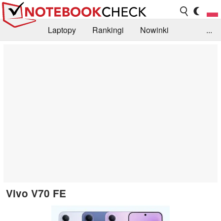
Laptopy
Rankingi
Nowinki
...
Biblioteka
Info
Szukajka recenzji
Vivo V70 FE