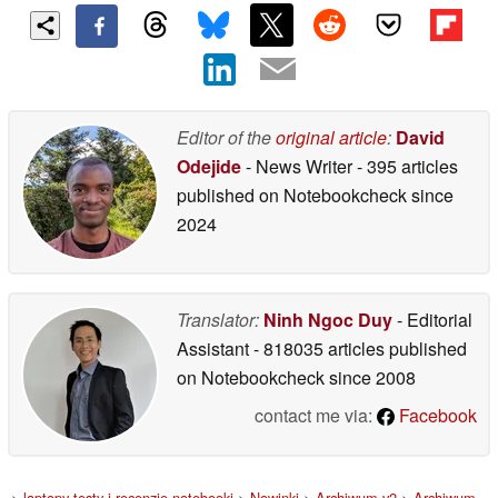
Editor of the
original article
:
David
Odejide
- News Writer
- 395 articles
published on Notebookcheck
since
2024
Translator:
Ninh Ngoc Duy
- Editorial
Assistant
- 818035 articles published
on Notebookcheck
since 2008
contact me via:
Facebook
>
laptopy testy i recenzje notebooki
>
Nowinki
>
Archiwum v2
>
Archiwum