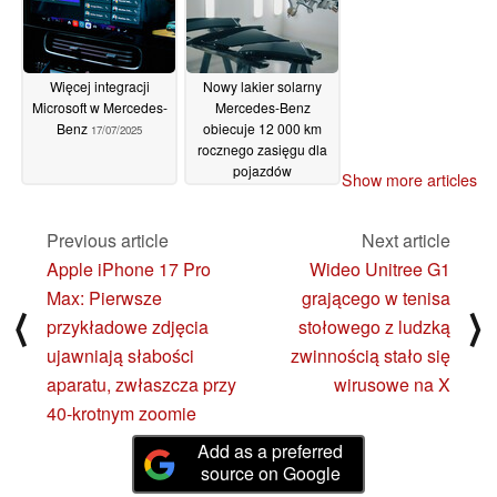
Więcej integracji
Nowy lakier solarny
Microsoft w Mercedes-
Mercedes-Benz
Benz
obiecuje 12 000 km
17/07/2025
rocznego zasięgu dla
pojazdów
Show more articles
elektrycznych
10/12/2024
Previous article
Next article
Apple iPhone 17 Pro
Wideo Unitree G1
Max: Pierwsze
grającego w tenisa
⟨
⟩
przykładowe zdjęcia
stołowego z ludzką
ujawniają słabości
zwinnością stało się
aparatu, zwłaszcza przy
wirusowe na X
40-krotnym zoomie
Add as a preferred
source on Google