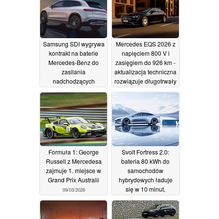
Samsung SDI wygrywa
Mercedes EQS 2026 z
kontrakt na baterie
napięciem 800 V i
Mercedes-Benz do
zasięgiem do 926 km -
zasilania
aktualizacja techniczna
nadchodzących
rozwiązuje długotrwały
elektrycznych SUV-ów
problem z wizerunkiem
i coupe
20/04/2026
14/04/2026
Formuła 1: George
Svolt Fortress 2.0:
Russell z Mercedesa
bateria 80 kWh do
zajmuje 1. miejsce w
samochodów
Grand Prix Australii
hybrydowych ładuje
się w 10 minut,
09/03/2026
debiutuje bateria
półprzewodnikowa
14/01/2026