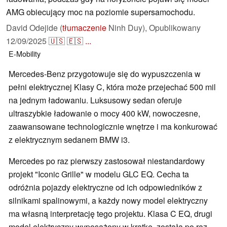
AMG obiecujący moc na poziomie supersamochodu.
David Odejide (
tłumaczenie
Ninh Duy),
Opublikowany
12/09/2025
🇺🇸
🇪🇸
...
E-Mobility
Mercedes-Benz przygotowuje się do wypuszczenia w
pełni elektrycznej Klasy C, która może przejechać 500 mil
na jednym ładowaniu. Luksusowy sedan oferuje
ultraszybkie ładowanie o mocy 400 kW, nowoczesne,
zaawansowane technologicznie wnętrze i ma konkurować
z elektrycznym sedanem BMW i3.
Mercedes po raz pierwszy zastosował niestandardowy
projekt "Iconic Grille" w modelu GLC EQ. Cecha ta
odróżnia pojazdy elektryczne od ich odpowiedników z
silnikami spalinowymi, a każdy nowy model elektryczny
ma własną interpretację tego projektu. Klasa C EQ, drugi
model elektryczny wyposażony w kratkę, została po raz