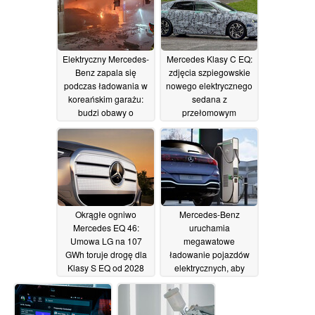
Elektryczny Mercedes-
Mercedes Klasy C EQ:
Benz zapala się
zdjęcia szpiegowskie
podczas ładowania w
nowego elektrycznego
koreańskim garażu:
sedana z
budzi obawy o
przełomowym
bezpieczeństwo
designem i zasięgiem
05/10/2025
28/09/2025
Okrągłe ogniwo
Mercedes-Benz
Mercedes EQ 46:
uruchamia
Umowa LG na 107
megawatowe
GWh toruje drogę dla
ładowanie pojazdów
Klasy S EQ od 2028
elektrycznych, aby
roku
rywalizować z Teslą i
12/09/2025
BYD
10/09/2025