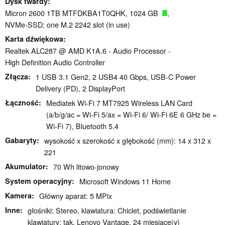
Dysk twardy
Micron 2600 1TB MTFDKBA1T0QHK, 1024 GB
,
NVMe-SSD; one M.2 2242 slot (in use)
Karta dźwiękowa
Realtek ALC287 @ AMD K1A.6 - Audio Processor -
High Definition Audio Controller
Złącza
1 USB 3.1 Gen2, 2 USB4 40 Gbps, USB-C Power
Delivery (PD), 2 DisplayPort
Łączność
Mediatek Wi-Fi 7 MT7925 Wireless LAN Card
(a/b/g/ac = Wi-Fi 5/ax = Wi-Fi 6/ Wi-Fi 6E 6 GHz be =
Wi-Fi 7), Bluetooth 5.4
Gabaryty
wysokość x szerokość x głębokość (mm): 14 x 312 x
221
Akumulator
70 Wh litowo-jonowy
System operacyjny
Microsoft Windows 11 Home
Kamera
Główny aparat: 5 MPix
Inne
głośniki: Stereo, klawiatura: Chiclet, podświetlanie
klawiatury: tak, Lenovo Vantage, 24 miesiące(y)