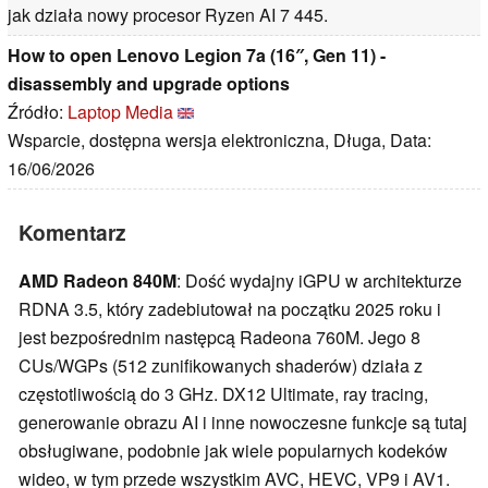
jak działa nowy procesor Ryzen AI 7 445.
How to open Lenovo Legion 7a (16″, Gen 11) -
disassembly and upgrade options
Źródło:
Laptop Media
Wsparcie, dostępna wersja elektroniczna, Długa, Data:
16/06/2026
Komentarz
AMD Radeon 840M
: Dość wydajny iGPU w architekturze
RDNA 3.5, który zadebiutował na początku 2025 roku i
jest bezpośrednim następcą Radeona 760M. Jego 8
CUs/WGPs (512 zunifikowanych shaderów) działa z
częstotliwością do 3 GHz. DX12 Ultimate, ray tracing,
generowanie obrazu AI i inne nowoczesne funkcje są tutaj
obsługiwane, podobnie jak wiele popularnych kodeków
wideo, w tym przede wszystkim AVC, HEVC, VP9 i AV1.