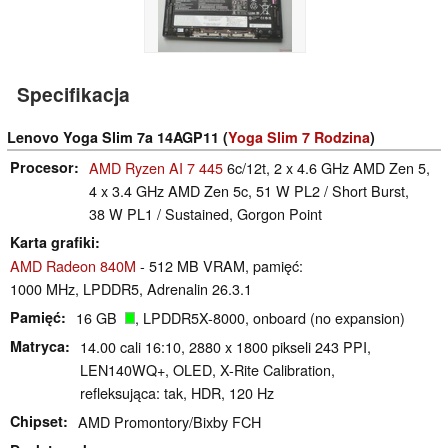
Specifikacja
Lenovo Yoga Slim 7a 14AGP11 (
Yoga Slim 7 Rodzina
)
Procesor
AMD Ryzen AI 7 445
6c/12t, 2 x 4.6 GHz AMD Zen 5,
4 x 3.4 GHz AMD Zen 5c, 51 W PL2 / Short Burst,
38 W PL1 / Sustained, Gorgon Point
Karta grafiki
AMD Radeon 840M
- 512 MB VRAM, pamięć:
1000 MHz, LPDDR5, Adrenalin 26.3.1
Pamięć
16 GB
, LPDDR5X-8000, onboard (no expansion)
Matryca
14.00 cali 16:10, 2880 x 1800 pikseli 243 PPI,
LEN140WQ+, OLED, X-Rite Calibration,
refleksująca: tak, HDR, 120 Hz
Chipset
AMD Promontory/Bixby FCH