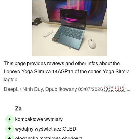
This page provides reviews and other infos about the
Lenovo Yoga Slim 7a 14AGP11 of the series Yoga Slim 7
laptop.
DeepL / Ninh Duy,
Opublikowany
03/07/2026
🇩🇪
🇺🇸
...
Za
kompaktowe wymiary
+
wydajny wyświetlacz OLED
+
elegancka metalowa obudowa
+