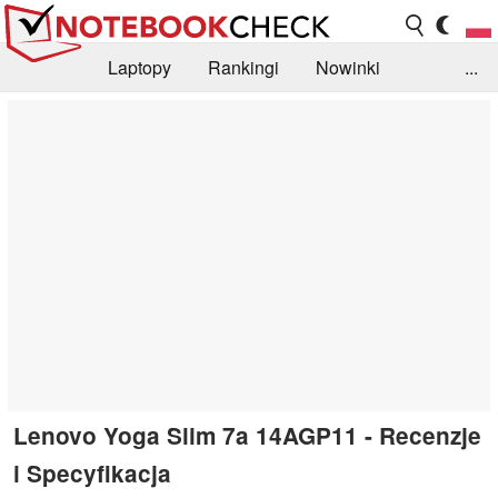
Laptopy
Rankingi
Nowinki
...
Biblioteka
Info
Szukajka recenzji
Lenovo Yoga Slim 7a 14AGP11 - Recenzje
i Specyfikacja