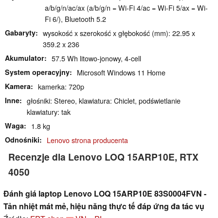
a/b/g/n/ac/ax (a/b/g/n = Wi-Fi 4/ac = Wi-Fi 5/ax = Wi-
Fi 6/), Bluetooth 5.2
Gabaryty
wysokość x szerokość x głębokość (mm): 22.95 x
359.2 x 236
Akumulator
57.5 Wh litowo-jonowy, 4-cell
System operacyjny
Microsoft Windows 11 Home
Kamera
kamerka: 720p
Inne
głośniki: Stereo, klawiatura: Chiclet, podświetlanie
klawiatury: tak
Waga
1.8 kg
Odnośniki
Lenovo strona producenta
Recenzje dla Lenovo LOQ 15ARP10E, RTX
4050
Đánh giá laptop Lenovo LOQ 15ARP10E 83S0004FVN -
Tản nhiệt mát mẻ, hiệu năng thực tế đáp ứng đa tác vụ