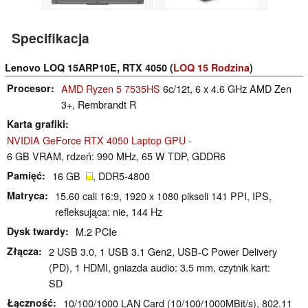
Specifikacja
Lenovo LOQ 15ARP10E, RTX 4050 (
LOQ 15 Rodzina
)
Procesor
AMD Ryzen 5 7535HS
6c/12t, 6 x 4.6 GHz AMD Zen
3+, Rembrandt R
Karta grafiki
NVIDIA GeForce RTX 4050 Laptop GPU
-
6 GB VRAM, rdzeń: 990 MHz, 65 W TDP, GDDR6
Pamięć
16 GB
, DDR5-4800
Matryca
15.60 cali 16:9, 1920 x 1080 pikseli 141 PPI, IPS,
refleksująca: nie, 144 Hz
Dysk twardy
M.2 PCIe
Złącza
2 USB 3.0, 1 USB 3.1 Gen2, USB-C Power Delivery
(PD), 1 HDMI, gniazda audio: 3.5 mm, czytnik kart:
SD
Łączność
10/100/1000 LAN Card (10/100/1000MBit/s), 802.11