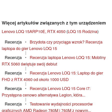
Więcej artykułów związanych z tym urządzeniem
Lenovo LOQ 15ARP10E, RTX 4050
(
LOQ 15 Rodzina
)
Recenzja
•
Brzydota czy przyciąga wzrok? Recenzja
laptopa do gier Lenovo LOQ 15
|
Recenzja
•
Recenzja laptopa Lenovo LOQ 15: Mobilny
RTX 5060 świętuje swój debiut
|
Recenzja
•
Recenzja Lenovo LOQ 15: Laptop do gier
FHD z RTX 4060 od około 1000 USD
|
Recenzja
•
Recenzja Lenovo LOQ 15 Core i7:
Przystępna cenowo alternatywa Legion, która...
|
Recenzja
•
Testowanie wydajności procesorów
graficznych AMD Radeon 780M i 760M z nowym...