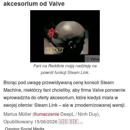
akcesorium od Valve
ⓘ Valve
Fani na Reddicie mają nadzieję na
powrót funkcji Steam Link.
Biorąc pod uwagę przewidywaną cenę konsoli Steam
Machine, niektórzy fani chcieliby, aby firma Valve ponownie
wprowadziła do oferty akcesorium, które kiedyś miała w
swojej ofercie: Steam Link – ale w zmodernizowanej wersji.
Marius Müller (
tłumaczenie
DeepL / Ninh Duy),
Opublikowany
15/06/2026
🇺🇸
🇩🇪
...
Gaming
Social Media