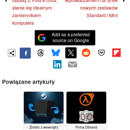
Galaxy Z Fold 8 Ultra,
wprowadzeniem na rynek
stanie się idealnym
nowych zestawów
zamiennikiem
Standard i Mini
komputera
Add as a preferred
source on Google
Powiązane artykuły
Źródło z wewnątrz
Firma Dbrand