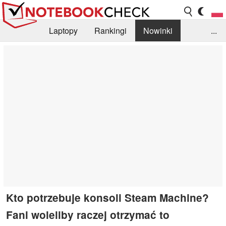
Laptopy
Rankingi
Nowinki
...
Biblioteka
Info
Szukajka recenzji
Kto potrzebuje konsoli Steam Machine?
Fani woleliby raczej otrzymać to