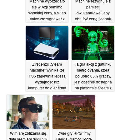
Machine wyprzedało
Machine rezygnuje z
się w Azji pomimo
pamięci
wysokiej ceny, a sklep
dwukanałowej, aby
Valve zrezygnował z
obniżyć cenę, jednak
systemu rezerwacji
jego parametry
techniczne ograniczają
24/06/2026
wydajność
23/06/2026
Z recenzji „Steam
Ta gra akcji z gatunku
Machine” wynika, że
metroidvania, którą
PS5 zapewnia lepszą
polubiło 85% graczy,
wydajność niż
jest obecnie dostępna
komputer do gier firmy
na platformie Steam z
Valve
70-procentową zniżką
23/06/2026
18/06/2026
W miarę zbliżania się
Dwie gry RPG firmy
daty premiery gogli VR
Bandai Namco, które