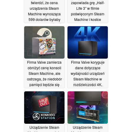
twierdzi, że cena
zapowiada grę „Half-
urządzenia Steam
Life 3” w filmie
Machine wynosząca
poświęconym Steam
599 dolarów byłaby
Machine i kostce
możliwa, gdyby firma
Companion Cube z gry
Valve poradziła sobie z
„Portal”
27/06/2026
niedoborem pamięci
28/06/2026
Firma Valve zamierza
Firma Valve koryguje
obniżyć cenę konsoli
dane dotyczące
Steam Machine, ale
wydajności urządzeń
ostrzega, że niedobór
Steam Machine w
pamięci będzie się
rozdzielczości 4K,
utrzymywał
podczas gdy recenzje
27/06/2026
poddają w wątpliwość
ich cenę
26/06/2026
Urządzenie Steam
Urządzenie Steam