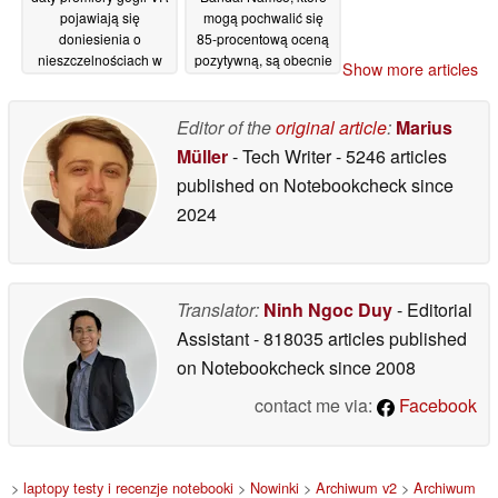
pojawiają się
mogą pochwalić się
doniesienia o
85-procentową oceną
nieszczelnościach w
pozytywną, są obecnie
Show more articles
zestawie Steam Frame
dostępne na platformie
z wymienną baterią
Steam z rabatem
sięgającym 80%, co
Editor of the
original article
:
Marius
18/06/2026
stanowi ich najniższe
Müller
- Tech Writer
- 5246 articles
ceny w historii
17/06/2026
published on Notebookcheck
since
2024
Translator:
Ninh Ngoc Duy
- Editorial
Assistant
- 818035 articles published
on Notebookcheck
since 2008
contact me via:
Facebook
>
laptopy testy i recenzje notebooki
>
Nowinki
>
Archiwum v2
>
Archiwum