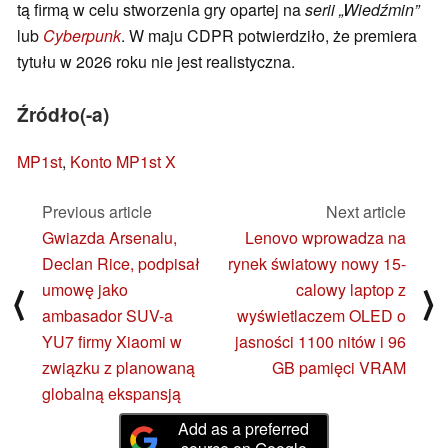
tą firmą w celu stworzenia gry opartej na
serii „Wiedźmin”
lub
Cyberpunk
. W maju CDPR potwierdziło, że premiera
tytułu w 2026 roku nie jest realistyczna.
Źródło(-a)
MP1st
,
Konto MP1st X
Previous article
Next article
Gwiazda Arsenalu,
Lenovo wprowadza na
Declan Rice, podpisał
rynek światowy nowy 15-
umowę jako
calowy laptop z
⟨
⟩
ambasador SUV-a
wyświetlaczem OLED o
YU7 firmy Xiaomi w
jasności 1100 nitów i 96
związku z planowaną
GB pamięci VRAM
globalną ekspansją
Add as a preferred