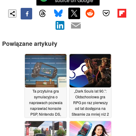
source on Google
Powiązane artykuły
Ta przytulna gra
„Dark Souls lat 90.”:
symulacyjna o
Oldschoolowa gra
naprawach pozwala
RPG po raz pierwszy
naprawiać konsole
od lat dostępna na
PSP, Nintendo DS,
Steamie za mniej niż 2
telefony z klapką oraz
dolary
17/06/2026
sprzęt retro w
Akihabara z pierwszej