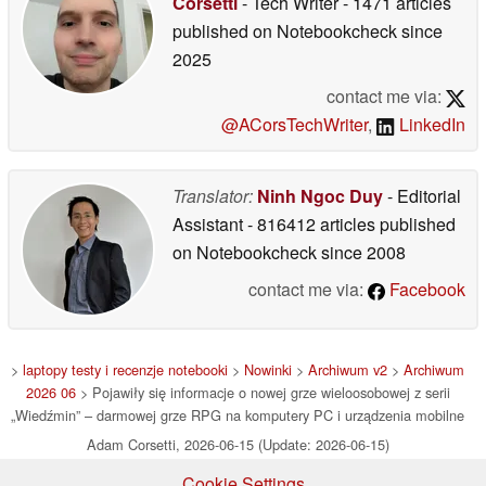
Corsetti
- Tech Writer
- 1471 articles
published on Notebookcheck
since
2025
contact me via:
@ACorsTechWriter
,
LinkedIn
Translator:
Ninh Ngoc Duy
- Editorial
Assistant
- 816412 articles published
on Notebookcheck
since 2008
contact me via:
Facebook
>
laptopy testy i recenzje notebooki
>
Nowinki
>
Archiwum v2
>
Archiwum
2026 06
> Pojawiły się informacje o nowej grze wieloosobowej z serii
„Wiedźmin” – darmowej grze RPG na komputery PC i urządzenia mobilne
Adam Corsetti, 2026-06-15 (Update: 2026-06-15)
Cookie Settings