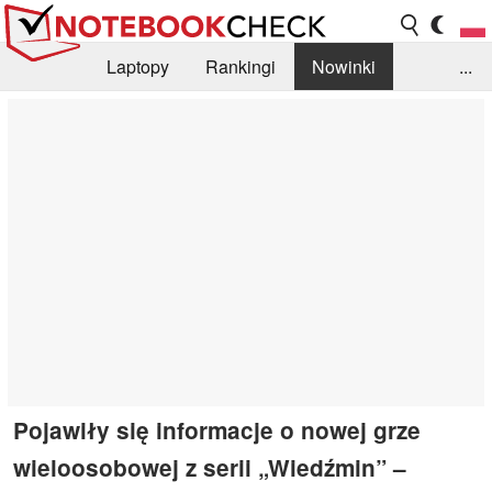
Laptopy
Rankingi
Nowinki
...
Biblioteka
Info
Szukajka recenzji
Pojawiły się informacje o nowej grze
wieloosobowej z serii „Wiedźmin” –