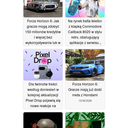
dekady XXI wieku
20/06/2026
Forza Horizon 6: Jak
Na rynek trafia telefon
gracze mogą zdobyć
z klapką Commodore
150 milionów kredytów
Callback 8020 w stylu
i więcej bez
retro, obsługujący
wykorzystywania luk w
aplikacje z serwisu „
grze
Android ”
17/06/2026
16/06/2026
Dla twórców treści:
Forza Horizon 6:
według doniesień w
Gracze mają już dość
kolejnej aktualizacji
meta z Hondami
Pixel Drop pojawią się
15/06/2026
nowe reakcje na
ekranie
16/06/2026