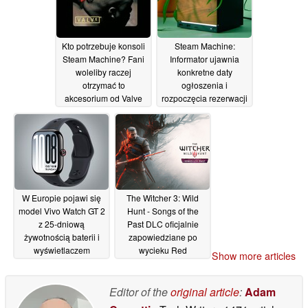
Kto potrzebuje konsoli
Steam Machine:
Steam Machine? Fani
Informator ujawnia
woleliby raczej
konkretne daty
otrzymać to
ogłoszenia i
akcesorium od Valve
rozpoczęcia rezerwacji
15/06/2026
15/06/2026
W Europie pojawi się
The Witcher 3: Wild
model Vivo Watch GT 2
Hunt - Songs of the
z 25-dniową
Past DLC oficjalnie
żywotnością baterii i
zapowiedziane po
wyświetlaczem
wycieku Red
Show more articles
AMOLED o jasności
Launchera, który
2400 nitów
zmusił CD Projekt do
15/06/2026
działania
Editor of the
original article
:
Adam
27/05/2026