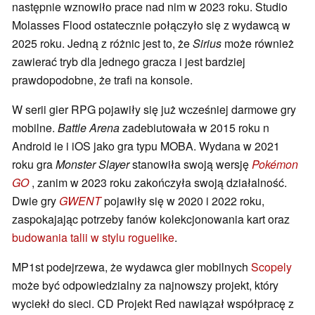
następnie wznowiło prace nad nim w 2023 roku. Studio
Molasses Flood ostatecznie połączyło się z wydawcą w
2025 roku. Jedną z różnic jest to, że
Sirius
może również
zawierać tryb dla jednego gracza i jest bardziej
prawdopodobne, że trafi na konsole.
W serii gier RPG pojawiły się już wcześniej darmowe gry
mobilne.
Battle Arena
zadebiutowała w 2015 roku n
Android ie i iOS jako gra typu MOBA. Wydana w 2021
roku gra
Monster Slayer
stanowiła swoją wersję
Pokémon
GO
, zanim w 2023 roku zakończyła swoją działalność.
Dwie gry
GWENT
pojawiły się w 2020 i 2022 roku,
zaspokajając potrzeby fanów kolekcjonowania kart oraz
budowania talii w stylu roguelike
.
MP1st podejrzewa, że wydawca gier mobilnych
Scopely
może być odpowiedzialny za najnowszy projekt, który
wyciekł do sieci. CD Projekt Red nawiązał współpracę z