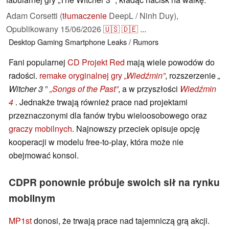
Adam Corsetti (
tłumaczenie
DeepL / Ninh Duy),
Opublikowany
15/06/2026
🇺🇸
🇩🇪
...
Desktop
Gaming
Smartphone
Leaks / Rumors
Fani popularnej
CD Projekt Red
mają wiele powodów do
radości.
remake oryginalnej gry
„Wiedźmin”
, rozszerzenie
„
Witcher 3
”
„Songs of the Past”
, a w przyszłości
Wiedźmin
4
. Jednakże trwają również prace nad projektami
przeznaczonymi dla fanów trybu wieloosobowego oraz
graczy mobilnych
. Najnowszy przeciek opisuje opcję
kooperacji w modelu free-to-play, która może nie
obejmować konsol.
CDPR ponownie próbuje swoich sił na rynku
mobilnym
MP1st
donosi, że trwają prace nad tajemniczą grą akcji.