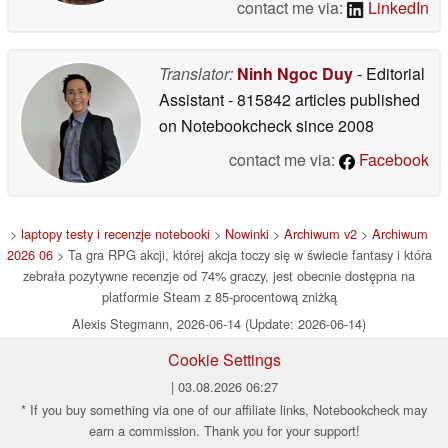
contact me via:
LinkedIn
Translator:
Ninh Ngoc Duy
- Editorial
Assistant
- 815842 articles published
on Notebookcheck
since 2008
contact me via:
Facebook
>
laptopy testy i recenzje notebooki
>
Nowinki
>
Archiwum v2
>
Archiwum
2026 06
> Ta gra RPG akcji, której akcja toczy się w świecie fantasy i która
zebrała pozytywne recenzje od 74% graczy, jest obecnie dostępna na
platformie Steam z 85-procentową zniżką
Alexis Stegmann, 2026-06-14 (Update: 2026-06-14)
Cookie Settings
| 03.08.2026 06:27
* If you buy something via one of our affiliate links, Notebookcheck may
earn a commission. Thank you for your support!