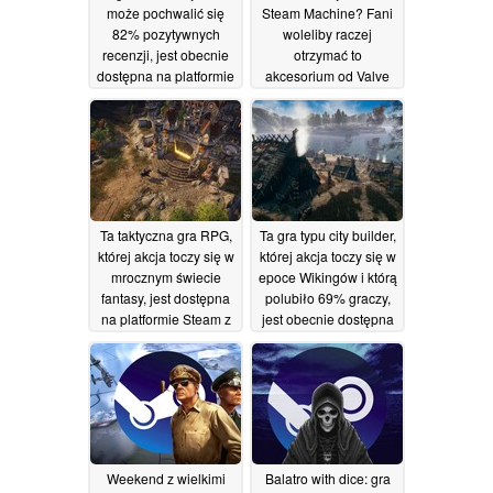
może pochwalić się
Steam Machine? Fani
82% pozytywnych
woleliby raczej
recenzji, jest obecnie
otrzymać to
dostępna na platformie
akcesorium od Valve
Steam z 75% zniżką
15/06/2026
16/06/2026
Ta taktyczna gra RPG,
Ta gra typu city builder,
której akcja toczy się w
której akcja toczy się w
mrocznym świecie
epoce Wikingów i którą
fantasy, jest dostępna
polubiło 69% graczy,
na platformie Steam z
jest obecnie dostępna
70-procentową zniżką
na platformie Steam z
70-procentową zniżką
15/06/2026
13/06/2026
Weekend z wielkimi
Balatro with dice: gra