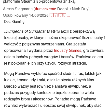
platformie Steam z 85-procentową zniżką.
Alexis Stegmann (
tłumaczenie
DeepL / Ninh Duy),
Opublikowany
14/06/2026
🇺🇸
🇩🇪
...
Deal
Gaming
„Dungeons of Sundaria” to
RPG akcji z perspektywą
trzeciej osoby, w którym można eksplorować liczne lochy i
walczyć z potężnymi stworzeniami. Gra została
opracowana i wydana przez
Industry Games
, gra zawiera
osiem lochów pełnych wrogów i bossów. Państwa celem
jest pokonanie ich przy użyciu różnych strategii.
Mogą Państwo wybierać spośród siedmiu ras, takich jak
ludzie, krasnoludy i orki, a także pięciu różnych klas.
Bardzo ważny jest również Państwa ekwipunek, a
podczas przygody konieczne będzie zebranie wielu
rodzajów broni i akcesoriów. Ponadto mogą Państwo
również wytwarzać i ulepszać swój ekwipunek, aby stać