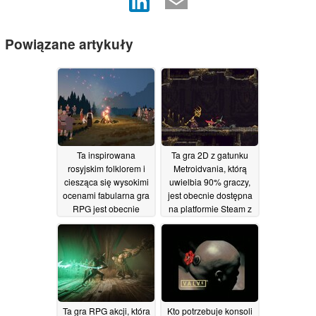
Powiązane artykuły
Ta inspirowana
Ta gra 2D z gatunku
rosyjskim folklorem i
Metroidvania, którą
ciesząca się wysokimi
uwielbia 90% graczy,
ocenami fabularna gra
jest obecnie dostępna
RPG jest obecnie
na platformie Steam z
dostępna na platformie
75-procentową zniżką
Steam z 66-
17/06/2026
procentową zniżką
19/06/2026
Ta gra RPG akcji, która
Kto potrzebuje konsoli