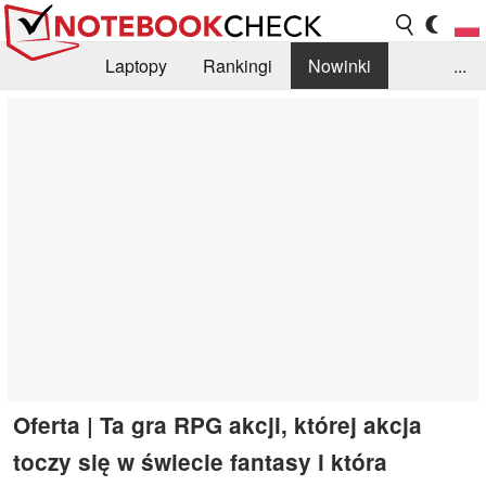
Laptopy
Rankingi
Nowinki
...
Biblioteka
Info
Szukajka recenzji
Oferta | Ta gra RPG akcji, której akcja
toczy się w świecie fantasy i która