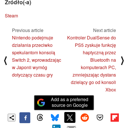
Źródło(-a)
Steam
Previous article
Next article
Nintendo podejmuje
Kontroler DualSense do
działania przeciwko
PS5 zyskuje funkcję
spekulantom konsolą
haptyczną przez
⟨
⟩
Switch 2, wprowadzając
Bluetooth na
w Japonii wymóg
komputerach PC,
dotyczący czasu gry
zmniejszając dystans
dzielący go od konsoli
Xbox
Add as a preferred
source on Google