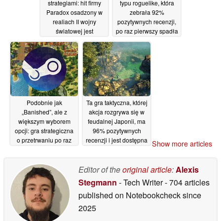
strategiami: hit firmy
typu roguelike, która
Paradox osadzony w
zebrała 92%
realiach II wojny
pozytywnych recenzji,
światowej jest
po raz pierwszy spadła
tymczasowo dostępny
na Steamie do ceny
za darmo na Steamie
5,60 USD
12/06/2026
12/06/2026
Podobnie jak
Ta gra taktyczna, której
„Banished”, ale z
akcja rozgrywa się w
większym wyborem
feudalnej Japonii, ma
opcji: gra strategiczna
96% pozytywnych
o przetrwaniu po raz
recenzji i jest dostępna
Show more articles
pierwszy spadła na
na platformie Steam z
Steamie poniżej 5
90-procentową zniżką
dolarów
Editor of the
original article
:
Alexis
12/06/2026
12/06/2026
Stegmann
- Tech Writer
- 704 articles
published on Notebookcheck
since
2025