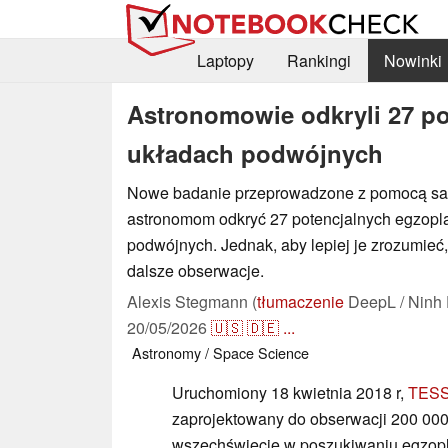
Laptopy
Rankingi
Nowinki
Astronomowie odkryli 27 po
układach podwójnych
Nowe badanie przeprowadzone z pomocą sat
astronomom odkryć 27 potencjalnych egzopl
podwójnych. Jednak, aby lepiej je zrozumieć
dalsze obserwacje.
Alexis Stegmann (
tłumaczenie
DeepL / Ninh 
20/05/2026
🇺🇸
🇩🇪
...
Astronomy / Space
Science
Uruchomiony 18 kwietnia 2018 r,
TES
zaprojektowany do obserwacji 200 00
wszechświecie w poszukiwaniu egzop