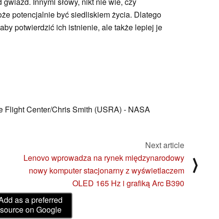
d gwiazd. Innymi słowy, nikt nie wie, czy
że potencjalnie być siedliskiem życia. Dlatego
y potwierdzić ich istnienie, ale także lepiej je
e Flight Center/Chris Smith (USRA) - NASA
Next article
Lenovo wprowadza na rynek międzynarodowy
⟩
i
nowy komputer stacjonarny z wyświetlaczem
OLED 165 Hz i grafiką Arc B390
Add as a preferred
source on Google