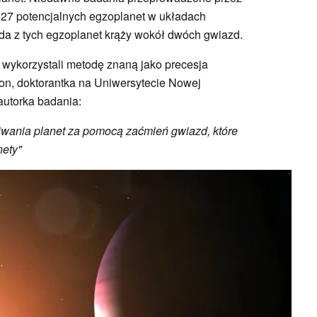
27 potencjalnych egzoplanet w układach
da z tych egzoplanet krąży wokół dwóch gwiazd.
 wykorzystali metodę znaną jako precesja
ton, doktorantka na Uniwersytecie Nowej
autorka badania:
wania planet za pomocą zaćmień gwiazd, które
nety
"