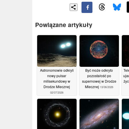
Powiązane artykuły
Astronomowie odkryli
Być może odkryto
Tel
nowy pulsar
pozostałość po
uja
milisekundowy w
supernowej w Drodze
życ
Drodze Mlecznej
Mlecznej
13/06/2026
02/07/2026