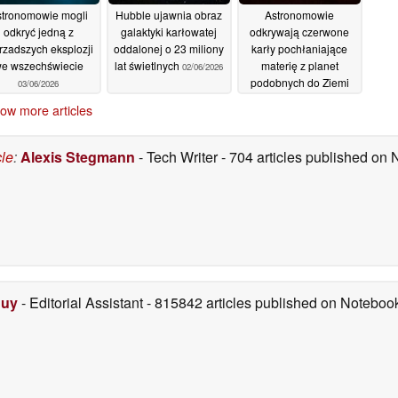
tronomowie mogli
Hubble ujawnia obraz
Astronomowie
odkryć jedną z
galaktyki karłowatej
odkrywają czerwone
rzadszych eksplozji
oddalonej o 23 miliony
karły pochłaniające
e wszechświecie
lat świetlnych
materię z planet
02/06/2026
podobnych do Ziemi
03/06/2026
30/05/2026
ow more articles
cle
:
Alexis Stegmann
- Tech Writer
- 704 articles published on
Duy
- Editorial Assistant
- 815842 articles published on Notebo