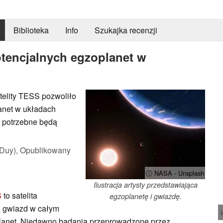
Biblioteka
Info
Szukajka recenzji
tencjalnych egzoplanet w
elity TESS pozwoliło
anet w układach
, potrzebne będą
Duy),
Opublikowany
ⓘ NASA - Unsplash
Ilustracja artysty przedstawiająca
S
to satelita
egzoplanetę i gwiazdę.
0 gwiazd w całym
lanet. Niedawno badania przeprowadzone przez