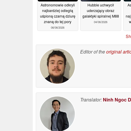
Astronomowie odkryli
Hubble uchwycił
As
najbardziej odległą
uderzający obraz
uśpioną czarną dziurę
galaktyki spiralnej M88
naj
znaną do tej pory
w
04/06/2026
06/06/2026
Sh
Editor of the
original arti
Translator:
Ninh Ngoc 