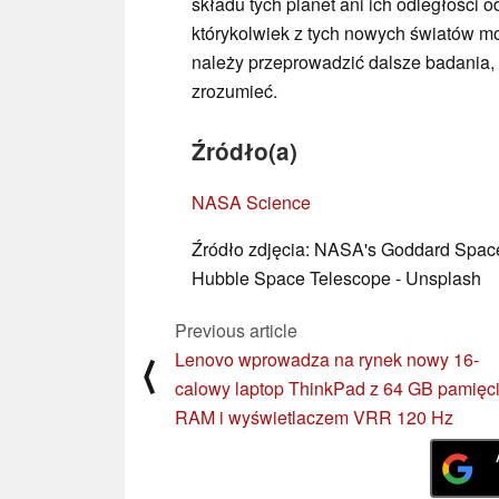
składu tych planet ani ich odległości o
którykolwiek z tych nowych światów mo
należy przeprowadzić dalsze badania, ab
zrozumieć.
Źródło(a)
NASA Science
Źródło zdjęcia: NASA's Goddard Spac
Hubble Space Telescope - Unsplash
Previous article
Lenovo wprowadza na rynek nowy 16-
⟨
calowy laptop ThinkPad z 64 GB pamięc
RAM i wyświetlaczem VRR 120 Hz