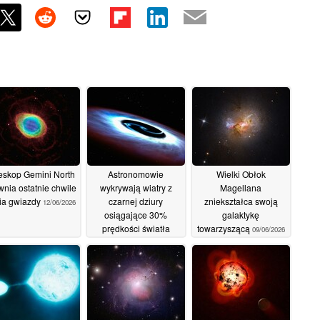
eskop Gemini North
Astronomowie
Wielki Obłok
wnia ostatnie chwile
wykrywają wiatry z
Magellana
ia gwiazdy
czarnej dziury
zniekształca swoją
12/06/2026
osiągające 30%
galaktykę
prędkości światła
towarzyszącą
09/06/2026
11/06/2026