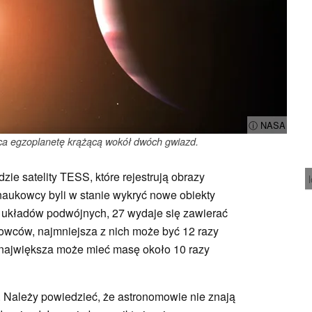
ⓘ NASA
jąca egzoplanetę krążącą wokół dwóch gwiazd.
zie satelity TESS, które rejestrują obrazy
 naukowcy byli w stanie wykryć nowe obiekty
0 układów podwójnych, 27 wydaje się zawierać
wców, najmniejsza z nich może być 12 razy
największa może mieć masę około 10 razy
. Należy powiedzieć, że astronomowie nie znają