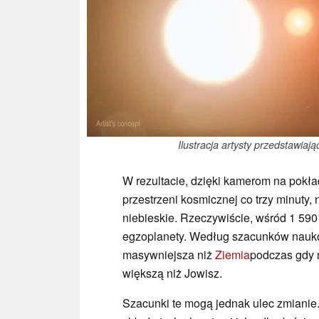
Ilustracja artysty przedstawia
W rezultacie, dzięki kamerom na pokład
przestrzeni kosmicznej co trzy minuty,
niebieskie. Rzeczywiście, wśród 1 59
egzoplanety. Według szacunków nauko
masywniejsza niż
Ziemia
podczas gdy 
większą niż Jowisz.
Szacunki te mogą jednak ulec zmianie