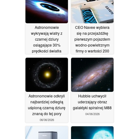
Astronomowie
CEO Navee wybiera
wykrywają wiatry z
się na przejażdżkę
czarnej dziury
pierwszym pojazdem
osiągające 30%
wodno-powietrznym
prędkości światła
firmy o wartości 200
000 USD
11/06/2026
08/06/2026
Astronomowie odkryli
Hubble uchwycił
najbardziej odległą
uderzający obraz
uśpioną czarną dziurę
galaktyki spiralnej M88
znaną do tej pory
04/06/2026
06/06/2026