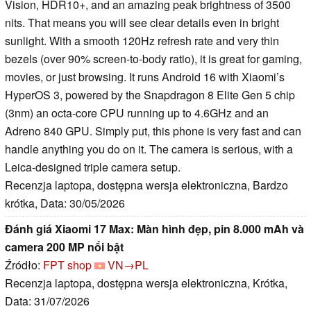
Vision, HDR10+, and an amazing peak brightness of 3500
nits. That means you will see clear details even in bright
sunlight. With a smooth 120Hz refresh rate and very thin
bezels (over 90% screen-to-body ratio), it is great for gaming,
movies, or just browsing. It runs Android 16 with Xiaomi’s
HyperOS 3, powered by the Snapdragon 8 Elite Gen 5 chip
(3nm) an octa-core CPU running up to 4.6GHz and an
Adreno 840 GPU. Simply put, this phone is very fast and can
handle anything you do on it. The camera is serious, with a
Leica-designed triple camera setup.
Recenzja laptopa, dostępna wersja elektroniczna, Bardzo
krótka, Data: 30/05/2026
Đánh giá Xiaomi 17 Max: Màn hình đẹp, pin 8.000 mAh và
camera 200 MP nổi bật
Źródło:
FPT shop
VN→PL
Recenzja laptopa, dostępna wersja elektroniczna, Krótka,
Data: 31/07/2026