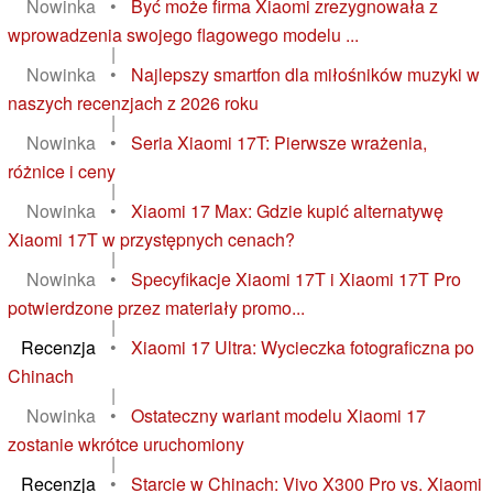
Nowinka
•
Być może firma Xiaomi zrezygnowała z
wprowadzenia swojego flagowego modelu ...
|
Nowinka
•
Najlepszy smartfon dla miłośników muzyki w
naszych recenzjach z 2026 roku
|
Nowinka
•
Seria Xiaomi 17T: Pierwsze wrażenia,
różnice i ceny
|
Nowinka
•
Xiaomi 17 Max: Gdzie kupić alternatywę
Xiaomi 17T w przystępnych cenach?
|
Nowinka
•
Specyfikacje Xiaomi 17T i Xiaomi 17T Pro
potwierdzone przez materiały promo...
|
Recenzja
•
Xiaomi 17 Ultra: Wycieczka fotograficzna po
Chinach
|
Nowinka
•
Ostateczny wariant modelu Xiaomi 17
zostanie wkrótce uruchomiony
|
Recenzja
•
Starcie w Chinach: Vivo X300 Pro vs. Xiaomi