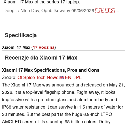
Xiaomi 17 Max of the series 17 laptop.
DeepL / Ninh Duy,
Opublikowany
09/06/2026
🇩🇪
🇺🇸
...
Specifikacja
Xiaomi 17 Max (
17 Rodzina
)
Recenzje dla Xiaomi 17 Max
Xiaomi 17 Max Specifications, Pros and Cons
Źródło:
OI Spice Tech News
EN→PL
The Xiaomi 17 Max was announced and released on May 21,
2026. It is a top-level flagship phone. Right away, it looks
impressive with a premium glass and aluminum body and
IP68 water resistance it can survive in 1.5 meters of water for
30 minutes. But the best part is the huge 6.9-inch LTPO
AMOLED screen. It is stunning 68 billion colors, Dolby