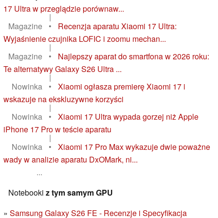
17 Ultra w przeglądzie porównaw...
|
Magazine
•
Recenzja aparatu Xiaomi 17 Ultra:
Wyjaśnienie czujnika LOFIC i zoomu mechan...
|
Magazine
•
Najlepszy aparat do smartfona w 2026 roku:
Te alternatywy Galaxy S26 Ultra ...
|
Nowinka
•
Xiaomi ogłasza premierę Xiaomi 17 i
wskazuje na ekskluzywne korzyści
|
Nowinka
•
Xiaomi 17 Ultra wypada gorzej niż Apple
iPhone 17 Pro w teście aparatu
|
Nowinka
•
Xiaomi 17 Pro Max wykazuje dwie poważne
wady w analizie aparatu DxOMark, ni...
...
Notebooki
z tym samym GPU
Samsung Galaxy S26 FE - Recenzje i Specyfikacja