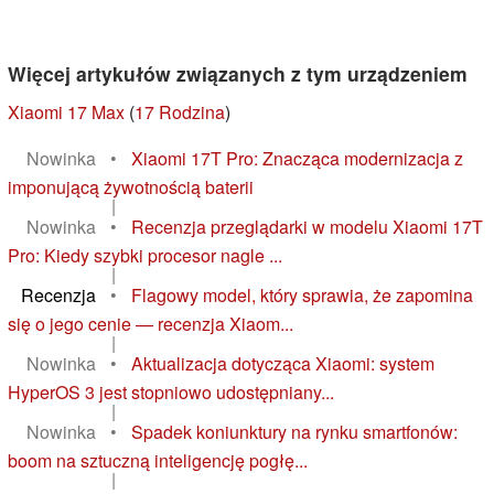
Więcej artykułów związanych z tym urządzeniem
Xiaomi 17 Max
(
17 Rodzina
)
Nowinka
•
Xiaomi 17T Pro: Znacząca modernizacja z
imponującą żywotnością baterii
|
Nowinka
•
Recenzja przeglądarki w modelu Xiaomi 17T
Pro: Kiedy szybki procesor nagle ...
|
Recenzja
•
Flagowy model, który sprawia, że zapomina
się o jego cenie — recenzja Xiaom...
|
Nowinka
•
Aktualizacja dotycząca Xiaomi: system
HyperOS 3 jest stopniowo udostępniany...
|
Nowinka
•
Spadek koniunktury na rynku smartfonów:
boom na sztuczną inteligencję pogłę...
|